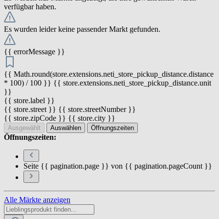
verfügbar haben.
Es wurden leider keine passender Markt gefunden.
{{ errorMessage }}
{{ Math.round(store.extensions.neti_store_pickup_distance.distance
* 100) / 100 }} {{ store.extensions.neti_store_pickup_distance.unit
}}
{{ store.label }}
{{ store.street }} {{ store.streetNumber }}
{{ store.zipCode }} {{ store.city }}
Ausgewählt
Auswählen
Öffnungszeiten
Öffnungszeiten:
Seite {{ pagination.page }} von {{ pagination.pageCount }}
Alle Märkte anzeigen