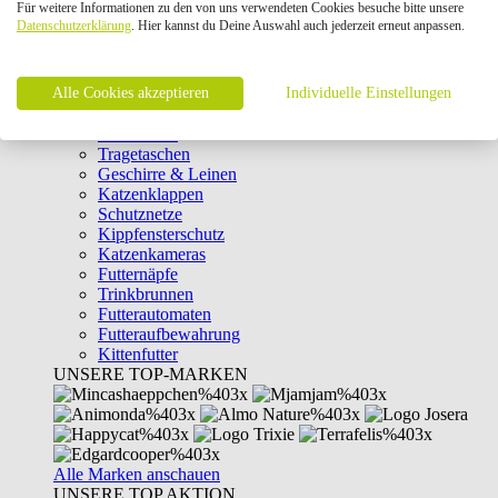
Für weitere Informationen zu den von uns verwendeten Cookies besuche bitte unsere
Intelligenzspielzeug
Datenschutzerklärung
. Hier kannst du Deine Auswahl auch jederzeit erneut anpassen.
Laserpointer & Elektrospielzeug
Katzentunnel
Clicker & Target Sticks für Katzen
Alle Cookies akzeptieren
Weiteres Katzenspielzeug
Individuelle Einstellungen
Transportboxen
Halsbänder
Tragetaschen
Geschirre & Leinen
Katzenklappen
Schutznetze
Kippfensterschutz
Katzenkameras
Futternäpfe
Trinkbrunnen
Futterautomaten
Futteraufbewahrung
Kittenfutter
UNSERE TOP-MARKEN
Alle Marken anschauen
UNSERE TOP AKTION