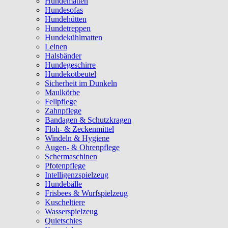
Hundematten
Hundesofas
Hundehütten
Hundetreppen
Hundekühlmatten
Leinen
Halsbänder
Hundegeschirre
Hundekotbeutel
Sicherheit im Dunkeln
Maulkörbe
Fellpflege
Zahnpflege
Bandagen & Schutzkragen
Floh- & Zeckenmittel
Windeln & Hygiene
Augen- & Ohrenpflege
Schermaschinen
Pfotenpflege
Intelligenzspielzeug
Hundebälle
Frisbees & Wurfspielzeug
Kuscheltiere
Wasserspielzeug
Quietschies