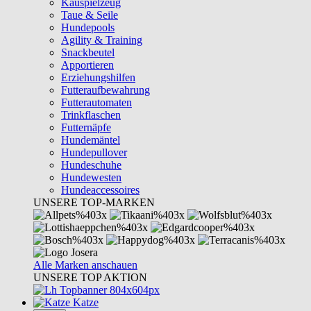
Kauspielzeug
Taue & Seile
Hundepools
Agility & Training
Snackbeutel
Apportieren
Erziehungshilfen
Futteraufbewahrung
Futterautomaten
Trinkflaschen
Futternäpfe
Hundemäntel
Hundepullover
Hundeschuhe
Hundewesten
Hundeaccessoires
UNSERE TOP-MARKEN
Alle Marken anschauen
UNSERE TOP AKTION
Katze