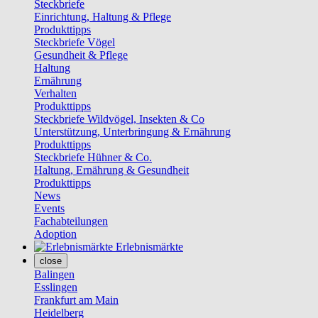
Steckbriefe
Einrichtung, Haltung & Pflege
Produkttipps
Steckbriefe Vögel
Gesundheit & Pflege
Haltung
Ernährung
Verhalten
Produkttipps
Steckbriefe Wildvögel, Insekten & Co
Unterstützung, Unterbringung & Ernährung
Produkttipps
Steckbriefe Hühner & Co.
Haltung, Ernährung & Gesundheit
Produkttipps
News
Events
Fachabteilungen
Adoption
Erlebnismärkte
close
Balingen
Esslingen
Frankfurt am Main
Heidelberg