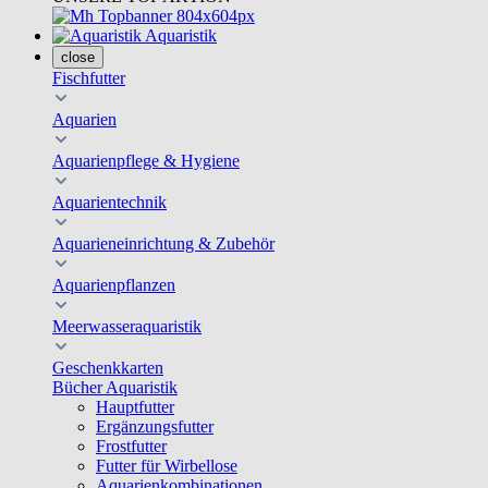
Aquaristik
close
Fischfutter
Aquarien
Aquarienpflege & Hygiene
Aquarientechnik
Aquarieneinrichtung & Zubehör
Aquarienpflanzen
Meerwasseraquaristik
Geschenkkarten
Bücher Aquaristik
Hauptfutter
Ergänzungsfutter
Frostfutter
Futter für Wirbellose
Aquarienkombinationen