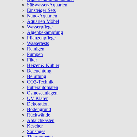
Süßwasser-Aquarien
Einsteiger-Sets
Nano-Aquarien
Aquarien-Möbel
Wasserpflege
Algenbekämpfung
Pflanzenpflege
Wassertests
Reinigen
Pumpen
Filter
Heizer & Kühler
Beleuchtung
Belüftung
CO2-Technik
Futterautomaten
Osmoseanlagen
UV-Klärer
Dekoration
Bodengrund
Rückwände
Ablaichkästen
Kescher
Sonstiges
Thermometer