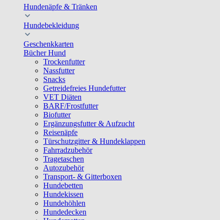
Hundenäpfe & Tränken
Hundebekleidung
Geschenkkarten
Bücher Hund
Trockenfutter
Nassfutter
Snacks
Getreidefreies Hundefutter
VET Diäten
BARF/Frostfutter
Biofutter
Ergänzungsfutter & Aufzucht
Reisenäpfe
Türschutzgitter & Hundeklappen
Fahrradzubehör
Tragetaschen
Autozubehör
Transport- & Gitterboxen
Hundebetten
Hundekissen
Hundehöhlen
Hundedecken