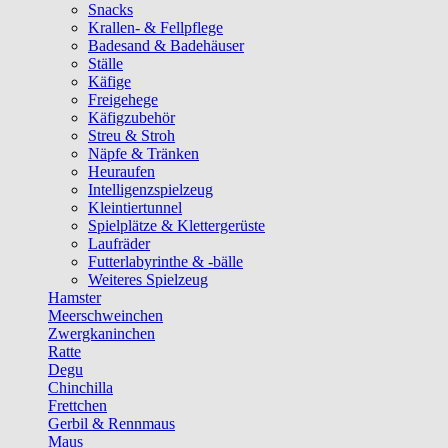
Snacks
Krallen- & Fellpflege
Badesand & Badehäuser
Ställe
Käfige
Freigehege
Käfigzubehör
Streu & Stroh
Näpfe & Tränken
Heuraufen
Intelligenzspielzeug
Kleintiertunnel
Spielplätze & Klettergerüste
Laufräder
Futterlabyrinthe & -bälle
Weiteres Spielzeug
Hamster
Meerschweinchen
Zwergkaninchen
Ratte
Degu
Chinchilla
Frettchen
Gerbil & Rennmaus
Maus