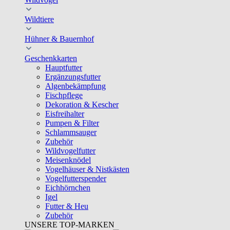
Wildtiere
Hühner & Bauernhof
Geschenkkarten
Hauptfutter
Ergänzungsfutter
Algenbekämpfung
Fischpflege
Dekoration & Kescher
Eisfreihalter
Pumpen & Filter
Schlammsauger
Zubehör
Wildvogelfutter
Meisenknödel
Vogelhäuser & Nistkästen
Vogelfutterspender
Eichhörnchen
Igel
Futter & Heu
Zubehör
UNSERE TOP-MARKEN