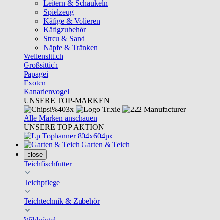
Leitern & Schaukeln
Spielzeug
Käfige & Volieren
Käfigzubehör
Streu & Sand
Näpfe & Tränken
Wellensittich
Großsittich
Papagei
Exoten
Kanarienvogel
UNSERE TOP-MARKEN
Alle Marken anschauen
UNSERE TOP AKTION
Garten & Teich
close
Teichfischfutter
Teichpflege
Teichtechnik & Zubehör
Wildvögel