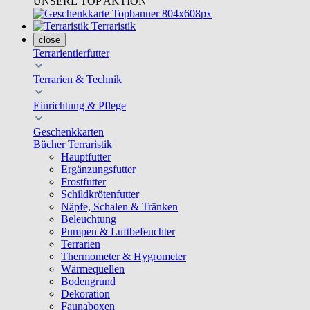
UNSERE TOP AKTION
Terraristik
close
Terrarientierfutter
Terrarien & Technik
Einrichtung & Pflege
Geschenkkarten
Bücher Terraristik
Hauptfutter
Ergänzungsfutter
Frostfutter
Schildkrötenfutter
Näpfe, Schalen & Tränken
Beleuchtung
Pumpen & Luftbefeuchter
Terrarien
Thermometer & Hygrometer
Wärmequellen
Bodengrund
Dekoration
Faunaboxen