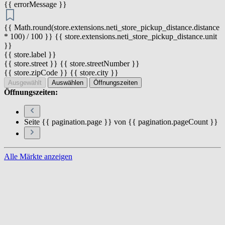
{{ errorMessage }}
{{ Math.round(store.extensions.neti_store_pickup_distance.distance
* 100) / 100 }} {{ store.extensions.neti_store_pickup_distance.unit
}}
{{ store.label }}
{{ store.street }} {{ store.streetNumber }}
{{ store.zipCode }} {{ store.city }}
Ausgewählt
Auswählen
Öffnungszeiten
Öffnungszeiten:
Seite {{ pagination.page }} von {{ pagination.pageCount }}
Alle Märkte anzeigen