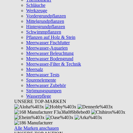
Schläuche
Werkzeuge
Vordergrundpflanzen
Mittelgrundpflanzen
Hintergrundpflanzen
Schwimmpflanzen
Pflanzen auf Holz & Stein
Meerwasser Fischfutter
Meerwasser-Aquarien
Meerwasser Beleuchtung
Meerwasser Bodengrund
Meerwasser-Filter & Technik
Meersalz
Meerwasser Tests
Spurenelemente
Meerwasser Zubehör
Strömungspumpen
Wasserpflege
UNSERE TOP-MARKEN
Alle Marken anschauen