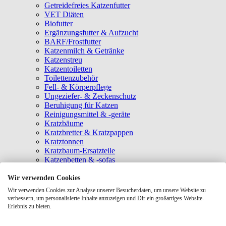
Getreidefreies Katzenfutter
VET Diäten
Biofutter
Ergänzungsfutter & Aufzucht
BARF/Frostfutter
Katzenmilch & Getränke
Katzenstreu
Katzentoiletten
Toilettenzubehör
Fell- & Körperpflege
Ungeziefer- & Zeckenschutz
Beruhigung für Katzen
Reinigungsmittel & -geräte
Kratzbäume
Kratzbretter & Kratzpappen
Kratztonnen
Kratzbaum-Ersatzteile
Katzenbetten & -sofas
Katzenhöhlen
Katzenhäuser
Wir verwenden Cookies
Hängematten & Fensterliegeplätze
Wir verwenden Cookies zur Analyse unserer Besucherdaten, um unsere Website zu
Katzendecken & -matten
verbessern, um personalisierte Inhalte anzuzeigen und Dir ein großartiges Website-
Baldrian- & Catnipspielzeug
Erlebnis zu bieten.
Spielmäuse & Bälle
Katzenangeln