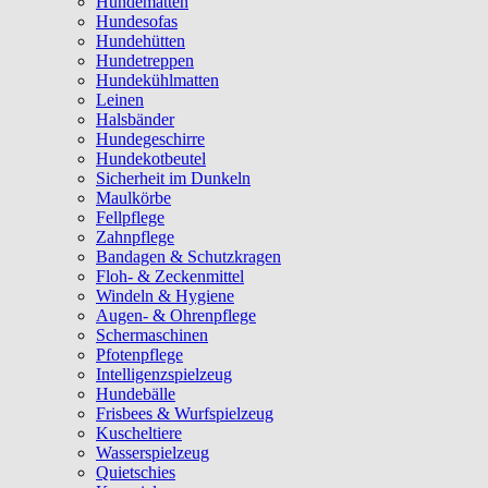
Hundematten
Hundesofas
Hundehütten
Hundetreppen
Hundekühlmatten
Leinen
Halsbänder
Hundegeschirre
Hundekotbeutel
Sicherheit im Dunkeln
Maulkörbe
Fellpflege
Zahnpflege
Bandagen & Schutzkragen
Floh- & Zeckenmittel
Windeln & Hygiene
Augen- & Ohrenpflege
Schermaschinen
Pfotenpflege
Intelligenzspielzeug
Hundebälle
Frisbees & Wurfspielzeug
Kuscheltiere
Wasserspielzeug
Quietschies