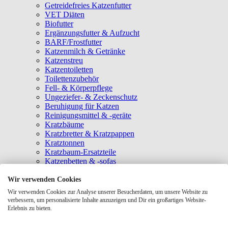
Getreidefreies Katzenfutter
VET Diäten
Biofutter
Ergänzungsfutter & Aufzucht
BARF/Frostfutter
Katzenmilch & Getränke
Katzenstreu
Katzentoiletten
Toilettenzubehör
Fell- & Körperpflege
Ungeziefer- & Zeckenschutz
Beruhigung für Katzen
Reinigungsmittel & -geräte
Kratzbäume
Kratzbretter & Kratzpappen
Kratztonnen
Kratzbaum-Ersatzteile
Katzenbetten & -sofas
Katzenhöhlen
Katzenhäuser
Wir verwenden Cookies
Hängematten & Fensterliegeplätze
Wir verwenden Cookies zur Analyse unserer Besucherdaten, um unsere Website zu
Katzendecken & -matten
verbessern, um personalisierte Inhalte anzuzeigen und Dir ein großartiges Website-
Baldrian- & Catnipspielzeug
Erlebnis zu bieten.
Spielmäuse & Bälle
Katzenangeln