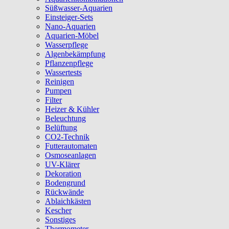
Süßwasser-Aquarien
Einsteiger-Sets
Nano-Aquarien
Aquarien-Möbel
Wasserpflege
Algenbekämpfung
Pflanzenpflege
Wassertests
Reinigen
Pumpen
Filter
Heizer & Kühler
Beleuchtung
Belüftung
CO2-Technik
Futterautomaten
Osmoseanlagen
UV-Klärer
Dekoration
Bodengrund
Rückwände
Ablaichkästen
Kescher
Sonstiges
Thermometer