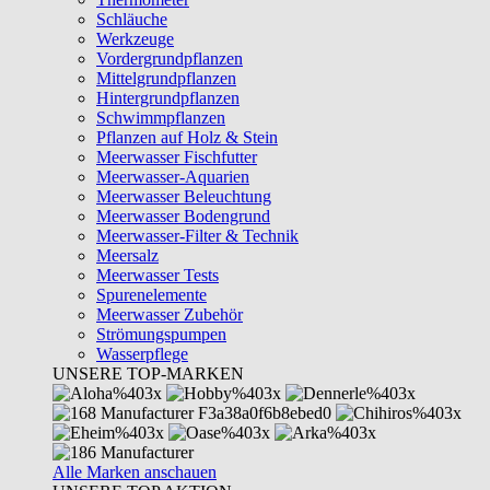
Schläuche
Werkzeuge
Vordergrundpflanzen
Mittelgrundpflanzen
Hintergrundpflanzen
Schwimmpflanzen
Pflanzen auf Holz & Stein
Meerwasser Fischfutter
Meerwasser-Aquarien
Meerwasser Beleuchtung
Meerwasser Bodengrund
Meerwasser-Filter & Technik
Meersalz
Meerwasser Tests
Spurenelemente
Meerwasser Zubehör
Strömungspumpen
Wasserpflege
UNSERE TOP-MARKEN
Alle Marken anschauen