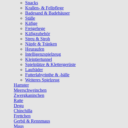
Snacks
Krallen- & Fellpflege
Badesand & Badehäuser
Ställe
Käfige
Freigehege
Käfigzubehör
Streu & Stroh
Näpfe & Tränken
Heuraufen
Intelligenzspielzeug
Kleintiertunnel
Spielplätze & Klettergerüste
Laufräder
Futterlabyrinthe & -bälle
Weiteres Spielzeug
Hamster
Meerschweinchen
Zwergkaninchen
Ratte
Degu
Chinchilla
Frettchen
Gerbil & Rennmaus
Maus