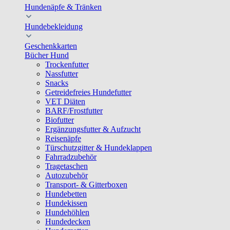
Hundenäpfe & Tränken
Hundebekleidung
Geschenkkarten
Bücher Hund
Trockenfutter
Nassfutter
Snacks
Getreidefreies Hundefutter
VET Diäten
BARF/Frostfutter
Biofutter
Ergänzungsfutter & Aufzucht
Reisenäpfe
Türschutzgitter & Hundeklappen
Fahrradzubehör
Tragetaschen
Autozubehör
Transport- & Gitterboxen
Hundebetten
Hundekissen
Hundehöhlen
Hundedecken