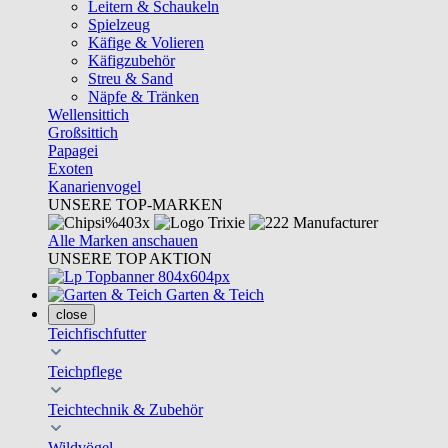
Leitern & Schaukeln
Spielzeug
Käfige & Volieren
Käfigzubehör
Streu & Sand
Näpfe & Tränken
Wellensittich
Großsittich
Papagei
Exoten
Kanarienvogel
UNSERE TOP-MARKEN
Alle Marken anschauen
UNSERE TOP AKTION
Garten & Teich
close
Teichfischfutter
Teichpflege
Teichtechnik & Zubehör
Wildvögel