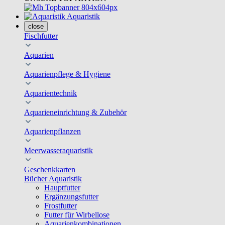
Aquaristik
close
Fischfutter
Aquarien
Aquarienpflege & Hygiene
Aquarientechnik
Aquarieneinrichtung & Zubehör
Aquarienpflanzen
Meerwasseraquaristik
Geschenkkarten
Bücher Aquaristik
Hauptfutter
Ergänzungsfutter
Frostfutter
Futter für Wirbellose
Aquarienkombinationen