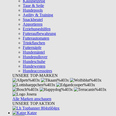
Kauspielzeug
Taue & Seile
Hundepools
Agility & Training
Snackbeutel
Apportieren
Erziehungshilfen
Futteraufbewahrung
Futterautomaten
Trinkflaschen
Futternäpfe
Hundemäntel
Hundepullover
Hundeschuhe
Hundewesten
Hundeaccessoires
UNSERE TOP-MARKEN
Alle Marken anschauen
UNSERE TOP AKTION
Katze