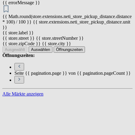
{{ errorMessage }}
{{ Math.round(store.extensions.neti_store_pickup_distance.distance
* 100) / 100 }} {{ store.extensions.neti_store_pickup_distance.unit
}}
{{ store.label }}
{{ store.street }} {{ store.streetNumber }}
{{ store.zipCode }} {{ store.city }}
Ausgewählt
Auswählen
Öffnungszeiten
Öffnungszeiten:
Seite {{ pagination.page }} von {{ pagination.pageCount }}
Alle Märkte anzeigen