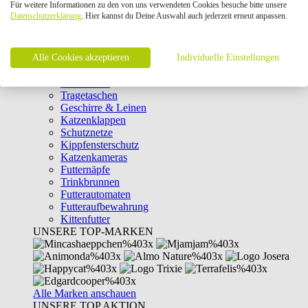
Für weitere Informationen zu den von uns verwendeten Cookies besuche bitte unsere
Intelligenzspielzeug
Datenschutzerklärung
. Hier kannst du Deine Auswahl auch jederzeit erneut anpassen.
Laserpointer & Elektrospielzeug
Katzentunnel
Clicker & Target Sticks für Katzen
Alle Cookies akzeptieren
Weiteres Katzenspielzeug
Individuelle Einstellungen
Transportboxen
Halsbänder
Tragetaschen
Geschirre & Leinen
Katzenklappen
Schutznetze
Kippfensterschutz
Katzenkameras
Futternäpfe
Trinkbrunnen
Futterautomaten
Futteraufbewahrung
Kittenfutter
UNSERE TOP-MARKEN
Alle Marken anschauen
UNSERE TOP AKTION