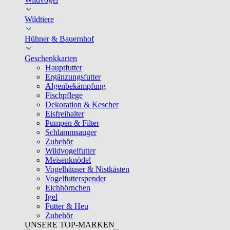
Wildtiere
Hühner & Bauernhof
Geschenkkarten
Hauptfutter
Ergänzungsfutter
Algenbekämpfung
Fischpflege
Dekoration & Kescher
Eisfreihalter
Pumpen & Filter
Schlammsauger
Zubehör
Wildvogelfutter
Meisenknödel
Vogelhäuser & Nistkästen
Vogelfutterspender
Eichhörnchen
Igel
Futter & Heu
Zubehör
UNSERE TOP-MARKEN