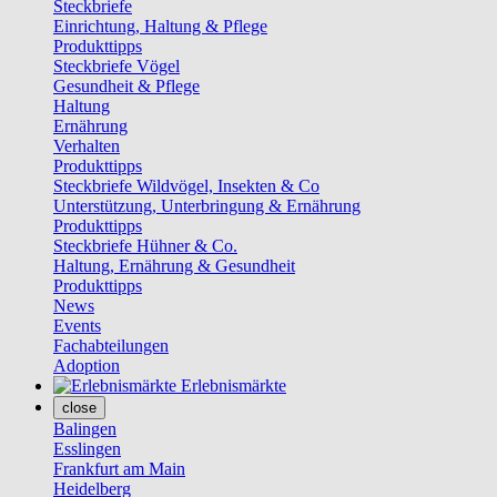
Steckbriefe
Einrichtung, Haltung & Pflege
Produkttipps
Steckbriefe Vögel
Gesundheit & Pflege
Haltung
Ernährung
Verhalten
Produkttipps
Steckbriefe Wildvögel, Insekten & Co
Unterstützung, Unterbringung & Ernährung
Produkttipps
Steckbriefe Hühner & Co.
Haltung, Ernährung & Gesundheit
Produkttipps
News
Events
Fachabteilungen
Adoption
Erlebnismärkte
close
Balingen
Esslingen
Frankfurt am Main
Heidelberg