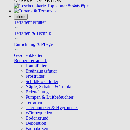
UNSERE TOP AKTION
Terraristik
close
Terrarientierfutter
Terrarien & Technik
Einrichtung & Pflege
Geschenkkarten
Bücher Terraristik
Hauptfutter
Ergänzungsfutter
Frostfutter
Schildkrötenfutter
Näpfe, Schalen & Tränken
Beleuchtung
Pumpen & Luftbefeuchter
Terrarien
Thermometer & Hygrometer
Wärmequellen
Bodengrund
Dekoration
Faunaboxen