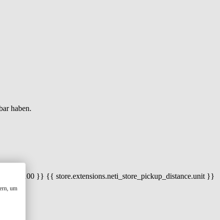
bar haben.
 100) / 100 }} {{ store.extensions.neti_store_pickup_distance.unit }}
ern, um