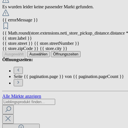
Es wurden leider keine passender Markt gefunden.
{{ errorMessage }}
{{ Math.round(store.extensions.neti_store_pickup_distance.distance *
{{ store.label }}
{{ store.street }} {{ store.streetNumber }}
{{ store.zipCode }} {{ store.city }}
Ausgewählt
Auswählen
Öffnungszeiten
Öffnungszeiten:
Seite {{ pagination.page }} von {{ pagination.pageCount }}
Alle Märkte anzeigen