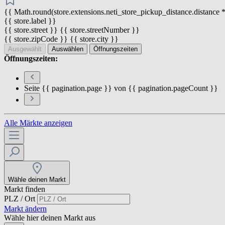
{{ Math.round(store.extensions.neti_store_pickup_distance.distance *
{{ store.label }}
{{ store.street }} {{ store.streetNumber }}
{{ store.zipCode }} {{ store.city }}
Ausgewählt
Auswählen
Öffnungszeiten
Öffnungszeiten:
Seite {{ pagination.page }} von {{ pagination.pageCount }}
Alle Märkte anzeigen
Wähle deinen Markt
Markt finden
PLZ / Ort
Markt ändern
Wähle hier deinen Markt aus