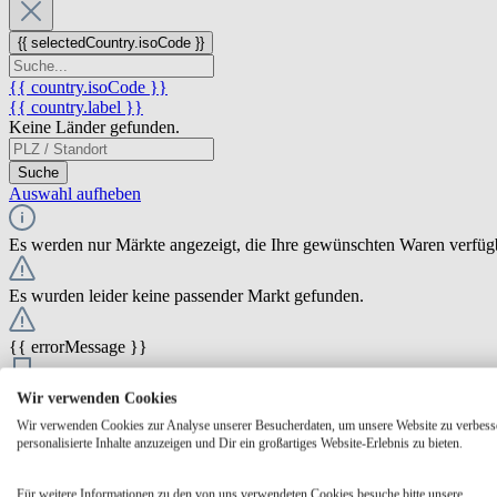
{{ selectedCountry.isoCode }}
{{ country.isoCode }}
{{ country.label }}
Keine Länder gefunden.
Suche
Auswahl aufheben
Es werden nur Märkte angezeigt, die Ihre gewünschten Waren verfüg
Es wurden leider keine passender Markt gefunden.
{{ errorMessage }}
{{ Math.round(store.extensions.neti_store_pickup_distance.distance *
Wir verwenden Cookies
{{ store.label }}
Wir verwenden Cookies zur Analyse unserer Besucherdaten, um unsere Website zu verbess
{{ store.street }} {{ store.streetNumber }}
personalisierte Inhalte anzuzeigen und Dir ein großartiges Website-Erlebnis zu bieten.
{{ store.zipCode }} {{ store.city }}
Ausgewählt
Auswählen
Öffnungszeiten
Für weitere Informationen zu den von uns verwendeten Cookies besuche bitte unsere