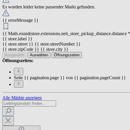
Es wurden leider keine passender Markt gefunden.
{{ errorMessage }}
{{ Math.round(store.extensions.neti_store_pickup_distance.distance *
{{ store.label }}
{{ store.street }} {{ store.streetNumber }}
{{ store.zipCode }} {{ store.city }}
Ausgewählt
Auswählen
Öffnungszeiten
Öffnungszeiten:
Seite {{ pagination.page }} von {{ pagination.pageCount }}
Alle Märkte anzeigen