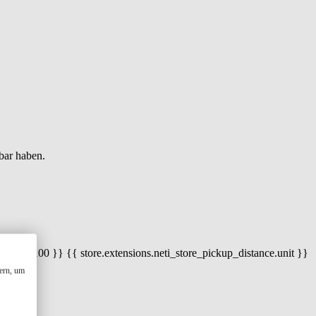
bar haben.
 100) / 100 }} {{ store.extensions.neti_store_pickup_distance.unit }}
ern, um