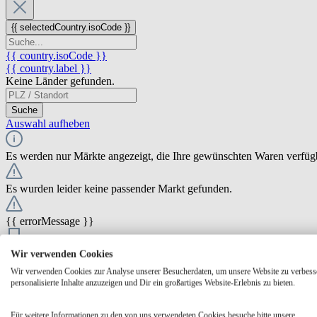
{{ selectedCountry.isoCode }}
{{ country.isoCode }}
{{ country.label }}
Keine Länder gefunden.
Suche
Auswahl aufheben
Es werden nur Märkte angezeigt, die Ihre gewünschten Waren verfüg
Es wurden leider keine passender Markt gefunden.
{{ errorMessage }}
{{ Math.round(store.extensions.neti_store_pickup_distance.distance *
Wir verwenden Cookies
{{ store.label }}
Wir verwenden Cookies zur Analyse unserer Besucherdaten, um unsere Website zu verbess
{{ store.street }} {{ store.streetNumber }}
personalisierte Inhalte anzuzeigen und Dir ein großartiges Website-Erlebnis zu bieten.
{{ store.zipCode }} {{ store.city }}
Ausgewählt
Auswählen
Öffnungszeiten
Für weitere Informationen zu den von uns verwendeten Cookies besuche bitte unsere