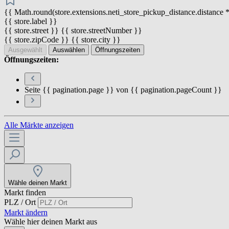
{{ Math.round(store.extensions.neti_store_pickup_distance.distance *
{{ store.label }}
{{ store.street }} {{ store.streetNumber }}
{{ store.zipCode }} {{ store.city }}
Ausgewählt
Auswählen
Öffnungszeiten
Öffnungszeiten:
Seite {{ pagination.page }} von {{ pagination.pageCount }}
Alle Märkte anzeigen
Wähle deinen Markt
Markt finden
PLZ / Ort
Markt ändern
Wähle hier deinen Markt aus