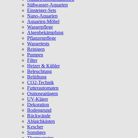
Süßwasser-Aquarien
Einsteiger-Sets
Nano-Aquarien
Aquarien-Möbel
Wasserpflege
Algenbekämpfung
Pflanzenpflege
Wassertests
Reinigen
Pumpen
Filter
Heizer & Kühler
Beleuchtung
Belüftung
CO2-Technik
Futterautomaten
Osmoseanlagen
UV-Klärer
Dekoration
Bodengrund
Rückwände
Ablaichkästen
Kescher
Sonstiges
Thermometer