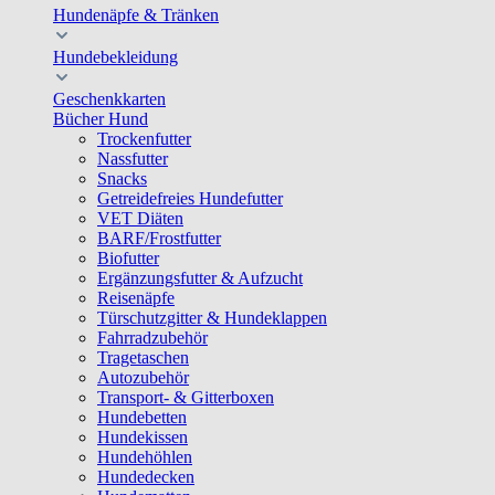
Hundenäpfe & Tränken
Hundebekleidung
Geschenkkarten
Bücher Hund
Trockenfutter
Nassfutter
Snacks
Getreidefreies Hundefutter
VET Diäten
BARF/Frostfutter
Biofutter
Ergänzungsfutter & Aufzucht
Reisenäpfe
Türschutzgitter & Hundeklappen
Fahrradzubehör
Tragetaschen
Autozubehör
Transport- & Gitterboxen
Hundebetten
Hundekissen
Hundehöhlen
Hundedecken