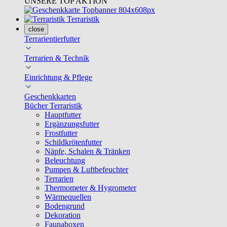
UNSERE TOP AKTION
Terraristik
close
Terrarientierfutter
Terrarien & Technik
Einrichtung & Pflege
Geschenkkarten
Bücher Terraristik
Hauptfutter
Ergänzungsfutter
Frostfutter
Schildkrötenfutter
Näpfe, Schalen & Tränken
Beleuchtung
Pumpen & Luftbefeuchter
Terrarien
Thermometer & Hygrometer
Wärmequellen
Bodengrund
Dekoration
Faunaboxen