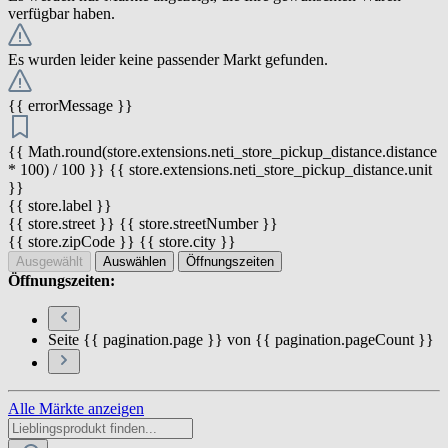
verfügbar haben.
Es wurden leider keine passender Markt gefunden.
{{ errorMessage }}
{{ Math.round(store.extensions.neti_store_pickup_distance.distance
* 100) / 100 }} {{ store.extensions.neti_store_pickup_distance.unit
}}
{{ store.label }}
{{ store.street }} {{ store.streetNumber }}
{{ store.zipCode }} {{ store.city }}
Ausgewählt
Auswählen
Öffnungszeiten
Öffnungszeiten:
Seite {{ pagination.page }} von {{ pagination.pageCount }}
Alle Märkte anzeigen