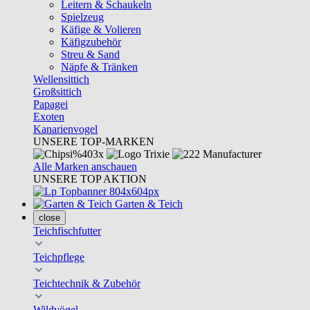
Leitern & Schaukeln
Spielzeug
Käfige & Volieren
Käfigzubehör
Streu & Sand
Näpfe & Tränken
Wellensittich
Großsittich
Papagei
Exoten
Kanarienvogel
UNSERE TOP-MARKEN
Alle Marken anschauen
UNSERE TOP AKTION
Garten & Teich
close
Teichfischfutter
Teichpflege
Teichtechnik & Zubehör
Wildvögel