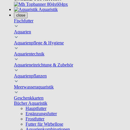
Aquaristik
close
Fischfutter
Aquarien
Aquarienpflege & Hygiene
Aquarientechnik
Aquarieneinrichtung & Zubehör
Aquarienpflanzen
Meerwasseraquaristik
Geschenkkarten
Bücher Aquaristik
Hauptfutter
Ergänzungsfutter
Frostfutter
Futter für Wirbellose
Aquarienkombinationen