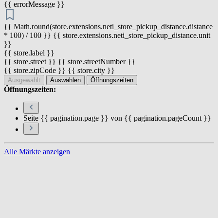
{{ errorMessage }}
{{ Math.round(store.extensions.neti_store_pickup_distance.distance
* 100) / 100 }} {{ store.extensions.neti_store_pickup_distance.unit
}}
{{ store.label }}
{{ store.street }} {{ store.streetNumber }}
{{ store.zipCode }} {{ store.city }}
Ausgewählt
Auswählen
Öffnungszeiten
Öffnungszeiten:
Seite {{ pagination.page }} von {{ pagination.pageCount }}
Alle Märkte anzeigen