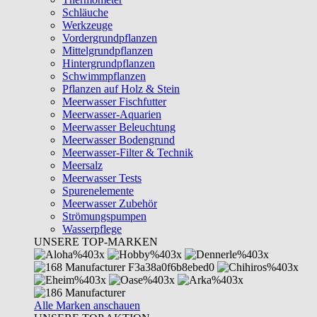
Schläuche
Werkzeuge
Vordergrundpflanzen
Mittelgrundpflanzen
Hintergrundpflanzen
Schwimmpflanzen
Pflanzen auf Holz & Stein
Meerwasser Fischfutter
Meerwasser-Aquarien
Meerwasser Beleuchtung
Meerwasser Bodengrund
Meerwasser-Filter & Technik
Meersalz
Meerwasser Tests
Spurenelemente
Meerwasser Zubehör
Strömungspumpen
Wasserpflege
UNSERE TOP-MARKEN
Alle Marken anschauen