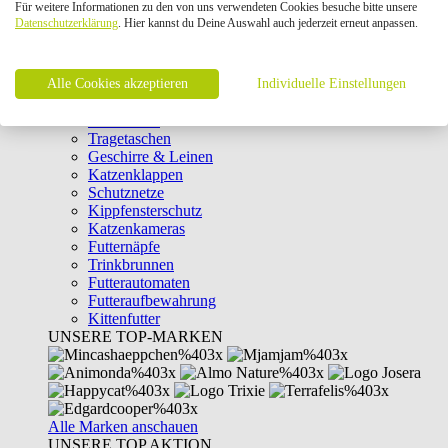
Für weitere Informationen zu den von uns verwendeten Cookies besuche bitte unsere
Intelligenzspielzeug
Datenschutzerklärung
. Hier kannst du Deine Auswahl auch jederzeit erneut anpassen.
Laserpointer & Elektrospielzeug
Katzentunnel
Clicker & Target Sticks für Katzen
Alle Cookies akzeptieren
Weiteres Katzenspielzeug
Individuelle Einstellungen
Transportboxen
Halsbänder
Tragetaschen
Geschirre & Leinen
Katzenklappen
Schutznetze
Kippfensterschutz
Katzenkameras
Futternäpfe
Trinkbrunnen
Futterautomaten
Futteraufbewahrung
Kittenfutter
UNSERE TOP-MARKEN
Alle Marken anschauen
UNSERE TOP AKTION