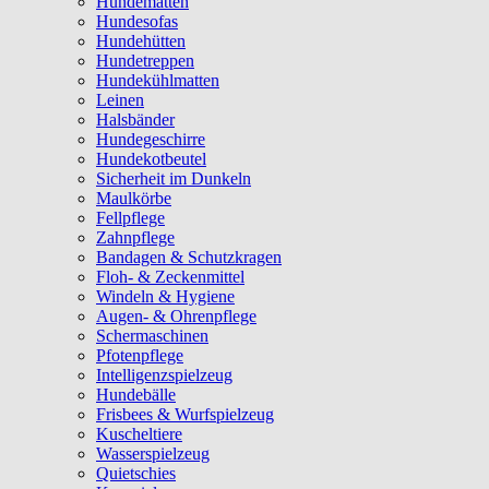
Hundematten
Hundesofas
Hundehütten
Hundetreppen
Hundekühlmatten
Leinen
Halsbänder
Hundegeschirre
Hundekotbeutel
Sicherheit im Dunkeln
Maulkörbe
Fellpflege
Zahnpflege
Bandagen & Schutzkragen
Floh- & Zeckenmittel
Windeln & Hygiene
Augen- & Ohrenpflege
Schermaschinen
Pfotenpflege
Intelligenzspielzeug
Hundebälle
Frisbees & Wurfspielzeug
Kuscheltiere
Wasserspielzeug
Quietschies