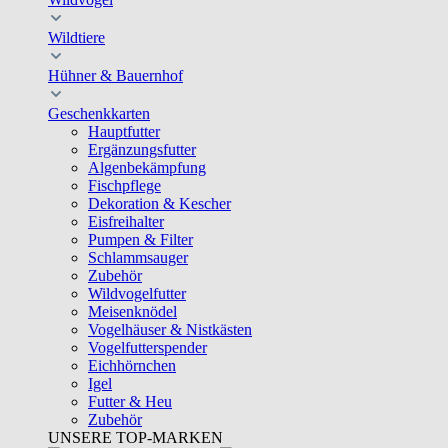
Wildtiere
Hühner & Bauernhof
Geschenkkarten
Hauptfutter
Ergänzungsfutter
Algenbekämpfung
Fischpflege
Dekoration & Kescher
Eisfreihalter
Pumpen & Filter
Schlammsauger
Zubehör
Wildvogelfutter
Meisenknödel
Vogelhäuser & Nistkästen
Vogelfutterspender
Eichhörnchen
Igel
Futter & Heu
Zubehör
UNSERE TOP-MARKEN