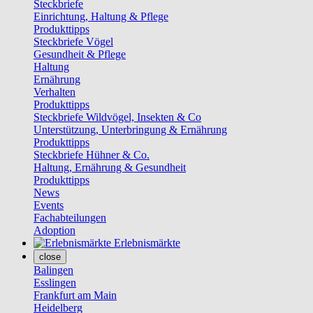
Steckbriefe
Einrichtung, Haltung & Pflege
Produkttipps
Steckbriefe Vögel
Gesundheit & Pflege
Haltung
Ernährung
Verhalten
Produkttipps
Steckbriefe Wildvögel, Insekten & Co
Unterstützung, Unterbringung & Ernährung
Produkttipps
Steckbriefe Hühner & Co.
Haltung, Ernährung & Gesundheit
Produkttipps
News
Events
Fachabteilungen
Adoption
Erlebnismärkte
close
Balingen
Esslingen
Frankfurt am Main
Heidelberg