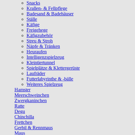
Snacks
Krallen- & Fellpflege
Badesand & Badehäuser
Ställe
Käfige
Freigehege
Käfigzubehör
Streu & Stroh
Näpfe & Tränken
Heuraufen
Intelligenzspielzeug
Kleintiertunnel
Spielplätze & Klettergerüste
Laufräder
Futterlabyrinthe & -bälle
Weiteres Spielzeug
Hamster
Meerschweinchen
Zwergkaninchen
Ratte
Degu
Chinchilla
Frettchen
Gerbil & Rennmaus
Maus