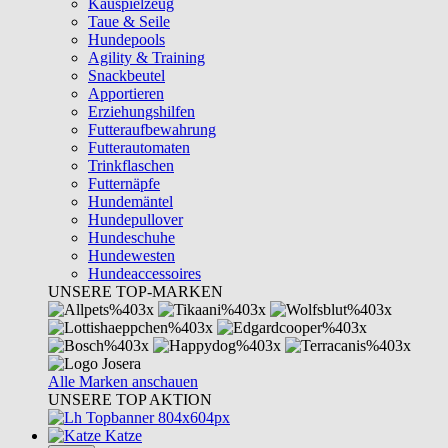
Kauspielzeug
Taue & Seile
Hundepools
Agility & Training
Snackbeutel
Apportieren
Erziehungshilfen
Futteraufbewahrung
Futterautomaten
Trinkflaschen
Futternäpfe
Hundemäntel
Hundepullover
Hundeschuhe
Hundewesten
Hundeaccessoires
UNSERE TOP-MARKEN
Alle Marken anschauen
UNSERE TOP AKTION
Katze