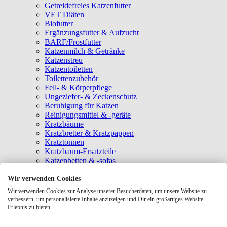
Getreidefreies Katzenfutter
VET Diäten
Biofutter
Ergänzungsfutter & Aufzucht
BARF/Frostfutter
Katzenmilch & Getränke
Katzenstreu
Katzentoiletten
Toilettenzubehör
Fell- & Körperpflege
Ungeziefer- & Zeckenschutz
Beruhigung für Katzen
Reinigungsmittel & -geräte
Kratzbäume
Kratzbretter & Kratzpappen
Kratztonnen
Kratzbaum-Ersatzteile
Katzenbetten & -sofas
Katzenhöhlen
Katzenhäuser
Wir verwenden Cookies
Hängematten & Fensterliegeplätze
Wir verwenden Cookies zur Analyse unserer Besucherdaten, um unsere Website zu
Katzendecken & -matten
verbessern, um personalisierte Inhalte anzuzeigen und Dir ein großartiges Website-
Baldrian- & Catnipspielzeug
Erlebnis zu bieten.
Spielmäuse & Bälle
Katzenangeln