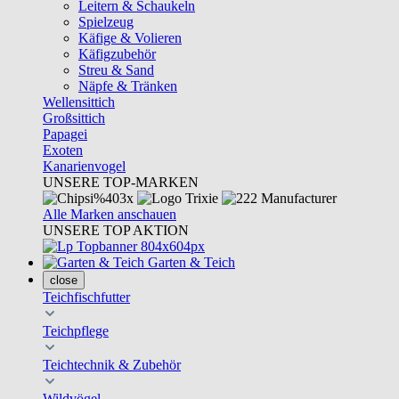
Leitern & Schaukeln
Spielzeug
Käfige & Volieren
Käfigzubehör
Streu & Sand
Näpfe & Tränken
Wellensittich
Großsittich
Papagei
Exoten
Kanarienvogel
UNSERE TOP-MARKEN
Alle Marken anschauen
UNSERE TOP AKTION
Garten & Teich
close
Teichfischfutter
Teichpflege
Teichtechnik & Zubehör
Wildvögel