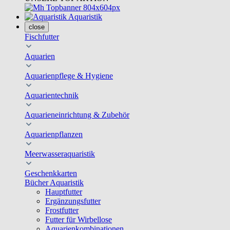
Aquaristik
close
Fischfutter
Aquarien
Aquarienpflege & Hygiene
Aquarientechnik
Aquarieneinrichtung & Zubehör
Aquarienpflanzen
Meerwasseraquaristik
Geschenkkarten
Bücher Aquaristik
Hauptfutter
Ergänzungsfutter
Frostfutter
Futter für Wirbellose
Aquarienkombinationen