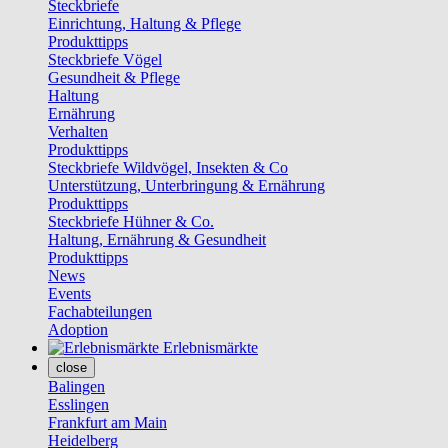
Steckbriefe
Einrichtung, Haltung & Pflege
Produkttipps
Steckbriefe Vögel
Gesundheit & Pflege
Haltung
Ernährung
Verhalten
Produkttipps
Steckbriefe Wildvögel, Insekten & Co
Unterstützung, Unterbringung & Ernährung
Produkttipps
Steckbriefe Hühner & Co.
Haltung, Ernährung & Gesundheit
Produkttipps
News
Events
Fachabteilungen
Adoption
Erlebnismärkte
close
Balingen
Esslingen
Frankfurt am Main
Heidelberg