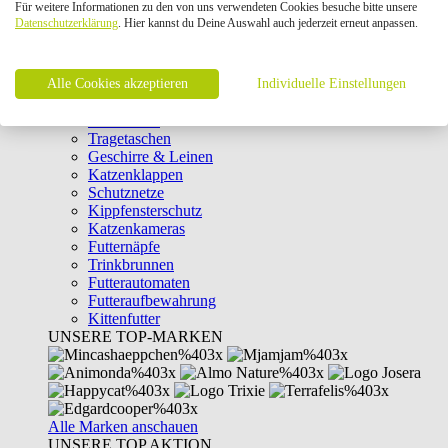
Für weitere Informationen zu den von uns verwendeten Cookies besuche bitte unsere
Intelligenzspielzeug
Datenschutzerklärung
. Hier kannst du Deine Auswahl auch jederzeit erneut anpassen.
Laserpointer & Elektrospielzeug
Katzentunnel
Clicker & Target Sticks für Katzen
Alle Cookies akzeptieren
Weiteres Katzenspielzeug
Individuelle Einstellungen
Transportboxen
Halsbänder
Tragetaschen
Geschirre & Leinen
Katzenklappen
Schutznetze
Kippfensterschutz
Katzenkameras
Futternäpfe
Trinkbrunnen
Futterautomaten
Futteraufbewahrung
Kittenfutter
UNSERE TOP-MARKEN
Alle Marken anschauen
UNSERE TOP AKTION