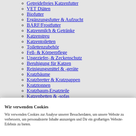
Getreidefreies Katzenfutter
VET Diäten
Biofutter
Ergänzungsfutter & Aufzucht
BARF/Frostfutter
Katzenmilch & Getränke
Katzenstreu
Katzentoiletten
Toilettenzubehör
Fell- & Körperpflege
Ungeziefer- & Zeckenschutz
Beruhigung für Katzen
Reinigungsmittel & -geräte
Kratzbäume
Kratzbretter & Kratzpappen
Kratztonnen
Kratzbaum-Ersatzteile
Katzenbetten & -sofas
Katzenhöhlen
Katzenhäuser
Wir verwenden Cookies
Hängematten & Fensterliegeplätze
Wir verwenden Cookies zur Analyse unserer Besucherdaten, um unsere Website zu
Katzendecken & -matten
verbessern, um personalisierte Inhalte anzuzeigen und Dir ein großartiges Website-
Baldrian- & Catnipspielzeug
Erlebnis zu bieten.
Spielmäuse & Bälle
Katzenangeln