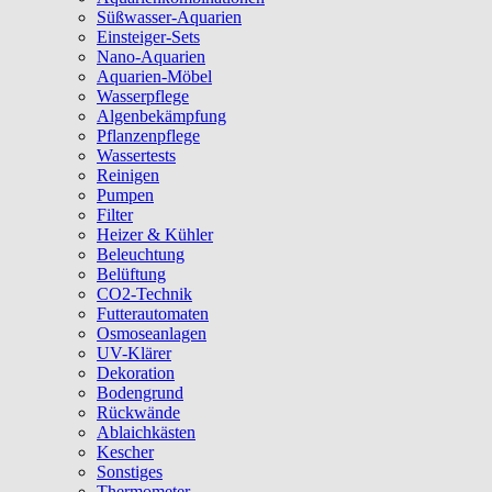
Süßwasser-Aquarien
Einsteiger-Sets
Nano-Aquarien
Aquarien-Möbel
Wasserpflege
Algenbekämpfung
Pflanzenpflege
Wassertests
Reinigen
Pumpen
Filter
Heizer & Kühler
Beleuchtung
Belüftung
CO2-Technik
Futterautomaten
Osmoseanlagen
UV-Klärer
Dekoration
Bodengrund
Rückwände
Ablaichkästen
Kescher
Sonstiges
Thermometer