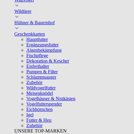
Wildtiere
Hühner & Bauernhof
Geschenkkarten
Hauptfutter
Ergänzungsfutter
Algenbekämpfung
Fischpflege
Dekoration & Kescher
Eisfreihalter
Pumpen & Filter
Schlammsauger
Zubehör
Wildvogelfutter
Meisenknödel
Vogelhäuser & Nistkästen
Vogelfutterspender
Eichhörnchen
Igel
Futter & Heu
Zubehör
UNSERE TOP-MARKEN