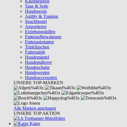
Kauspielzeug
Taue & Seile
Hundepools
Agility & Training
Snackbeutel
Apportieren
Erziehungshilfen
Futteraufbewahrung
Futterautomaten
Trinkflaschen
Futternäpfe
Hundemäntel
Hundepullover
Hundeschuhe
Hundewesten
Hundeaccessoires
UNSERE TOP-MARKEN
Alle Marken anschauen
UNSERE TOP AKTION
Katze