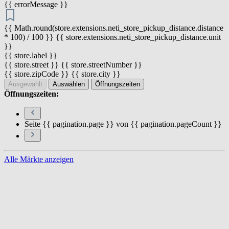
{{ errorMessage }}
{{ Math.round(store.extensions.neti_store_pickup_distance.distance
* 100) / 100 }} {{ store.extensions.neti_store_pickup_distance.unit
}}
{{ store.label }}
{{ store.street }} {{ store.streetNumber }}
{{ store.zipCode }} {{ store.city }}
Ausgewählt
Auswählen
Öffnungszeiten
Öffnungszeiten:
Seite {{ pagination.page }} von {{ pagination.pageCount }}
Alle Märkte anzeigen