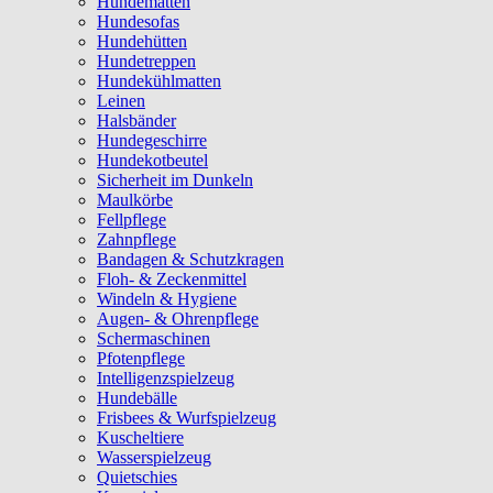
Hundematten
Hundesofas
Hundehütten
Hundetreppen
Hundekühlmatten
Leinen
Halsbänder
Hundegeschirre
Hundekotbeutel
Sicherheit im Dunkeln
Maulkörbe
Fellpflege
Zahnpflege
Bandagen & Schutzkragen
Floh- & Zeckenmittel
Windeln & Hygiene
Augen- & Ohrenpflege
Schermaschinen
Pfotenpflege
Intelligenzspielzeug
Hundebälle
Frisbees & Wurfspielzeug
Kuscheltiere
Wasserspielzeug
Quietschies