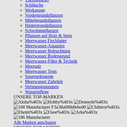
Schläuche
Werkzeuge
Vordergrundpflanzen
Mittelgrundpflanzen
Hintergrundpflanzen
Schwimmpflanzen
Pflanzen auf Holz & Stein
Meerwasser Fischfutter
Meerwasser-Aquarien
Meerwasser Beleuchtung
Meerwasser Bodengrund
Meerwasser-Filter & Technik
Meersalz
Meerwasser Tests
Spurenelemente
Meerwasser Zubehör
Strömungspumpen
Wasserpflege
UNSERE TOP-MARKEN
Alle Marken anschauen