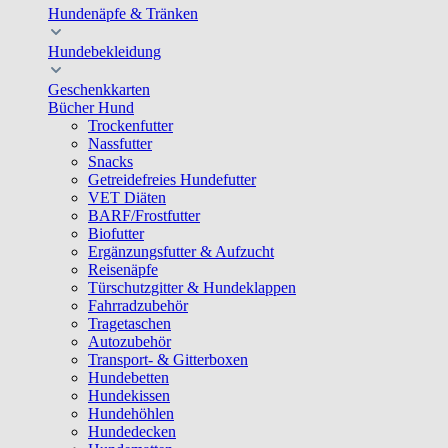
Hundenäpfe & Tränken
Hundebekleidung
Geschenkkarten
Bücher Hund
Trockenfutter
Nassfutter
Snacks
Getreidefreies Hundefutter
VET Diäten
BARF/Frostfutter
Biofutter
Ergänzungsfutter & Aufzucht
Reisenäpfe
Türschutzgitter & Hundeklappen
Fahrradzubehör
Tragetaschen
Autozubehör
Transport- & Gitterboxen
Hundebetten
Hundekissen
Hundehöhlen
Hundedecken