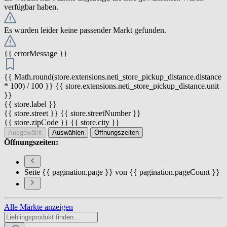
verfügbar haben.
Es wurden leider keine passender Markt gefunden.
{{ errorMessage }}
{{ Math.round(store.extensions.neti_store_pickup_distance.distance
* 100) / 100 }} {{ store.extensions.neti_store_pickup_distance.unit
}}
{{ store.label }}
{{ store.street }} {{ store.streetNumber }}
{{ store.zipCode }} {{ store.city }}
Ausgewählt
Auswählen
Öffnungszeiten
Öffnungszeiten:
Seite {{ pagination.page }} von {{ pagination.pageCount }}
Alle Märkte anzeigen