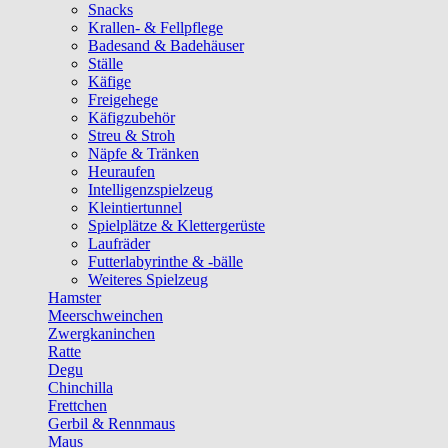
Snacks
Krallen- & Fellpflege
Badesand & Badehäuser
Ställe
Käfige
Freigehege
Käfigzubehör
Streu & Stroh
Näpfe & Tränken
Heuraufen
Intelligenzspielzeug
Kleintiertunnel
Spielplätze & Klettergerüste
Laufräder
Futterlabyrinthe & -bälle
Weiteres Spielzeug
Hamster
Meerschweinchen
Zwergkaninchen
Ratte
Degu
Chinchilla
Frettchen
Gerbil & Rennmaus
Maus