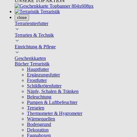
UNSERE TOP AKTION
Terraristik
close
Terrarientierfutter
Terrarien & Technik
Einrichtung & Pflege
Geschenkkarten
Bücher Terraristik
Hauptfutter
Ergänzungsfutter
Frostfutter
Schildkrötenfutter
Näpfe, Schalen & Tränken
Beleuchtung
Pumpen & Luftbefeuchter
Terrarien
Thermometer & Hygrometer
Wärmequellen
Bodengrund
Dekoration
Faunaboxen