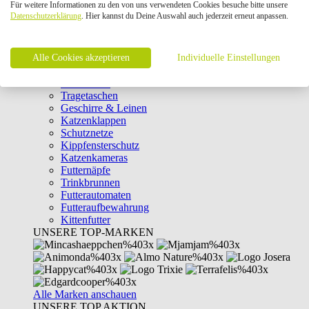
Für weitere Informationen zu den von uns verwendeten Cookies besuche bitte unsere
Intelligenzspielzeug
Datenschutzerklärung
. Hier kannst du Deine Auswahl auch jederzeit erneut anpassen.
Laserpointer & Elektrospielzeug
Katzentunnel
Clicker & Target Sticks für Katzen
Alle Cookies akzeptieren
Weiteres Katzenspielzeug
Individuelle Einstellungen
Transportboxen
Halsbänder
Tragetaschen
Geschirre & Leinen
Katzenklappen
Schutznetze
Kippfensterschutz
Katzenkameras
Futternäpfe
Trinkbrunnen
Futterautomaten
Futteraufbewahrung
Kittenfutter
UNSERE TOP-MARKEN
Alle Marken anschauen
UNSERE TOP AKTION