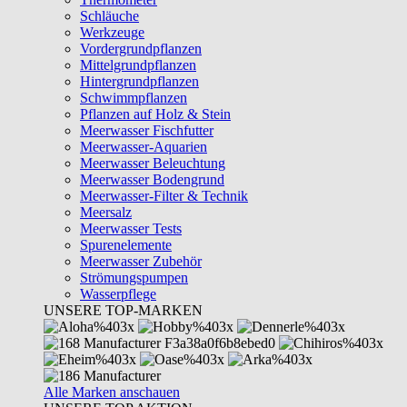
Schläuche
Werkzeuge
Vordergrundpflanzen
Mittelgrundpflanzen
Hintergrundpflanzen
Schwimmpflanzen
Pflanzen auf Holz & Stein
Meerwasser Fischfutter
Meerwasser-Aquarien
Meerwasser Beleuchtung
Meerwasser Bodengrund
Meerwasser-Filter & Technik
Meersalz
Meerwasser Tests
Spurenelemente
Meerwasser Zubehör
Strömungspumpen
Wasserpflege
UNSERE TOP-MARKEN
Alle Marken anschauen