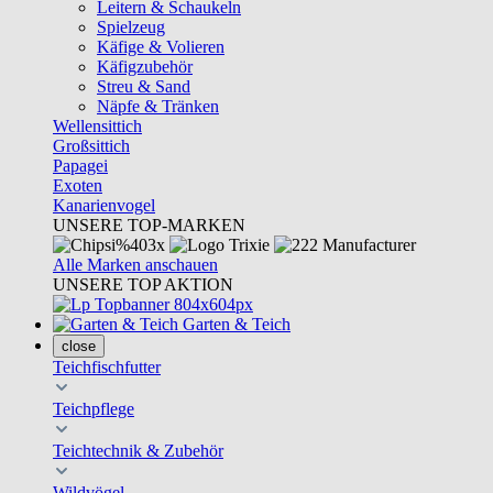
Leitern & Schaukeln
Spielzeug
Käfige & Volieren
Käfigzubehör
Streu & Sand
Näpfe & Tränken
Wellensittich
Großsittich
Papagei
Exoten
Kanarienvogel
UNSERE TOP-MARKEN
Alle Marken anschauen
UNSERE TOP AKTION
Garten & Teich
close
Teichfischfutter
Teichpflege
Teichtechnik & Zubehör
Wildvögel