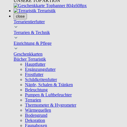
UNSERE TOP AKTION
Terraristik
close
Terrarientierfutter
Terrarien & Technik
Einrichtung & Pflege
Geschenkkarten
Bücher Terraristik
Hauptfutter
Ergänzungsfutter
Frostfutter
Schildkrötenfutter
Näpfe, Schalen & Tränken
Beleuchtung
Pumpen & Luftbefeuchter
Terrarien
Thermometer & Hygrometer
Wärmequellen
Bodengrund
Dekoration
Faunaboxen