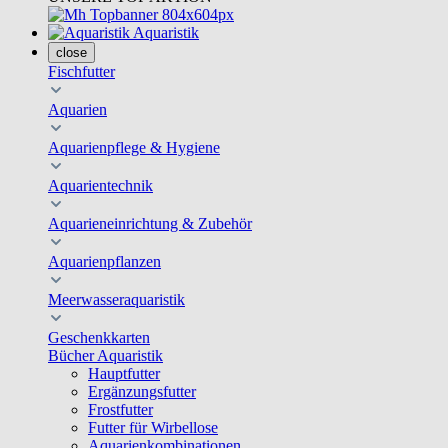
Aquaristik
close
Fischfutter
Aquarien
Aquarienpflege & Hygiene
Aquarientechnik
Aquarieneinrichtung & Zubehör
Aquarienpflanzen
Meerwasseraquaristik
Geschenkkarten
Bücher Aquaristik
Hauptfutter
Ergänzungsfutter
Frostfutter
Futter für Wirbellose
Aquarienkombinationen