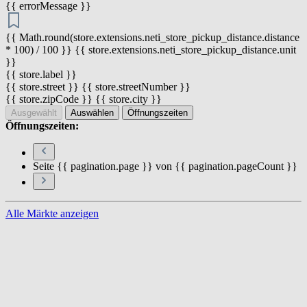
{{ errorMessage }}
{{ Math.round(store.extensions.neti_store_pickup_distance.distance
* 100) / 100 }} {{ store.extensions.neti_store_pickup_distance.unit
}}
{{ store.label }}
{{ store.street }} {{ store.streetNumber }}
{{ store.zipCode }} {{ store.city }}
Ausgewählt
Auswählen
Öffnungszeiten
Öffnungszeiten:
Seite {{ pagination.page }} von {{ pagination.pageCount }}
Alle Märkte anzeigen