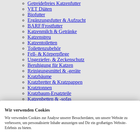
Getreidefreies Katzenfutter
VET Diäten
Biofutter
Ergänzungsfutter & Aufzucht
BARF/Frostfutter
Katzenmilch & Getränke
Katzenstreu
Katzentoiletten
Toilettenzubehör
Fell- & Körperpflege
Ungeziefer- & Zeckenschutz
Beruhigung für Katzen
Reinigungsmittel & -geräte
Kratzbäume
Kratzbretter & Kratzpappen
Kratztonnen
Kratzbaum-Ersatzteile
Katzenbetten & -sofas
Katzenhöhlen
Katzenhäuser
Wir verwenden Cookies
Hängematten & Fensterliegeplätze
Wir verwenden Cookies zur Analyse unserer Besucherdaten, um unsere Website zu
Katzendecken & -matten
verbessern, um personalisierte Inhalte anzuzeigen und Dir ein großartiges Website-
Baldrian- & Catnipspielzeug
Erlebnis zu bieten.
Spielmäuse & Bälle
Katzenangeln