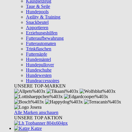
Kauspielzeug
Taue & Seile
Hundepools
Agility & Training
Snackbeutel
Apportieren
Erziehungshilfen
Futteraufbewahrung
Futterautomaten
Trinkflaschen
Futternäpfe
Hundemäntel
Hundepullover
Hundeschuhe
Hundewesten
Hundeaccessoires
UNSERE TOP-MARKEN
Alle Marken anschauen
UNSERE TOP AKTION
Katze