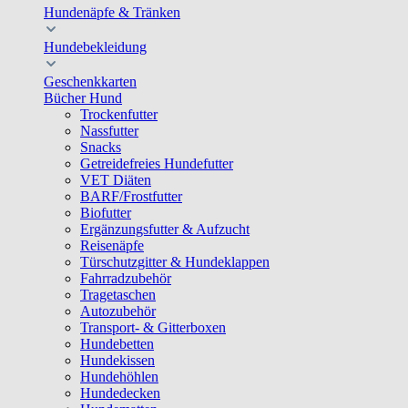
Hundenäpfe & Tränken
Hundebekleidung
Geschenkkarten
Bücher Hund
Trockenfutter
Nassfutter
Snacks
Getreidefreies Hundefutter
VET Diäten
BARF/Frostfutter
Biofutter
Ergänzungsfutter & Aufzucht
Reisenäpfe
Türschutzgitter & Hundeklappen
Fahrradzubehör
Tragetaschen
Autozubehör
Transport- & Gitterboxen
Hundebetten
Hundekissen
Hundehöhlen
Hundedecken