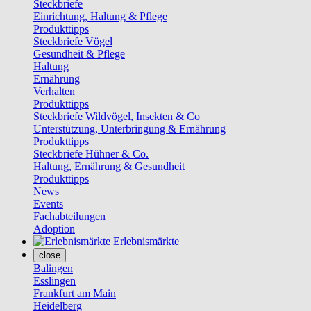
Steckbriefe
Einrichtung, Haltung & Pflege
Produkttipps
Steckbriefe Vögel
Gesundheit & Pflege
Haltung
Ernährung
Verhalten
Produkttipps
Steckbriefe Wildvögel, Insekten & Co
Unterstützung, Unterbringung & Ernährung
Produkttipps
Steckbriefe Hühner & Co.
Haltung, Ernährung & Gesundheit
Produkttipps
News
Events
Fachabteilungen
Adoption
Erlebnismärkte
close
Balingen
Esslingen
Frankfurt am Main
Heidelberg