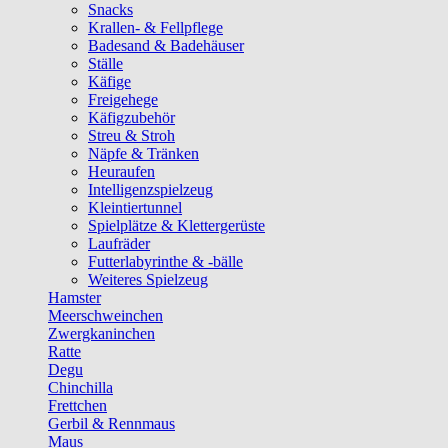
Snacks
Krallen- & Fellpflege
Badesand & Badehäuser
Ställe
Käfige
Freigehege
Käfigzubehör
Streu & Stroh
Näpfe & Tränken
Heuraufen
Intelligenzspielzeug
Kleintiertunnel
Spielplätze & Klettergerüste
Laufräder
Futterlabyrinthe & -bälle
Weiteres Spielzeug
Hamster
Meerschweinchen
Zwergkaninchen
Ratte
Degu
Chinchilla
Frettchen
Gerbil & Rennmaus
Maus