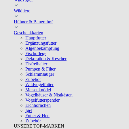
Wildtiere
Hühner & Bauernhof
Geschenkkarten
Hauptfutter
Ergänzungsfutter
Algenbekämpfung
Fischpflege
Dekoration & Kescher
Eisfreihalter
Pumpen & Filter
Schlammsauger
Zubehör
Wildvogelfutter
Meisenknödel
Vogelhäuser & Nistkästen
Vogelfutterspender
Eichhörnchen
Igel
Futter & Heu
Zubehör
UNSERE TOP-MARKEN