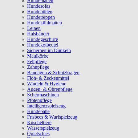
Hundematten
Hundesofas
Hundehütten
Hundetreppen
Hundekühlmatten
Leinen
Halsbänder
Hundegeschirre
Hundekotbeutel
Sicherheit im Dunkeln
Maulkörbe
Fellpflege
Zahnpflege
Bandagen & Schutzkragen
Floh- & Zeckenmittel
Windeln & Hygiene
Augen- & Ohrenpflege
Schermaschinen
Pfotenpflege
Intelligenzspielzeug
Hundebälle
Frisbees & Wurfspielzeug
Kuscheltiere
Wasserspielzeug
Quietschies