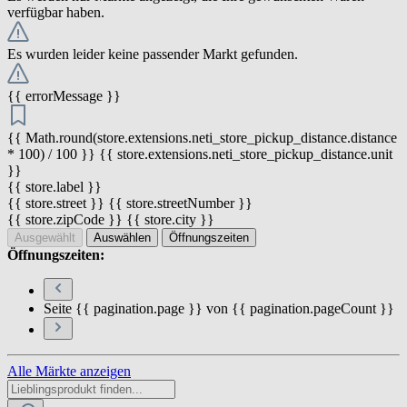
verfügbar haben.
Es wurden leider keine passender Markt gefunden.
{{ errorMessage }}
{{ Math.round(store.extensions.neti_store_pickup_distance.distance
* 100) / 100 }} {{ store.extensions.neti_store_pickup_distance.unit
}}
{{ store.label }}
{{ store.street }} {{ store.streetNumber }}
{{ store.zipCode }} {{ store.city }}
Ausgewählt
Auswählen
Öffnungszeiten
Öffnungszeiten:
Seite {{ pagination.page }} von {{ pagination.pageCount }}
Alle Märkte anzeigen