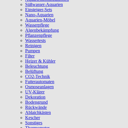
Süßwasser-Aquarien
Einsteiger-Sets
Nano-Aquarien
Aquarien-Möbel
Wasserpflege
Algenbekämpfung
Pflanzenpflege
Wassertests
Reinigen
Pumpen
Filter
Heizer & Kühler
Beleuchtung
Belüftung
CO2-Technik
Futterautomaten
Osmoseanlagen
UV-Klärer
Dekoration
Bodengrund
Rückwände
Ablaichkästen
Kescher
Sonstiges
Thermometer