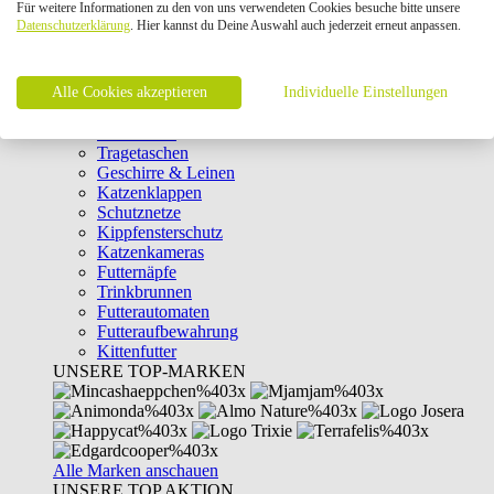
Für weitere Informationen zu den von uns verwendeten Cookies besuche bitte unsere
Intelligenzspielzeug
Datenschutzerklärung
. Hier kannst du Deine Auswahl auch jederzeit erneut anpassen.
Laserpointer & Elektrospielzeug
Katzentunnel
Clicker & Target Sticks für Katzen
Alle Cookies akzeptieren
Weiteres Katzenspielzeug
Individuelle Einstellungen
Transportboxen
Halsbänder
Tragetaschen
Geschirre & Leinen
Katzenklappen
Schutznetze
Kippfensterschutz
Katzenkameras
Futternäpfe
Trinkbrunnen
Futterautomaten
Futteraufbewahrung
Kittenfutter
UNSERE TOP-MARKEN
Alle Marken anschauen
UNSERE TOP AKTION