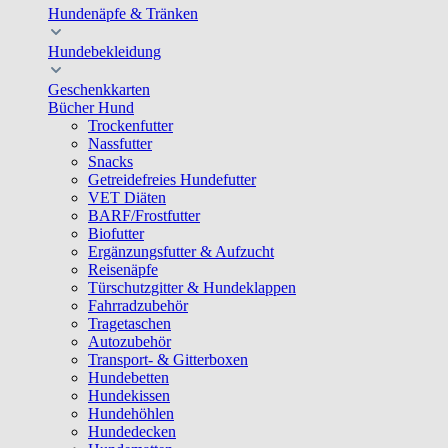
Hundenäpfe & Tränken
Hundebekleidung
Geschenkkarten
Bücher Hund
Trockenfutter
Nassfutter
Snacks
Getreidefreies Hundefutter
VET Diäten
BARF/Frostfutter
Biofutter
Ergänzungsfutter & Aufzucht
Reisenäpfe
Türschutzgitter & Hundeklappen
Fahrradzubehör
Tragetaschen
Autozubehör
Transport- & Gitterboxen
Hundebetten
Hundekissen
Hundehöhlen
Hundedecken