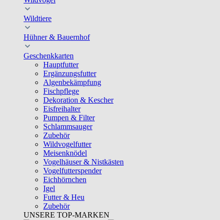
Wildtiere
Hühner & Bauernhof
Geschenkkarten
Hauptfutter
Ergänzungsfutter
Algenbekämpfung
Fischpflege
Dekoration & Kescher
Eisfreihalter
Pumpen & Filter
Schlammsauger
Zubehör
Wildvogelfutter
Meisenknödel
Vogelhäuser & Nistkästen
Vogelfutterspender
Eichhörnchen
Igel
Futter & Heu
Zubehör
UNSERE TOP-MARKEN