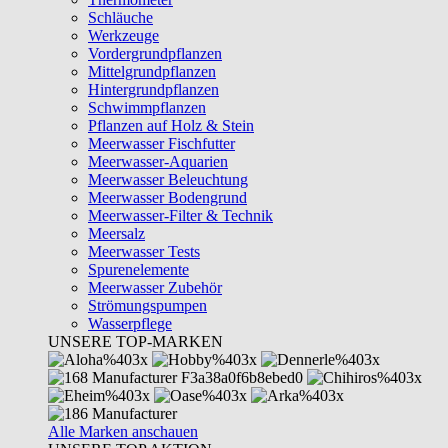
Schläuche
Werkzeuge
Vordergrundpflanzen
Mittelgrundpflanzen
Hintergrundpflanzen
Schwimmpflanzen
Pflanzen auf Holz & Stein
Meerwasser Fischfutter
Meerwasser-Aquarien
Meerwasser Beleuchtung
Meerwasser Bodengrund
Meerwasser-Filter & Technik
Meersalz
Meerwasser Tests
Spurenelemente
Meerwasser Zubehör
Strömungspumpen
Wasserpflege
UNSERE TOP-MARKEN
Alle Marken anschauen