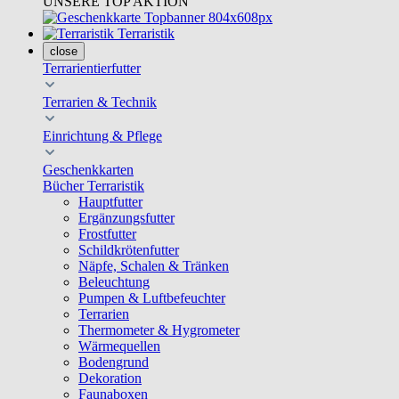
UNSERE TOP AKTION
Terraristik
close
Terrarientierfutter
Terrarien & Technik
Einrichtung & Pflege
Geschenkkarten
Bücher Terraristik
Hauptfutter
Ergänzungsfutter
Frostfutter
Schildkrötenfutter
Näpfe, Schalen & Tränken
Beleuchtung
Pumpen & Luftbefeuchter
Terrarien
Thermometer & Hygrometer
Wärmequellen
Bodengrund
Dekoration
Faunaboxen