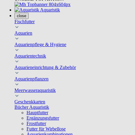
Aquaristik
close
Fischfutter
Aquarien
Aquarienpflege & Hygiene
Aquarientechnik
Aquarieneinrichtung & Zubehör
Aquarienpflanzen
Meerwasseraquaristik
Geschenkkarten
Bücher Aquaristik
Hauptfutter
Ergänzungsfutter
Frostfutter
Futter für Wirbellose
Aquarienkombinationen