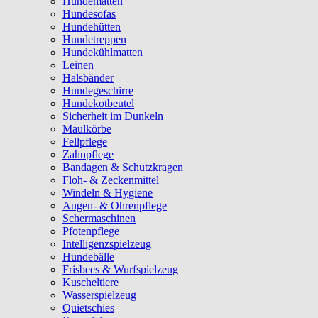
Hundematten
Hundesofas
Hundehütten
Hundetreppen
Hundekühlmatten
Leinen
Halsbänder
Hundegeschirre
Hundekotbeutel
Sicherheit im Dunkeln
Maulkörbe
Fellpflege
Zahnpflege
Bandagen & Schutzkragen
Floh- & Zeckenmittel
Windeln & Hygiene
Augen- & Ohrenpflege
Schermaschinen
Pfotenpflege
Intelligenzspielzeug
Hundebälle
Frisbees & Wurfspielzeug
Kuscheltiere
Wasserspielzeug
Quietschies