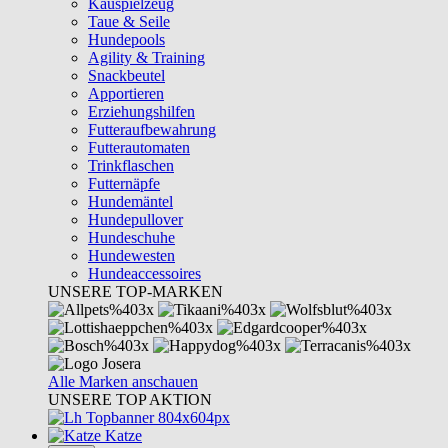
Kauspielzeug
Taue & Seile
Hundepools
Agility & Training
Snackbeutel
Apportieren
Erziehungshilfen
Futteraufbewahrung
Futterautomaten
Trinkflaschen
Futternäpfe
Hundemäntel
Hundepullover
Hundeschuhe
Hundewesten
Hundeaccessoires
UNSERE TOP-MARKEN
Alle Marken anschauen
UNSERE TOP AKTION
Katze