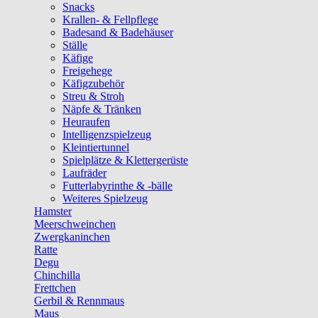
Snacks
Krallen- & Fellpflege
Badesand & Badehäuser
Ställe
Käfige
Freigehege
Käfigzubehör
Streu & Stroh
Näpfe & Tränken
Heuraufen
Intelligenzspielzeug
Kleintiertunnel
Spielplätze & Klettergerüste
Laufräder
Futterlabyrinthe & -bälle
Weiteres Spielzeug
Hamster
Meerschweinchen
Zwergkaninchen
Ratte
Degu
Chinchilla
Frettchen
Gerbil & Rennmaus
Maus