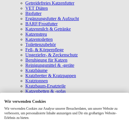
Getreidefreies Katzenfutter
VET Diäten
Biofutter
Ergänzungsfutter & Aufzucht
BARF/Frostfutter
Katzenmilch & Getränke
Katzenstreu
Katzentoiletten
Toilettenzubehör
Fell- & Körperpflege
Ungeziefer- & Zeckenschutz
Beruhigung für Katzen
Reinigungsmittel & -geräte
Kratzbäume
Kratzbretter & Kratzpappen
Kratztonnen
Kratzbaum-Ersatzteile
Katzenbetten & -sofas
Katzenhöhlen
Katzenhäuser
Wir verwenden Cookies
Hängematten & Fensterliegeplätze
Wir verwenden Cookies zur Analyse unserer Besucherdaten, um unsere Website zu
Katzendecken & -matten
verbessern, um personalisierte Inhalte anzuzeigen und Dir ein großartiges Website-
Baldrian- & Catnipspielzeug
Erlebnis zu bieten.
Spielmäuse & Bälle
Katzenangeln