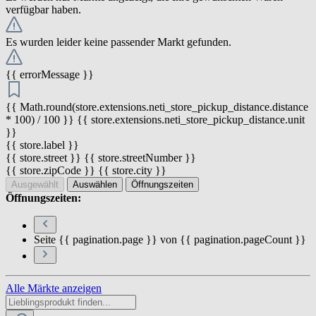
verfügbar haben.
Es wurden leider keine passender Markt gefunden.
{{ errorMessage }}
{{ Math.round(store.extensions.neti_store_pickup_distance.distance
* 100) / 100 }} {{ store.extensions.neti_store_pickup_distance.unit
}}
{{ store.label }}
{{ store.street }} {{ store.streetNumber }}
{{ store.zipCode }} {{ store.city }}
Ausgewählt
Auswählen
Öffnungszeiten
Öffnungszeiten:
Seite {{ pagination.page }} von {{ pagination.pageCount }}
Alle Märkte anzeigen