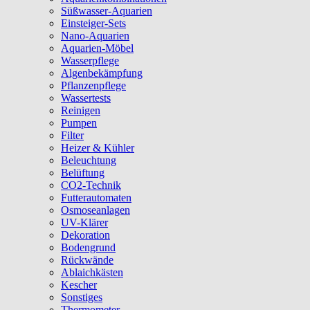
Süßwasser-Aquarien
Einsteiger-Sets
Nano-Aquarien
Aquarien-Möbel
Wasserpflege
Algenbekämpfung
Pflanzenpflege
Wassertests
Reinigen
Pumpen
Filter
Heizer & Kühler
Beleuchtung
Belüftung
CO2-Technik
Futterautomaten
Osmoseanlagen
UV-Klärer
Dekoration
Bodengrund
Rückwände
Ablaichkästen
Kescher
Sonstiges
Thermometer