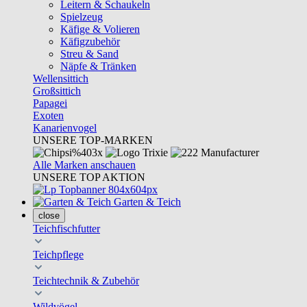
Leitern & Schaukeln
Spielzeug
Käfige & Volieren
Käfigzubehör
Streu & Sand
Näpfe & Tränken
Wellensittich
Großsittich
Papagei
Exoten
Kanarienvogel
UNSERE TOP-MARKEN
Alle Marken anschauen
UNSERE TOP AKTION
Garten & Teich
close
Teichfischfutter
Teichpflege
Teichtechnik & Zubehör
Wildvögel