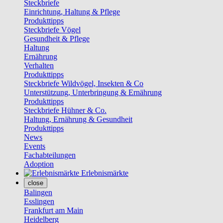
Steckbriefe
Einrichtung, Haltung & Pflege
Produkttipps
Steckbriefe Vögel
Gesundheit & Pflege
Haltung
Ernährung
Verhalten
Produkttipps
Steckbriefe Wildvögel, Insekten & Co
Unterstützung, Unterbringung & Ernährung
Produkttipps
Steckbriefe Hühner & Co.
Haltung, Ernährung & Gesundheit
Produkttipps
News
Events
Fachabteilungen
Adoption
Erlebnismärkte
close
Balingen
Esslingen
Frankfurt am Main
Heidelberg