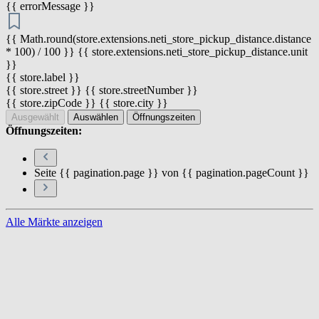
{{ errorMessage }}
{{ Math.round(store.extensions.neti_store_pickup_distance.distance
* 100) / 100 }} {{ store.extensions.neti_store_pickup_distance.unit
}}
{{ store.label }}
{{ store.street }} {{ store.streetNumber }}
{{ store.zipCode }} {{ store.city }}
Ausgewählt
Auswählen
Öffnungszeiten
Öffnungszeiten:
Seite {{ pagination.page }} von {{ pagination.pageCount }}
Alle Märkte anzeigen