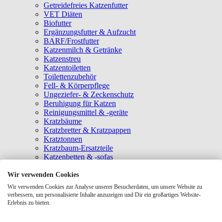
Getreidefreies Katzenfutter
VET Diäten
Biofutter
Ergänzungsfutter & Aufzucht
BARF/Frostfutter
Katzenmilch & Getränke
Katzenstreu
Katzentoiletten
Toilettenzubehör
Fell- & Körperpflege
Ungeziefer- & Zeckenschutz
Beruhigung für Katzen
Reinigungsmittel & -geräte
Kratzbäume
Kratzbretter & Kratzpappen
Kratztonnen
Kratzbaum-Ersatzteile
Katzenbetten & -sofas
Katzenhöhlen
Katzenhäuser
Wir verwenden Cookies
Hängematten & Fensterliegeplätze
Wir verwenden Cookies zur Analyse unserer Besucherdaten, um unsere Website zu
Katzendecken & -matten
verbessern, um personalisierte Inhalte anzuzeigen und Dir ein großartiges Website-
Baldrian- & Catnipspielzeug
Erlebnis zu bieten.
Spielmäuse & Bälle
Katzenangeln