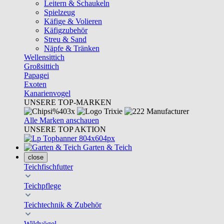
Leitern & Schaukeln
Spielzeug
Käfige & Volieren
Käfigzubehör
Streu & Sand
Näpfe & Tränken
Wellensittich
Großsittich
Papagei
Exoten
Kanarienvogel
UNSERE TOP-MARKEN
Alle Marken anschauen
UNSERE TOP AKTION
Garten & Teich
close
Teichfischfutter
Teichpflege
Teichtechnik & Zubehör
Wildvögel