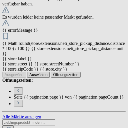
verfügbar haben.
Es wurden leider keine passender Markt gefunden.
{{ errorMessage }}
{{ Math.round(store.extensions.neti_store_pickup_distance.distance
* 100) / 100 }} {{ store.extensions.neti_store_pickup_distance.unit
}}
{{ store.label }}
{{ store.street }} {{ store.streetNumber }}
{{ store.zipCode }} {{ store.city }}
Ausgewählt
Auswählen
Öffnungszeiten
Öffnungszeiten:
Seite {{ pagination.page }} von {{ pagination.pageCount }}
Alle Märkte anzeigen