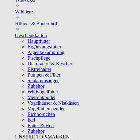
Wildtiere
Hühner & Bauernhof
Geschenkkarten
Hauptfutter
Ergänzungsfutter
Algenbekämpfung
Fischpflege
Dekoration & Kescher
Eisfreihalter
Pumpen & Filter
Schlammsauger
Zubehör
Wildvogelfutter
Meisenknödel
Vogelhäuser & Nistkästen
Vogelfutterspender
Eichhörnchen
Igel
Futter & Heu
Zubehör
UNSERE TOP-MARKEN