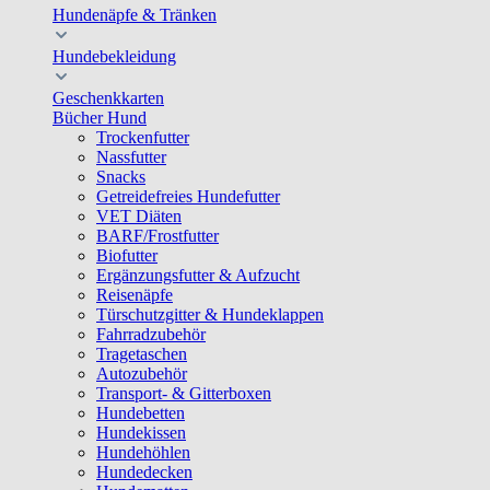
Hundenäpfe & Tränken
Hundebekleidung
Geschenkkarten
Bücher Hund
Trockenfutter
Nassfutter
Snacks
Getreidefreies Hundefutter
VET Diäten
BARF/Frostfutter
Biofutter
Ergänzungsfutter & Aufzucht
Reisenäpfe
Türschutzgitter & Hundeklappen
Fahrradzubehör
Tragetaschen
Autozubehör
Transport- & Gitterboxen
Hundebetten
Hundekissen
Hundehöhlen
Hundedecken