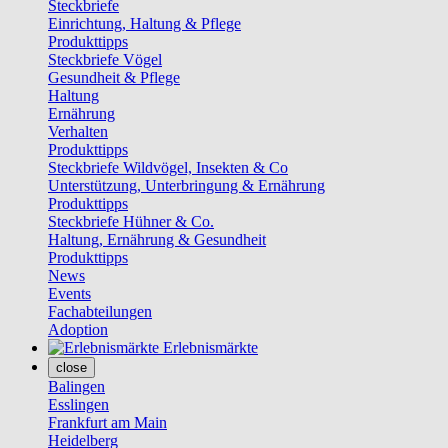
Steckbriefe
Einrichtung, Haltung & Pflege
Produkttipps
Steckbriefe Vögel
Gesundheit & Pflege
Haltung
Ernährung
Verhalten
Produkttipps
Steckbriefe Wildvögel, Insekten & Co
Unterstützung, Unterbringung & Ernährung
Produkttipps
Steckbriefe Hühner & Co.
Haltung, Ernährung & Gesundheit
Produkttipps
News
Events
Fachabteilungen
Adoption
Erlebnismärkte
close
Balingen
Esslingen
Frankfurt am Main
Heidelberg