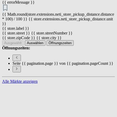
{{ errorMessage }}
{{ Math.round(store.extensions.neti_store_pickup_distance.distance
* 100) / 100 }} {{ store.extensions.neti_store_pickup_distance.unit
}}
{{ store.label }}
{{ store.street }} {{ store.streetNumber }}
{{ store.zipCode }} {{ store.city }}
Ausgewählt
Auswählen
Öffnungszeiten
Öffnungszeiten:
Seite {{ pagination.page }} von {{ pagination.pageCount }}
Alle Märkte anzeigen