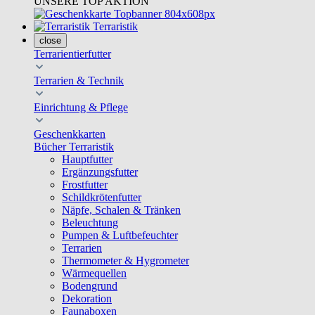
UNSERE TOP AKTION
Terraristik
close
Terrarientierfutter
Terrarien & Technik
Einrichtung & Pflege
Geschenkkarten
Bücher Terraristik
Hauptfutter
Ergänzungsfutter
Frostfutter
Schildkrötenfutter
Näpfe, Schalen & Tränken
Beleuchtung
Pumpen & Luftbefeuchter
Terrarien
Thermometer & Hygrometer
Wärmequellen
Bodengrund
Dekoration
Faunaboxen