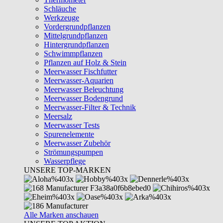
Schläuche
Werkzeuge
Vordergrundpflanzen
Mittelgrundpflanzen
Hintergrundpflanzen
Schwimmpflanzen
Pflanzen auf Holz & Stein
Meerwasser Fischfutter
Meerwasser-Aquarien
Meerwasser Beleuchtung
Meerwasser Bodengrund
Meerwasser-Filter & Technik
Meersalz
Meerwasser Tests
Spurenelemente
Meerwasser Zubehör
Strömungspumpen
Wasserpflege
UNSERE TOP-MARKEN
Alle Marken anschauen