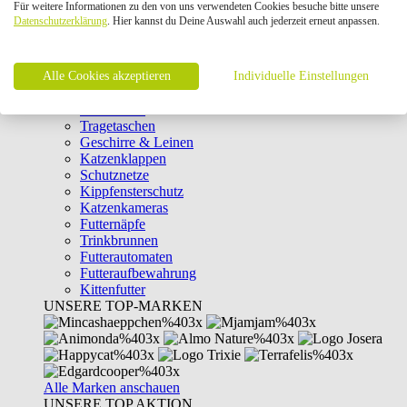
Für weitere Informationen zu den von uns verwendeten Cookies besuche bitte unsere
Intelligenzspielzeug
Datenschutzerklärung
. Hier kannst du Deine Auswahl auch jederzeit erneut anpassen.
Laserpointer & Elektrospielzeug
Katzentunnel
Clicker & Target Sticks für Katzen
Alle Cookies akzeptieren
Weiteres Katzenspielzeug
Individuelle Einstellungen
Transportboxen
Halsbänder
Tragetaschen
Geschirre & Leinen
Katzenklappen
Schutznetze
Kippfensterschutz
Katzenkameras
Futternäpfe
Trinkbrunnen
Futterautomaten
Futteraufbewahrung
Kittenfutter
UNSERE TOP-MARKEN
Alle Marken anschauen
UNSERE TOP AKTION