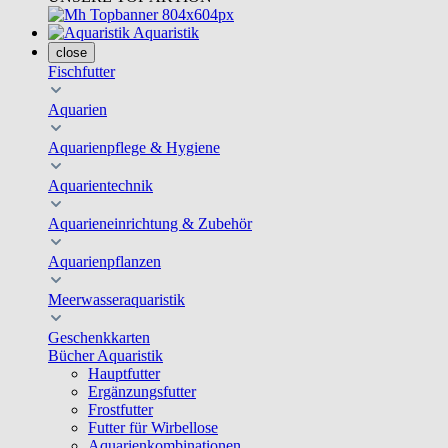
Aquaristik
close
Fischfutter
Aquarien
Aquarienpflege & Hygiene
Aquarientechnik
Aquarieneinrichtung & Zubehör
Aquarienpflanzen
Meerwasseraquaristik
Geschenkkarten
Bücher Aquaristik
Hauptfutter
Ergänzungsfutter
Frostfutter
Futter für Wirbellose
Aquarienkombinationen