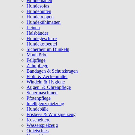
Hundematten
Hundesofas
Hundehütten
Hundetreppen
Hundekühlmatten
Leinen
Halsbänder
Hundegeschirre
Hundekotbeutel
Sicherheit im Dunkeln
Maulkörbe
Fellpflege
Zahnpflege
Bandagen & Schutzkragen
Floh- & Zeckenmittel
Windeln & Hygiene
Augen- & Ohrenpflege
Schermaschinen
Pfotenpflege
Intelligenzspielzeug
Hundebälle
Frisbees & Wurfspielzeug
Kuscheltiere
Wasserspielzeug
Quietschies