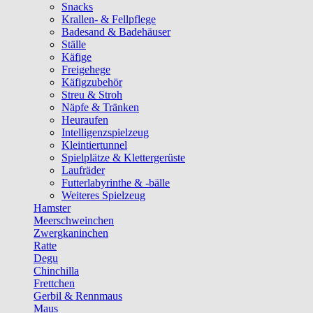
Snacks
Krallen- & Fellpflege
Badesand & Badehäuser
Ställe
Käfige
Freigehege
Käfigzubehör
Streu & Stroh
Näpfe & Tränken
Heuraufen
Intelligenzspielzeug
Kleintiertunnel
Spielplätze & Klettergerüste
Laufräder
Futterlabyrinthe & -bälle
Weiteres Spielzeug
Hamster
Meerschweinchen
Zwergkaninchen
Ratte
Degu
Chinchilla
Frettchen
Gerbil & Rennmaus
Maus