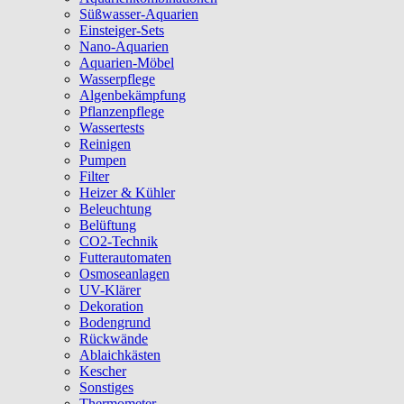
Süßwasser-Aquarien
Einsteiger-Sets
Nano-Aquarien
Aquarien-Möbel
Wasserpflege
Algenbekämpfung
Pflanzenpflege
Wassertests
Reinigen
Pumpen
Filter
Heizer & Kühler
Beleuchtung
Belüftung
CO2-Technik
Futterautomaten
Osmoseanlagen
UV-Klärer
Dekoration
Bodengrund
Rückwände
Ablaichkästen
Kescher
Sonstiges
Thermometer