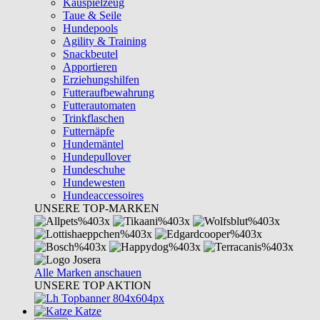
Kauspielzeug
Taue & Seile
Hundepools
Agility & Training
Snackbeutel
Apportieren
Erziehungshilfen
Futteraufbewahrung
Futterautomaten
Trinkflaschen
Futternäpfe
Hundemäntel
Hundepullover
Hundeschuhe
Hundewesten
Hundeaccessoires
UNSERE TOP-MARKEN
Alle Marken anschauen
UNSERE TOP AKTION
Katze