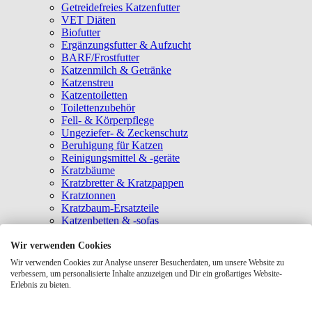
Getreidefreies Katzenfutter
VET Diäten
Biofutter
Ergänzungsfutter & Aufzucht
BARF/Frostfutter
Katzenmilch & Getränke
Katzenstreu
Katzentoiletten
Toilettenzubehör
Fell- & Körperpflege
Ungeziefer- & Zeckenschutz
Beruhigung für Katzen
Reinigungsmittel & -geräte
Kratzbäume
Kratzbretter & Kratzpappen
Kratztonnen
Kratzbaum-Ersatzteile
Katzenbetten & -sofas
Katzenhöhlen
Katzenhäuser
Wir verwenden Cookies
Hängematten & Fensterliegeplätze
Wir verwenden Cookies zur Analyse unserer Besucherdaten, um unsere Website zu
Katzendecken & -matten
verbessern, um personalisierte Inhalte anzuzeigen und Dir ein großartiges Website-
Baldrian- & Catnipspielzeug
Erlebnis zu bieten.
Spielmäuse & Bälle
Katzenangeln