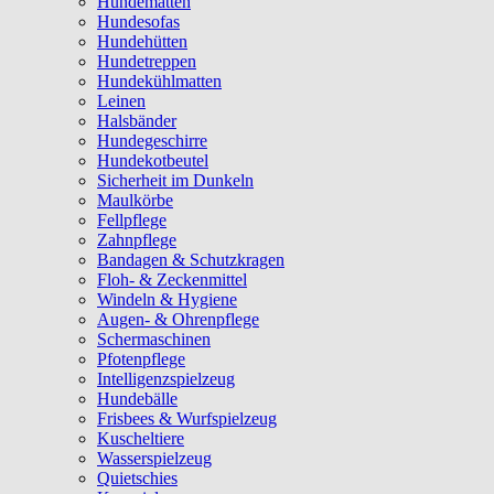
Hundematten
Hundesofas
Hundehütten
Hundetreppen
Hundekühlmatten
Leinen
Halsbänder
Hundegeschirre
Hundekotbeutel
Sicherheit im Dunkeln
Maulkörbe
Fellpflege
Zahnpflege
Bandagen & Schutzkragen
Floh- & Zeckenmittel
Windeln & Hygiene
Augen- & Ohrenpflege
Schermaschinen
Pfotenpflege
Intelligenzspielzeug
Hundebälle
Frisbees & Wurfspielzeug
Kuscheltiere
Wasserspielzeug
Quietschies