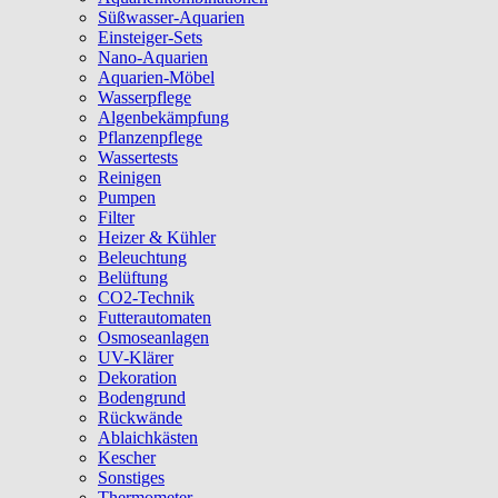
Süßwasser-Aquarien
Einsteiger-Sets
Nano-Aquarien
Aquarien-Möbel
Wasserpflege
Algenbekämpfung
Pflanzenpflege
Wassertests
Reinigen
Pumpen
Filter
Heizer & Kühler
Beleuchtung
Belüftung
CO2-Technik
Futterautomaten
Osmoseanlagen
UV-Klärer
Dekoration
Bodengrund
Rückwände
Ablaichkästen
Kescher
Sonstiges
Thermometer