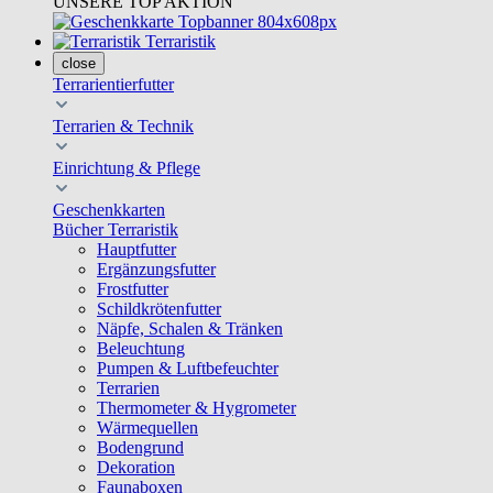
UNSERE TOP AKTION
Terraristik
close
Terrarientierfutter
Terrarien & Technik
Einrichtung & Pflege
Geschenkkarten
Bücher Terraristik
Hauptfutter
Ergänzungsfutter
Frostfutter
Schildkrötenfutter
Näpfe, Schalen & Tränken
Beleuchtung
Pumpen & Luftbefeuchter
Terrarien
Thermometer & Hygrometer
Wärmequellen
Bodengrund
Dekoration
Faunaboxen