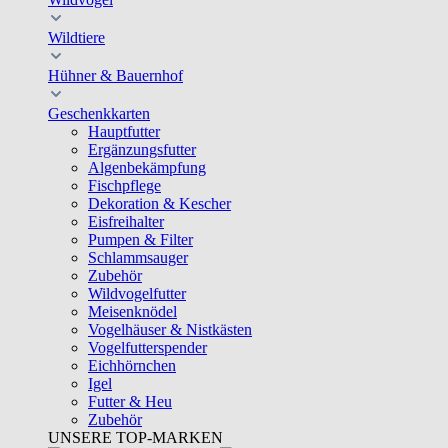
Wildtiere
Hühner & Bauernhof
Geschenkkarten
Hauptfutter
Ergänzungsfutter
Algenbekämpfung
Fischpflege
Dekoration & Kescher
Eisfreihalter
Pumpen & Filter
Schlammsauger
Zubehör
Wildvogelfutter
Meisenknödel
Vogelhäuser & Nistkästen
Vogelfutterspender
Eichhörnchen
Igel
Futter & Heu
Zubehör
UNSERE TOP-MARKEN