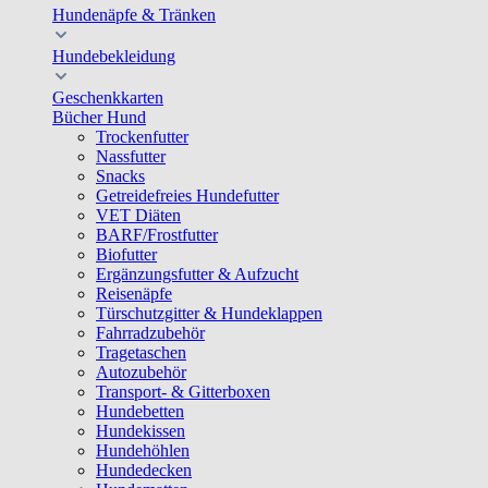
Hundenäpfe & Tränken
Hundebekleidung
Geschenkkarten
Bücher Hund
Trockenfutter
Nassfutter
Snacks
Getreidefreies Hundefutter
VET Diäten
BARF/Frostfutter
Biofutter
Ergänzungsfutter & Aufzucht
Reisenäpfe
Türschutzgitter & Hundeklappen
Fahrradzubehör
Tragetaschen
Autozubehör
Transport- & Gitterboxen
Hundebetten
Hundekissen
Hundehöhlen
Hundedecken