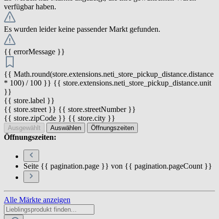
verfügbar haben.
Es wurden leider keine passender Markt gefunden.
{{ errorMessage }}
{{ Math.round(store.extensions.neti_store_pickup_distance.distance
* 100) / 100 }} {{ store.extensions.neti_store_pickup_distance.unit
}}
{{ store.label }}
{{ store.street }} {{ store.streetNumber }}
{{ store.zipCode }} {{ store.city }}
Ausgewählt
Auswählen
Öffnungszeiten
Öffnungszeiten:
Seite {{ pagination.page }} von {{ pagination.pageCount }}
Alle Märkte anzeigen