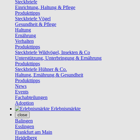
Steckbriefe
Einrichtung, Haltung & Pflege
Produkttipps
Steckbriefe Vögel
Gesundheit & Pflege
Haltung
Ernährung
Verhalten
Produkttipps
Steckbriefe Wildvögel, Insekten & Co
Unterstützung, Unterbringung & Ernährung
Produkttipps
Steckbriefe Hühner & Co.
Haltung, Ernährung & Gesundheit
Produkttipps
News
Events
Fachabteilungen
Adoption
Erlebnismärkte
close
Balingen
Esslingen
Frankfurt am Main
Heidelberg