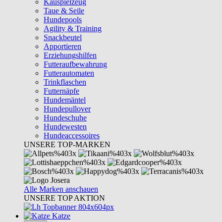
Kauspielzeug
Taue & Seile
Hundepools
Agility & Training
Snackbeutel
Apportieren
Erziehungshilfen
Futteraufbewahrung
Futterautomaten
Trinkflaschen
Futternäpfe
Hundemäntel
Hundepullover
Hundeschuhe
Hundewesten
Hundeaccessoires
UNSERE TOP-MARKEN
Alle Marken anschauen
UNSERE TOP AKTION
Katze