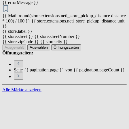
{{ errorMessage }}
{{ Math.round(store.extensions.neti_store_pickup_distance.distance
* 100) / 100 }} {{ store.extensions.neti_store_pickup_distance.unit
}}
{{ store.label }}
{{ store.street }} {{ store.streetNumber }}
{{ store.zipCode }} {{ store.city }}
Ausgewählt
Auswählen
Öffnungszeiten
Öffnungszeiten:
Seite {{ pagination.page }} von {{ pagination.pageCount }}
Alle Märkte anzeigen