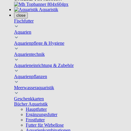
Aquaristik
close
Fischfutter
Aquarien
Aquarienpflege & Hygiene
Aquarientechnik
Aquarieneinrichtung & Zubehör
Aquarienpflanzen
Meerwasseraquaristik
Geschenkkarten
Bücher Aquaristik
Hauptfutter
Ergänzungsfutter
Frostfutter
Futter für Wirbellose
Aquarienkombinationen