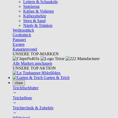
Leitern & Schaukeln
Spielzeug
Käfige & Volieren
Käfigzubehör
Streu & Sand
Näpfe & Tränken
Wellensittich
Großsittich
Papagei
Exoten
Kanarienvogel
UNSERE TOP-MARKEN
Alle Marken anschauen
UNSERE TOP AKTION
Garten & Teich
close
Teichfischfutter
Teichpflege
Teichtechnik & Zubehör
Wildvögel