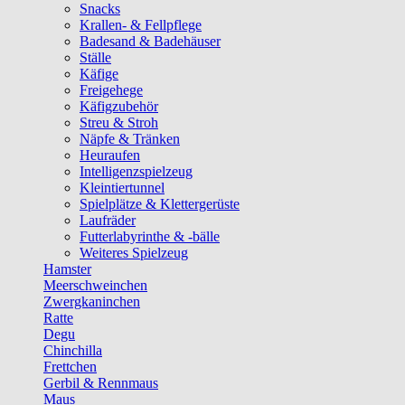
Snacks
Krallen- & Fellpflege
Badesand & Badehäuser
Ställe
Käfige
Freigehege
Käfigzubehör
Streu & Stroh
Näpfe & Tränken
Heuraufen
Intelligenzspielzeug
Kleintiertunnel
Spielplätze & Klettergerüste
Laufräder
Futterlabyrinthe & -bälle
Weiteres Spielzeug
Hamster
Meerschweinchen
Zwergkaninchen
Ratte
Degu
Chinchilla
Frettchen
Gerbil & Rennmaus
Maus