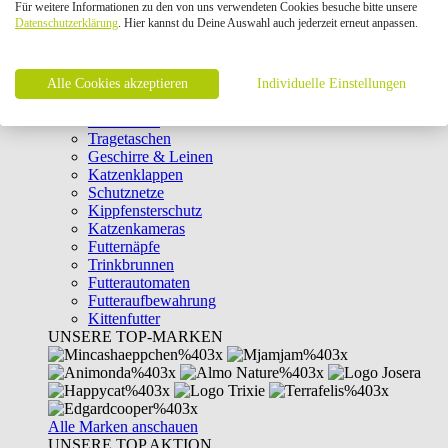
Für weitere Informationen zu den von uns verwendeten Cookies besuche bitte unsere
Intelligenzspielzeug
Datenschutzerklärung
. Hier kannst du Deine Auswahl auch jederzeit erneut anpassen.
Laserpointer & Elektrospielzeug
Katzentunnel
Clicker & Target Sticks für Katzen
Alle Cookies akzeptieren
Weiteres Katzenspielzeug
Individuelle Einstellungen
Transportboxen
Halsbänder
Tragetaschen
Geschirre & Leinen
Katzenklappen
Schutznetze
Kippfensterschutz
Katzenkameras
Futternäpfe
Trinkbrunnen
Futterautomaten
Futteraufbewahrung
Kittenfutter
UNSERE TOP-MARKEN
Alle Marken anschauen
UNSERE TOP AKTION