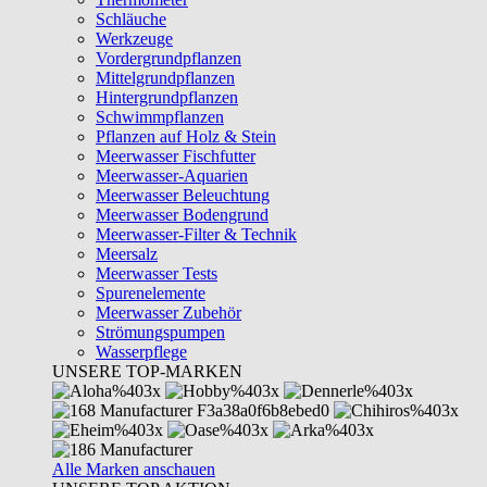
Schläuche
Werkzeuge
Vordergrundpflanzen
Mittelgrundpflanzen
Hintergrundpflanzen
Schwimmpflanzen
Pflanzen auf Holz & Stein
Meerwasser Fischfutter
Meerwasser-Aquarien
Meerwasser Beleuchtung
Meerwasser Bodengrund
Meerwasser-Filter & Technik
Meersalz
Meerwasser Tests
Spurenelemente
Meerwasser Zubehör
Strömungspumpen
Wasserpflege
UNSERE TOP-MARKEN
Alle Marken anschauen