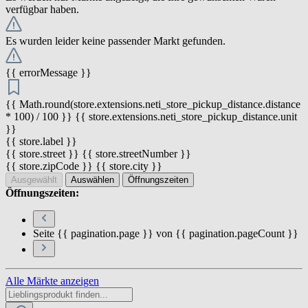
verfügbar haben.
Es wurden leider keine passender Markt gefunden.
{{ errorMessage }}
{{ Math.round(store.extensions.neti_store_pickup_distance.distance
* 100) / 100 }} {{ store.extensions.neti_store_pickup_distance.unit
}}
{{ store.label }}
{{ store.street }} {{ store.streetNumber }}
{{ store.zipCode }} {{ store.city }}
Ausgewählt
Auswählen
Öffnungszeiten
Öffnungszeiten:
Seite {{ pagination.page }} von {{ pagination.pageCount }}
Alle Märkte anzeigen