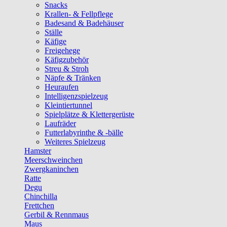
Snacks
Krallen- & Fellpflege
Badesand & Badehäuser
Ställe
Käfige
Freigehege
Käfigzubehör
Streu & Stroh
Näpfe & Tränken
Heuraufen
Intelligenzspielzeug
Kleintiertunnel
Spielplätze & Klettergerüste
Laufräder
Futterlabyrinthe & -bälle
Weiteres Spielzeug
Hamster
Meerschweinchen
Zwergkaninchen
Ratte
Degu
Chinchilla
Frettchen
Gerbil & Rennmaus
Maus