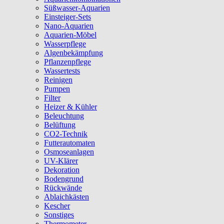
Süßwasser-Aquarien
Einsteiger-Sets
Nano-Aquarien
Aquarien-Möbel
Wasserpflege
Algenbekämpfung
Pflanzenpflege
Wassertests
Reinigen
Pumpen
Filter
Heizer & Kühler
Beleuchtung
Belüftung
CO2-Technik
Futterautomaten
Osmoseanlagen
UV-Klärer
Dekoration
Bodengrund
Rückwände
Ablaichkästen
Kescher
Sonstiges
Thermometer