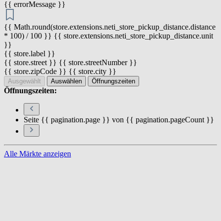
{{ errorMessage }}
{{ Math.round(store.extensions.neti_store_pickup_distance.distance
* 100) / 100 }} {{ store.extensions.neti_store_pickup_distance.unit
}}
{{ store.label }}
{{ store.street }} {{ store.streetNumber }}
{{ store.zipCode }} {{ store.city }}
Ausgewählt
Auswählen
Öffnungszeiten
Öffnungszeiten:
Seite {{ pagination.page }} von {{ pagination.pageCount }}
Alle Märkte anzeigen