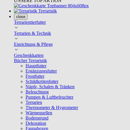
UNSERE TOP AKTION
Terraristik
close
Terrarientierfutter
Terrarien & Technik
Einrichtung & Pflege
Geschenkkarten
Bücher Terraristik
Hauptfutter
Ergänzungsfutter
Frostfutter
Schildkrötenfutter
Näpfe, Schalen & Tränken
Beleuchtung
Pumpen & Luftbefeuchter
Terrarien
Thermometer & Hygrometer
Wärmequellen
Bodengrund
Dekoration
Faunaboxen