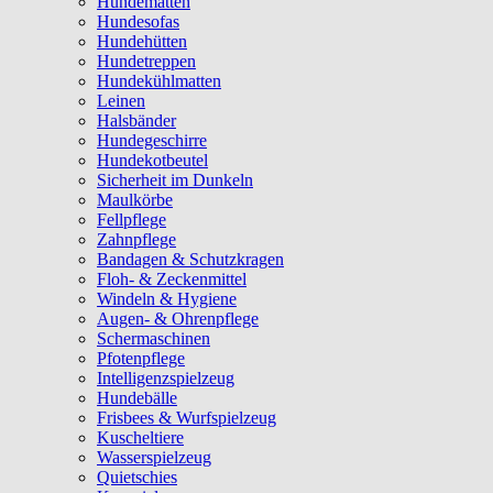
Hundematten
Hundesofas
Hundehütten
Hundetreppen
Hundekühlmatten
Leinen
Halsbänder
Hundegeschirre
Hundekotbeutel
Sicherheit im Dunkeln
Maulkörbe
Fellpflege
Zahnpflege
Bandagen & Schutzkragen
Floh- & Zeckenmittel
Windeln & Hygiene
Augen- & Ohrenpflege
Schermaschinen
Pfotenpflege
Intelligenzspielzeug
Hundebälle
Frisbees & Wurfspielzeug
Kuscheltiere
Wasserspielzeug
Quietschies