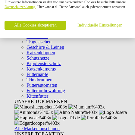
Für weitere Informationen zu den von uns verwendeten Cookies besuche bitte unsere
Intelligenzspielzeug
Datenschutzerklärung
. Hier kannst du Deine Auswahl auch jederzeit erneut anpassen.
Laserpointer & Elektrospielzeug
Katzentunnel
Clicker & Target Sticks für Katzen
Alle Cookies akzeptieren
Weiteres Katzenspielzeug
Individuelle Einstellungen
Transportboxen
Halsbänder
Tragetaschen
Geschirre & Leinen
Katzenklappen
Schutznetze
Kippfensterschutz
Katzenkameras
Futternäpfe
Trinkbrunnen
Futterautomaten
Futteraufbewahrung
Kittenfutter
UNSERE TOP-MARKEN
Alle Marken anschauen
UNSERE TOP AKTION