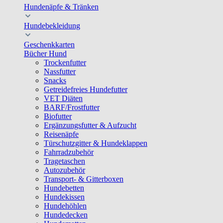
Hundenäpfe & Tränken
Hundebekleidung
Geschenkkarten
Bücher Hund
Trockenfutter
Nassfutter
Snacks
Getreidefreies Hundefutter
VET Diäten
BARF/Frostfutter
Biofutter
Ergänzungsfutter & Aufzucht
Reisenäpfe
Türschutzgitter & Hundeklappen
Fahrradzubehör
Tragetaschen
Autozubehör
Transport- & Gitterboxen
Hundebetten
Hundekissen
Hundehöhlen
Hundedecken