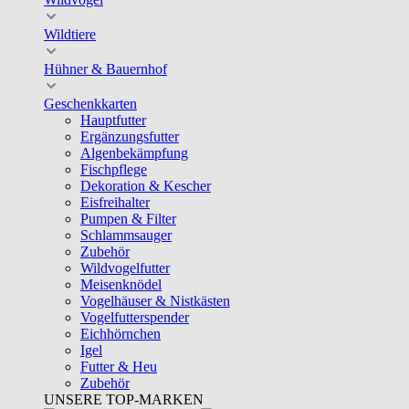
Wildtiere
Hühner & Bauernhof
Geschenkkarten
Hauptfutter
Ergänzungsfutter
Algenbekämpfung
Fischpflege
Dekoration & Kescher
Eisfreihalter
Pumpen & Filter
Schlammsauger
Zubehör
Wildvogelfutter
Meisenknödel
Vogelhäuser & Nistkästen
Vogelfutterspender
Eichhörnchen
Igel
Futter & Heu
Zubehör
UNSERE TOP-MARKEN