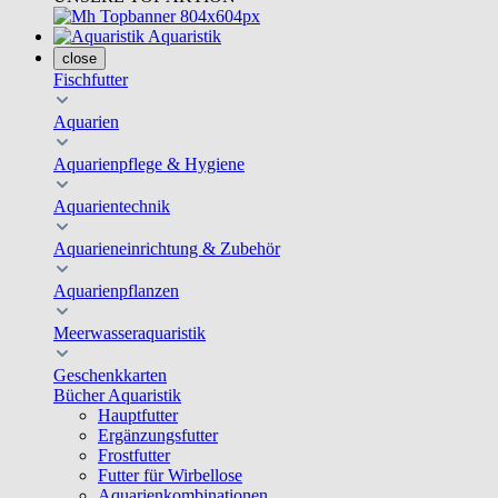
Aquaristik
close
Fischfutter
Aquarien
Aquarienpflege & Hygiene
Aquarientechnik
Aquarieneinrichtung & Zubehör
Aquarienpflanzen
Meerwasseraquaristik
Geschenkkarten
Bücher Aquaristik
Hauptfutter
Ergänzungsfutter
Frostfutter
Futter für Wirbellose
Aquarienkombinationen