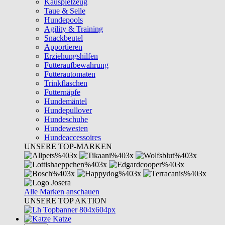
Kauspielzeug
Taue & Seile
Hundepools
Agility & Training
Snackbeutel
Apportieren
Erziehungshilfen
Futteraufbewahrung
Futterautomaten
Trinkflaschen
Futternäpfe
Hundemäntel
Hundepullover
Hundeschuhe
Hundewesten
Hundeaccessoires
UNSERE TOP-MARKEN
Alle Marken anschauen
UNSERE TOP AKTION
Katze