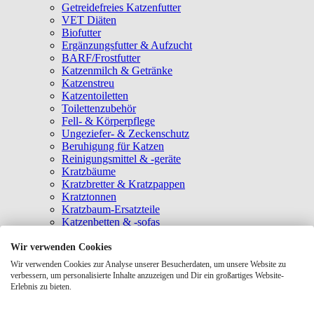
Getreidefreies Katzenfutter
VET Diäten
Biofutter
Ergänzungsfutter & Aufzucht
BARF/Frostfutter
Katzenmilch & Getränke
Katzenstreu
Katzentoiletten
Toilettenzubehör
Fell- & Körperpflege
Ungeziefer- & Zeckenschutz
Beruhigung für Katzen
Reinigungsmittel & -geräte
Kratzbäume
Kratzbretter & Kratzpappen
Kratztonnen
Kratzbaum-Ersatzteile
Katzenbetten & -sofas
Katzenhöhlen
Katzenhäuser
Wir verwenden Cookies
Hängematten & Fensterliegeplätze
Wir verwenden Cookies zur Analyse unserer Besucherdaten, um unsere Website zu
Katzendecken & -matten
verbessern, um personalisierte Inhalte anzuzeigen und Dir ein großartiges Website-
Baldrian- & Catnipspielzeug
Erlebnis zu bieten.
Spielmäuse & Bälle
Katzenangeln