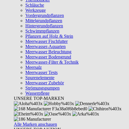
Schläuche
Werkzeuge
Vordergrundpflanzen
Mittelgrundpflanzen
Hintergrundpflanzen
Schwimmpflanzen
Pflanzen auf Holz & Stein
Meerwasser Fischfutter
Meerwasser-Aquarien
Meerwasser Beleuchtung
Meerwasser Bodengrund
Meerwasser-Filter & Technik
Meersalz
Meerwasser Tests
Spurenelemente
Meerwasser Zubehör
Strömungspumpen
Wasserpflege
UNSERE TOP-MARKEN
Alle Marken anschauen