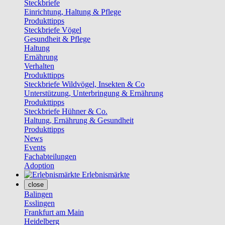
Steckbriefe
Einrichtung, Haltung & Pflege
Produkttipps
Steckbriefe Vögel
Gesundheit & Pflege
Haltung
Ernährung
Verhalten
Produkttipps
Steckbriefe Wildvögel, Insekten & Co
Unterstützung, Unterbringung & Ernährung
Produkttipps
Steckbriefe Hühner & Co.
Haltung, Ernährung & Gesundheit
Produkttipps
News
Events
Fachabteilungen
Adoption
Erlebnismärkte
close
Balingen
Esslingen
Frankfurt am Main
Heidelberg