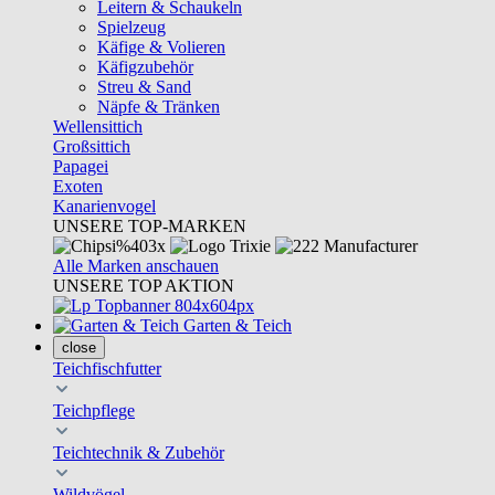
Leitern & Schaukeln
Spielzeug
Käfige & Volieren
Käfigzubehör
Streu & Sand
Näpfe & Tränken
Wellensittich
Großsittich
Papagei
Exoten
Kanarienvogel
UNSERE TOP-MARKEN
Alle Marken anschauen
UNSERE TOP AKTION
Garten & Teich
close
Teichfischfutter
Teichpflege
Teichtechnik & Zubehör
Wildvögel