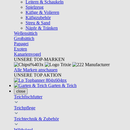
Leitern & Schaukeln
Spielzeug
Käfige & Volieren
Käfigzubehör
Streu & Sand
Näpfe & Tränken
Wellensittich
Großsittich
Papagei
Exoten
Kanarienvogel
UNSERE TOP-MARKEN
Alle Marken anschauen
UNSERE TOP AKTION
Garten & Teich
close
Teichfischfutter
Teichpflege
Teichtechnik & Zubehör
Wildvögel