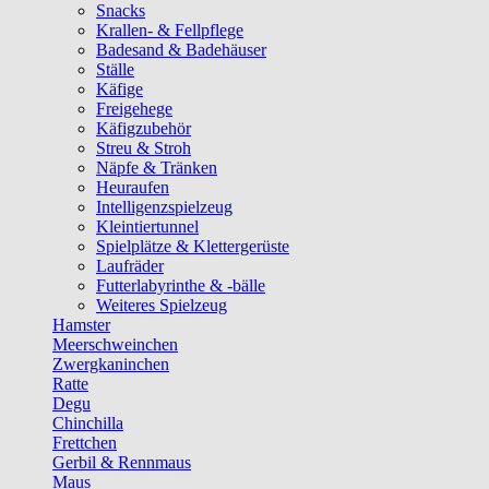
Snacks
Krallen- & Fellpflege
Badesand & Badehäuser
Ställe
Käfige
Freigehege
Käfigzubehör
Streu & Stroh
Näpfe & Tränken
Heuraufen
Intelligenzspielzeug
Kleintiertunnel
Spielplätze & Klettergerüste
Laufräder
Futterlabyrinthe & -bälle
Weiteres Spielzeug
Hamster
Meerschweinchen
Zwergkaninchen
Ratte
Degu
Chinchilla
Frettchen
Gerbil & Rennmaus
Maus