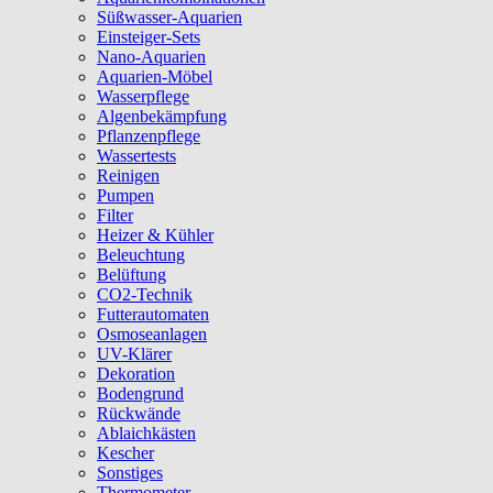
Süßwasser-Aquarien
Einsteiger-Sets
Nano-Aquarien
Aquarien-Möbel
Wasserpflege
Algenbekämpfung
Pflanzenpflege
Wassertests
Reinigen
Pumpen
Filter
Heizer & Kühler
Beleuchtung
Belüftung
CO2-Technik
Futterautomaten
Osmoseanlagen
UV-Klärer
Dekoration
Bodengrund
Rückwände
Ablaichkästen
Kescher
Sonstiges
Thermometer