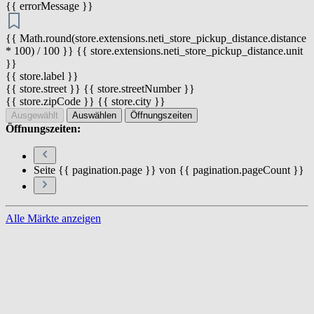
{{ errorMessage }}
{{ Math.round(store.extensions.neti_store_pickup_distance.distance
* 100) / 100 }} {{ store.extensions.neti_store_pickup_distance.unit
}}
{{ store.label }}
{{ store.street }} {{ store.streetNumber }}
{{ store.zipCode }} {{ store.city }}
Ausgewählt
Auswählen
Öffnungszeiten
Öffnungszeiten:
Seite {{ pagination.page }} von {{ pagination.pageCount }}
Alle Märkte anzeigen