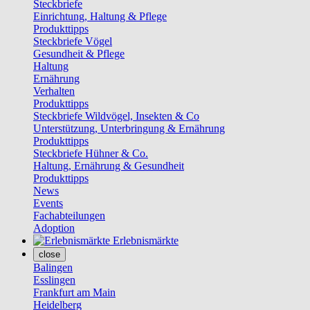
Steckbriefe
Einrichtung, Haltung & Pflege
Produkttipps
Steckbriefe Vögel
Gesundheit & Pflege
Haltung
Ernährung
Verhalten
Produkttipps
Steckbriefe Wildvögel, Insekten & Co
Unterstützung, Unterbringung & Ernährung
Produkttipps
Steckbriefe Hühner & Co.
Haltung, Ernährung & Gesundheit
Produkttipps
News
Events
Fachabteilungen
Adoption
Erlebnismärkte
close
Balingen
Esslingen
Frankfurt am Main
Heidelberg