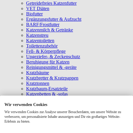
Getreidefreies Katzenfutter
VET Diäten
Biofutter
Ergänzungsfutter & Aufzucht
BARF/Frostfutter
Katzenmilch & Getränke
Katzenstreu
Katzentoiletten
Toilettenzubehör
Fell- & Körperpflege
Ungeziefer- & Zeckenschutz
Beruhigung für Katzen
Reinigungsmittel & -geräte
Kratzbäume
Kratzbretter & Kratzpappen
Kratztonnen
Kratzbaum-Ersatzteile
Katzenbetten & -sofas
Katzenhöhlen
Katzenhäuser
Wir verwenden Cookies
Hängematten & Fensterliegeplätze
Wir verwenden Cookies zur Analyse unserer Besucherdaten, um unsere Website zu
Katzendecken & -matten
verbessern, um personalisierte Inhalte anzuzeigen und Dir ein großartiges Website-
Baldrian- & Catnipspielzeug
Erlebnis zu bieten.
Spielmäuse & Bälle
Katzenangeln