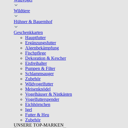
Wildtiere
Hühner & Bauernhof
Geschenkkarten
Hauptfutter
Ergänzungsfutter
Algenbekämpfung
Fischpflege
Dekoration & Kescher
Eisfreihalter
Pumpen & Filter
Schlammsauger
Zubehör
Wildvogelfutter
Meisenknödel
Vogelhäuser & Nistkästen
Vogelfutterspender
Eichhörnchen
Igel
Futter & Heu
Zubehör
UNSERE TOP-MARKEN