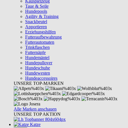
Kauspielzeug
Taue & Seile
Hundepools
Agility & Training
Snackbeutel
Apportieren
Erziehungshilfen
Futteraufbewahrung
Futterautomaten
Trinkflaschen
Futternäpfe
Hundemäntel
Hundepullover
Hundeschuhe
Hundewesten
Hundeaccessoires
UNSERE TOP-MARKEN
Alle Marken anschauen
UNSERE TOP AKTION
Katze