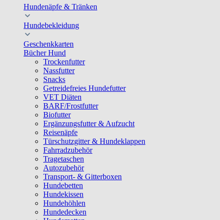
Hundenäpfe & Tränken
Hundebekleidung
Geschenkkarten
Bücher Hund
Trockenfutter
Nassfutter
Snacks
Getreidefreies Hundefutter
VET Diäten
BARF/Frostfutter
Biofutter
Ergänzungsfutter & Aufzucht
Reisenäpfe
Türschutzgitter & Hundeklappen
Fahrradzubehör
Tragetaschen
Autozubehör
Transport- & Gitterboxen
Hundebetten
Hundekissen
Hundehöhlen
Hundedecken