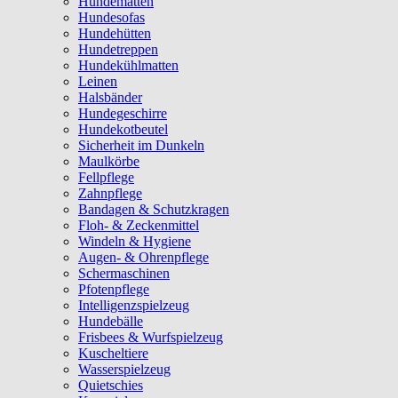
Hundematten
Hundesofas
Hundehütten
Hundetreppen
Hundekühlmatten
Leinen
Halsbänder
Hundegeschirre
Hundekotbeutel
Sicherheit im Dunkeln
Maulkörbe
Fellpflege
Zahnpflege
Bandagen & Schutzkragen
Floh- & Zeckenmittel
Windeln & Hygiene
Augen- & Ohrenpflege
Schermaschinen
Pfotenpflege
Intelligenzspielzeug
Hundebälle
Frisbees & Wurfspielzeug
Kuscheltiere
Wasserspielzeug
Quietschies