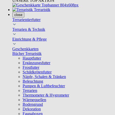
UNSERE TOP AKTION
Terraristik
close
Terrarientierfutter
Terrarien & Technik
Einrichtung & Pflege
Geschenkkarten
Bücher Terraristik
Hauptfutter
Ergänzungsfutter
Frostfutter
Schildkrötenfutter
Näpfe, Schalen & Tränken
Beleuchtung
Pumpen & Luftbefeuchter
Terrarien
Thermometer & Hygrometer
Wärmequellen
Bodengrund
Dekoration
Faunaboxen