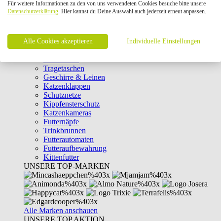
Für weitere Informationen zu den von uns verwendeten Cookies besuche bitte unsere
Intelligenzspielzeug
Datenschutzerklärung
. Hier kannst du Deine Auswahl auch jederzeit erneut anpassen.
Laserpointer & Elektrospielzeug
Katzentunnel
Clicker & Target Sticks für Katzen
Alle Cookies akzeptieren
Weiteres Katzenspielzeug
Individuelle Einstellungen
Transportboxen
Halsbänder
Tragetaschen
Geschirre & Leinen
Katzenklappen
Schutznetze
Kippfensterschutz
Katzenkameras
Futternäpfe
Trinkbrunnen
Futterautomaten
Futteraufbewahrung
Kittenfutter
UNSERE TOP-MARKEN
Alle Marken anschauen
UNSERE TOP AKTION