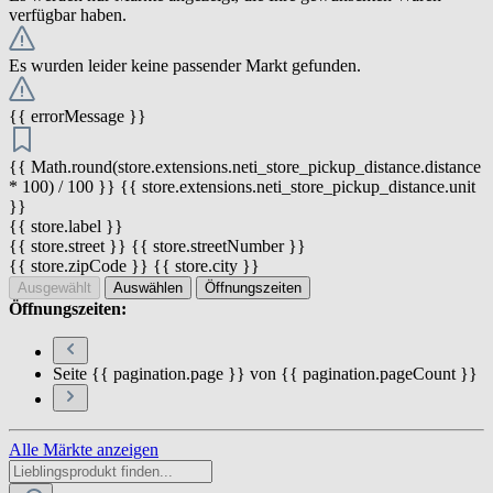
verfügbar haben.
Es wurden leider keine passender Markt gefunden.
{{ errorMessage }}
{{ Math.round(store.extensions.neti_store_pickup_distance.distance
* 100) / 100 }} {{ store.extensions.neti_store_pickup_distance.unit
}}
{{ store.label }}
{{ store.street }} {{ store.streetNumber }}
{{ store.zipCode }} {{ store.city }}
Ausgewählt
Auswählen
Öffnungszeiten
Öffnungszeiten:
Seite {{ pagination.page }} von {{ pagination.pageCount }}
Alle Märkte anzeigen