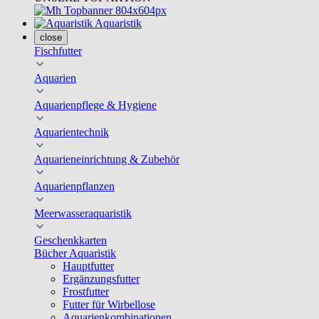
Aquaristik
close
Fischfutter
Aquarien
Aquarienpflege & Hygiene
Aquarientechnik
Aquarieneinrichtung & Zubehör
Aquarienpflanzen
Meerwasseraquaristik
Geschenkkarten
Bücher Aquaristik
Hauptfutter
Ergänzungsfutter
Frostfutter
Futter für Wirbellose
Aquarienkombinationen