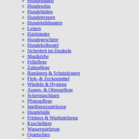
Hundematten
Hundesofas
Hundehütten
Hundetreppen
Hundekühlmatten
Leinen
Halsbänder
Hundegeschirre
Hundekotbeutel
Sicherheit im Dunkeln
Maulkörbe
Fellpflege
Zahnpflege
Bandagen & Schutzkragen
Floh- & Zeckenmittel
Windeln & Hygiene
Augen- & Ohrenpflege
Schermaschinen
Pfotenpflege
Intelligenzspielzeug
Hundebälle
Frisbees & Wurfspielzeug
Kuscheltiere
Wasserspielzeug
Quietschies