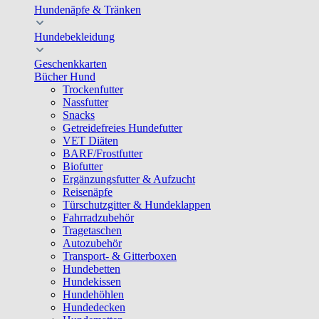
Hundenäpfe & Tränken
Hundebekleidung
Geschenkkarten
Bücher Hund
Trockenfutter
Nassfutter
Snacks
Getreidefreies Hundefutter
VET Diäten
BARF/Frostfutter
Biofutter
Ergänzungsfutter & Aufzucht
Reisenäpfe
Türschutzgitter & Hundeklappen
Fahrradzubehör
Tragetaschen
Autozubehör
Transport- & Gitterboxen
Hundebetten
Hundekissen
Hundehöhlen
Hundedecken