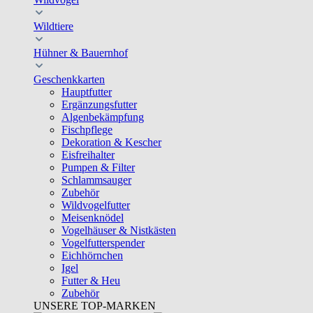
Wildtiere
Hühner & Bauernhof
Geschenkkarten
Hauptfutter
Ergänzungsfutter
Algenbekämpfung
Fischpflege
Dekoration & Kescher
Eisfreihalter
Pumpen & Filter
Schlammsauger
Zubehör
Wildvogelfutter
Meisenknödel
Vogelhäuser & Nistkästen
Vogelfutterspender
Eichhörnchen
Igel
Futter & Heu
Zubehör
UNSERE TOP-MARKEN