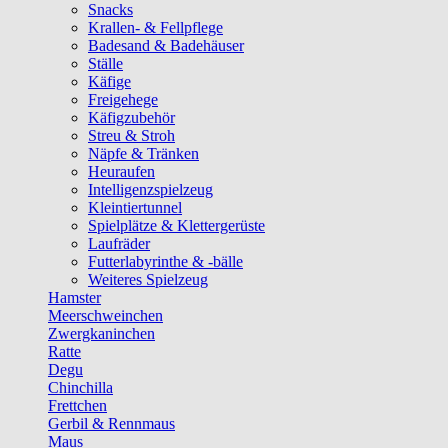
Snacks
Krallen- & Fellpflege
Badesand & Badehäuser
Ställe
Käfige
Freigehege
Käfigzubehör
Streu & Stroh
Näpfe & Tränken
Heuraufen
Intelligenzspielzeug
Kleintiertunnel
Spielplätze & Klettergerüste
Laufräder
Futterlabyrinthe & -bälle
Weiteres Spielzeug
Hamster
Meerschweinchen
Zwergkaninchen
Ratte
Degu
Chinchilla
Frettchen
Gerbil & Rennmaus
Maus