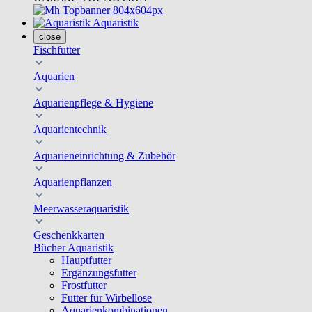
Aquaristik
close
Fischfutter
Aquarien
Aquarienpflege & Hygiene
Aquarientechnik
Aquarieneinrichtung & Zubehör
Aquarienpflanzen
Meerwasseraquaristik
Geschenkkarten
Bücher Aquaristik
Hauptfutter
Ergänzungsfutter
Frostfutter
Futter für Wirbellose
Aquarienkombinationen