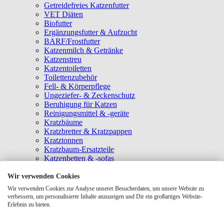
Getreidefreies Katzenfutter
VET Diäten
Biofutter
Ergänzungsfutter & Aufzucht
BARF/Frostfutter
Katzenmilch & Getränke
Katzenstreu
Katzentoiletten
Toilettenzubehör
Fell- & Körperpflege
Ungeziefer- & Zeckenschutz
Beruhigung für Katzen
Reinigungsmittel & -geräte
Kratzbäume
Kratzbretter & Kratzpappen
Kratztonnen
Kratzbaum-Ersatzteile
Katzenbetten & -sofas
Katzenhöhlen
Katzenhäuser
Wir verwenden Cookies
Hängematten & Fensterliegeplätze
Wir verwenden Cookies zur Analyse unserer Besucherdaten, um unsere Website zu
Katzendecken & -matten
verbessern, um personalisierte Inhalte anzuzeigen und Dir ein großartiges Website-
Baldrian- & Catnipspielzeug
Erlebnis zu bieten.
Spielmäuse & Bälle
Katzenangeln