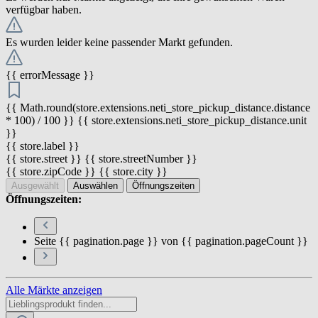
verfügbar haben.
Es wurden leider keine passender Markt gefunden.
{{ errorMessage }}
{{ Math.round(store.extensions.neti_store_pickup_distance.distance
* 100) / 100 }} {{ store.extensions.neti_store_pickup_distance.unit
}}
{{ store.label }}
{{ store.street }} {{ store.streetNumber }}
{{ store.zipCode }} {{ store.city }}
Ausgewählt
Auswählen
Öffnungszeiten
Öffnungszeiten:
Seite {{ pagination.page }} von {{ pagination.pageCount }}
Alle Märkte anzeigen