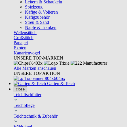
Leitern & Schaukeln
Spielzeug
Käfige & Volieren
Käfigzubehör
Streu & Sand
Näpfe & Tränken
Wellensittich
Großsittich
Papagei
Exoten
Kanarienvogel
UNSERE TOP-MARKEN
Alle Marken anschauen
UNSERE TOP AKTION
Garten & Teich
close
Teichfischfutter
Teichpflege
Teichtechnik & Zubehör
Wildvögel