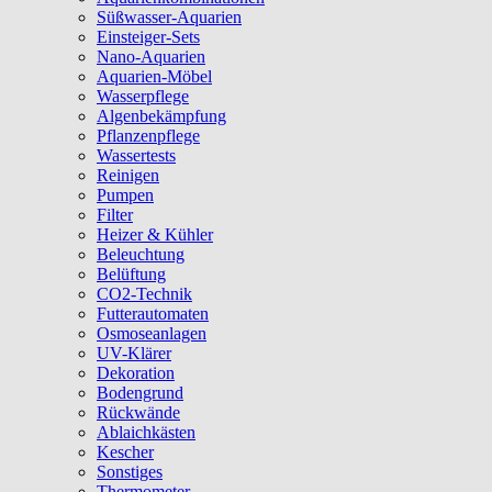
Süßwasser-Aquarien
Einsteiger-Sets
Nano-Aquarien
Aquarien-Möbel
Wasserpflege
Algenbekämpfung
Pflanzenpflege
Wassertests
Reinigen
Pumpen
Filter
Heizer & Kühler
Beleuchtung
Belüftung
CO2-Technik
Futterautomaten
Osmoseanlagen
UV-Klärer
Dekoration
Bodengrund
Rückwände
Ablaichkästen
Kescher
Sonstiges
Thermometer