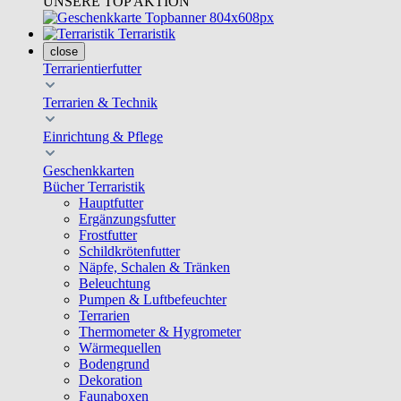
UNSERE TOP AKTION
Terraristik
close
Terrarientierfutter
Terrarien & Technik
Einrichtung & Pflege
Geschenkkarten
Bücher Terraristik
Hauptfutter
Ergänzungsfutter
Frostfutter
Schildkrötenfutter
Näpfe, Schalen & Tränken
Beleuchtung
Pumpen & Luftbefeuchter
Terrarien
Thermometer & Hygrometer
Wärmequellen
Bodengrund
Dekoration
Faunaboxen