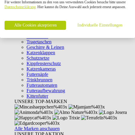
Für weitere Informationen zu den von uns verwendeten Cookies besuche bitte unsere
Intelligenzspielzeug
Datenschutzerklärung
. Hier kannst du Deine Auswahl auch jederzeit erneut anpassen.
Laserpointer & Elektrospielzeug
Katzentunnel
Clicker & Target Sticks für Katzen
Alle Cookies akzeptieren
Weiteres Katzenspielzeug
Individuelle Einstellungen
Transportboxen
Halsbänder
Tragetaschen
Geschirre & Leinen
Katzenklappen
Schutznetze
Kippfensterschutz
Katzenkameras
Futternäpfe
Trinkbrunnen
Futterautomaten
Futteraufbewahrung
Kittenfutter
UNSERE TOP-MARKEN
Alle Marken anschauen
UNSERE TOP AKTION