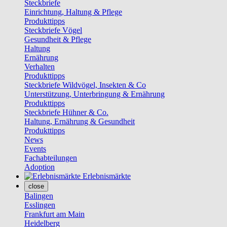
Steckbriefe
Einrichtung, Haltung & Pflege
Produkttipps
Steckbriefe Vögel
Gesundheit & Pflege
Haltung
Ernährung
Verhalten
Produkttipps
Steckbriefe Wildvögel, Insekten & Co
Unterstützung, Unterbringung & Ernährung
Produkttipps
Steckbriefe Hühner & Co.
Haltung, Ernährung & Gesundheit
Produkttipps
News
Events
Fachabteilungen
Adoption
Erlebnismärkte
close
Balingen
Esslingen
Frankfurt am Main
Heidelberg