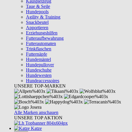
Kauspielzeug
Taue & Seile
Hundepools
Agility & Training
Snackbeutel
Apportieren
Erziehungshilfen
Futteraufbewahrung
Futterautomaten
Trinkflaschen
Futternäpfe
Hundemäntel
Hundepullover
Hundeschuhe
Hundewesten
Hundeaccessoires
UNSERE TOP-MARKEN
Alle Marken anschauen
UNSERE TOP AKTION
Katze