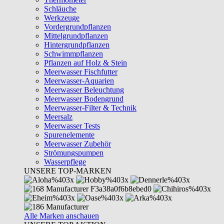
Schläuche
Werkzeuge
Vordergrundpflanzen
Mittelgrundpflanzen
Hintergrundpflanzen
Schwimmpflanzen
Pflanzen auf Holz & Stein
Meerwasser Fischfutter
Meerwasser-Aquarien
Meerwasser Beleuchtung
Meerwasser Bodengrund
Meerwasser-Filter & Technik
Meersalz
Meerwasser Tests
Spurenelemente
Meerwasser Zubehör
Strömungspumpen
Wasserpflege
UNSERE TOP-MARKEN
Alle Marken anschauen