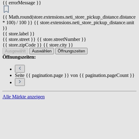
{{ errorMessage }}
{{ Math.round(store.extensions.neti_store_pickup_distance.distance
* 100) / 100 }} {{ store.extensions.neti_store_pickup_distance.unit
}}
{{ store.label }}
{{ store.street }} {{ store.streetNumber }}
{{ store.zipCode }} {{ store.city }}
Ausgewählt
Auswählen
Öffnungszeiten
Öffnungszeiten:
Seite {{ pagination.page }} von {{ pagination.pageCount }}
Alle Märkte anzeigen