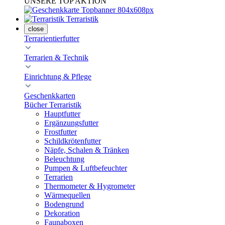
UNSERE TOP AKTION
Terraristik
close
Terrarientierfutter
Terrarien & Technik
Einrichtung & Pflege
Geschenkkarten
Bücher Terraristik
Hauptfutter
Ergänzungsfutter
Frostfutter
Schildkrötenfutter
Näpfe, Schalen & Tränken
Beleuchtung
Pumpen & Luftbefeuchter
Terrarien
Thermometer & Hygrometer
Wärmequellen
Bodengrund
Dekoration
Faunaboxen