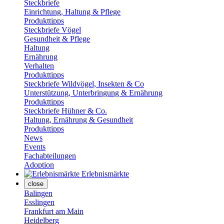
Steckbriefe
Einrichtung, Haltung & Pflege
Produkttipps
Steckbriefe Vögel
Gesundheit & Pflege
Haltung
Ernährung
Verhalten
Produkttipps
Steckbriefe Wildvögel, Insekten & Co
Unterstützung, Unterbringung & Ernährung
Produkttipps
Steckbriefe Hühner & Co.
Haltung, Ernährung & Gesundheit
Produkttipps
News
Events
Fachabteilungen
Adoption
Erlebnismärkte
close
Balingen
Esslingen
Frankfurt am Main
Heidelberg