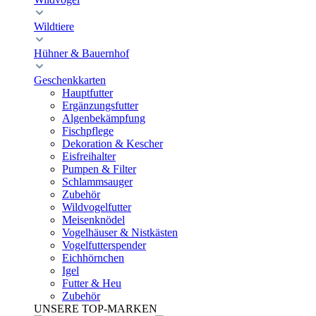
Wildtiere
Hühner & Bauernhof
Geschenkkarten
Hauptfutter
Ergänzungsfutter
Algenbekämpfung
Fischpflege
Dekoration & Kescher
Eisfreihalter
Pumpen & Filter
Schlammsauger
Zubehör
Wildvogelfutter
Meisenknödel
Vogelhäuser & Nistkästen
Vogelfutterspender
Eichhörnchen
Igel
Futter & Heu
Zubehör
UNSERE TOP-MARKEN