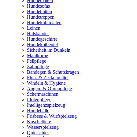
Hundematten
Hundesofas
Hundehütten
Hundetreppen
Hundekühlmatten
Leinen
Halsbänder
Hundegeschirre
Hundekotbeutel
Sicherheit im Dunkeln
Maulkörbe
Fellpflege
Zahnpflege
Bandagen & Schutzkragen
Floh- & Zeckenmittel
Windeln & Hygiene
Augen- & Ohrenpflege
Schermaschinen
Pfotenpflege
Intelligenzspielzeug
Hundebälle
Frisbees & Wurfspielzeug
Kuscheltiere
Wasserspielzeug
Quietschies