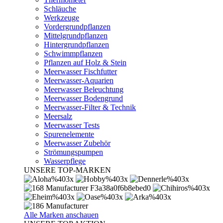
Schläuche
Werkzeuge
Vordergrundpflanzen
Mittelgrundpflanzen
Hintergrundpflanzen
Schwimmpflanzen
Pflanzen auf Holz & Stein
Meerwasser Fischfutter
Meerwasser-Aquarien
Meerwasser Beleuchtung
Meerwasser Bodengrund
Meerwasser-Filter & Technik
Meersalz
Meerwasser Tests
Spurenelemente
Meerwasser Zubehör
Strömungspumpen
Wasserpflege
UNSERE TOP-MARKEN
Alle Marken anschauen