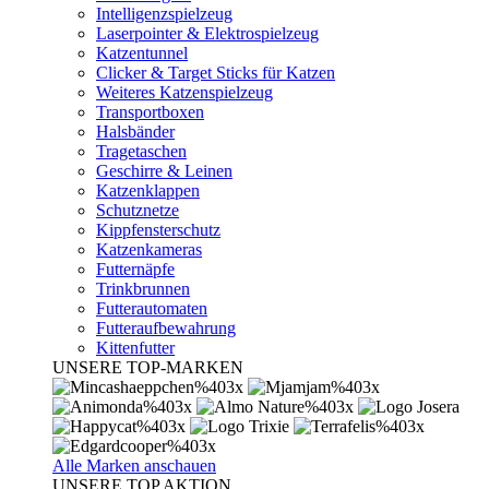
Intelligenzspielzeug
Laserpointer & Elektrospielzeug
Katzentunnel
Clicker & Target Sticks für Katzen
Weiteres Katzenspielzeug
Transportboxen
Halsbänder
Tragetaschen
Geschirre & Leinen
Katzenklappen
Schutznetze
Kippfensterschutz
Katzenkameras
Futternäpfe
Trinkbrunnen
Futterautomaten
Futteraufbewahrung
Kittenfutter
UNSERE TOP-MARKEN
Alle Marken anschauen
UNSERE TOP AKTION