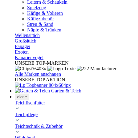
Leitern & Schaukeln
Spielzeug
Käfige & Volieren
Käfigzubehör
Streu & Sand
Näpfe & Tränken
Wellensittich
Großsittich
Papagei
Exoten
Kanarienvogel
UNSERE TOP-MARKEN
Alle Marken anschauen
UNSERE TOP AKTION
Garten & Teich
close
Teichfischfutter
Teichpflege
Teichtechnik & Zubehör
Wildvögel