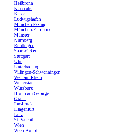
Heilbronn
Karlsruhe
Kassel
Ludwigshafen
München Pasing
München-Europark
Münster
Nürnberg
Reutlingen
Saarbrücken
Stuttgart
Ulm
Unterhaching
Villingen-Schwenningen
Weil am Rhein
Weiterstadt
Würzburg
Brunn am Gebirge
Gralla
Innsbruck
Klagenfurt
Linz
St. Valentin
Wien
Wien-Auhof