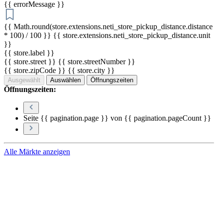
{{ errorMessage }}
{{ Math.round(store.extensions.neti_store_pickup_distance.distance
* 100) / 100 }} {{ store.extensions.neti_store_pickup_distance.unit
}}
{{ store.label }}
{{ store.street }} {{ store.streetNumber }}
{{ store.zipCode }} {{ store.city }}
Ausgewählt
Auswählen
Öffnungszeiten
Öffnungszeiten:
Seite {{ pagination.page }} von {{ pagination.pageCount }}
Alle Märkte anzeigen