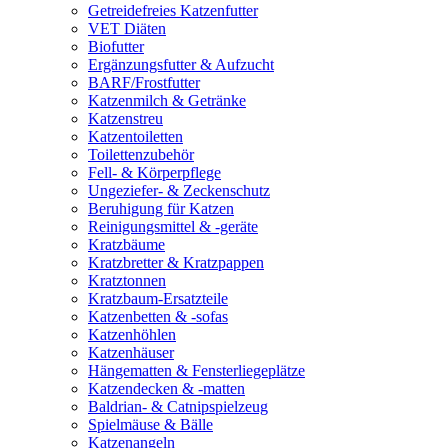
Getreidefreies Katzenfutter
VET Diäten
Biofutter
Ergänzungsfutter & Aufzucht
BARF/Frostfutter
Katzenmilch & Getränke
Katzenstreu
Katzentoiletten
Toilettenzubehör
Fell- & Körperpflege
Ungeziefer- & Zeckenschutz
Beruhigung für Katzen
Reinigungsmittel & -geräte
Kratzbäume
Kratzbretter & Kratzpappen
Kratztonnen
Kratzbaum-Ersatzteile
Katzenbetten & -sofas
Katzenhöhlen
Katzenhäuser
Hängematten & Fensterliegeplätze
Katzendecken & -matten
Baldrian- & Catnipspielzeug
Spielmäuse & Bälle
Katzenangeln