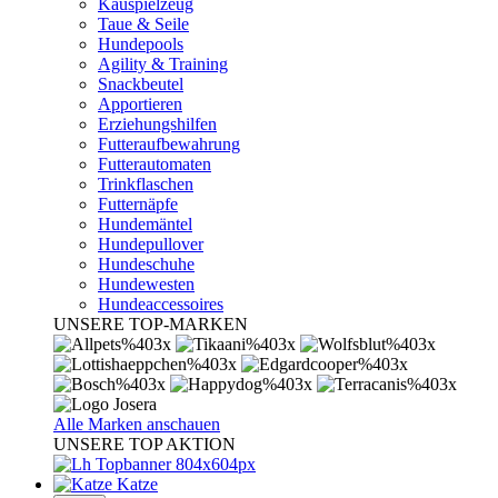
Kauspielzeug
Taue & Seile
Hundepools
Agility & Training
Snackbeutel
Apportieren
Erziehungshilfen
Futteraufbewahrung
Futterautomaten
Trinkflaschen
Futternäpfe
Hundemäntel
Hundepullover
Hundeschuhe
Hundewesten
Hundeaccessoires
UNSERE TOP-MARKEN
Alle Marken anschauen
UNSERE TOP AKTION
Katze