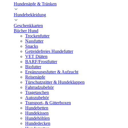
Hundenäpfe & Tränken
Hundebekleidung
Geschenkkarten
Bücher Hund
Trockenfutter
Nassfutter
Snacks
Getreidefreies Hundefutter
VET Diäten
BARF/Frostfutter
Biofutter
Ergänzungsfutter & Aufzucht
Reisenäpfe
Türschutzgitter & Hundeklappen
Fahrradzubehör
Tragetaschen
Autozubehör
Transport- & Gitterboxen
Hundebetten
Hundekissen
Hundehöhlen
Hundedecken