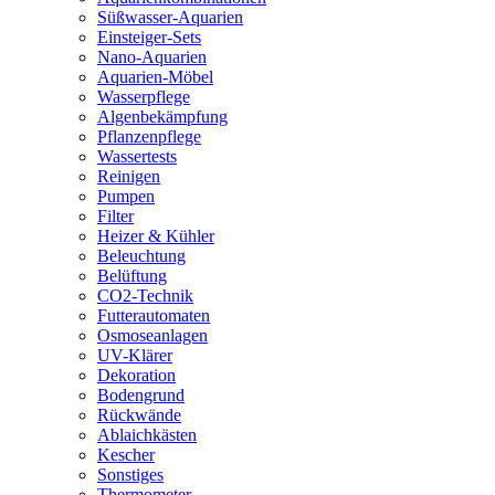
Süßwasser-Aquarien
Einsteiger-Sets
Nano-Aquarien
Aquarien-Möbel
Wasserpflege
Algenbekämpfung
Pflanzenpflege
Wassertests
Reinigen
Pumpen
Filter
Heizer & Kühler
Beleuchtung
Belüftung
CO2-Technik
Futterautomaten
Osmoseanlagen
UV-Klärer
Dekoration
Bodengrund
Rückwände
Ablaichkästen
Kescher
Sonstiges
Thermometer