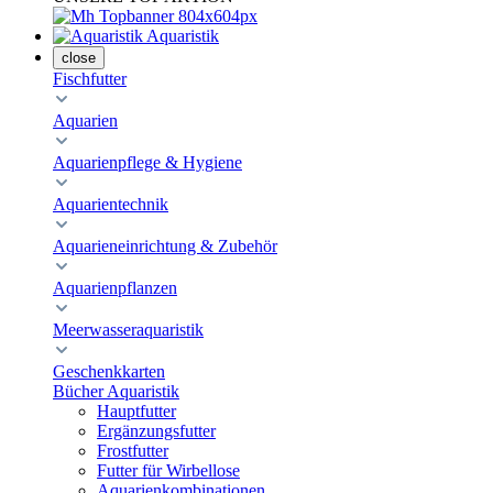
Aquaristik
close
Fischfutter
Aquarien
Aquarienpflege & Hygiene
Aquarientechnik
Aquarieneinrichtung & Zubehör
Aquarienpflanzen
Meerwasseraquaristik
Geschenkkarten
Bücher Aquaristik
Hauptfutter
Ergänzungsfutter
Frostfutter
Futter für Wirbellose
Aquarienkombinationen