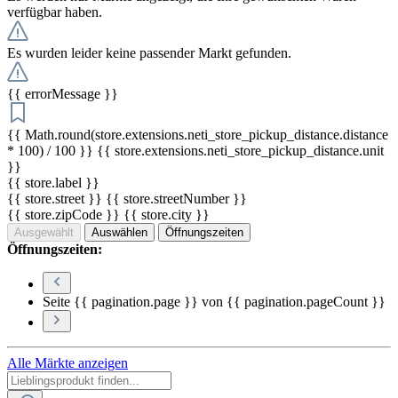
verfügbar haben.
Es wurden leider keine passender Markt gefunden.
{{ errorMessage }}
{{ Math.round(store.extensions.neti_store_pickup_distance.distance
* 100) / 100 }} {{ store.extensions.neti_store_pickup_distance.unit
}}
{{ store.label }}
{{ store.street }} {{ store.streetNumber }}
{{ store.zipCode }} {{ store.city }}
Ausgewählt
Auswählen
Öffnungszeiten
Öffnungszeiten:
Seite {{ pagination.page }} von {{ pagination.pageCount }}
Alle Märkte anzeigen