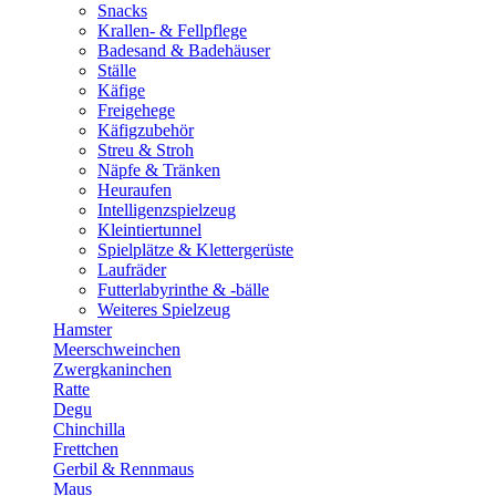
Snacks
Krallen- & Fellpflege
Badesand & Badehäuser
Ställe
Käfige
Freigehege
Käfigzubehör
Streu & Stroh
Näpfe & Tränken
Heuraufen
Intelligenzspielzeug
Kleintiertunnel
Spielplätze & Klettergerüste
Laufräder
Futterlabyrinthe & -bälle
Weiteres Spielzeug
Hamster
Meerschweinchen
Zwergkaninchen
Ratte
Degu
Chinchilla
Frettchen
Gerbil & Rennmaus
Maus