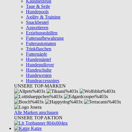
Kauspielzeug
Taue & Seile
Hundepools
Agility & Training
Snackbeutel
Apportieren
Erziehungshilfen
Futteraufbewahrung
Futterautomaten
Trinkflaschen
Futternäpfe
Hundemäntel
Hundepullover
Hundeschuhe
Hundewesten
Hundeaccessoires
UNSERE TOP-MARKEN
Alle Marken anschauen
UNSERE TOP AKTION
Katze