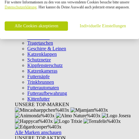
Für weitere Informationen zu den von uns verwendeten Cookies besuche bitte unsere
Intelligenzspielzeug
Datenschutzerklärung
. Hier kannst du Deine Auswahl auch jederzeit erneut anpassen.
Laserpointer & Elektrospielzeug
Katzentunnel
Clicker & Target Sticks für Katzen
Alle Cookies akzeptieren
Weiteres Katzenspielzeug
Individuelle Einstellungen
Transportboxen
Halsbänder
Tragetaschen
Geschirre & Leinen
Katzenklappen
Schutznetze
Kippfensterschutz
Katzenkameras
Futternäpfe
Trinkbrunnen
Futterautomaten
Futteraufbewahrung
Kittenfutter
UNSERE TOP-MARKEN
Alle Marken anschauen
UNSERE TOP AKTION