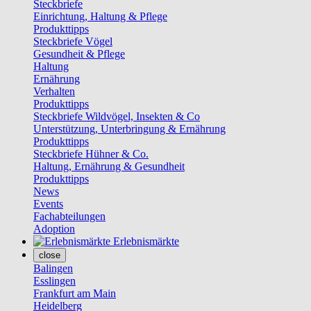
Steckbriefe
Einrichtung, Haltung & Pflege
Produkttipps
Steckbriefe Vögel
Gesundheit & Pflege
Haltung
Ernährung
Verhalten
Produkttipps
Steckbriefe Wildvögel, Insekten & Co
Unterstützung, Unterbringung & Ernährung
Produkttipps
Steckbriefe Hühner & Co.
Haltung, Ernährung & Gesundheit
Produkttipps
News
Events
Fachabteilungen
Adoption
Erlebnismärkte
close
Balingen
Esslingen
Frankfurt am Main
Heidelberg