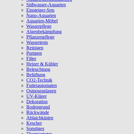
Süßwasser-Aquarien
Einsteiger-Sets
Nano-Aquarien
Aquarien-Möbel
Wasserpflege
Algenbekämpfung
Pflanzenpflege
Wassertests
Reinigen
Pumpen
Filter
Heizer & Kühler
Beleuchtung
Belüftung
CO2-Technik
Futterautomaten
Osmoseanlagen
UV-Klärer
Dekoration
Bodengrund
Rückwände
Ablaichkästen
Kescher
Sonstiges
Thermometer