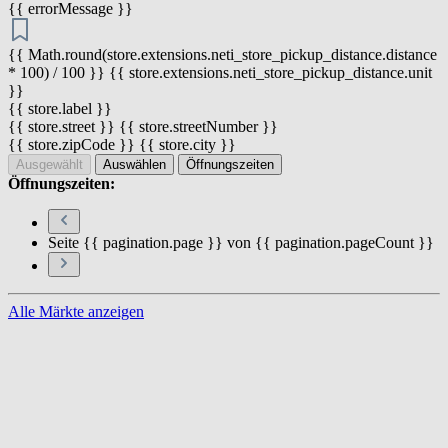
{{ errorMessage }}
{{ Math.round(store.extensions.neti_store_pickup_distance.distance
* 100) / 100 }} {{ store.extensions.neti_store_pickup_distance.unit
}}
{{ store.label }}
{{ store.street }} {{ store.streetNumber }}
{{ store.zipCode }} {{ store.city }}
Ausgewählt
Auswählen
Öffnungszeiten
Öffnungszeiten:
Seite {{ pagination.page }} von {{ pagination.pageCount }}
Alle Märkte anzeigen