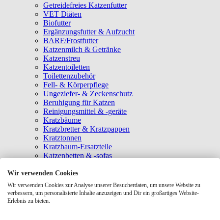
Getreidefreies Katzenfutter
VET Diäten
Biofutter
Ergänzungsfutter & Aufzucht
BARF/Frostfutter
Katzenmilch & Getränke
Katzenstreu
Katzentoiletten
Toilettenzubehör
Fell- & Körperpflege
Ungeziefer- & Zeckenschutz
Beruhigung für Katzen
Reinigungsmittel & -geräte
Kratzbäume
Kratzbretter & Kratzpappen
Kratztonnen
Kratzbaum-Ersatzteile
Katzenbetten & -sofas
Katzenhöhlen
Katzenhäuser
Wir verwenden Cookies
Hängematten & Fensterliegeplätze
Wir verwenden Cookies zur Analyse unserer Besucherdaten, um unsere Website zu
Katzendecken & -matten
verbessern, um personalisierte Inhalte anzuzeigen und Dir ein großartiges Website-
Baldrian- & Catnipspielzeug
Erlebnis zu bieten.
Spielmäuse & Bälle
Katzenangeln