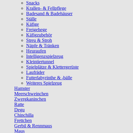
Snacks
Krallen- & Fellpflege
Badesand & Badehäuser
Ställe
Käfige
Freigehege
Käfigzubehör
Streu & Stroh
Näpfe & Tränken
Heuraufen
Intelligenzspielzeug
Kleintiertunnel
Spielplätze & Klettergerüste
Laufräder
Futterlabyrinthe & -bälle
Weiteres Spielzeug
Hamster
Meerschweinchen
Zwergkaninchen
Ratte
Degu
Chinchilla
Frettchen
Gerbil & Rennmaus
Maus