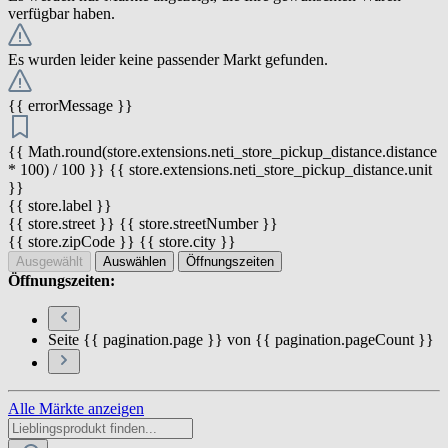
verfügbar haben.
Es wurden leider keine passender Markt gefunden.
{{ errorMessage }}
{{ Math.round(store.extensions.neti_store_pickup_distance.distance
* 100) / 100 }} {{ store.extensions.neti_store_pickup_distance.unit
}}
{{ store.label }}
{{ store.street }} {{ store.streetNumber }}
{{ store.zipCode }} {{ store.city }}
Ausgewählt
Auswählen
Öffnungszeiten
Öffnungszeiten:
Seite {{ pagination.page }} von {{ pagination.pageCount }}
Alle Märkte anzeigen