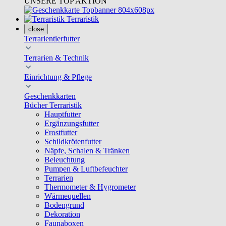
UNSERE TOP AKTION
Terraristik
close
Terrarientierfutter
Terrarien & Technik
Einrichtung & Pflege
Geschenkkarten
Bücher Terraristik
Hauptfutter
Ergänzungsfutter
Frostfutter
Schildkrötenfutter
Näpfe, Schalen & Tränken
Beleuchtung
Pumpen & Luftbefeuchter
Terrarien
Thermometer & Hygrometer
Wärmequellen
Bodengrund
Dekoration
Faunaboxen