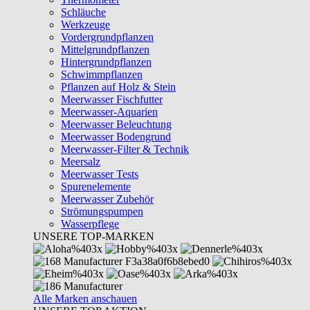
Schläuche
Werkzeuge
Vordergrundpflanzen
Mittelgrundpflanzen
Hintergrundpflanzen
Schwimmpflanzen
Pflanzen auf Holz & Stein
Meerwasser Fischfutter
Meerwasser-Aquarien
Meerwasser Beleuchtung
Meerwasser Bodengrund
Meerwasser-Filter & Technik
Meersalz
Meerwasser Tests
Spurenelemente
Meerwasser Zubehör
Strömungspumpen
Wasserpflege
UNSERE TOP-MARKEN
Alle Marken anschauen