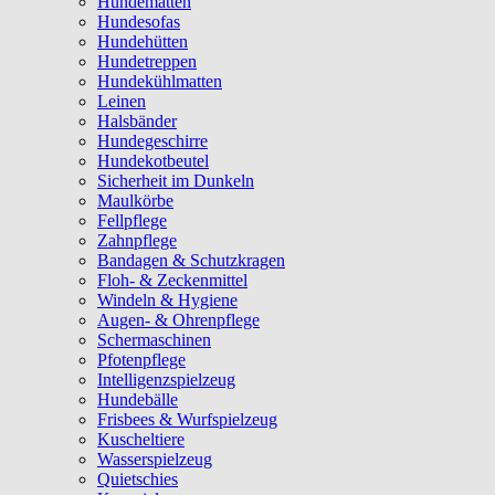
Hundematten
Hundesofas
Hundehütten
Hundetreppen
Hundekühlmatten
Leinen
Halsbänder
Hundegeschirre
Hundekotbeutel
Sicherheit im Dunkeln
Maulkörbe
Fellpflege
Zahnpflege
Bandagen & Schutzkragen
Floh- & Zeckenmittel
Windeln & Hygiene
Augen- & Ohrenpflege
Schermaschinen
Pfotenpflege
Intelligenzspielzeug
Hundebälle
Frisbees & Wurfspielzeug
Kuscheltiere
Wasserspielzeug
Quietschies