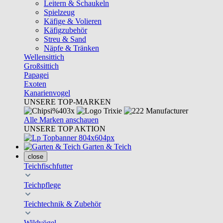
Leitern & Schaukeln
Spielzeug
Käfige & Volieren
Käfigzubehör
Streu & Sand
Näpfe & Tränken
Wellensittich
Großsittich
Papagei
Exoten
Kanarienvogel
UNSERE TOP-MARKEN
Alle Marken anschauen
UNSERE TOP AKTION
Garten & Teich
close
Teichfischfutter
Teichpflege
Teichtechnik & Zubehör
Wildvögel