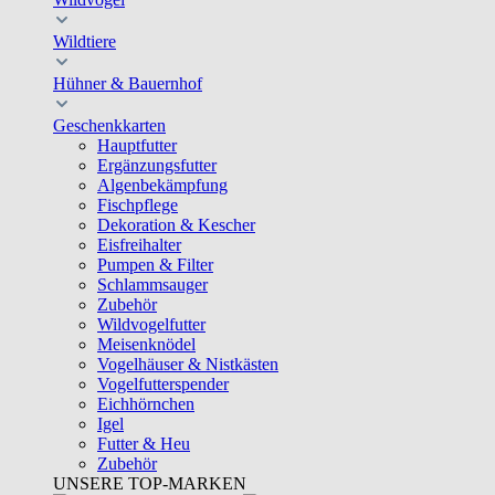
Wildtiere
Hühner & Bauernhof
Geschenkkarten
Hauptfutter
Ergänzungsfutter
Algenbekämpfung
Fischpflege
Dekoration & Kescher
Eisfreihalter
Pumpen & Filter
Schlammsauger
Zubehör
Wildvogelfutter
Meisenknödel
Vogelhäuser & Nistkästen
Vogelfutterspender
Eichhörnchen
Igel
Futter & Heu
Zubehör
UNSERE TOP-MARKEN