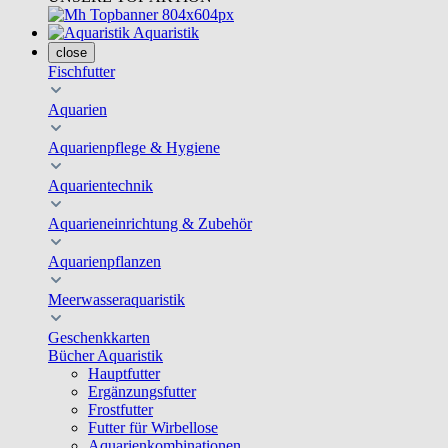
Aquaristik
close
Fischfutter
Aquarien
Aquarienpflege & Hygiene
Aquarientechnik
Aquarieneinrichtung & Zubehör
Aquarienpflanzen
Meerwasseraquaristik
Geschenkkarten
Bücher Aquaristik
Hauptfutter
Ergänzungsfutter
Frostfutter
Futter für Wirbellose
Aquarienkombinationen