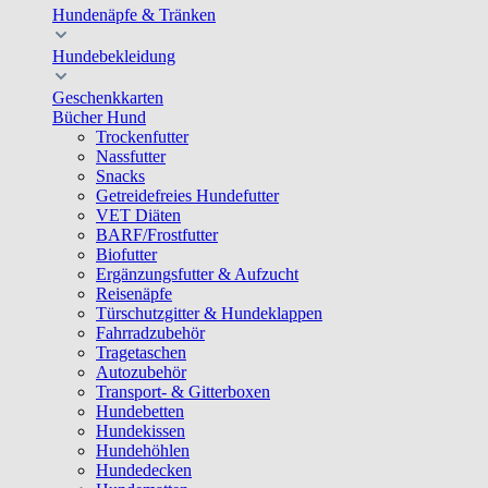
Hundenäpfe & Tränken
Hundebekleidung
Geschenkkarten
Bücher Hund
Trockenfutter
Nassfutter
Snacks
Getreidefreies Hundefutter
VET Diäten
BARF/Frostfutter
Biofutter
Ergänzungsfutter & Aufzucht
Reisenäpfe
Türschutzgitter & Hundeklappen
Fahrradzubehör
Tragetaschen
Autozubehör
Transport- & Gitterboxen
Hundebetten
Hundekissen
Hundehöhlen
Hundedecken