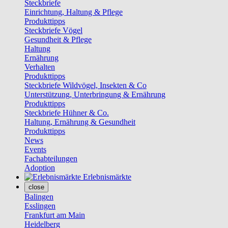
Steckbriefe
Einrichtung, Haltung & Pflege
Produkttipps
Steckbriefe Vögel
Gesundheit & Pflege
Haltung
Ernährung
Verhalten
Produkttipps
Steckbriefe Wildvögel, Insekten & Co
Unterstützung, Unterbringung & Ernährung
Produkttipps
Steckbriefe Hühner & Co.
Haltung, Ernährung & Gesundheit
Produkttipps
News
Events
Fachabteilungen
Adoption
Erlebnismärkte
close
Balingen
Esslingen
Frankfurt am Main
Heidelberg