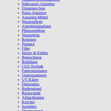
Süßwasser-Aquarien
Einsteiger-Sets
Nano-Aquarien
Aquarien-Möbel
Wasserpflege
Algenbekämpfung
Pflanzenpflege
Wassertests
Reinigen
Pumpen
Filter
Heizer & Kühler
Beleuchtung
Belüftung
CO2-Technik
Futterautomaten
Osmoseanlagen
UV-Klärer
Dekoration
Bodengrund
Rückwände
Ablaichkästen
Kescher
Sonstiges
Thermometer