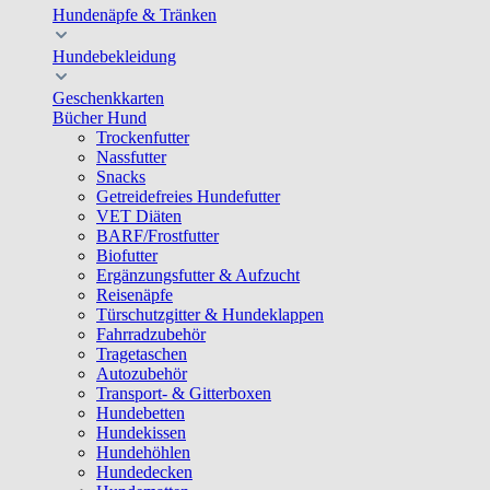
Hundenäpfe & Tränken
Hundebekleidung
Geschenkkarten
Bücher Hund
Trockenfutter
Nassfutter
Snacks
Getreidefreies Hundefutter
VET Diäten
BARF/Frostfutter
Biofutter
Ergänzungsfutter & Aufzucht
Reisenäpfe
Türschutzgitter & Hundeklappen
Fahrradzubehör
Tragetaschen
Autozubehör
Transport- & Gitterboxen
Hundebetten
Hundekissen
Hundehöhlen
Hundedecken