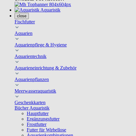
Aquaristik
close
Fischfutter
Aquarien
Aquarienpflege & Hygiene
Aquarientechnik
Aquarieneinrichtung & Zubehör
Aquarienpflanzen
Meerwasseraquaristik
Geschenkkarten
Bücher Aquaristik
Hauptfutter
Ergänzungsfutter
Frostfutter
Futter für Wirbellose
Aquarienkombinationen