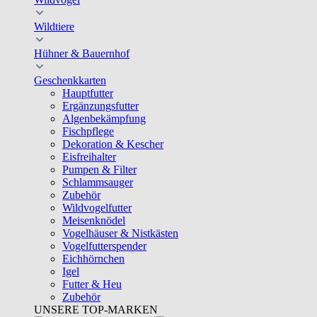
Wildtiere
Hühner & Bauernhof
Geschenkkarten
Hauptfutter
Ergänzungsfutter
Algenbekämpfung
Fischpflege
Dekoration & Kescher
Eisfreihalter
Pumpen & Filter
Schlammsauger
Zubehör
Wildvogelfutter
Meisenknödel
Vogelhäuser & Nistkästen
Vogelfutterspender
Eichhörnchen
Igel
Futter & Heu
Zubehör
UNSERE TOP-MARKEN