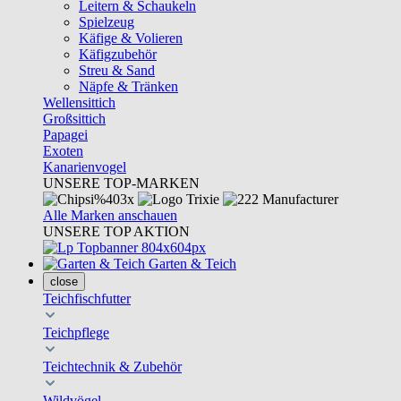
Leitern & Schaukeln
Spielzeug
Käfige & Volieren
Käfigzubehör
Streu & Sand
Näpfe & Tränken
Wellensittich
Großsittich
Papagei
Exoten
Kanarienvogel
UNSERE TOP-MARKEN
Alle Marken anschauen
UNSERE TOP AKTION
Garten & Teich
close
Teichfischfutter
Teichpflege
Teichtechnik & Zubehör
Wildvögel