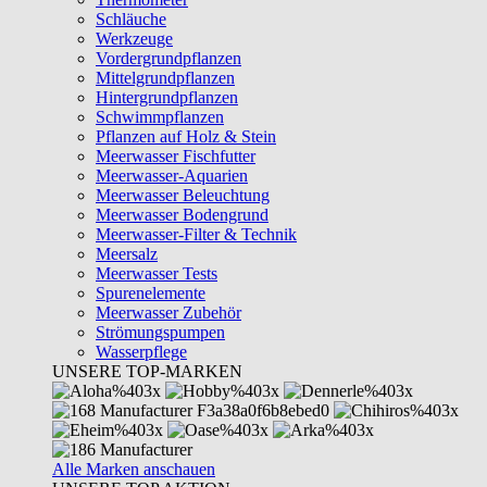
Schläuche
Werkzeuge
Vordergrundpflanzen
Mittelgrundpflanzen
Hintergrundpflanzen
Schwimmpflanzen
Pflanzen auf Holz & Stein
Meerwasser Fischfutter
Meerwasser-Aquarien
Meerwasser Beleuchtung
Meerwasser Bodengrund
Meerwasser-Filter & Technik
Meersalz
Meerwasser Tests
Spurenelemente
Meerwasser Zubehör
Strömungspumpen
Wasserpflege
UNSERE TOP-MARKEN
Alle Marken anschauen