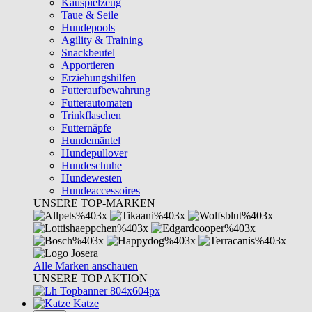
Kauspielzeug
Taue & Seile
Hundepools
Agility & Training
Snackbeutel
Apportieren
Erziehungshilfen
Futteraufbewahrung
Futterautomaten
Trinkflaschen
Futternäpfe
Hundemäntel
Hundepullover
Hundeschuhe
Hundewesten
Hundeaccessoires
UNSERE TOP-MARKEN
Alle Marken anschauen
UNSERE TOP AKTION
Katze