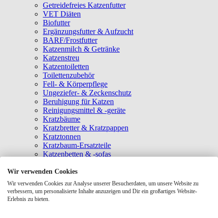
Getreidefreies Katzenfutter
VET Diäten
Biofutter
Ergänzungsfutter & Aufzucht
BARF/Frostfutter
Katzenmilch & Getränke
Katzenstreu
Katzentoiletten
Toilettenzubehör
Fell- & Körperpflege
Ungeziefer- & Zeckenschutz
Beruhigung für Katzen
Reinigungsmittel & -geräte
Kratzbäume
Kratzbretter & Kratzpappen
Kratztonnen
Kratzbaum-Ersatzteile
Katzenbetten & -sofas
Katzenhöhlen
Katzenhäuser
Wir verwenden Cookies
Hängematten & Fensterliegeplätze
Wir verwenden Cookies zur Analyse unserer Besucherdaten, um unsere Website zu
Katzendecken & -matten
verbessern, um personalisierte Inhalte anzuzeigen und Dir ein großartiges Website-
Baldrian- & Catnipspielzeug
Erlebnis zu bieten.
Spielmäuse & Bälle
Katzenangeln