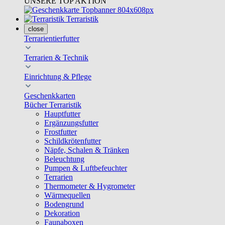
UNSERE TOP AKTION
Terraristik
close
Terrarientierfutter
Terrarien & Technik
Einrichtung & Pflege
Geschenkkarten
Bücher Terraristik
Hauptfutter
Ergänzungsfutter
Frostfutter
Schildkrötenfutter
Näpfe, Schalen & Tränken
Beleuchtung
Pumpen & Luftbefeuchter
Terrarien
Thermometer & Hygrometer
Wärmequellen
Bodengrund
Dekoration
Faunaboxen