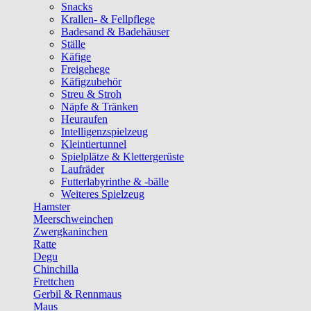
Snacks
Krallen- & Fellpflege
Badesand & Badehäuser
Ställe
Käfige
Freigehege
Käfigzubehör
Streu & Stroh
Näpfe & Tränken
Heuraufen
Intelligenzspielzeug
Kleintiertunnel
Spielplätze & Klettergerüste
Laufräder
Futterlabyrinthe & -bälle
Weiteres Spielzeug
Hamster
Meerschweinchen
Zwergkaninchen
Ratte
Degu
Chinchilla
Frettchen
Gerbil & Rennmaus
Maus