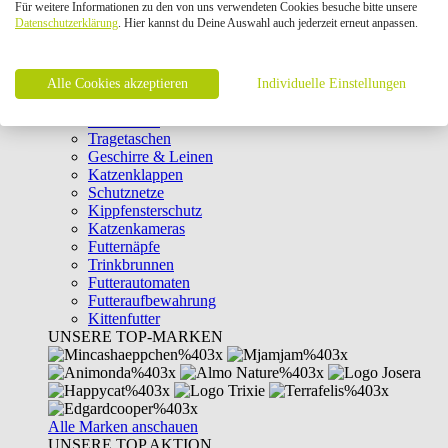
Für weitere Informationen zu den von uns verwendeten Cookies besuche bitte unsere
Intelligenzspielzeug
Datenschutzerklärung
. Hier kannst du Deine Auswahl auch jederzeit erneut anpassen.
Laserpointer & Elektrospielzeug
Katzentunnel
Clicker & Target Sticks für Katzen
Alle Cookies akzeptieren
Weiteres Katzenspielzeug
Individuelle Einstellungen
Transportboxen
Halsbänder
Tragetaschen
Geschirre & Leinen
Katzenklappen
Schutznetze
Kippfensterschutz
Katzenkameras
Futternäpfe
Trinkbrunnen
Futterautomaten
Futteraufbewahrung
Kittenfutter
UNSERE TOP-MARKEN
Alle Marken anschauen
UNSERE TOP AKTION