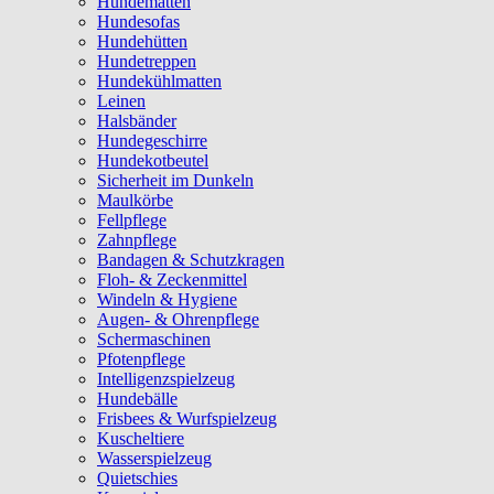
Hundematten
Hundesofas
Hundehütten
Hundetreppen
Hundekühlmatten
Leinen
Halsbänder
Hundegeschirre
Hundekotbeutel
Sicherheit im Dunkeln
Maulkörbe
Fellpflege
Zahnpflege
Bandagen & Schutzkragen
Floh- & Zeckenmittel
Windeln & Hygiene
Augen- & Ohrenpflege
Schermaschinen
Pfotenpflege
Intelligenzspielzeug
Hundebälle
Frisbees & Wurfspielzeug
Kuscheltiere
Wasserspielzeug
Quietschies