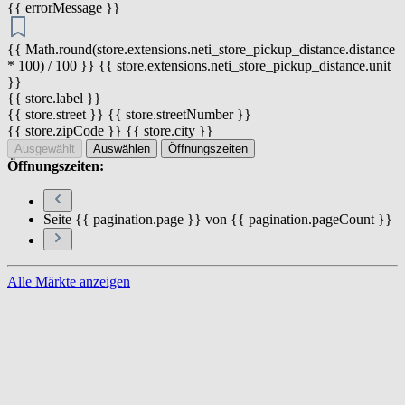
{{ errorMessage }}
{{ Math.round(store.extensions.neti_store_pickup_distance.distance
* 100) / 100 }} {{ store.extensions.neti_store_pickup_distance.unit
}}
{{ store.label }}
{{ store.street }} {{ store.streetNumber }}
{{ store.zipCode }} {{ store.city }}
Ausgewählt
Auswählen
Öffnungszeiten
Öffnungszeiten:
Seite {{ pagination.page }} von {{ pagination.pageCount }}
Alle Märkte anzeigen