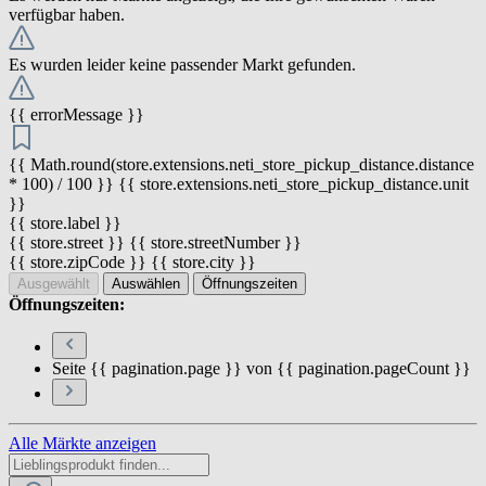
verfügbar haben.
Es wurden leider keine passender Markt gefunden.
{{ errorMessage }}
{{ Math.round(store.extensions.neti_store_pickup_distance.distance
* 100) / 100 }} {{ store.extensions.neti_store_pickup_distance.unit
}}
{{ store.label }}
{{ store.street }} {{ store.streetNumber }}
{{ store.zipCode }} {{ store.city }}
Ausgewählt
Auswählen
Öffnungszeiten
Öffnungszeiten:
Seite {{ pagination.page }} von {{ pagination.pageCount }}
Alle Märkte anzeigen