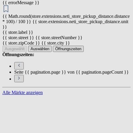
{{ errorMessage }}
{{ Math.round(store.extensions.neti_store_pickup_distance.distance
* 100) / 100 }} {{ store.extensions.neti_store_pickup_distance.unit
}}
{{ store.label }}
{{ store.street }} {{ store.streetNumber }}
{{ store.zipCode }} {{ store.city }}
Ausgewählt
Auswählen
Öffnungszeiten
Öffnungszeiten:
Seite {{ pagination.page }} von {{ pagination.pageCount }}
Alle Märkte anzeigen