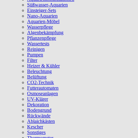
Süßwasser-Aquarien
Einsteiger-Sets
Nano-Aquarien
Aquarien-Möbel
Wasserpflege
Algenbekämpfung
Pflanzenpflege
Wassertests
Reinigen
Pumpen
Filter
Heizer & Kühler
Beleuchtung
Belüftung
CO2-Technik
Futterautomaten
Osmoseanlagen
UV-Klärer
Dekoration
Bodengrund
Rückwände
Ablaichkästen
Kescher
Sonstiges
Thermometer