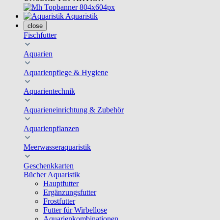
Aquaristik
close
Fischfutter
Aquarien
Aquarienpflege & Hygiene
Aquarientechnik
Aquarieneinrichtung & Zubehör
Aquarienpflanzen
Meerwasseraquaristik
Geschenkkarten
Bücher Aquaristik
Hauptfutter
Ergänzungsfutter
Frostfutter
Futter für Wirbellose
Aquarienkombinationen