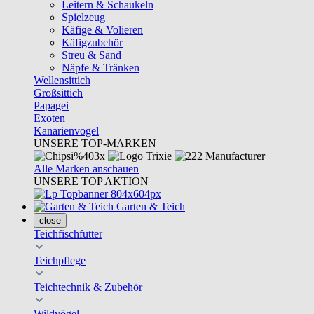
Leitern & Schaukeln
Spielzeug
Käfige & Volieren
Käfigzubehör
Streu & Sand
Näpfe & Tränken
Wellensittich
Großsittich
Papagei
Exoten
Kanarienvogel
UNSERE TOP-MARKEN
Alle Marken anschauen
UNSERE TOP AKTION
Garten & Teich
close
Teichfischfutter
Teichpflege
Teichtechnik & Zubehör
Wildvögel