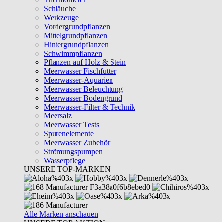
Schläuche
Werkzeuge
Vordergrundpflanzen
Mittelgrundpflanzen
Hintergrundpflanzen
Schwimmpflanzen
Pflanzen auf Holz & Stein
Meerwasser Fischfutter
Meerwasser-Aquarien
Meerwasser Beleuchtung
Meerwasser Bodengrund
Meerwasser-Filter & Technik
Meersalz
Meerwasser Tests
Spurenelemente
Meerwasser Zubehör
Strömungspumpen
Wasserpflege
UNSERE TOP-MARKEN
Alle Marken anschauen