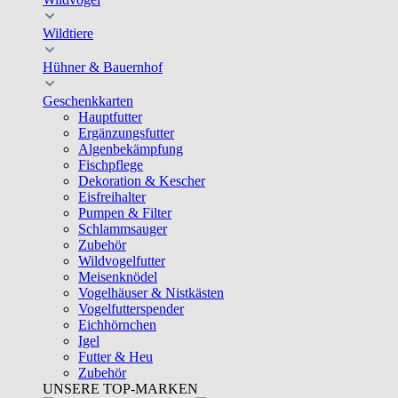
Wildtiere
Hühner & Bauernhof
Geschenkkarten
Hauptfutter
Ergänzungsfutter
Algenbekämpfung
Fischpflege
Dekoration & Kescher
Eisfreihalter
Pumpen & Filter
Schlammsauger
Zubehör
Wildvogelfutter
Meisenknödel
Vogelhäuser & Nistkästen
Vogelfutterspender
Eichhörnchen
Igel
Futter & Heu
Zubehör
UNSERE TOP-MARKEN