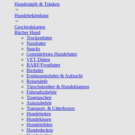
Hundenäpfe & Tränken
Hundebekleidung
Geschenkkarten
Bücher Hund
Trockenfutter
Nassfutter
Snacks
Getreidefreies Hundefutter
VET Diäten
BARF/Frostfutter
Biofutter
Ergänzungsfutter & Aufzucht
Reisenäpfe
Türschutzgitter & Hundeklappen
Fahrradzubehör
Tragetaschen
Autozubehör
Transport- & Gitterboxen
Hundebetten
Hundekissen
Hundehöhlen
Hundedecken