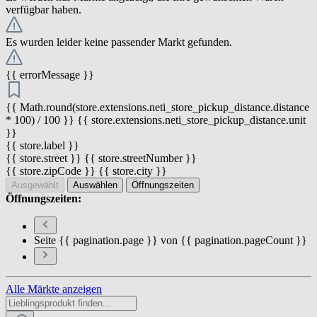
verfügbar haben.
Es wurden leider keine passender Markt gefunden.
{{ errorMessage }}
{{ Math.round(store.extensions.neti_store_pickup_distance.distance
* 100) / 100 }} {{ store.extensions.neti_store_pickup_distance.unit
}}
{{ store.label }}
{{ store.street }} {{ store.streetNumber }}
{{ store.zipCode }} {{ store.city }}
Ausgewählt
Auswählen
Öffnungszeiten
Öffnungszeiten:
Seite {{ pagination.page }} von {{ pagination.pageCount }}
Alle Märkte anzeigen