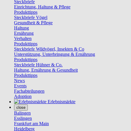
Steckbriefe
Einrichtung, Haltung & Pflege
Produkttipps
Steckbriefe Vögel
Gesundheit & Pflege
Haltung
Ernährung
Verhalten
Produkttipps
Steckbriefe Wildvögel, Insekten & Co
Unterstützung, Unterbringung & Ernährung
Produkttipps
Steckbriefe Hühner & Co.
Haltung, Ernährung & Gesundheit
Produkttipps
News
Events
Fachabteilungen
Adoption
Erlebnismärkte
close
Balingen
Esslingen
Frankfurt am Main
Heidelberg