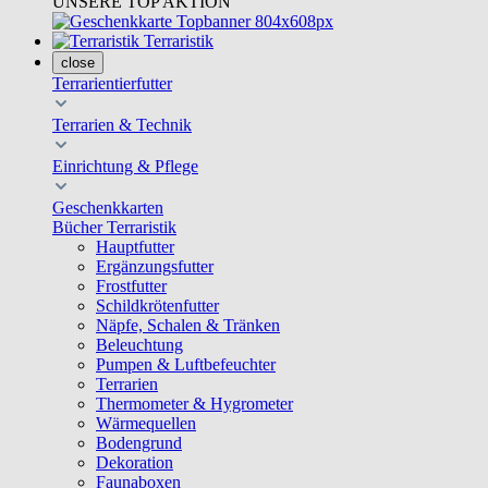
UNSERE TOP AKTION
Terraristik
close
Terrarientierfutter
Terrarien & Technik
Einrichtung & Pflege
Geschenkkarten
Bücher Terraristik
Hauptfutter
Ergänzungsfutter
Frostfutter
Schildkrötenfutter
Näpfe, Schalen & Tränken
Beleuchtung
Pumpen & Luftbefeuchter
Terrarien
Thermometer & Hygrometer
Wärmequellen
Bodengrund
Dekoration
Faunaboxen