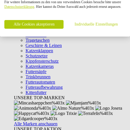
Für weitere Informationen zu den von uns verwendeten Cookies besuche bitte unsere
Intelligenzspielzeug
Datenschutzerklärung
. Hier kannst du Deine Auswahl auch jederzeit erneut anpassen.
Laserpointer & Elektrospielzeug
Katzentunnel
Clicker & Target Sticks für Katzen
Alle Cookies akzeptieren
Weiteres Katzenspielzeug
Individuelle Einstellungen
Transportboxen
Halsbänder
Tragetaschen
Geschirre & Leinen
Katzenklappen
Schutznetze
Kippfensterschutz
Katzenkameras
Futternäpfe
Trinkbrunnen
Futterautomaten
Futteraufbewahrung
Kittenfutter
UNSERE TOP-MARKEN
Alle Marken anschauen
UNSERE TOP AKTION