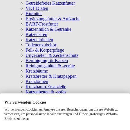
Getreidefreies Katzenfutter
VET Diäten
Biofutter
Ergänzungsfutter & Aufzucht
BARF/Frostfutter
Katzenmilch & Getränke
Katzenstreu
Katzentoiletten
Toilettenzubehör
Fell- & Körperpflege
Ungeziefer- & Zeckenschutz
Beruhigung für Katzen
Reinigungsmittel & -geräte
Kratzbäume
Kratzbretter & Kratzpappen
Kratztonnen
Kratzbaum-Ersatzteile
Katzenbetten & -sofas
Katzenhöhlen
Katzenhäuser
Wir verwenden Cookies
Hängematten & Fensterliegeplätze
Wir verwenden Cookies zur Analyse unserer Besucherdaten, um unsere Website zu
Katzendecken & -matten
verbessern, um personalisierte Inhalte anzuzeigen und Dir ein großartiges Website-
Baldrian- & Catnipspielzeug
Erlebnis zu bieten.
Spielmäuse & Bälle
Katzenangeln