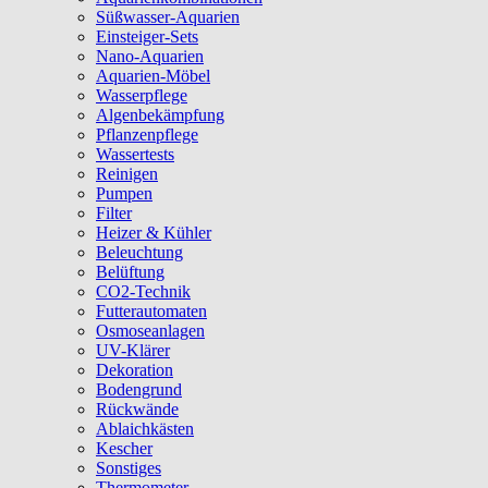
Süßwasser-Aquarien
Einsteiger-Sets
Nano-Aquarien
Aquarien-Möbel
Wasserpflege
Algenbekämpfung
Pflanzenpflege
Wassertests
Reinigen
Pumpen
Filter
Heizer & Kühler
Beleuchtung
Belüftung
CO2-Technik
Futterautomaten
Osmoseanlagen
UV-Klärer
Dekoration
Bodengrund
Rückwände
Ablaichkästen
Kescher
Sonstiges
Thermometer