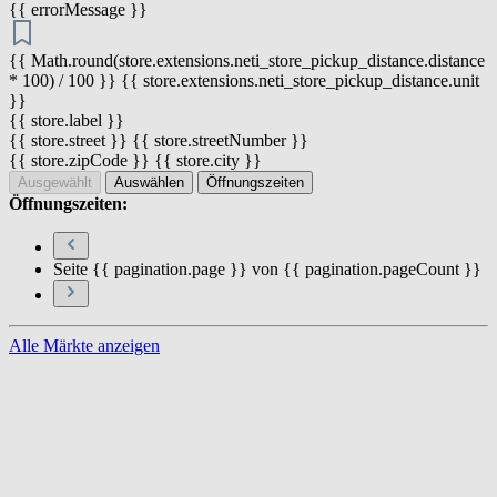
{{ errorMessage }}
{{ Math.round(store.extensions.neti_store_pickup_distance.distance
* 100) / 100 }} {{ store.extensions.neti_store_pickup_distance.unit
}}
{{ store.label }}
{{ store.street }} {{ store.streetNumber }}
{{ store.zipCode }} {{ store.city }}
Ausgewählt
Auswählen
Öffnungszeiten
Öffnungszeiten:
Seite {{ pagination.page }} von {{ pagination.pageCount }}
Alle Märkte anzeigen