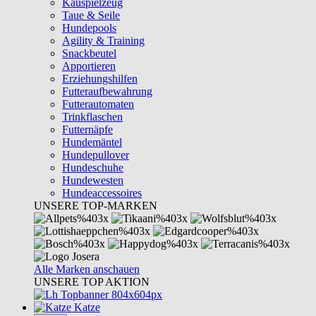
Kauspielzeug
Taue & Seile
Hundepools
Agility & Training
Snackbeutel
Apportieren
Erziehungshilfen
Futteraufbewahrung
Futterautomaten
Trinkflaschen
Futternäpfe
Hundemäntel
Hundepullover
Hundeschuhe
Hundewesten
Hundeaccessoires
UNSERE TOP-MARKEN
Alle Marken anschauen
UNSERE TOP AKTION
Katze