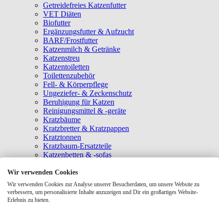
Getreidefreies Katzenfutter
VET Diäten
Biofutter
Ergänzungsfutter & Aufzucht
BARF/Frostfutter
Katzenmilch & Getränke
Katzenstreu
Katzentoiletten
Toilettenzubehör
Fell- & Körperpflege
Ungeziefer- & Zeckenschutz
Beruhigung für Katzen
Reinigungsmittel & -geräte
Kratzbäume
Kratzbretter & Kratzpappen
Kratztonnen
Kratzbaum-Ersatzteile
Katzenbetten & -sofas
Katzenhöhlen
Katzenhäuser
Wir verwenden Cookies
Hängematten & Fensterliegeplätze
Wir verwenden Cookies zur Analyse unserer Besucherdaten, um unsere Website zu
Katzendecken & -matten
verbessern, um personalisierte Inhalte anzuzeigen und Dir ein großartiges Website-
Baldrian- & Catnipspielzeug
Erlebnis zu bieten.
Spielmäuse & Bälle
Katzenangeln