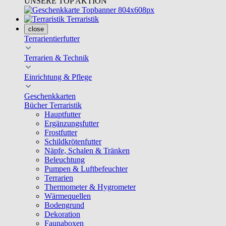
UNSERE TOP AKTION
Terraristik
close
Terrarientierfutter
Terrarien & Technik
Einrichtung & Pflege
Geschenkkarten
Bücher Terraristik
Hauptfutter
Ergänzungsfutter
Frostfutter
Schildkrötenfutter
Näpfe, Schalen & Tränken
Beleuchtung
Pumpen & Luftbefeuchter
Terrarien
Thermometer & Hygrometer
Wärmequellen
Bodengrund
Dekoration
Faunaboxen