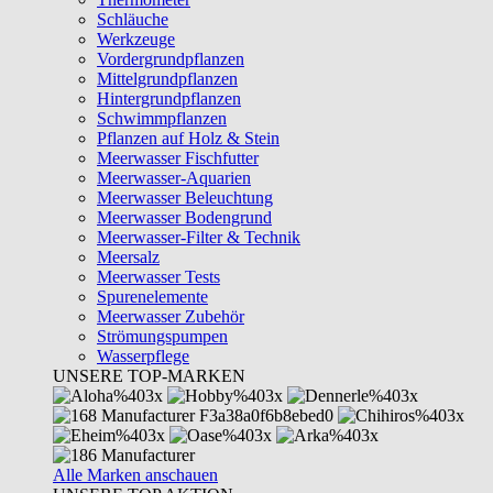
Schläuche
Werkzeuge
Vordergrundpflanzen
Mittelgrundpflanzen
Hintergrundpflanzen
Schwimmpflanzen
Pflanzen auf Holz & Stein
Meerwasser Fischfutter
Meerwasser-Aquarien
Meerwasser Beleuchtung
Meerwasser Bodengrund
Meerwasser-Filter & Technik
Meersalz
Meerwasser Tests
Spurenelemente
Meerwasser Zubehör
Strömungspumpen
Wasserpflege
UNSERE TOP-MARKEN
Alle Marken anschauen