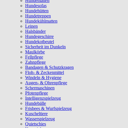
Hundematten
Hundesofas
Hundehütten
Hundetreppen
Hundekühlmatten
Leinen
Halsbänder
Hundegeschirre
Hundekotbeutel
Sicherheit im Dunkeln
Maulkörbe
Fellpflege
Zahnpflege
Bandagen & Schutzkragen
Floh- & Zeckenmittel
Windeln & Hygiene
Augen- & Ohrenpflege
Schermaschinen
Pfotenpflege
Intelligenzspielzeug
Hundebälle
Frisbees & Wurfspielzeug
Kuscheltiere
Wasserspielzeug
Quietschies