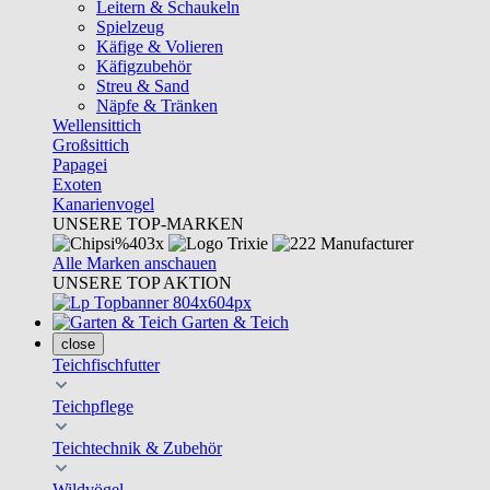
Leitern & Schaukeln
Spielzeug
Käfige & Volieren
Käfigzubehör
Streu & Sand
Näpfe & Tränken
Wellensittich
Großsittich
Papagei
Exoten
Kanarienvogel
UNSERE TOP-MARKEN
Alle Marken anschauen
UNSERE TOP AKTION
Garten & Teich
close
Teichfischfutter
Teichpflege
Teichtechnik & Zubehör
Wildvögel