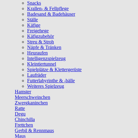
Snacks
Krallen- & Fellpflege
Badesand & Badehäuser
Ställe
Käfige
Freigehege
Käfigzubehör
Streu & Stroh
Näpfe & Tränken
Heuraufen
Intelligenzspielzeug
Kleintiertunnel
Spielplätze & Klettergerüste
Laufräder
Futterlabyrinthe & -bälle
Weiteres Spielzeug
Hamster
Meerschweinchen
Zwergkaninchen
Ratte
Degu
Chinchilla
Frettchen
Gerbil & Rennmaus
Maus