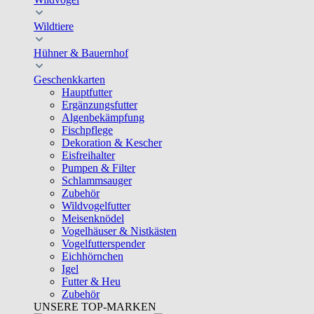
Wildtiere
Hühner & Bauernhof
Geschenkkarten
Hauptfutter
Ergänzungsfutter
Algenbekämpfung
Fischpflege
Dekoration & Kescher
Eisfreihalter
Pumpen & Filter
Schlammsauger
Zubehör
Wildvogelfutter
Meisenknödel
Vogelhäuser & Nistkästen
Vogelfutterspender
Eichhörnchen
Igel
Futter & Heu
Zubehör
UNSERE TOP-MARKEN