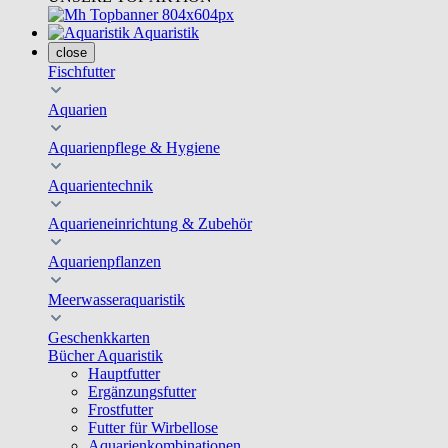
Aquaristik
close
Fischfutter
Aquarien
Aquarienpflege & Hygiene
Aquarientechnik
Aquarieneinrichtung & Zubehör
Aquarienpflanzen
Meerwasseraquaristik
Geschenkkarten
Bücher Aquaristik
Hauptfutter
Ergänzungsfutter
Frostfutter
Futter für Wirbellose
Aquarienkombinationen