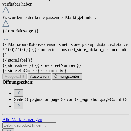
verfügbar haben.
Es wurden leider keine passender Markt gefunden.
{{ errorMessage }}
{{ Math.round(store.extensions.neti_store_pickup_distance.distance
* 100) / 100 }} {{ store.extensions.neti_store_pickup_distance.unit
}}
{{ store.label }}
{{ store.street }} {{ store.streetNumber }}
{{ store.zipCode }} {{ store.city }}
Ausgewählt
Auswählen
Öffnungszeiten
Öffnungszeiten:
Seite {{ pagination.page }} von {{ pagination.pageCount }}
Alle Märkte anzeigen