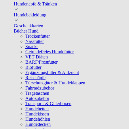
Hundenäpfe & Tränken
Hundebekleidung
Geschenkkarten
Bücher Hund
Trockenfutter
Nassfutter
Snacks
Getreidefreies Hundefutter
VET Diäten
BARF/Frostfutter
Biofutter
Ergänzungsfutter & Aufzucht
Reisenäpfe
Türschutzgitter & Hundeklappen
Fahrradzubehör
Tragetaschen
Autozubehör
Transport- & Gitterboxen
Hundebetten
Hundekissen
Hundehöhlen
Hundedecken