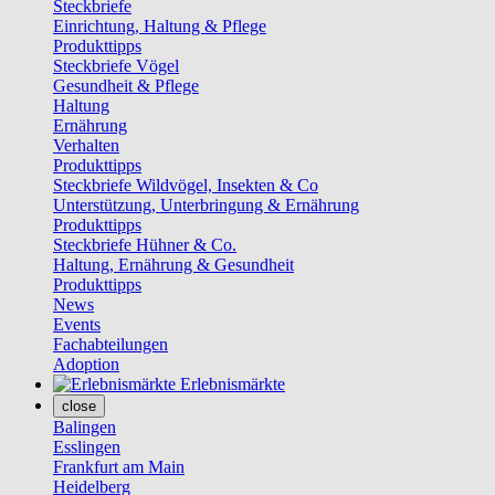
Steckbriefe
Einrichtung, Haltung & Pflege
Produkttipps
Steckbriefe Vögel
Gesundheit & Pflege
Haltung
Ernährung
Verhalten
Produkttipps
Steckbriefe Wildvögel, Insekten & Co
Unterstützung, Unterbringung & Ernährung
Produkttipps
Steckbriefe Hühner & Co.
Haltung, Ernährung & Gesundheit
Produkttipps
News
Events
Fachabteilungen
Adoption
Erlebnismärkte
close
Balingen
Esslingen
Frankfurt am Main
Heidelberg