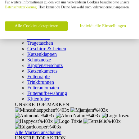
Für weitere Informationen zu den von uns verwendeten Cookies besuche bitte unsere
Intelligenzspielzeug
Datenschutzerklärung
. Hier kannst du Deine Auswahl auch jederzeit erneut anpassen.
Laserpointer & Elektrospielzeug
Katzentunnel
Clicker & Target Sticks für Katzen
Alle Cookies akzeptieren
Weiteres Katzenspielzeug
Individuelle Einstellungen
Transportboxen
Halsbänder
Tragetaschen
Geschirre & Leinen
Katzenklappen
Schutznetze
Kippfensterschutz
Katzenkameras
Futternäpfe
Trinkbrunnen
Futterautomaten
Futteraufbewahrung
Kittenfutter
UNSERE TOP-MARKEN
Alle Marken anschauen
UNSERE TOP AKTION