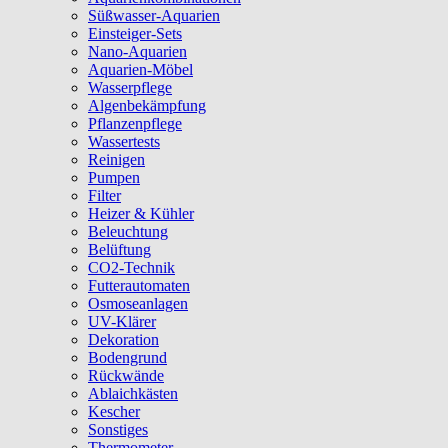
Süßwasser-Aquarien
Einsteiger-Sets
Nano-Aquarien
Aquarien-Möbel
Wasserpflege
Algenbekämpfung
Pflanzenpflege
Wassertests
Reinigen
Pumpen
Filter
Heizer & Kühler
Beleuchtung
Belüftung
CO2-Technik
Futterautomaten
Osmoseanlagen
UV-Klärer
Dekoration
Bodengrund
Rückwände
Ablaichkästen
Kescher
Sonstiges
Thermometer