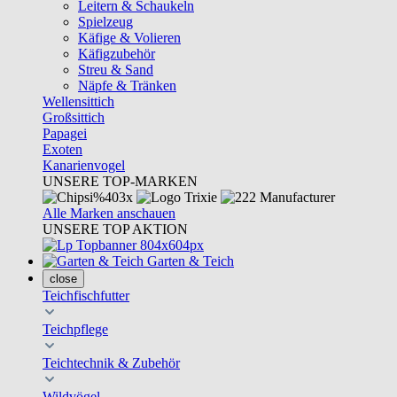
Leitern & Schaukeln
Spielzeug
Käfige & Volieren
Käfigzubehör
Streu & Sand
Näpfe & Tränken
Wellensittich
Großsittich
Papagei
Exoten
Kanarienvogel
UNSERE TOP-MARKEN
Alle Marken anschauen
UNSERE TOP AKTION
Garten & Teich
close
Teichfischfutter
Teichpflege
Teichtechnik & Zubehör
Wildvögel