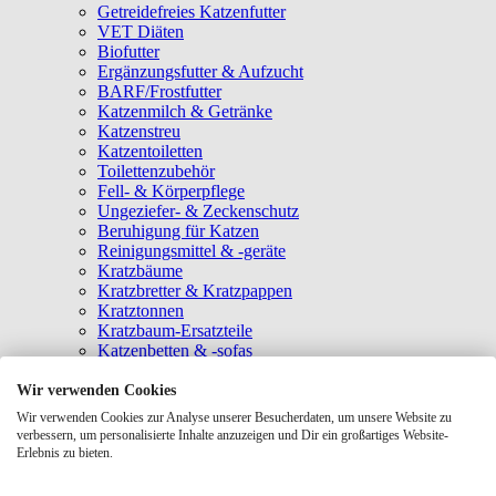
Getreidefreies Katzenfutter
VET Diäten
Biofutter
Ergänzungsfutter & Aufzucht
BARF/Frostfutter
Katzenmilch & Getränke
Katzenstreu
Katzentoiletten
Toilettenzubehör
Fell- & Körperpflege
Ungeziefer- & Zeckenschutz
Beruhigung für Katzen
Reinigungsmittel & -geräte
Kratzbäume
Kratzbretter & Kratzpappen
Kratztonnen
Kratzbaum-Ersatzteile
Katzenbetten & -sofas
Katzenhöhlen
Katzenhäuser
Wir verwenden Cookies
Hängematten & Fensterliegeplätze
Wir verwenden Cookies zur Analyse unserer Besucherdaten, um unsere Website zu
Katzendecken & -matten
verbessern, um personalisierte Inhalte anzuzeigen und Dir ein großartiges Website-
Baldrian- & Catnipspielzeug
Erlebnis zu bieten.
Spielmäuse & Bälle
Katzenangeln