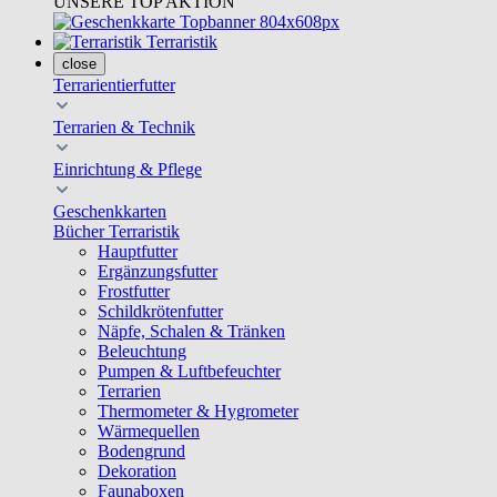
UNSERE TOP AKTION
Terraristik
close
Terrarientierfutter
Terrarien & Technik
Einrichtung & Pflege
Geschenkkarten
Bücher Terraristik
Hauptfutter
Ergänzungsfutter
Frostfutter
Schildkrötenfutter
Näpfe, Schalen & Tränken
Beleuchtung
Pumpen & Luftbefeuchter
Terrarien
Thermometer & Hygrometer
Wärmequellen
Bodengrund
Dekoration
Faunaboxen