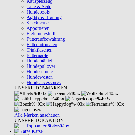
Kauspielzeug
Taue & Seile
Hundepools
Agility & Training
Snackbeutel
Apportieren
Erziehungshilfen
Futteraufbewahrung
Futterautomaten
Trinkflaschen
Futternäpfe
Hundemäntel
Hundepullover
Hundeschuhe
Hundewesten
Hundeaccessoires
UNSERE TOP-MARKEN
Alle Marken anschauen
UNSERE TOP AKTION
Katze