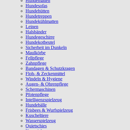
Hundematten
Hundesofas
Hundehütten
Hundetreppen
Hundekühlmatten
Leinen
Halsbänder
Hundegeschirre
Hundekotbeutel
Sicherheit im Dunkeln
Maulkörbe
Fellpflege
Zahnpflege
Bandagen & Schutzkragen
Floh- & Zeckenmittel
Windeln & Hygiene
Augen- & Ohrenpflege
Schermaschinen
Pfotenpflege
Intelligenzspielzeug
Hundebälle
Frisbees & Wurfspielzeug
Kuscheltiere
Wasserspielzeug
Quietschies