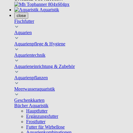
Aquaristik
close
Fischfutter
Aquarien
Aquarienpflege & Hygiene
Aquarientechnik
Aquarieneinrichtung & Zubehör
Aquarienpflanzen
Meerwasseraquaristik
Geschenkkarten
Bücher Aquaristik
Hauptfutter
Ergänzungsfutter
Frostfutter
Futter für Wirbellose
Aquarienkombinationen