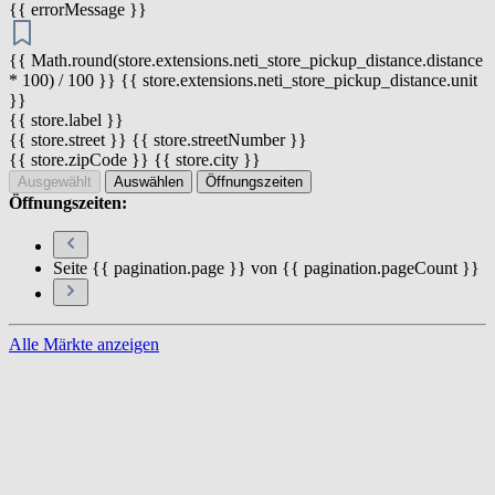
{{ errorMessage }}
{{ Math.round(store.extensions.neti_store_pickup_distance.distance
* 100) / 100 }} {{ store.extensions.neti_store_pickup_distance.unit
}}
{{ store.label }}
{{ store.street }} {{ store.streetNumber }}
{{ store.zipCode }} {{ store.city }}
Ausgewählt
Auswählen
Öffnungszeiten
Öffnungszeiten:
Seite {{ pagination.page }} von {{ pagination.pageCount }}
Alle Märkte anzeigen