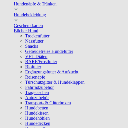
Hundenäpfe & Tränken
Hundebekleidung
Geschenkkarten
Bücher Hund
Trockenfutter
Nassfutter
Snacks
Getreidefreies Hundefutter
VET Diäten
BARF/Frostfutter
Biofutter
Ergänzungsfutter & Aufzucht
Reisenäpfe
Türschutzgitter & Hundeklappen
Fahrradzubehör
Tragetaschen
Autozubehör
Transport- & Gitterboxen
Hundebetten
Hundekissen
Hundehöhlen
Hundedecken