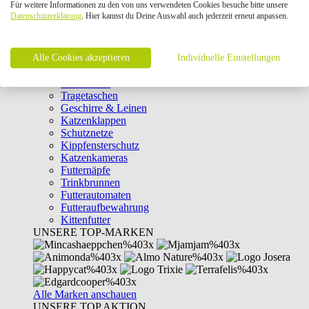
Für weitere Informationen zu den von uns verwendeten Cookies besuche bitte unsere
Intelligenzspielzeug
Datenschutzerklärung
. Hier kannst du Deine Auswahl auch jederzeit erneut anpassen.
Laserpointer & Elektrospielzeug
Katzentunnel
Clicker & Target Sticks für Katzen
Alle Cookies akzeptieren
Weiteres Katzenspielzeug
Individuelle Einstellungen
Transportboxen
Halsbänder
Tragetaschen
Geschirre & Leinen
Katzenklappen
Schutznetze
Kippfensterschutz
Katzenkameras
Futternäpfe
Trinkbrunnen
Futterautomaten
Futteraufbewahrung
Kittenfutter
UNSERE TOP-MARKEN
Alle Marken anschauen
UNSERE TOP AKTION