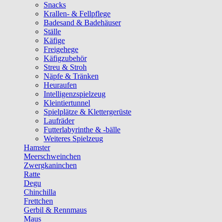
Snacks
Krallen- & Fellpflege
Badesand & Badehäuser
Ställe
Käfige
Freigehege
Käfigzubehör
Streu & Stroh
Näpfe & Tränken
Heuraufen
Intelligenzspielzeug
Kleintiertunnel
Spielplätze & Klettergerüste
Laufräder
Futterlabyrinthe & -bälle
Weiteres Spielzeug
Hamster
Meerschweinchen
Zwergkaninchen
Ratte
Degu
Chinchilla
Frettchen
Gerbil & Rennmaus
Maus