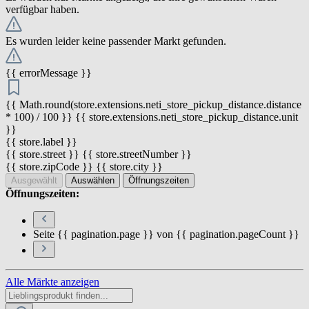
verfügbar haben.
Es wurden leider keine passender Markt gefunden.
{{ errorMessage }}
{{ Math.round(store.extensions.neti_store_pickup_distance.distance
* 100) / 100 }} {{ store.extensions.neti_store_pickup_distance.unit
}}
{{ store.label }}
{{ store.street }} {{ store.streetNumber }}
{{ store.zipCode }} {{ store.city }}
Ausgewählt
Auswählen
Öffnungszeiten
Öffnungszeiten:
Seite {{ pagination.page }} von {{ pagination.pageCount }}
Alle Märkte anzeigen