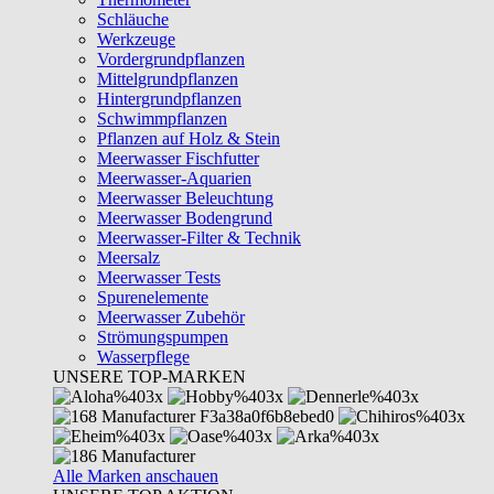
Schläuche
Werkzeuge
Vordergrundpflanzen
Mittelgrundpflanzen
Hintergrundpflanzen
Schwimmpflanzen
Pflanzen auf Holz & Stein
Meerwasser Fischfutter
Meerwasser-Aquarien
Meerwasser Beleuchtung
Meerwasser Bodengrund
Meerwasser-Filter & Technik
Meersalz
Meerwasser Tests
Spurenelemente
Meerwasser Zubehör
Strömungspumpen
Wasserpflege
UNSERE TOP-MARKEN
Alle Marken anschauen