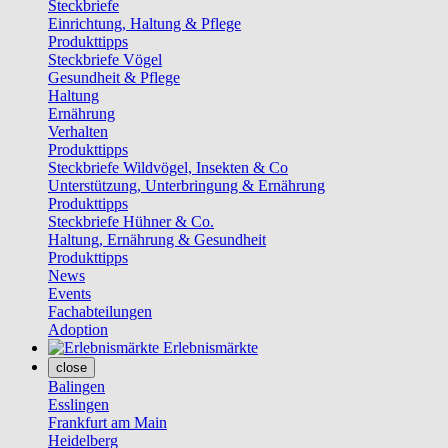
Steckbriefe
Einrichtung, Haltung & Pflege
Produkttipps
Steckbriefe Vögel
Gesundheit & Pflege
Haltung
Ernährung
Verhalten
Produkttipps
Steckbriefe Wildvögel, Insekten & Co
Unterstützung, Unterbringung & Ernährung
Produkttipps
Steckbriefe Hühner & Co.
Haltung, Ernährung & Gesundheit
Produkttipps
News
Events
Fachabteilungen
Adoption
Erlebnismärkte
close
Balingen
Esslingen
Frankfurt am Main
Heidelberg