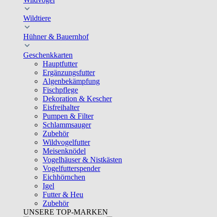
Wildtiere
Hühner & Bauernhof
Geschenkkarten
Hauptfutter
Ergänzungsfutter
Algenbekämpfung
Fischpflege
Dekoration & Kescher
Eisfreihalter
Pumpen & Filter
Schlammsauger
Zubehör
Wildvogelfutter
Meisenknödel
Vogelhäuser & Nistkästen
Vogelfutterspender
Eichhörnchen
Igel
Futter & Heu
Zubehör
UNSERE TOP-MARKEN