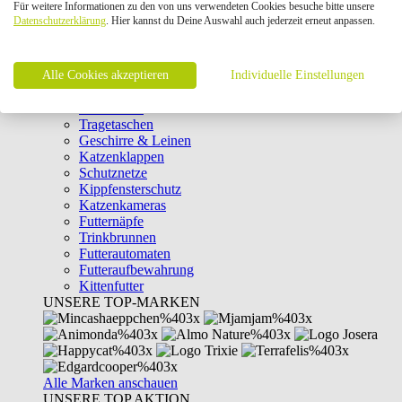
Für weitere Informationen zu den von uns verwendeten Cookies besuche bitte unsere
Intelligenzspielzeug
Datenschutzerklärung
. Hier kannst du Deine Auswahl auch jederzeit erneut anpassen.
Laserpointer & Elektrospielzeug
Katzentunnel
Clicker & Target Sticks für Katzen
Alle Cookies akzeptieren
Weiteres Katzenspielzeug
Individuelle Einstellungen
Transportboxen
Halsbänder
Tragetaschen
Geschirre & Leinen
Katzenklappen
Schutznetze
Kippfensterschutz
Katzenkameras
Futternäpfe
Trinkbrunnen
Futterautomaten
Futteraufbewahrung
Kittenfutter
UNSERE TOP-MARKEN
Alle Marken anschauen
UNSERE TOP AKTION