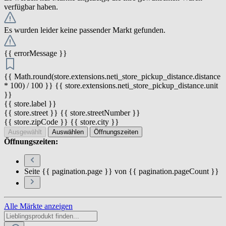
verfügbar haben.
Es wurden leider keine passender Markt gefunden.
{{ errorMessage }}
{{ Math.round(store.extensions.neti_store_pickup_distance.distance
* 100) / 100 }} {{ store.extensions.neti_store_pickup_distance.unit
}}
{{ store.label }}
{{ store.street }} {{ store.streetNumber }}
{{ store.zipCode }} {{ store.city }}
Ausgewählt
Auswählen
Öffnungszeiten
Öffnungszeiten:
Seite {{ pagination.page }} von {{ pagination.pageCount }}
Alle Märkte anzeigen