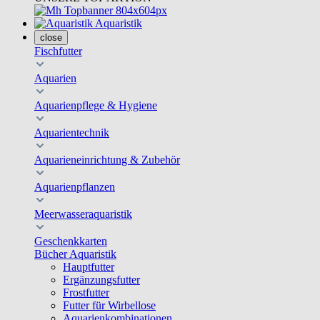
Aquaristik
close
Fischfutter
Aquarien
Aquarienpflege & Hygiene
Aquarientechnik
Aquarieneinrichtung & Zubehör
Aquarienpflanzen
Meerwasseraquaristik
Geschenkkarten
Bücher Aquaristik
Hauptfutter
Ergänzungsfutter
Frostfutter
Futter für Wirbellose
Aquarienkombinationen