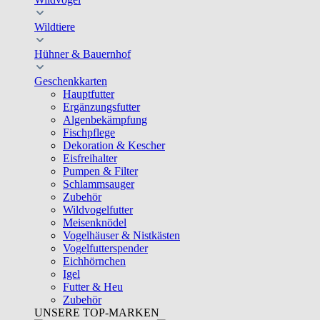
Wildtiere
Hühner & Bauernhof
Geschenkkarten
Hauptfutter
Ergänzungsfutter
Algenbekämpfung
Fischpflege
Dekoration & Kescher
Eisfreihalter
Pumpen & Filter
Schlammsauger
Zubehör
Wildvogelfutter
Meisenknödel
Vogelhäuser & Nistkästen
Vogelfutterspender
Eichhörnchen
Igel
Futter & Heu
Zubehör
UNSERE TOP-MARKEN