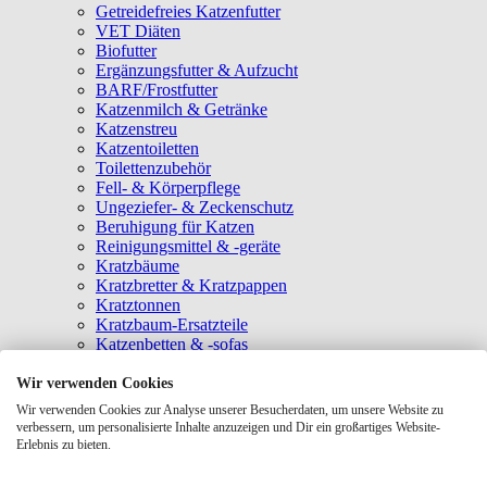
Getreidefreies Katzenfutter
VET Diäten
Biofutter
Ergänzungsfutter & Aufzucht
BARF/Frostfutter
Katzenmilch & Getränke
Katzenstreu
Katzentoiletten
Toilettenzubehör
Fell- & Körperpflege
Ungeziefer- & Zeckenschutz
Beruhigung für Katzen
Reinigungsmittel & -geräte
Kratzbäume
Kratzbretter & Kratzpappen
Kratztonnen
Kratzbaum-Ersatzteile
Katzenbetten & -sofas
Katzenhöhlen
Katzenhäuser
Wir verwenden Cookies
Hängematten & Fensterliegeplätze
Wir verwenden Cookies zur Analyse unserer Besucherdaten, um unsere Website zu
Katzendecken & -matten
verbessern, um personalisierte Inhalte anzuzeigen und Dir ein großartiges Website-
Baldrian- & Catnipspielzeug
Erlebnis zu bieten.
Spielmäuse & Bälle
Katzenangeln