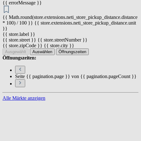
{{ errorMessage }}
{{ Math.round(store.extensions.neti_store_pickup_distance.distance
* 100) / 100 }} {{ store.extensions.neti_store_pickup_distance.unit
}}
{{ store.label }}
{{ store.street }} {{ store.streetNumber }}
{{ store.zipCode }} {{ store.city }}
Ausgewählt
Auswählen
Öffnungszeiten
Öffnungszeiten:
Seite {{ pagination.page }} von {{ pagination.pageCount }}
Alle Märkte anzeigen