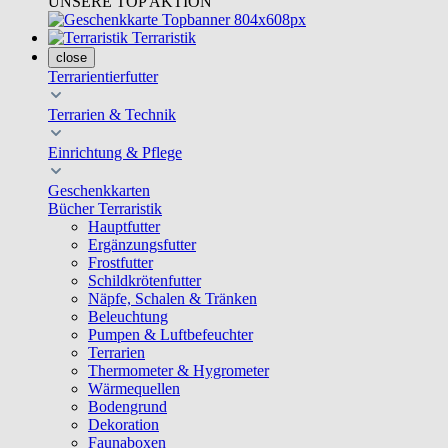
UNSERE TOP AKTION
Terraristik
close
Terrarientierfutter
Terrarien & Technik
Einrichtung & Pflege
Geschenkkarten
Bücher Terraristik
Hauptfutter
Ergänzungsfutter
Frostfutter
Schildkrötenfutter
Näpfe, Schalen & Tränken
Beleuchtung
Pumpen & Luftbefeuchter
Terrarien
Thermometer & Hygrometer
Wärmequellen
Bodengrund
Dekoration
Faunaboxen