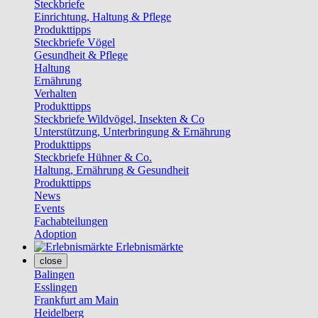
Steckbriefe
Einrichtung, Haltung & Pflege
Produkttipps
Steckbriefe Vögel
Gesundheit & Pflege
Haltung
Ernährung
Verhalten
Produkttipps
Steckbriefe Wildvögel, Insekten & Co
Unterstützung, Unterbringung & Ernährung
Produkttipps
Steckbriefe Hühner & Co.
Haltung, Ernährung & Gesundheit
Produkttipps
News
Events
Fachabteilungen
Adoption
Erlebnismärkte
close
Balingen
Esslingen
Frankfurt am Main
Heidelberg