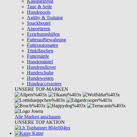
Kauspielzeug
Taue & Seile
Hundepools
Agility & Training
Snackbeutel
Apportieren
Erziehungshilfen
Futteraufbewahrung
Futterautomaten
Trinkflaschen
Futternäpfe
Hundemäntel
Hundepullover
Hundeschuhe
Hundewesten
Hundeaccessoires
UNSERE TOP-MARKEN
Alle Marken anschauen
UNSERE TOP AKTION
Katze