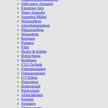
Süßwasser-Aquarien
Einsteiger-Sets
Nano-Aquarien
Aquarien-Möbel
Wasserpflege
Algenbekämpfung
Pflanzenpflege
Wassertests
Reinigen
Pumpen
Filter
Heizer & Kühler
Beleuchtung
Belüftung
CO2-Technik
Futterautomaten
Osmoseanlagen
UV-Klärer
Dekoration
Bodengrund
Rückwände
Ablaichkästen
Kescher
Sonstiges
Thermometer