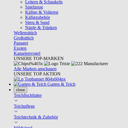
Leitern & Schaukeln
Spielzeug
Käfige & Volieren
Käfigzubehör
Streu & Sand
Näpfe & Tränken
Wellensittich
Großsittich
Papagei
Exoten
Kanarienvogel
UNSERE TOP-MARKEN
Alle Marken anschauen
UNSERE TOP AKTION
Garten & Teich
close
Teichfischfutter
Teichpflege
Teichtechnik & Zubehör
Wildvögel