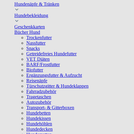
Hundenäpfe & Tränken
Hundebekleidung
Geschenkkarten
Bücher Hund
Trockenfutter
Nassfutter
Snacks
Getreidefreies Hundefutter
VET Diäten
BARF/Frostfutter
Biofutter
Ergänzungsfutter & Aufzucht
Reisenäpfe
Türschutzgitter & Hundeklappen
Fahrradzubehör
Tragetaschen
Autozubehör
Transport- & Gitterboxen
Hundebetten
Hundekissen
Hundehöhlen
Hundedecken