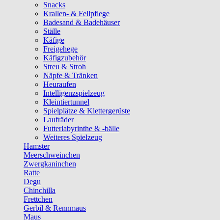
Snacks
Krallen- & Fellpflege
Badesand & Badehäuser
Ställe
Käfige
Freigehege
Käfigzubehör
Streu & Stroh
Näpfe & Tränken
Heuraufen
Intelligenzspielzeug
Kleintiertunnel
Spielplätze & Klettergerüste
Laufräder
Futterlabyrinthe & -bälle
Weiteres Spielzeug
Hamster
Meerschweinchen
Zwergkaninchen
Ratte
Degu
Chinchilla
Frettchen
Gerbil & Rennmaus
Maus