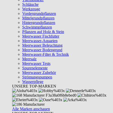
Schläuche
Werkzeuge
Vordergrundpflanzen
Mittelgrundpflanzen
Hintergrundpflanzen
Schwimmpflanzen
Pflanzen auf Holz & Stein
Meerwasser Fischfutter
Meerwasser-Aquarien
Meerwasser Beleuchtung
Meerwasser Bodengrund
Meerwasser-Filter & Technik
Meersalz
Meerwasser Tests
Spurenelemente
Meerwasser Zubehör
Strömungspumpen
Wasserpflege
UNSERE TOP-MARKEN
Alle Marken anschauen