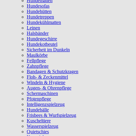
Hundematten
Hundesofas
Hundehütten
Hundetreppen
Hundekühlmatten
Leinen
Halsbänder
Hundegeschirre
Hundekotbeutel
Sicherheit im Dunkeln
Maulkörbe
Fellpflege
Zahnpflege
Bandagen & Schutzkragen
Floh- & Zeckenmittel
Windeln & Hygiene
Augen- & Ohrenpflege
Schermaschinen
Pfotenpflege
Intelligenzspielzeug
Hundebälle
Frisbees & Wurfspielzeug
Kuscheltiere
Wasserspielzeug
Quietschies