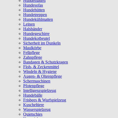
Hundematten
Hundesofas
Hundehütten
Hundetreppen
Hundekühlmatten
Leinen
Halsbänder
Hundegeschirre
Hundekotbeutel
Sicherheit im Dunkeln
Maulkörbe
Fellpflege
Zahnpflege
Bandagen & Schutzkragen
Floh- & Zeckenmittel
Windeln & Hygiene
Augen- & Ohrenpflege
Schermaschinen
Pfotenpflege
Intelligenzspielzeug
Hundebälle
Frisbees & Wurfspielzeug
Kuscheltiere
Wasserspielzeug
Quietschies