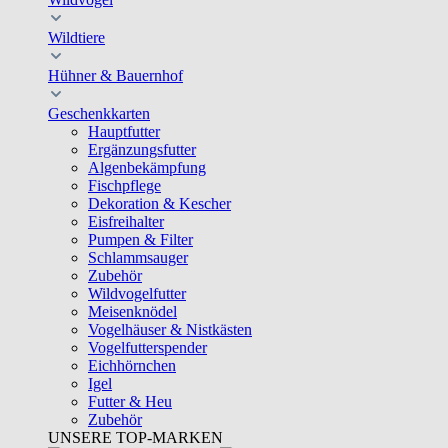
Wildtiere
Hühner & Bauernhof
Geschenkkarten
Hauptfutter
Ergänzungsfutter
Algenbekämpfung
Fischpflege
Dekoration & Kescher
Eisfreihalter
Pumpen & Filter
Schlammsauger
Zubehör
Wildvogelfutter
Meisenknödel
Vogelhäuser & Nistkästen
Vogelfutterspender
Eichhörnchen
Igel
Futter & Heu
Zubehör
UNSERE TOP-MARKEN