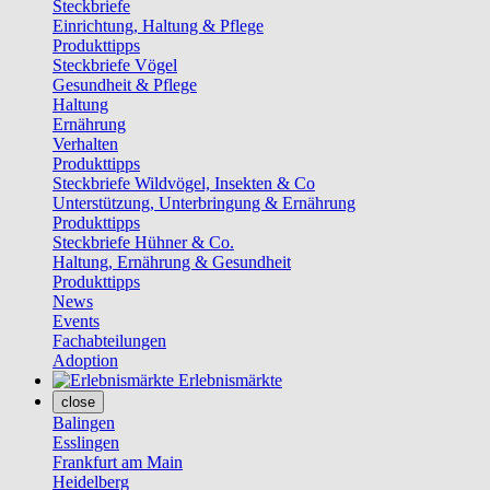
Steckbriefe
Einrichtung, Haltung & Pflege
Produkttipps
Steckbriefe Vögel
Gesundheit & Pflege
Haltung
Ernährung
Verhalten
Produkttipps
Steckbriefe Wildvögel, Insekten & Co
Unterstützung, Unterbringung & Ernährung
Produkttipps
Steckbriefe Hühner & Co.
Haltung, Ernährung & Gesundheit
Produkttipps
News
Events
Fachabteilungen
Adoption
Erlebnismärkte
close
Balingen
Esslingen
Frankfurt am Main
Heidelberg