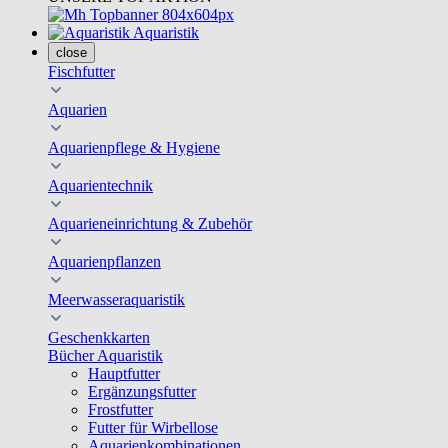
Aquaristik
close
Fischfutter
Aquarien
Aquarienpflege & Hygiene
Aquarientechnik
Aquarieneinrichtung & Zubehör
Aquarienpflanzen
Meerwasseraquaristik
Geschenkkarten
Bücher Aquaristik
Hauptfutter
Ergänzungsfutter
Frostfutter
Futter für Wirbellose
Aquarienkombinationen