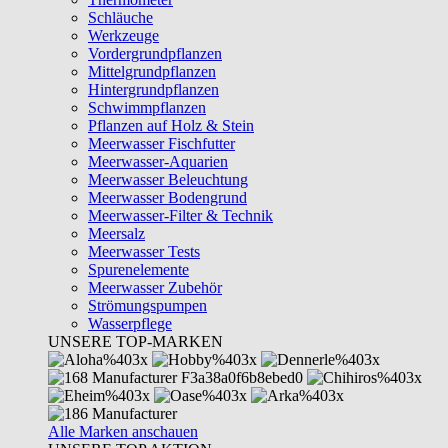
Schläuche
Werkzeuge
Vordergrundpflanzen
Mittelgrundpflanzen
Hintergrundpflanzen
Schwimmpflanzen
Pflanzen auf Holz & Stein
Meerwasser Fischfutter
Meerwasser-Aquarien
Meerwasser Beleuchtung
Meerwasser Bodengrund
Meerwasser-Filter & Technik
Meersalz
Meerwasser Tests
Spurenelemente
Meerwasser Zubehör
Strömungspumpen
Wasserpflege
UNSERE TOP-MARKEN
Alle Marken anschauen