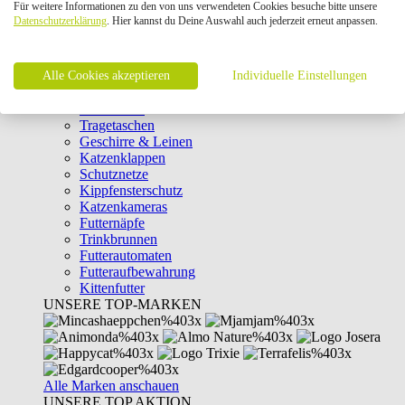
Für weitere Informationen zu den von uns verwendeten Cookies besuche bitte unsere
Intelligenzspielzeug
Datenschutzerklärung
. Hier kannst du Deine Auswahl auch jederzeit erneut anpassen.
Laserpointer & Elektrospielzeug
Katzentunnel
Clicker & Target Sticks für Katzen
Alle Cookies akzeptieren
Weiteres Katzenspielzeug
Individuelle Einstellungen
Transportboxen
Halsbänder
Tragetaschen
Geschirre & Leinen
Katzenklappen
Schutznetze
Kippfensterschutz
Katzenkameras
Futternäpfe
Trinkbrunnen
Futterautomaten
Futteraufbewahrung
Kittenfutter
UNSERE TOP-MARKEN
Alle Marken anschauen
UNSERE TOP AKTION