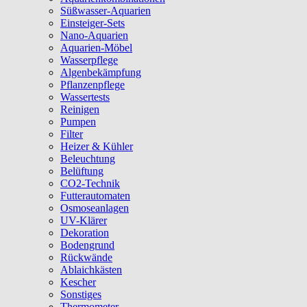
Süßwasser-Aquarien
Einsteiger-Sets
Nano-Aquarien
Aquarien-Möbel
Wasserpflege
Algenbekämpfung
Pflanzenpflege
Wassertests
Reinigen
Pumpen
Filter
Heizer & Kühler
Beleuchtung
Belüftung
CO2-Technik
Futterautomaten
Osmoseanlagen
UV-Klärer
Dekoration
Bodengrund
Rückwände
Ablaichkästen
Kescher
Sonstiges
Thermometer