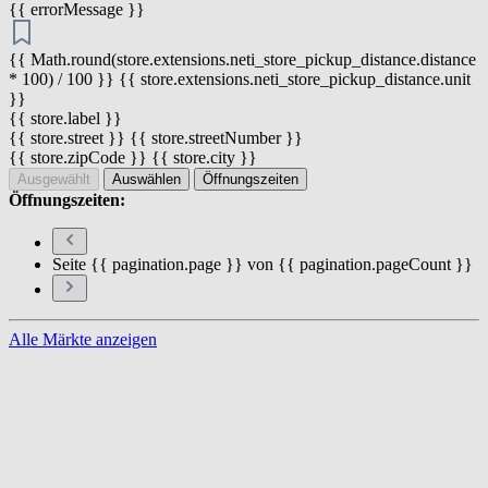
{{ errorMessage }}
{{ Math.round(store.extensions.neti_store_pickup_distance.distance
* 100) / 100 }} {{ store.extensions.neti_store_pickup_distance.unit
}}
{{ store.label }}
{{ store.street }} {{ store.streetNumber }}
{{ store.zipCode }} {{ store.city }}
Ausgewählt
Auswählen
Öffnungszeiten
Öffnungszeiten:
Seite {{ pagination.page }} von {{ pagination.pageCount }}
Alle Märkte anzeigen