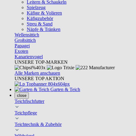
Leitern & Schaukeln
Spielzeug
Käfige & Volieren
Käfigzubehör
Streu & Sand
Näpfe & Tränken
Wellensittich
Großsittich
Papagei
Exoten
Kanarienvogel
UNSERE TOP-MARKEN
Alle Marken anschauen
UNSERE TOP AKTION
Garten & Teich
close
Teichfischfutter
Teichpflege
Teichtechnik & Zubehör
Wildvögel