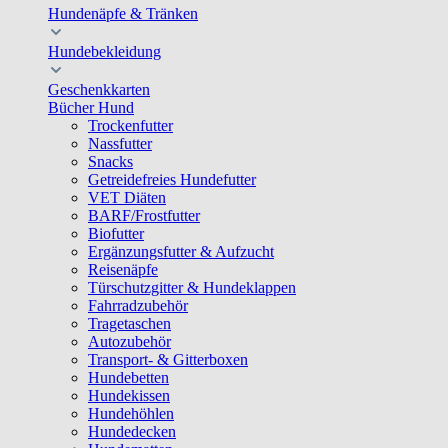
Hundenäpfe & Tränken
Hundebekleidung
Geschenkkarten
Bücher Hund
Trockenfutter
Nassfutter
Snacks
Getreidefreies Hundefutter
VET Diäten
BARF/Frostfutter
Biofutter
Ergänzungsfutter & Aufzucht
Reisenäpfe
Türschutzgitter & Hundeklappen
Fahrradzubehör
Tragetaschen
Autozubehör
Transport- & Gitterboxen
Hundebetten
Hundekissen
Hundehöhlen
Hundedecken