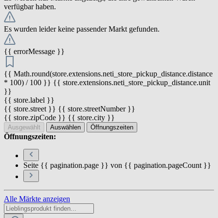
verfügbar haben.
Es wurden leider keine passender Markt gefunden.
{{ errorMessage }}
{{ Math.round(store.extensions.neti_store_pickup_distance.distance
* 100) / 100 }} {{ store.extensions.neti_store_pickup_distance.unit
}}
{{ store.label }}
{{ store.street }} {{ store.streetNumber }}
{{ store.zipCode }} {{ store.city }}
Ausgewählt
Auswählen
Öffnungszeiten
Öffnungszeiten:
Seite {{ pagination.page }} von {{ pagination.pageCount }}
Alle Märkte anzeigen