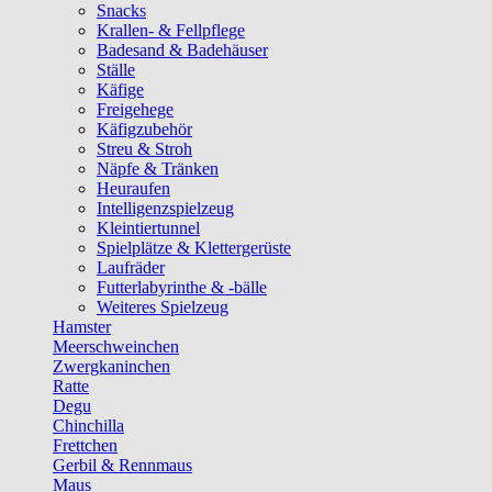
Snacks
Krallen- & Fellpflege
Badesand & Badehäuser
Ställe
Käfige
Freigehege
Käfigzubehör
Streu & Stroh
Näpfe & Tränken
Heuraufen
Intelligenzspielzeug
Kleintiertunnel
Spielplätze & Klettergerüste
Laufräder
Futterlabyrinthe & -bälle
Weiteres Spielzeug
Hamster
Meerschweinchen
Zwergkaninchen
Ratte
Degu
Chinchilla
Frettchen
Gerbil & Rennmaus
Maus