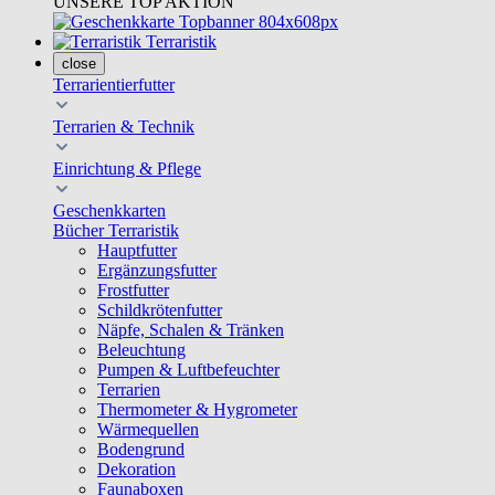
UNSERE TOP AKTION
Terraristik
close
Terrarientierfutter
Terrarien & Technik
Einrichtung & Pflege
Geschenkkarten
Bücher Terraristik
Hauptfutter
Ergänzungsfutter
Frostfutter
Schildkrötenfutter
Näpfe, Schalen & Tränken
Beleuchtung
Pumpen & Luftbefeuchter
Terrarien
Thermometer & Hygrometer
Wärmequellen
Bodengrund
Dekoration
Faunaboxen