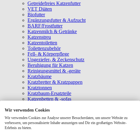
Getreidefreies Katzenfutter
VET Diäten
Biofutter
Ergänzungsfutter & Aufzucht
BARF/Frostfutter
Katzenmilch & Getränke
Katzenstreu
Katzentoiletten
Toilettenzubehör
Fell- & Körperpflege
Ungeziefer- & Zeckenschutz
Beruhigung für Katzen
Reinigungsmittel & -geräte
Kratzbäume
Kratzbretter & Kratzpappen
Kratztonnen
Kratzbaum-Ersatzteile
Katzenbetten & -sofas
Katzenhöhlen
Katzenhäuser
Wir verwenden Cookies
Hängematten & Fensterliegeplätze
Wir verwenden Cookies zur Analyse unserer Besucherdaten, um unsere Website zu
Katzendecken & -matten
verbessern, um personalisierte Inhalte anzuzeigen und Dir ein großartiges Website-
Baldrian- & Catnipspielzeug
Erlebnis zu bieten.
Spielmäuse & Bälle
Katzenangeln