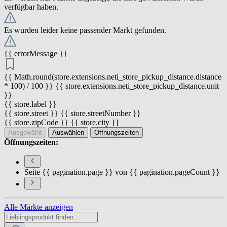
verfügbar haben.
Es wurden leider keine passender Markt gefunden.
{{ errorMessage }}
{{ Math.round(store.extensions.neti_store_pickup_distance.distance
* 100) / 100 }} {{ store.extensions.neti_store_pickup_distance.unit
}}
{{ store.label }}
{{ store.street }} {{ store.streetNumber }}
{{ store.zipCode }} {{ store.city }}
Ausgewählt
Auswählen
Öffnungszeiten
Öffnungszeiten:
Seite {{ pagination.page }} von {{ pagination.pageCount }}
Alle Märkte anzeigen