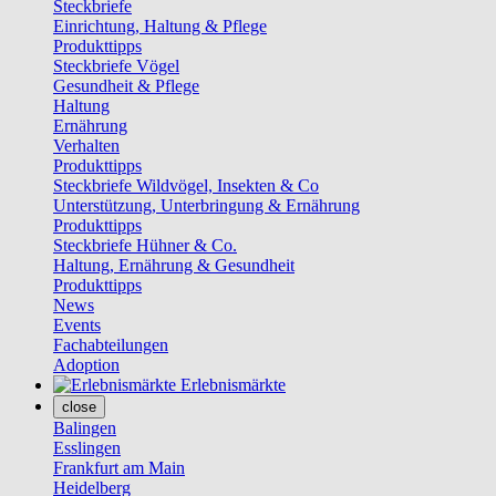
Steckbriefe
Einrichtung, Haltung & Pflege
Produkttipps
Steckbriefe Vögel
Gesundheit & Pflege
Haltung
Ernährung
Verhalten
Produkttipps
Steckbriefe Wildvögel, Insekten & Co
Unterstützung, Unterbringung & Ernährung
Produkttipps
Steckbriefe Hühner & Co.
Haltung, Ernährung & Gesundheit
Produkttipps
News
Events
Fachabteilungen
Adoption
Erlebnismärkte
close
Balingen
Esslingen
Frankfurt am Main
Heidelberg