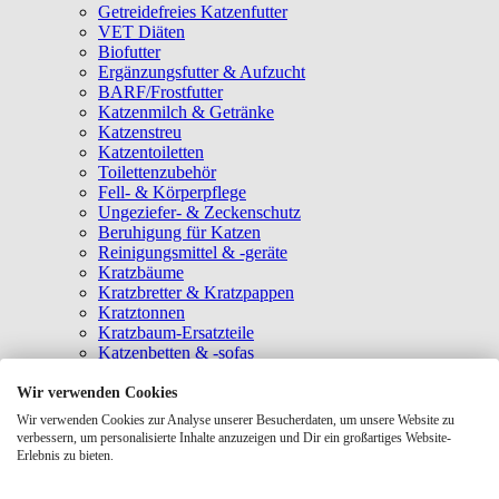
Getreidefreies Katzenfutter
VET Diäten
Biofutter
Ergänzungsfutter & Aufzucht
BARF/Frostfutter
Katzenmilch & Getränke
Katzenstreu
Katzentoiletten
Toilettenzubehör
Fell- & Körperpflege
Ungeziefer- & Zeckenschutz
Beruhigung für Katzen
Reinigungsmittel & -geräte
Kratzbäume
Kratzbretter & Kratzpappen
Kratztonnen
Kratzbaum-Ersatzteile
Katzenbetten & -sofas
Katzenhöhlen
Katzenhäuser
Wir verwenden Cookies
Hängematten & Fensterliegeplätze
Wir verwenden Cookies zur Analyse unserer Besucherdaten, um unsere Website zu
Katzendecken & -matten
verbessern, um personalisierte Inhalte anzuzeigen und Dir ein großartiges Website-
Baldrian- & Catnipspielzeug
Erlebnis zu bieten.
Spielmäuse & Bälle
Katzenangeln