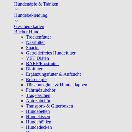
Hundenäpfe & Tränken
Hundebekleidung
Geschenkkarten
Bücher Hund
Trockenfutter
Nassfutter
Snacks
Getreidefreies Hundefutter
VET Diäten
BARF/Frostfutter
Biofutter
Ergänzungsfutter & Aufzucht
Reisenäpfe
Türschutzgitter & Hundeklappen
Fahrradzubehör
Tragetaschen
Autozubehör
Transport- & Gitterboxen
Hundebetten
Hundekissen
Hundehöhlen
Hundedecken