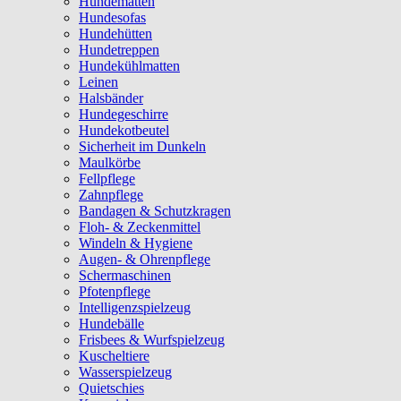
Hundematten
Hundesofas
Hundehütten
Hundetreppen
Hundekühlmatten
Leinen
Halsbänder
Hundegeschirre
Hundekotbeutel
Sicherheit im Dunkeln
Maulkörbe
Fellpflege
Zahnpflege
Bandagen & Schutzkragen
Floh- & Zeckenmittel
Windeln & Hygiene
Augen- & Ohrenpflege
Schermaschinen
Pfotenpflege
Intelligenzspielzeug
Hundebälle
Frisbees & Wurfspielzeug
Kuscheltiere
Wasserspielzeug
Quietschies