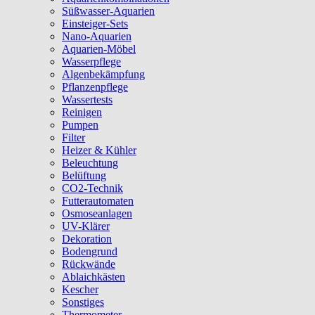
Süßwasser-Aquarien
Einsteiger-Sets
Nano-Aquarien
Aquarien-Möbel
Wasserpflege
Algenbekämpfung
Pflanzenpflege
Wassertests
Reinigen
Pumpen
Filter
Heizer & Kühler
Beleuchtung
Belüftung
CO2-Technik
Futterautomaten
Osmoseanlagen
UV-Klärer
Dekoration
Bodengrund
Rückwände
Ablaichkästen
Kescher
Sonstiges
Thermometer