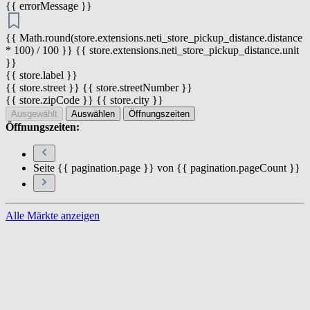
{{ errorMessage }}
{{ Math.round(store.extensions.neti_store_pickup_distance.distance
* 100) / 100 }} {{ store.extensions.neti_store_pickup_distance.unit
}}
{{ store.label }}
{{ store.street }} {{ store.streetNumber }}
{{ store.zipCode }} {{ store.city }}
Ausgewählt
Auswählen
Öffnungszeiten
Öffnungszeiten:
Seite {{ pagination.page }} von {{ pagination.pageCount }}
Alle Märkte anzeigen