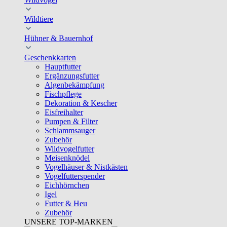
Wildtiere
Hühner & Bauernhof
Geschenkkarten
Hauptfutter
Ergänzungsfutter
Algenbekämpfung
Fischpflege
Dekoration & Kescher
Eisfreihalter
Pumpen & Filter
Schlammsauger
Zubehör
Wildvogelfutter
Meisenknödel
Vogelhäuser & Nistkästen
Vogelfutterspender
Eichhörnchen
Igel
Futter & Heu
Zubehör
UNSERE TOP-MARKEN