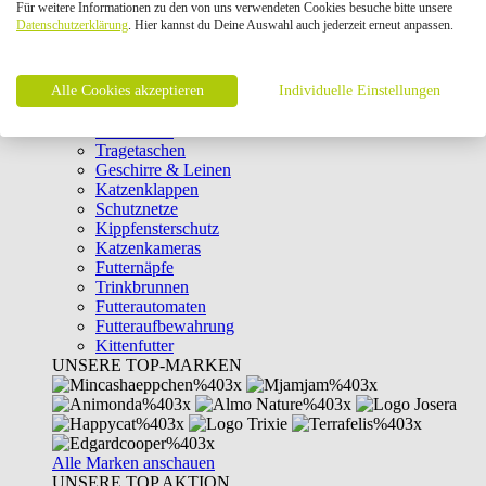
Für weitere Informationen zu den von uns verwendeten Cookies besuche bitte unsere
Intelligenzspielzeug
Datenschutzerklärung
. Hier kannst du Deine Auswahl auch jederzeit erneut anpassen.
Laserpointer & Elektrospielzeug
Katzentunnel
Clicker & Target Sticks für Katzen
Alle Cookies akzeptieren
Weiteres Katzenspielzeug
Individuelle Einstellungen
Transportboxen
Halsbänder
Tragetaschen
Geschirre & Leinen
Katzenklappen
Schutznetze
Kippfensterschutz
Katzenkameras
Futternäpfe
Trinkbrunnen
Futterautomaten
Futteraufbewahrung
Kittenfutter
UNSERE TOP-MARKEN
Alle Marken anschauen
UNSERE TOP AKTION