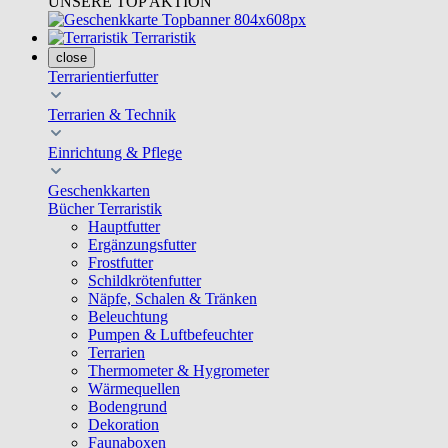
UNSERE TOP AKTION
Terraristik
close
Terrarientierfutter
Terrarien & Technik
Einrichtung & Pflege
Geschenkkarten
Bücher Terraristik
Hauptfutter
Ergänzungsfutter
Frostfutter
Schildkrötenfutter
Näpfe, Schalen & Tränken
Beleuchtung
Pumpen & Luftbefeuchter
Terrarien
Thermometer & Hygrometer
Wärmequellen
Bodengrund
Dekoration
Faunaboxen