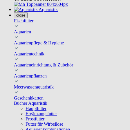
Aquaristik
close
Fischfutter
Aquarien
Aquarienpflege & Hygiene
Aquarientechnik
Aquarieneinrichtung & Zubehör
Aquarienpflanzen
Meerwasseraquaristik
Geschenkkarten
Bücher Aquaristik
Hauptfutter
Ergänzungsfutter
Frostfutter
Futter für Wirbellose
Aquarienkombinationen