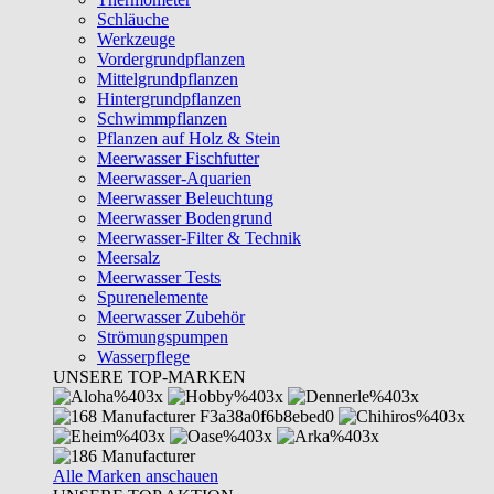
Schläuche
Werkzeuge
Vordergrundpflanzen
Mittelgrundpflanzen
Hintergrundpflanzen
Schwimmpflanzen
Pflanzen auf Holz & Stein
Meerwasser Fischfutter
Meerwasser-Aquarien
Meerwasser Beleuchtung
Meerwasser Bodengrund
Meerwasser-Filter & Technik
Meersalz
Meerwasser Tests
Spurenelemente
Meerwasser Zubehör
Strömungspumpen
Wasserpflege
UNSERE TOP-MARKEN
Alle Marken anschauen