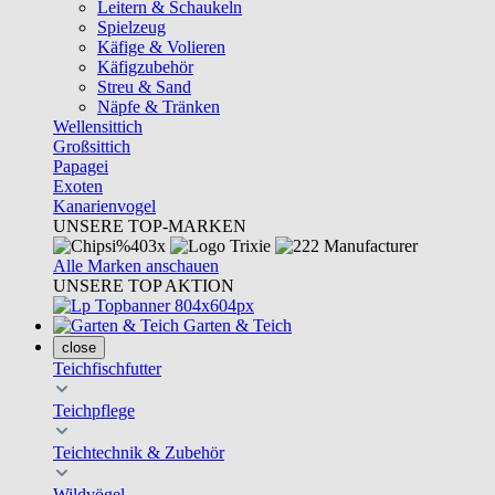
Leitern & Schaukeln
Spielzeug
Käfige & Volieren
Käfigzubehör
Streu & Sand
Näpfe & Tränken
Wellensittich
Großsittich
Papagei
Exoten
Kanarienvogel
UNSERE TOP-MARKEN
Alle Marken anschauen
UNSERE TOP AKTION
Garten & Teich
close
Teichfischfutter
Teichpflege
Teichtechnik & Zubehör
Wildvögel