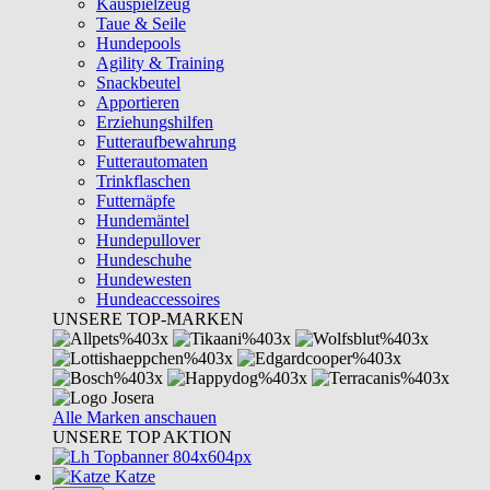
Kauspielzeug
Taue & Seile
Hundepools
Agility & Training
Snackbeutel
Apportieren
Erziehungshilfen
Futteraufbewahrung
Futterautomaten
Trinkflaschen
Futternäpfe
Hundemäntel
Hundepullover
Hundeschuhe
Hundewesten
Hundeaccessoires
UNSERE TOP-MARKEN
Alle Marken anschauen
UNSERE TOP AKTION
Katze