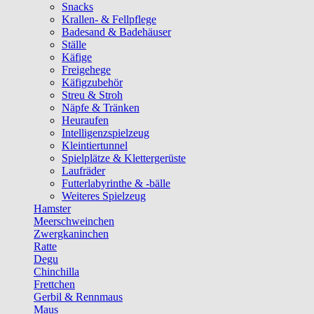
Snacks
Krallen- & Fellpflege
Badesand & Badehäuser
Ställe
Käfige
Freigehege
Käfigzubehör
Streu & Stroh
Näpfe & Tränken
Heuraufen
Intelligenzspielzeug
Kleintiertunnel
Spielplätze & Klettergerüste
Laufräder
Futterlabyrinthe & -bälle
Weiteres Spielzeug
Hamster
Meerschweinchen
Zwergkaninchen
Ratte
Degu
Chinchilla
Frettchen
Gerbil & Rennmaus
Maus