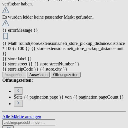
verfügbar haben.
Es wurden leider keine passender Markt gefunden.
{{ errorMessage }}
{{ Math.round(store.extensions.neti_store_pickup_distance.distance
* 100) / 100 }} {{ store.extensions.neti_store_pickup_distance.unit
}}
{{ store.label }}
{{ store.street }} {{ store.streetNumber }}
{{ store.zipCode }} {{ store.city }}
Ausgewählt
Auswählen
Öffnungszeiten
Öffnungszeiten:
Seite {{ pagination.page }} von {{ pagination.pageCount }}
Alle Märkte anzeigen