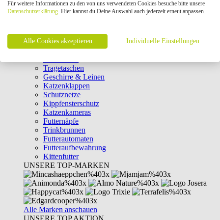
Für weitere Informationen zu den von uns verwendeten Cookies besuche bitte unsere
Intelligenzspielzeug
Datenschutzerklärung
. Hier kannst du Deine Auswahl auch jederzeit erneut anpassen.
Laserpointer & Elektrospielzeug
Katzentunnel
Clicker & Target Sticks für Katzen
Alle Cookies akzeptieren
Weiteres Katzenspielzeug
Individuelle Einstellungen
Transportboxen
Halsbänder
Tragetaschen
Geschirre & Leinen
Katzenklappen
Schutznetze
Kippfensterschutz
Katzenkameras
Futternäpfe
Trinkbrunnen
Futterautomaten
Futteraufbewahrung
Kittenfutter
UNSERE TOP-MARKEN
Alle Marken anschauen
UNSERE TOP AKTION