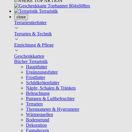
UNSERE TOP AKTION
Terraristik
close
Terrarientierfutter
Terrarien & Technik
Einrichtung & Pflege
Geschenkkarten
Bücher Terraristik
Hauptfutter
Ergänzungsfutter
Frostfutter
Schildkrötenfutter
Näpfe, Schalen & Tränken
Beleuchtung
Pumpen & Luftbefeuchter
Terrarien
Thermometer & Hygrometer
Wärmequellen
Bodengrund
Dekoration
Faunaboxen