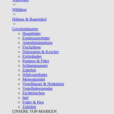
Wildtiere
Hühner & Bauernhof
Geschenkkarten
Hauptfutter
Ergänzungsfutter
Algenbekämpfung
Fischpflege
Dekoration & Kescher
Eisfreihalter
Pumpen & Filter
Schlammsauger
Zubehör
Wildvogelfutter
Meisenknödel
Vogelhäuser & Nistkästen
Vogelfutterspender
Eichhörnchen
Igel
Futter & Heu
Zubehör
UNSERE TOP-MARKEN