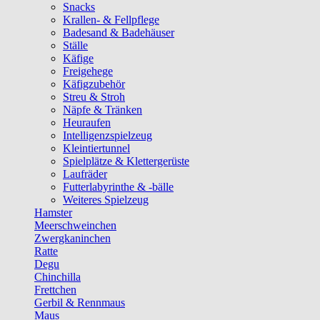
Snacks
Krallen- & Fellpflege
Badesand & Badehäuser
Ställe
Käfige
Freigehege
Käfigzubehör
Streu & Stroh
Näpfe & Tränken
Heuraufen
Intelligenzspielzeug
Kleintiertunnel
Spielplätze & Klettergerüste
Laufräder
Futterlabyrinthe & -bälle
Weiteres Spielzeug
Hamster
Meerschweinchen
Zwergkaninchen
Ratte
Degu
Chinchilla
Frettchen
Gerbil & Rennmaus
Maus