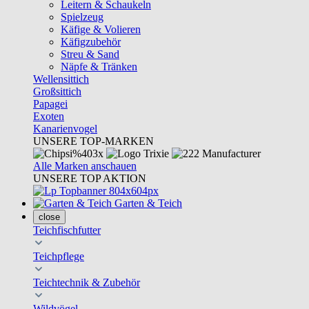
Leitern & Schaukeln
Spielzeug
Käfige & Volieren
Käfigzubehör
Streu & Sand
Näpfe & Tränken
Wellensittich
Großsittich
Papagei
Exoten
Kanarienvogel
UNSERE TOP-MARKEN
Alle Marken anschauen
UNSERE TOP AKTION
Garten & Teich
close
Teichfischfutter
Teichpflege
Teichtechnik & Zubehör
Wildvögel