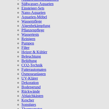
Süßwasser-Aquarien
Einsteiger-Sets
Nano-Aquarien
Aquarien-Möbel
Wasserpflege
Algenbekämpfung
Pflanzenpflege
Wassertests
Reinigen
Pumpen
Filter
Heizer & Kühler
Beleuchtung
Belüftung
CO2-Technik
Futterautomaten
Osmoseanlagen
UV-Klärer
Dekoration
Bodengrund
Rückwände
Ablaichkästen
Kescher
Sonstiges
Thermometer