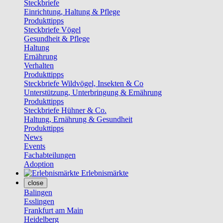
Steckbriefe
Einrichtung, Haltung & Pflege
Produkttipps
Steckbriefe Vögel
Gesundheit & Pflege
Haltung
Ernährung
Verhalten
Produkttipps
Steckbriefe Wildvögel, Insekten & Co
Unterstützung, Unterbringung & Ernährung
Produkttipps
Steckbriefe Hühner & Co.
Haltung, Ernährung & Gesundheit
Produkttipps
News
Events
Fachabteilungen
Adoption
Erlebnismärkte
close
Balingen
Esslingen
Frankfurt am Main
Heidelberg