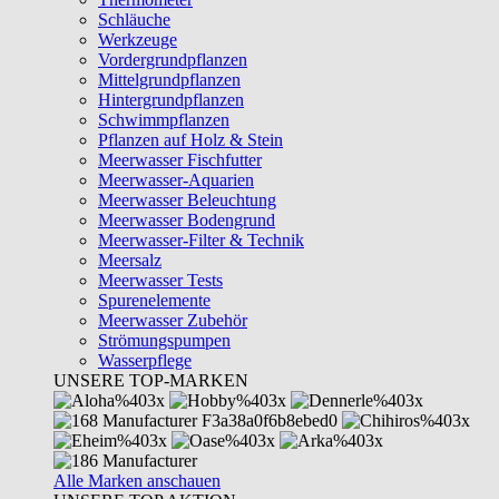
Schläuche
Werkzeuge
Vordergrundpflanzen
Mittelgrundpflanzen
Hintergrundpflanzen
Schwimmpflanzen
Pflanzen auf Holz & Stein
Meerwasser Fischfutter
Meerwasser-Aquarien
Meerwasser Beleuchtung
Meerwasser Bodengrund
Meerwasser-Filter & Technik
Meersalz
Meerwasser Tests
Spurenelemente
Meerwasser Zubehör
Strömungspumpen
Wasserpflege
UNSERE TOP-MARKEN
Alle Marken anschauen