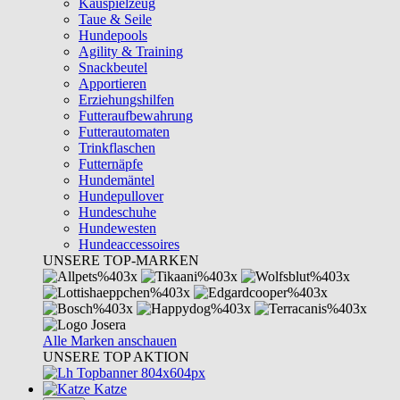
Kauspielzeug
Taue & Seile
Hundepools
Agility & Training
Snackbeutel
Apportieren
Erziehungshilfen
Futteraufbewahrung
Futterautomaten
Trinkflaschen
Futternäpfe
Hundemäntel
Hundepullover
Hundeschuhe
Hundewesten
Hundeaccessoires
UNSERE TOP-MARKEN
Alle Marken anschauen
UNSERE TOP AKTION
Katze