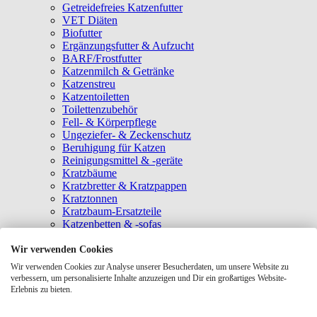
Getreidefreies Katzenfutter
VET Diäten
Biofutter
Ergänzungsfutter & Aufzucht
BARF/Frostfutter
Katzenmilch & Getränke
Katzenstreu
Katzentoiletten
Toilettenzubehör
Fell- & Körperpflege
Ungeziefer- & Zeckenschutz
Beruhigung für Katzen
Reinigungsmittel & -geräte
Kratzbäume
Kratzbretter & Kratzpappen
Kratztonnen
Kratzbaum-Ersatzteile
Katzenbetten & -sofas
Katzenhöhlen
Katzenhäuser
Wir verwenden Cookies
Hängematten & Fensterliegeplätze
Wir verwenden Cookies zur Analyse unserer Besucherdaten, um unsere Website zu
Katzendecken & -matten
verbessern, um personalisierte Inhalte anzuzeigen und Dir ein großartiges Website-
Baldrian- & Catnipspielzeug
Erlebnis zu bieten.
Spielmäuse & Bälle
Katzenangeln