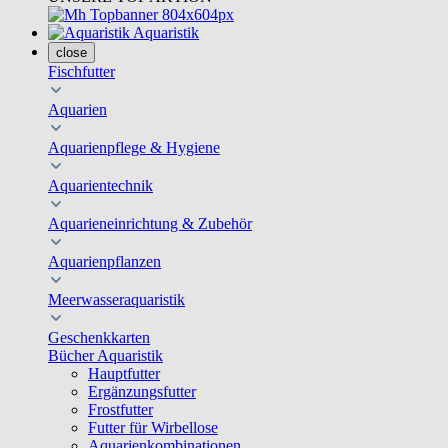
Aquaristik
close
Fischfutter
Aquarien
Aquarienpflege & Hygiene
Aquarientechnik
Aquarieneinrichtung & Zubehör
Aquarienpflanzen
Meerwasseraquaristik
Geschenkkarten
Bücher Aquaristik
Hauptfutter
Ergänzungsfutter
Frostfutter
Futter für Wirbellose
Aquarienkombinationen