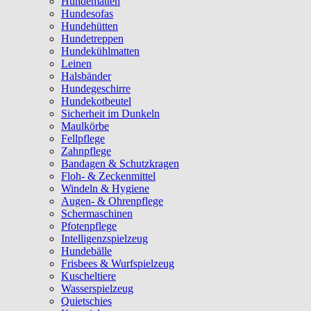
Hundematten
Hundesofas
Hundehütten
Hundetreppen
Hundekühlmatten
Leinen
Halsbänder
Hundegeschirre
Hundekotbeutel
Sicherheit im Dunkeln
Maulkörbe
Fellpflege
Zahnpflege
Bandagen & Schutzkragen
Floh- & Zeckenmittel
Windeln & Hygiene
Augen- & Ohrenpflege
Schermaschinen
Pfotenpflege
Intelligenzspielzeug
Hundebälle
Frisbees & Wurfspielzeug
Kuscheltiere
Wasserspielzeug
Quietschies