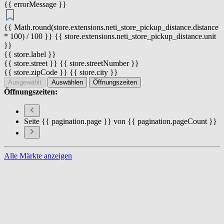
{{ errorMessage }}
{{ Math.round(store.extensions.neti_store_pickup_distance.distance
* 100) / 100 }} {{ store.extensions.neti_store_pickup_distance.unit
}}
{{ store.label }}
{{ store.street }} {{ store.streetNumber }}
{{ store.zipCode }} {{ store.city }}
Ausgewählt
Auswählen
Öffnungszeiten
Öffnungszeiten:
Seite {{ pagination.page }} von {{ pagination.pageCount }}
Alle Märkte anzeigen