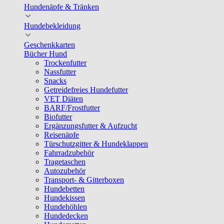
Hundenäpfe & Tränken
Hundebekleidung
Geschenkkarten
Bücher Hund
Trockenfutter
Nassfutter
Snacks
Getreidefreies Hundefutter
VET Diäten
BARF/Frostfutter
Biofutter
Ergänzungsfutter & Aufzucht
Reisenäpfe
Türschutzgitter & Hundeklappen
Fahrradzubehör
Tragetaschen
Autozubehör
Transport- & Gitterboxen
Hundebetten
Hundekissen
Hundehöhlen
Hundedecken