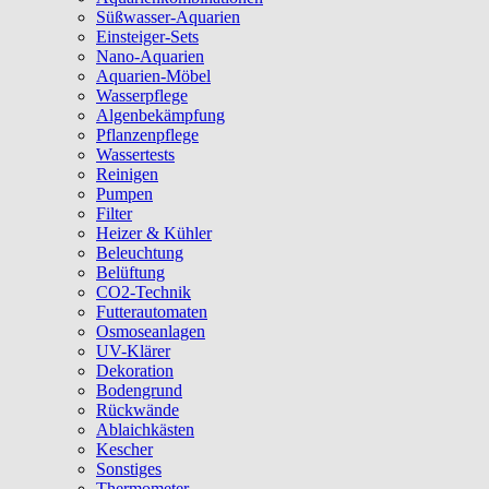
Süßwasser-Aquarien
Einsteiger-Sets
Nano-Aquarien
Aquarien-Möbel
Wasserpflege
Algenbekämpfung
Pflanzenpflege
Wassertests
Reinigen
Pumpen
Filter
Heizer & Kühler
Beleuchtung
Belüftung
CO2-Technik
Futterautomaten
Osmoseanlagen
UV-Klärer
Dekoration
Bodengrund
Rückwände
Ablaichkästen
Kescher
Sonstiges
Thermometer