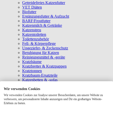
Getreidefreies Katzenfutter
VET Diäten
Biofutter
Ergänzungsfutter & Aufzucht
BARF/Frostfutter
Katzenmilch & Getränke
Katzenstreu
Katzentoiletten
Toilettenzubehör
Fell- & Körperpflege
Ungeziefer- & Zeckenschutz
Beruhigung für Katzen
Reinigungsmittel & -geräte
Kratzbäume
Kratzbretter & Kratzpappen
Kratztonnen
Kratzbaum-Ersatzteile
Katzenbetten & -sofas
Katzenhöhlen
Katzenhäuser
Wir verwenden Cookies
Hängematten & Fensterliegeplätze
Wir verwenden Cookies zur Analyse unserer Besucherdaten, um unsere Website zu
Katzendecken & -matten
verbessern, um personalisierte Inhalte anzuzeigen und Dir ein großartiges Website-
Baldrian- & Catnipspielzeug
Erlebnis zu bieten.
Spielmäuse & Bälle
Katzenangeln