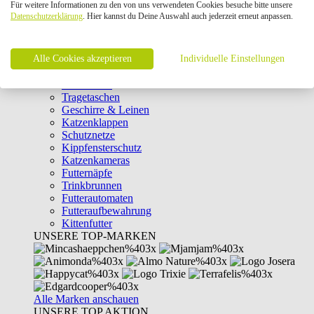
Für weitere Informationen zu den von uns verwendeten Cookies besuche bitte unsere
Intelligenzspielzeug
Datenschutzerklärung
. Hier kannst du Deine Auswahl auch jederzeit erneut anpassen.
Laserpointer & Elektrospielzeug
Katzentunnel
Clicker & Target Sticks für Katzen
Alle Cookies akzeptieren
Weiteres Katzenspielzeug
Individuelle Einstellungen
Transportboxen
Halsbänder
Tragetaschen
Geschirre & Leinen
Katzenklappen
Schutznetze
Kippfensterschutz
Katzenkameras
Futternäpfe
Trinkbrunnen
Futterautomaten
Futteraufbewahrung
Kittenfutter
UNSERE TOP-MARKEN
Alle Marken anschauen
UNSERE TOP AKTION