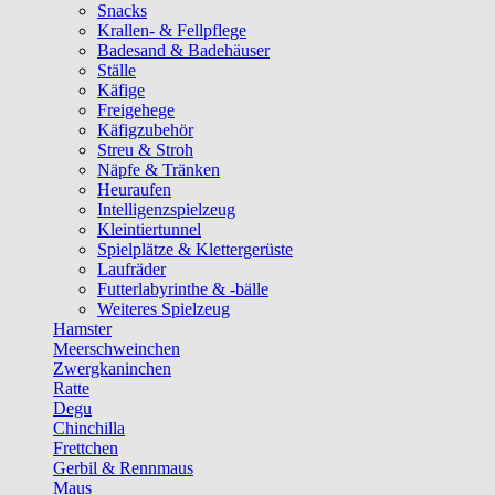
Snacks
Krallen- & Fellpflege
Badesand & Badehäuser
Ställe
Käfige
Freigehege
Käfigzubehör
Streu & Stroh
Näpfe & Tränken
Heuraufen
Intelligenzspielzeug
Kleintiertunnel
Spielplätze & Klettergerüste
Laufräder
Futterlabyrinthe & -bälle
Weiteres Spielzeug
Hamster
Meerschweinchen
Zwergkaninchen
Ratte
Degu
Chinchilla
Frettchen
Gerbil & Rennmaus
Maus