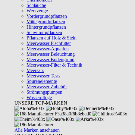
Schläuche
Werkzeuge
Vordergrundpflanzen
Mittelgrundpflanzen
Hintergrundpflanzen
Schwimmpflanzen
Pflanzen auf Holz & Stein
Meerwasser Fischfutter
Meerwasser-Aquarien
Meerwasser Beleuchtung
Meerwasser Bodengrund
Meerwasser-Filter & Technik
Meersalz
Meerwasser Tests
Spurenelemente
Meerwasser Zubehör
Strömungspumpen
Wasserpflege
UNSERE TOP-MARKEN
Alle Marken anschauen