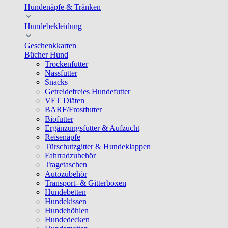
Hundenäpfe & Tränken
Hundebekleidung
Geschenkkarten
Bücher Hund
Trockenfutter
Nassfutter
Snacks
Getreidefreies Hundefutter
VET Diäten
BARF/Frostfutter
Biofutter
Ergänzungsfutter & Aufzucht
Reisenäpfe
Türschutzgitter & Hundeklappen
Fahrradzubehör
Tragetaschen
Autozubehör
Transport- & Gitterboxen
Hundebetten
Hundekissen
Hundehöhlen
Hundedecken