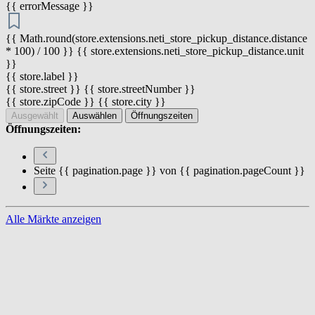
{{ errorMessage }}
{{ Math.round(store.extensions.neti_store_pickup_distance.distance
* 100) / 100 }} {{ store.extensions.neti_store_pickup_distance.unit
}}
{{ store.label }}
{{ store.street }} {{ store.streetNumber }}
{{ store.zipCode }} {{ store.city }}
Ausgewählt
Auswählen
Öffnungszeiten
Öffnungszeiten:
Seite {{ pagination.page }} von {{ pagination.pageCount }}
Alle Märkte anzeigen