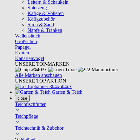
Leitern & Schaukeln
Spielzeug
Käfige & Volieren
Käfigzubehör
Streu & Sand
Näpfe & Tränken
Wellensittich
Großsittich
Papagei
Exoten
Kanarienvogel
UNSERE TOP-MARKEN
Alle Marken anschauen
UNSERE TOP AKTION
Garten & Teich
close
Teichfischfutter
Teichpflege
Teichtechnik & Zubehör
Wildvögel