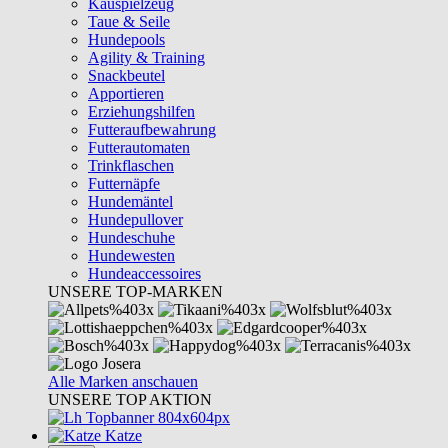
Kauspielzeug
Taue & Seile
Hundepools
Agility & Training
Snackbeutel
Apportieren
Erziehungshilfen
Futteraufbewahrung
Futterautomaten
Trinkflaschen
Futternäpfe
Hundemäntel
Hundepullover
Hundeschuhe
Hundewesten
Hundeaccessoires
UNSERE TOP-MARKEN
Alle Marken anschauen
UNSERE TOP AKTION
Katze