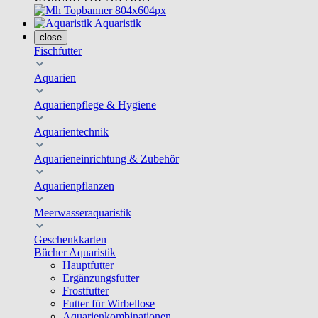
Aquaristik
close
Fischfutter
Aquarien
Aquarienpflege & Hygiene
Aquarientechnik
Aquarieneinrichtung & Zubehör
Aquarienpflanzen
Meerwasseraquaristik
Geschenkkarten
Bücher Aquaristik
Hauptfutter
Ergänzungsfutter
Frostfutter
Futter für Wirbellose
Aquarienkombinationen