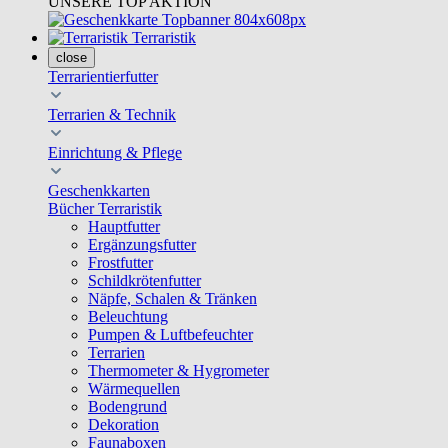
UNSERE TOP AKTION
Terraristik
close
Terrarientierfutter
Terrarien & Technik
Einrichtung & Pflege
Geschenkkarten
Bücher Terraristik
Hauptfutter
Ergänzungsfutter
Frostfutter
Schildkrötenfutter
Näpfe, Schalen & Tränken
Beleuchtung
Pumpen & Luftbefeuchter
Terrarien
Thermometer & Hygrometer
Wärmequellen
Bodengrund
Dekoration
Faunaboxen