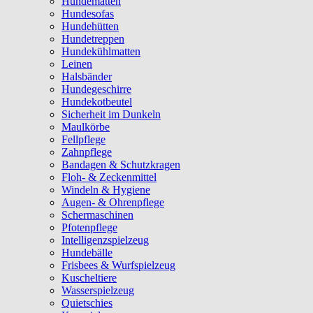
Hundematten
Hundesofas
Hundehütten
Hundetreppen
Hundekühlmatten
Leinen
Halsbänder
Hundegeschirre
Hundekotbeutel
Sicherheit im Dunkeln
Maulkörbe
Fellpflege
Zahnpflege
Bandagen & Schutzkragen
Floh- & Zeckenmittel
Windeln & Hygiene
Augen- & Ohrenpflege
Schermaschinen
Pfotenpflege
Intelligenzspielzeug
Hundebälle
Frisbees & Wurfspielzeug
Kuscheltiere
Wasserspielzeug
Quietschies