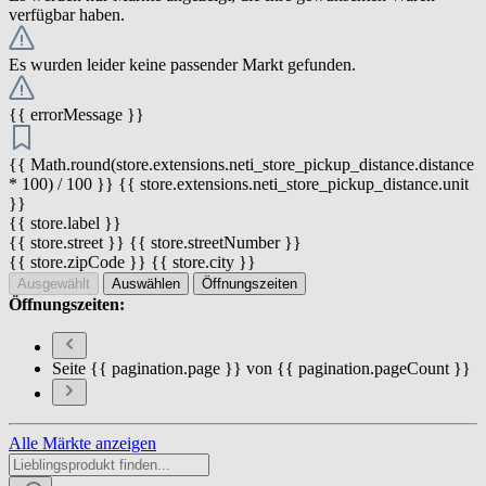
verfügbar haben.
Es wurden leider keine passender Markt gefunden.
{{ errorMessage }}
{{ Math.round(store.extensions.neti_store_pickup_distance.distance
* 100) / 100 }} {{ store.extensions.neti_store_pickup_distance.unit
}}
{{ store.label }}
{{ store.street }} {{ store.streetNumber }}
{{ store.zipCode }} {{ store.city }}
Ausgewählt
Auswählen
Öffnungszeiten
Öffnungszeiten:
Seite {{ pagination.page }} von {{ pagination.pageCount }}
Alle Märkte anzeigen