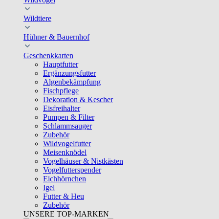
Wildtiere
Hühner & Bauernhof
Geschenkkarten
Hauptfutter
Ergänzungsfutter
Algenbekämpfung
Fischpflege
Dekoration & Kescher
Eisfreihalter
Pumpen & Filter
Schlammsauger
Zubehör
Wildvogelfutter
Meisenknödel
Vogelhäuser & Nistkästen
Vogelfutterspender
Eichhörnchen
Igel
Futter & Heu
Zubehör
UNSERE TOP-MARKEN