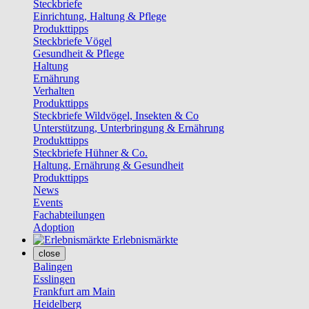
Steckbriefe
Einrichtung, Haltung & Pflege
Produkttipps
Steckbriefe Vögel
Gesundheit & Pflege
Haltung
Ernährung
Verhalten
Produkttipps
Steckbriefe Wildvögel, Insekten & Co
Unterstützung, Unterbringung & Ernährung
Produkttipps
Steckbriefe Hühner & Co.
Haltung, Ernährung & Gesundheit
Produkttipps
News
Events
Fachabteilungen
Adoption
Erlebnismärkte
close
Balingen
Esslingen
Frankfurt am Main
Heidelberg