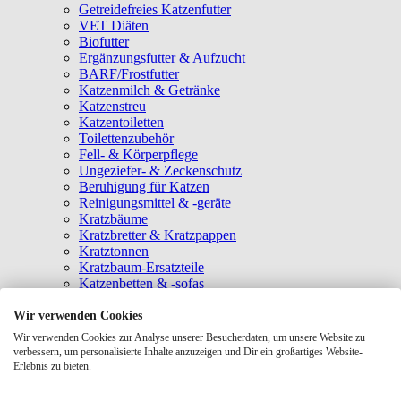
Getreidefreies Katzenfutter
VET Diäten
Biofutter
Ergänzungsfutter & Aufzucht
BARF/Frostfutter
Katzenmilch & Getränke
Katzenstreu
Katzentoiletten
Toilettenzubehör
Fell- & Körperpflege
Ungeziefer- & Zeckenschutz
Beruhigung für Katzen
Reinigungsmittel & -geräte
Kratzbäume
Kratzbretter & Kratzpappen
Kratztonnen
Kratzbaum-Ersatzteile
Katzenbetten & -sofas
Katzenhöhlen
Katzenhäuser
Wir verwenden Cookies
Hängematten & Fensterliegeplätze
Wir verwenden Cookies zur Analyse unserer Besucherdaten, um unsere Website zu
Katzendecken & -matten
verbessern, um personalisierte Inhalte anzuzeigen und Dir ein großartiges Website-
Baldrian- & Catnipspielzeug
Erlebnis zu bieten.
Spielmäuse & Bälle
Katzenangeln