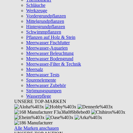
Schläuche
Werkzeuge
Vordergrundpflanzen
Mittelgrundpflanzen
Hintergrundpflanzen
Schwimmpflanzen
Pflanzen auf Holz & Stein
Meerwasser Fischfutter
Meerwasser-Aquarien
Meerwasser Beleuchtung
Meerwasser Bodengrund
Meerwasser-Filter & Technik
Meersalz
Meerwasser Tests
Spurenelemente
Meerwasser Zubehör
Strömungspumpen
Wasserpflege
UNSERE TOP-MARKEN
Alle Marken anschauen