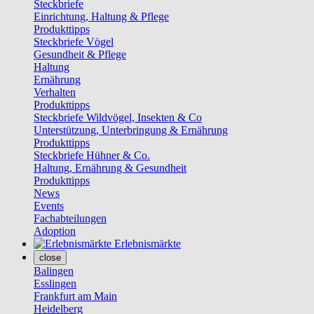
Steckbriefe
Einrichtung, Haltung & Pflege
Produkttipps
Steckbriefe Vögel
Gesundheit & Pflege
Haltung
Ernährung
Verhalten
Produkttipps
Steckbriefe Wildvögel, Insekten & Co
Unterstützung, Unterbringung & Ernährung
Produkttipps
Steckbriefe Hühner & Co.
Haltung, Ernährung & Gesundheit
Produkttipps
News
Events
Fachabteilungen
Adoption
Erlebnismärkte
close
Balingen
Esslingen
Frankfurt am Main
Heidelberg