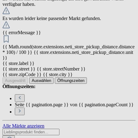
verfügbar haben.
Es wurden leider keine passender Markt gefunden.
{{ errorMessage }}
{{ Math.round(store.extensions.neti_store_pickup_distance.distance
* 100) / 100 }} {{ store.extensions.neti_store_pickup_distance.unit
}}
{{ store.label }}
{{ store.street }} {{ store.streetNumber }}
{{ store.zipCode }} {{ store.city }}
Ausgewählt
Auswählen
Öffnungszeiten
Öffnungszeiten:
Seite {{ pagination.page }} von {{ pagination.pageCount }}
Alle Märkte anzeigen