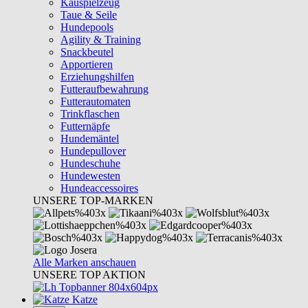
Kauspielzeug
Taue & Seile
Hundepools
Agility & Training
Snackbeutel
Apportieren
Erziehungshilfen
Futteraufbewahrung
Futterautomaten
Trinkflaschen
Futternäpfe
Hundemäntel
Hundepullover
Hundeschuhe
Hundewesten
Hundeaccessoires
UNSERE TOP-MARKEN
Alle Marken anschauen
UNSERE TOP AKTION
Katze