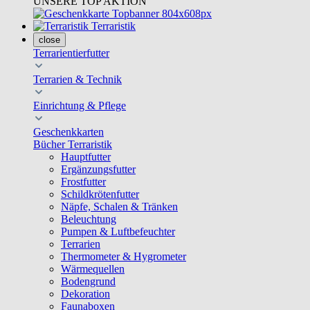
UNSERE TOP AKTION
Terraristik
close
Terrarientierfutter
Terrarien & Technik
Einrichtung & Pflege
Geschenkkarten
Bücher Terraristik
Hauptfutter
Ergänzungsfutter
Frostfutter
Schildkrötenfutter
Näpfe, Schalen & Tränken
Beleuchtung
Pumpen & Luftbefeuchter
Terrarien
Thermometer & Hygrometer
Wärmequellen
Bodengrund
Dekoration
Faunaboxen