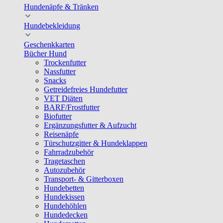
Hundenäpfe & Tränken
Hundebekleidung
Geschenkkarten
Bücher Hund
Trockenfutter
Nassfutter
Snacks
Getreidefreies Hundefutter
VET Diäten
BARF/Frostfutter
Biofutter
Ergänzungsfutter & Aufzucht
Reisenäpfe
Türschutzgitter & Hundeklappen
Fahrradzubehör
Tragetaschen
Autozubehör
Transport- & Gitterboxen
Hundebetten
Hundekissen
Hundehöhlen
Hundedecken