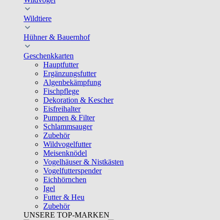
Wildtiere
Hühner & Bauernhof
Geschenkkarten
Hauptfutter
Ergänzungsfutter
Algenbekämpfung
Fischpflege
Dekoration & Kescher
Eisfreihalter
Pumpen & Filter
Schlammsauger
Zubehör
Wildvogelfutter
Meisenknödel
Vogelhäuser & Nistkästen
Vogelfutterspender
Eichhörnchen
Igel
Futter & Heu
Zubehör
UNSERE TOP-MARKEN