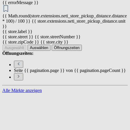
{{ errorMessage }}
{{ Math.round(store.extensions.neti_store_pickup_distance.distance
* 100) / 100 }} {{ store.extensions.neti_store_pickup_distance.unit
}}
{{ store.label }}
{{ store.street }} {{ store.streetNumber }}
{{ store.zipCode }} {{ store.city }}
Ausgewählt
Auswählen
Öffnungszeiten
Öffnungszeiten:
Seite {{ pagination.page }} von {{ pagination.pageCount }}
Alle Märkte anzeigen