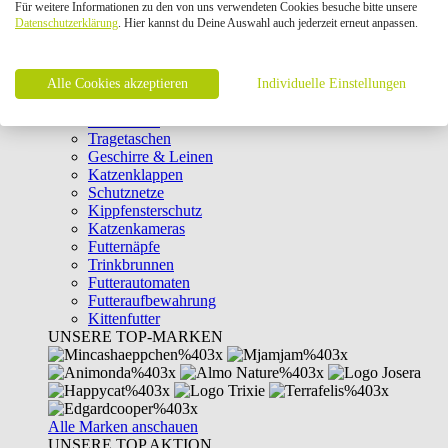
Für weitere Informationen zu den von uns verwendeten Cookies besuche bitte unsere
Intelligenzspielzeug
Datenschutzerklärung
. Hier kannst du Deine Auswahl auch jederzeit erneut anpassen.
Laserpointer & Elektrospielzeug
Katzentunnel
Clicker & Target Sticks für Katzen
Alle Cookies akzeptieren
Weiteres Katzenspielzeug
Individuelle Einstellungen
Transportboxen
Halsbänder
Tragetaschen
Geschirre & Leinen
Katzenklappen
Schutznetze
Kippfensterschutz
Katzenkameras
Futternäpfe
Trinkbrunnen
Futterautomaten
Futteraufbewahrung
Kittenfutter
UNSERE TOP-MARKEN
Alle Marken anschauen
UNSERE TOP AKTION