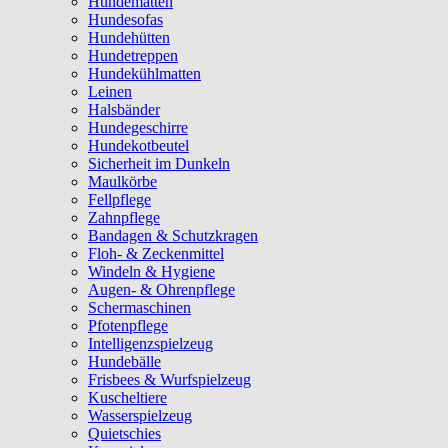
Hundematten
Hundesofas
Hundehütten
Hundetreppen
Hundekühlmatten
Leinen
Halsbänder
Hundegeschirre
Hundekotbeutel
Sicherheit im Dunkeln
Maulkörbe
Fellpflege
Zahnpflege
Bandagen & Schutzkragen
Floh- & Zeckenmittel
Windeln & Hygiene
Augen- & Ohrenpflege
Schermaschinen
Pfotenpflege
Intelligenzspielzeug
Hundebälle
Frisbees & Wurfspielzeug
Kuscheltiere
Wasserspielzeug
Quietschies