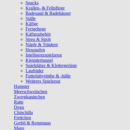
Snacks
Krallen- & Fellpflege
Badesand & Badehäuser
Ställe
Käfige
Freigehege
Käfigzubehör
Streu & Stroh
Näpfe & Tränken
Heuraufen
Intelligenzspielzeug
Kleintiertunnel
Spielplätze & Klettergerüste
Laufräder
Futterlabyrinthe & -bälle
Weiteres Spielzeug
Hamster
Meerschweinchen
Zwergkaninchen
Ratte
Degu
Chinchilla
Frettchen
Gerbil & Rennmaus
Maus