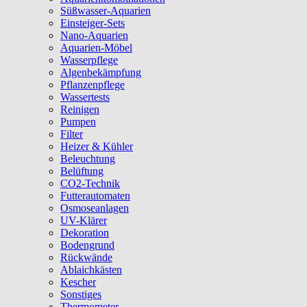
Süßwasser-Aquarien
Einsteiger-Sets
Nano-Aquarien
Aquarien-Möbel
Wasserpflege
Algenbekämpfung
Pflanzenpflege
Wassertests
Reinigen
Pumpen
Filter
Heizer & Kühler
Beleuchtung
Belüftung
CO2-Technik
Futterautomaten
Osmoseanlagen
UV-Klärer
Dekoration
Bodengrund
Rückwände
Ablaichkästen
Kescher
Sonstiges
Thermometer