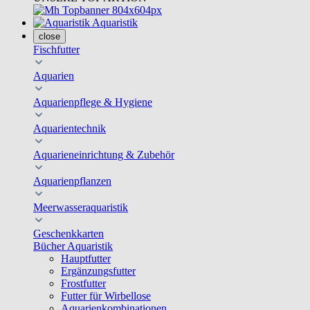
Aquaristik
close
Fischfutter
Aquarien
Aquarienpflege & Hygiene
Aquarientechnik
Aquarieneinrichtung & Zubehör
Aquarienpflanzen
Meerwasseraquaristik
Geschenkkarten
Bücher Aquaristik
Hauptfutter
Ergänzungsfutter
Frostfutter
Futter für Wirbellose
Aquarienkombinationen