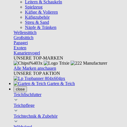
Leitern & Schaukeln
Spielzeug
Käfige & Volieren
Käfigzubehör
Streu & Sand
Näpfe & Tränken
Wellensittich
Großsittich
Papagei
Exoten
Kanarienvogel
UNSERE TOP-MARKEN
Alle Marken anschauen
UNSERE TOP AKTION
Garten & Teich
close
Teichfischfutter
Teichpflege
Teichtechnik & Zubehör
Wildvögel