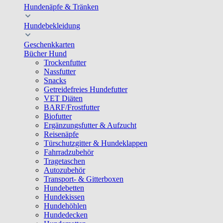
Hundenäpfe & Tränken
Hundebekleidung
Geschenkkarten
Bücher Hund
Trockenfutter
Nassfutter
Snacks
Getreidefreies Hundefutter
VET Diäten
BARF/Frostfutter
Biofutter
Ergänzungsfutter & Aufzucht
Reisenäpfe
Türschutzgitter & Hundeklappen
Fahrradzubehör
Tragetaschen
Autozubehör
Transport- & Gitterboxen
Hundebetten
Hundekissen
Hundehöhlen
Hundedecken