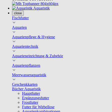
Aquaristik
close
Fischfutter
Aquarien
Aquarienpflege & Hygiene
Aquarientechnik
Aquarieneinrichtung & Zubehör
Aquarienpflanzen
Meerwasseraquaristik
Geschenkkarten
Bücher Aquaristik
Hauptfutter
Ergänzungsfutter
Frostfutter
Futter für Wirbellose
Aquarienkombinationen