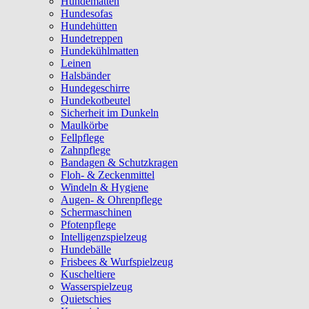
Hundematten
Hundesofas
Hundehütten
Hundetreppen
Hundekühlmatten
Leinen
Halsbänder
Hundegeschirre
Hundekotbeutel
Sicherheit im Dunkeln
Maulkörbe
Fellpflege
Zahnpflege
Bandagen & Schutzkragen
Floh- & Zeckenmittel
Windeln & Hygiene
Augen- & Ohrenpflege
Schermaschinen
Pfotenpflege
Intelligenzspielzeug
Hundebälle
Frisbees & Wurfspielzeug
Kuscheltiere
Wasserspielzeug
Quietschies