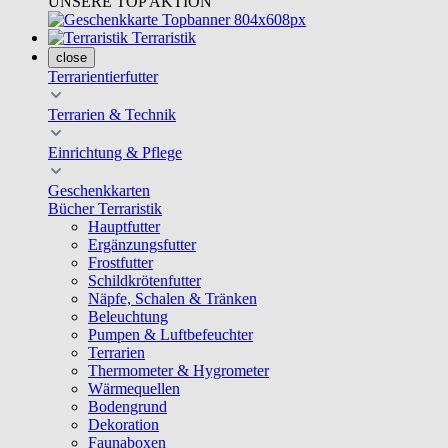
UNSERE TOP AKTION
Terraristik
close
Terrarientierfutter
Terrarien & Technik
Einrichtung & Pflege
Geschenkkarten
Bücher Terraristik
Hauptfutter
Ergänzungsfutter
Frostfutter
Schildkrötenfutter
Näpfe, Schalen & Tränken
Beleuchtung
Pumpen & Luftbefeuchter
Terrarien
Thermometer & Hygrometer
Wärmequellen
Bodengrund
Dekoration
Faunaboxen