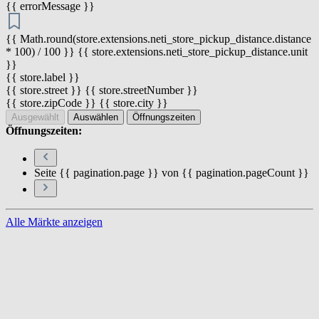
{{ errorMessage }}
{{ Math.round(store.extensions.neti_store_pickup_distance.distance
* 100) / 100 }} {{ store.extensions.neti_store_pickup_distance.unit
}}
{{ store.label }}
{{ store.street }} {{ store.streetNumber }}
{{ store.zipCode }} {{ store.city }}
Ausgewählt
Auswählen
Öffnungszeiten
Öffnungszeiten:
Seite {{ pagination.page }} von {{ pagination.pageCount }}
Alle Märkte anzeigen