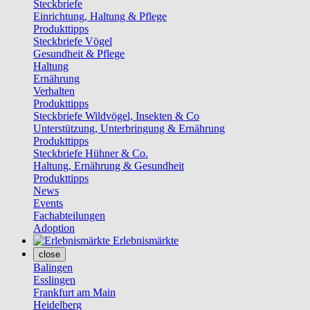
Steckbriefe
Einrichtung, Haltung & Pflege
Produkttipps
Steckbriefe Vögel
Gesundheit & Pflege
Haltung
Ernährung
Verhalten
Produkttipps
Steckbriefe Wildvögel, Insekten & Co
Unterstützung, Unterbringung & Ernährung
Produkttipps
Steckbriefe Hühner & Co.
Haltung, Ernährung & Gesundheit
Produkttipps
News
Events
Fachabteilungen
Adoption
Erlebnismärkte
close
Balingen
Esslingen
Frankfurt am Main
Heidelberg