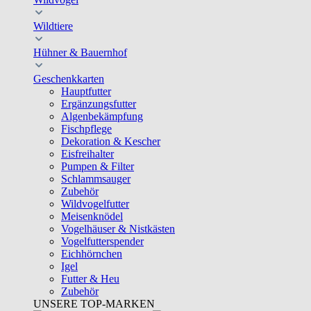
Wildtiere
Hühner & Bauernhof
Geschenkkarten
Hauptfutter
Ergänzungsfutter
Algenbekämpfung
Fischpflege
Dekoration & Kescher
Eisfreihalter
Pumpen & Filter
Schlammsauger
Zubehör
Wildvogelfutter
Meisenknödel
Vogelhäuser & Nistkästen
Vogelfutterspender
Eichhörnchen
Igel
Futter & Heu
Zubehör
UNSERE TOP-MARKEN