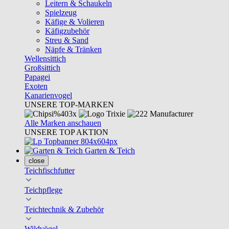
Leitern & Schaukeln
Spielzeug
Käfige & Volieren
Käfigzubehör
Streu & Sand
Näpfe & Tränken
Wellensittich
Großsittich
Papagei
Exoten
Kanarienvogel
UNSERE TOP-MARKEN
Alle Marken anschauen
UNSERE TOP AKTION
Garten & Teich
close
Teichfischfutter
Teichpflege
Teichtechnik & Zubehör
Wildvögel