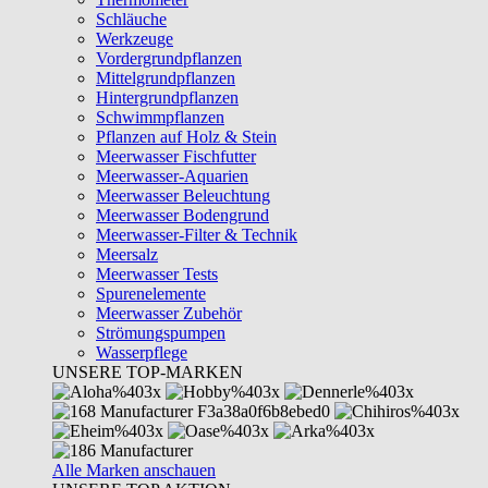
Schläuche
Werkzeuge
Vordergrundpflanzen
Mittelgrundpflanzen
Hintergrundpflanzen
Schwimmpflanzen
Pflanzen auf Holz & Stein
Meerwasser Fischfutter
Meerwasser-Aquarien
Meerwasser Beleuchtung
Meerwasser Bodengrund
Meerwasser-Filter & Technik
Meersalz
Meerwasser Tests
Spurenelemente
Meerwasser Zubehör
Strömungspumpen
Wasserpflege
UNSERE TOP-MARKEN
Alle Marken anschauen