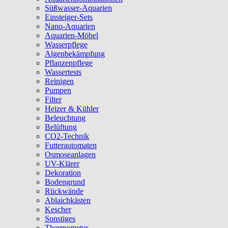
Süßwasser-Aquarien
Einsteiger-Sets
Nano-Aquarien
Aquarien-Möbel
Wasserpflege
Algenbekämpfung
Pflanzenpflege
Wassertests
Reinigen
Pumpen
Filter
Heizer & Kühler
Beleuchtung
Belüftung
CO2-Technik
Futterautomaten
Osmoseanlagen
UV-Klärer
Dekoration
Bodengrund
Rückwände
Ablaichkästen
Kescher
Sonstiges
Thermometer