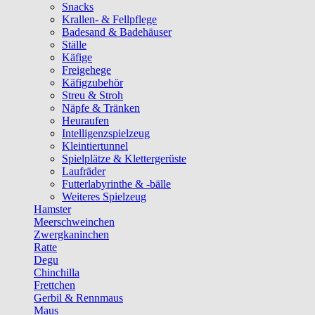
Snacks
Krallen- & Fellpflege
Badesand & Badehäuser
Ställe
Käfige
Freigehege
Käfigzubehör
Streu & Stroh
Näpfe & Tränken
Heuraufen
Intelligenzspielzeug
Kleintiertunnel
Spielplätze & Klettergerüste
Laufräder
Futterlabyrinthe & -bälle
Weiteres Spielzeug
Hamster
Meerschweinchen
Zwergkaninchen
Ratte
Degu
Chinchilla
Frettchen
Gerbil & Rennmaus
Maus