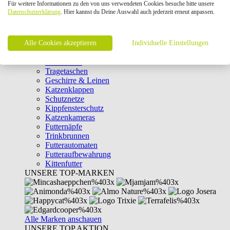
Für weitere Informationen zu den von uns verwendeten Cookies besuche bitte unsere
Intelligenzspielzeug
Datenschutzerklärung
. Hier kannst du Deine Auswahl auch jederzeit erneut anpassen.
Laserpointer & Elektrospielzeug
Katzentunnel
Clicker & Target Sticks für Katzen
Alle Cookies akzeptieren
Weiteres Katzenspielzeug
Individuelle Einstellungen
Transportboxen
Halsbänder
Tragetaschen
Geschirre & Leinen
Katzenklappen
Schutznetze
Kippfensterschutz
Katzenkameras
Futternäpfe
Trinkbrunnen
Futterautomaten
Futteraufbewahrung
Kittenfutter
UNSERE TOP-MARKEN
Alle Marken anschauen
UNSERE TOP AKTION