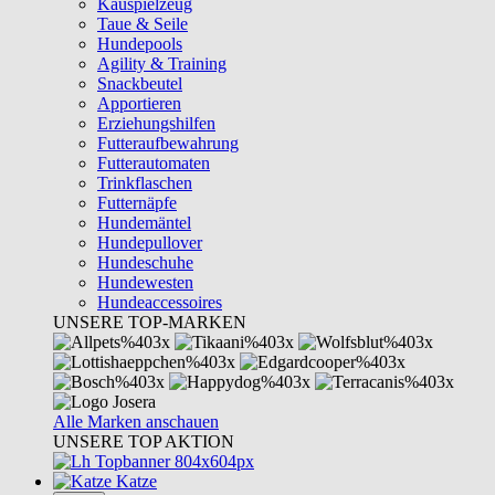
Kauspielzeug
Taue & Seile
Hundepools
Agility & Training
Snackbeutel
Apportieren
Erziehungshilfen
Futteraufbewahrung
Futterautomaten
Trinkflaschen
Futternäpfe
Hundemäntel
Hundepullover
Hundeschuhe
Hundewesten
Hundeaccessoires
UNSERE TOP-MARKEN
Alle Marken anschauen
UNSERE TOP AKTION
Katze