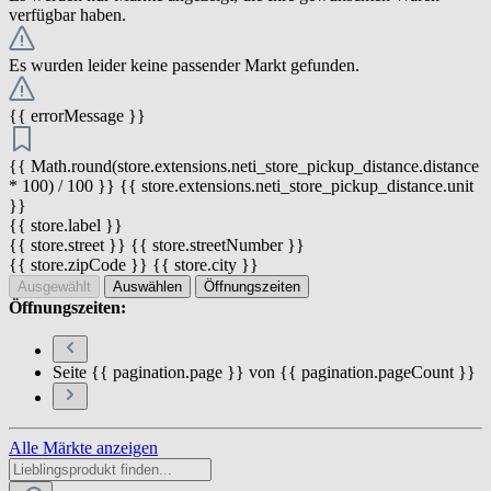
verfügbar haben.
Es wurden leider keine passender Markt gefunden.
{{ errorMessage }}
{{ Math.round(store.extensions.neti_store_pickup_distance.distance
* 100) / 100 }} {{ store.extensions.neti_store_pickup_distance.unit
}}
{{ store.label }}
{{ store.street }} {{ store.streetNumber }}
{{ store.zipCode }} {{ store.city }}
Ausgewählt
Auswählen
Öffnungszeiten
Öffnungszeiten:
Seite {{ pagination.page }} von {{ pagination.pageCount }}
Alle Märkte anzeigen