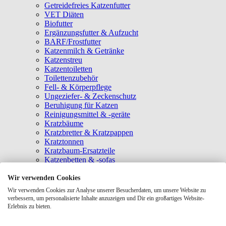
Getreidefreies Katzenfutter
VET Diäten
Biofutter
Ergänzungsfutter & Aufzucht
BARF/Frostfutter
Katzenmilch & Getränke
Katzenstreu
Katzentoiletten
Toilettenzubehör
Fell- & Körperpflege
Ungeziefer- & Zeckenschutz
Beruhigung für Katzen
Reinigungsmittel & -geräte
Kratzbäume
Kratzbretter & Kratzpappen
Kratztonnen
Kratzbaum-Ersatzteile
Katzenbetten & -sofas
Katzenhöhlen
Katzenhäuser
Wir verwenden Cookies
Hängematten & Fensterliegeplätze
Wir verwenden Cookies zur Analyse unserer Besucherdaten, um unsere Website zu
Katzendecken & -matten
verbessern, um personalisierte Inhalte anzuzeigen und Dir ein großartiges Website-
Baldrian- & Catnipspielzeug
Erlebnis zu bieten.
Spielmäuse & Bälle
Katzenangeln