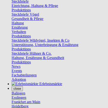
Steckbriefe
Einrichtung, Haltung & Pflege
Produkttipps
Steckbriefe Vögel
Gesundheit & Pflege
Haltung
Ernährung
Verhalten
Produkttipps
Steckbriefe Wildvögel, Insekten & Co
Unterstützung, Unterbringung & Ernährung
Produkttipps
Steckbriefe Hühner & Co.
Haltung, Ernährung & Gesundheit
Produkttipps
News
Events
Fachabteilungen
Adoption
Erlebnismärkte
close
Balingen
Esslingen
Frankfurt am Main
Heidelberg