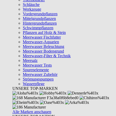
Schläuche
Werkzeuge
Vordergrundpflanzen
Mittelgrundpflanzen
Hintergrundpflanzen
Schwimmpflanzen
Pflanzen auf Holz & Stein
Meerwasser Fischfutter
Meerwasser-Aquarien
Meerwasser Beleuchtung
Meerwasser Bodengrund
Meerwasser-Filter & Technik
Meersalz
Meerwasser Tests
Spurenelemente
Meerwasser Zubehör
Strömungspumpen
Wasserpflege
UNSERE TOP-MARKEN
Alle Marken anschauen