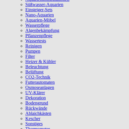
Süßwasser-Aquarien
Einsteiger-Sets
Nano-Aquarien
Aquarien-Möbel
Wasserpflege
Algenbekämpfung
Pflanzenpflege
Wassertests
Reinigen
Pumpen
Filter
Heizer & Kühler
Beleuchtung
Belüftung
CO2-Technik
Futterautomaten
Osmoseanlagen
UV-Klärer
Dekoration
Bodengrund
Rückwände
Ablaichkästen
Kescher
Sonstiges
Thermometer