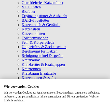
Getreidefreies Katzenfutter
VET Diäten
Biofutter
Ergänzungsfutter & Aufzucht
BARF/Frostfutter
Katzenmilch & Getränke
Katzenstreu
Katzentoiletten
Toilettenzubehör
Fell- & Körperpflege
Ungeziefer- & Zeckenschutz
Beruhigung für Katzen
Reinigungsmittel & -geräte
Kratzbäume
Kratzbretter & Kratzpappen
Kratztonnen
Kratzbaum-Ersatzteile
Katzenbetten & -sofas
Katzenhöhlen
Katzenhäuser
Wir verwenden Cookies
Hängematten & Fensterliegeplätze
Wir verwenden Cookies zur Analyse unserer Besucherdaten, um unsere Website zu
Katzendecken & -matten
verbessern, um personalisierte Inhalte anzuzeigen und Dir ein großartiges Website-
Baldrian- & Catnipspielzeug
Erlebnis zu bieten.
Spielmäuse & Bälle
Katzenangeln