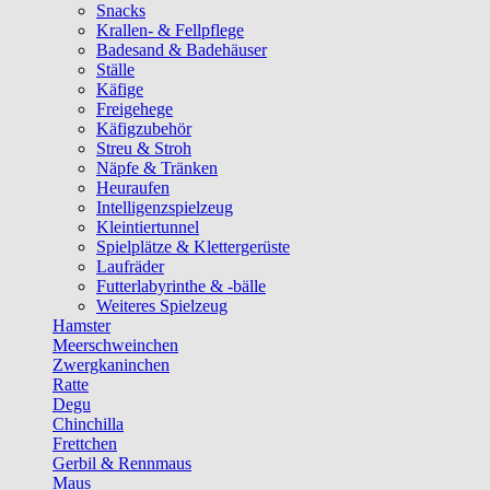
Snacks
Krallen- & Fellpflege
Badesand & Badehäuser
Ställe
Käfige
Freigehege
Käfigzubehör
Streu & Stroh
Näpfe & Tränken
Heuraufen
Intelligenzspielzeug
Kleintiertunnel
Spielplätze & Klettergerüste
Laufräder
Futterlabyrinthe & -bälle
Weiteres Spielzeug
Hamster
Meerschweinchen
Zwergkaninchen
Ratte
Degu
Chinchilla
Frettchen
Gerbil & Rennmaus
Maus