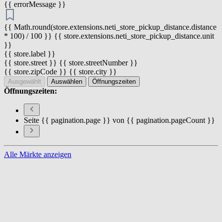
{{ errorMessage }}
{{ Math.round(store.extensions.neti_store_pickup_distance.distance
* 100) / 100 }} {{ store.extensions.neti_store_pickup_distance.unit
}}
{{ store.label }}
{{ store.street }} {{ store.streetNumber }}
{{ store.zipCode }} {{ store.city }}
Ausgewählt
Auswählen
Öffnungszeiten
Öffnungszeiten:
Seite {{ pagination.page }} von {{ pagination.pageCount }}
Alle Märkte anzeigen