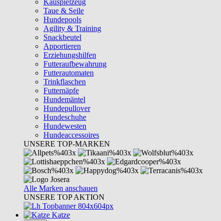
Kauspielzeug
Taue & Seile
Hundepools
Agility & Training
Snackbeutel
Apportieren
Erziehungshilfen
Futteraufbewahrung
Futterautomaten
Trinkflaschen
Futternäpfe
Hundemäntel
Hundepullover
Hundeschuhe
Hundewesten
Hundeaccessoires
UNSERE TOP-MARKEN
Alle Marken anschauen
UNSERE TOP AKTION
Katze