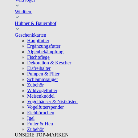
Wildtiere
Hühner & Bauernhof
Geschenkkarten
Hauptfutter
Ergänzungsfutter
Algenbekämpfung
Fischpflege
Dekoration & Kescher
Eisfreihalter
Pumpen & Filter
Schlammsauger
Zubehör
Wildvogelfutter
Meisenknödel
Vogelhäuser & Nistkästen
Vogelfutterspender
Eichhörnchen
Igel
Futter & Heu
Zubehör
UNSERE TOP-MARKEN