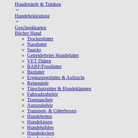
Hundenäpfe & Tränken
Hundebekleidung
Geschenkkarten
Bücher Hund
Trockenfutter
Nassfutter
Snacks
Getreidefreies Hundefutter
VET Diäten
BARF/Frostfutter
Biofutter
Ergänzungsfutter & Aufzucht
Reisenäpfe
Türschutzgitter & Hundeklappen
Fahrradzubehör
Tragetaschen
Autozubehör
Transport- & Gitterboxen
Hundebetten
Hundekissen
Hundehöhlen
Hundedecken