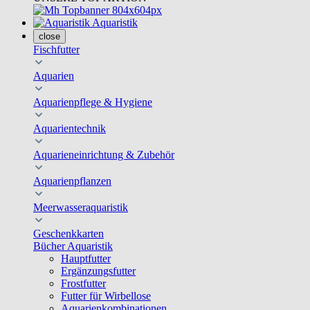
Aquaristik
close
Fischfutter
Aquarien
Aquarienpflege & Hygiene
Aquarientechnik
Aquarieneinrichtung & Zubehör
Aquarienpflanzen
Meerwasseraquaristik
Geschenkkarten
Bücher Aquaristik
Hauptfutter
Ergänzungsfutter
Frostfutter
Futter für Wirbellose
Aquarienkombinationen