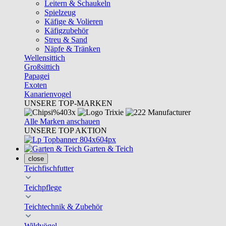
Leitern & Schaukeln
Spielzeug
Käfige & Volieren
Käfigzubehör
Streu & Sand
Näpfe & Tränken
Wellensittich
Großsittich
Papagei
Exoten
Kanarienvogel
UNSERE TOP-MARKEN
Alle Marken anschauen
UNSERE TOP AKTION
Garten & Teich
close
Teichfischfutter
Teichpflege
Teichtechnik & Zubehör
Wildvögel