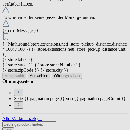
verfügbar haben.
Es wurden leider keine passender Markt gefunden.
{{ errorMessage }}
{{ Math.round(store.extensions.neti_store_pickup_distance.distance
* 100) / 100 }} {{ store.extensions.neti_store_pickup_distance.unit
}}
{{ store.label }}
{{ store.street }} {{ store.streetNumber }}
{{ store.zipCode }} {{ store.city }}
Ausgewählt
Auswählen
Öffnungszeiten
Öffnungszeiten:
Seite {{ pagination.page }} von {{ pagination.pageCount }}
Alle Märkte anzeigen