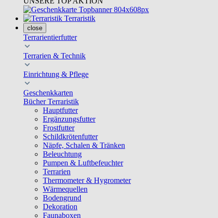
UNSERE TOP AKTION
Terraristik
close
Terrarientierfutter
Terrarien & Technik
Einrichtung & Pflege
Geschenkkarten
Bücher Terraristik
Hauptfutter
Ergänzungsfutter
Frostfutter
Schildkrötenfutter
Näpfe, Schalen & Tränken
Beleuchtung
Pumpen & Luftbefeuchter
Terrarien
Thermometer & Hygrometer
Wärmequellen
Bodengrund
Dekoration
Faunaboxen