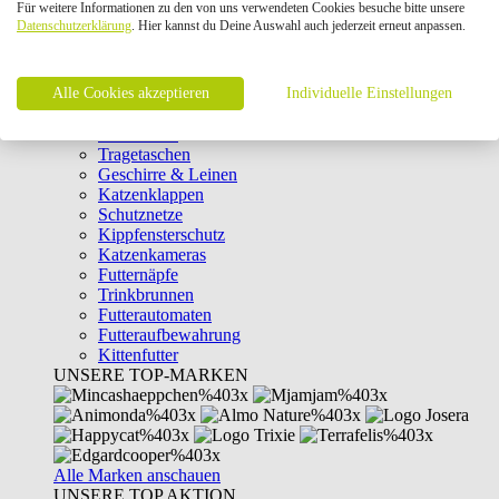
Für weitere Informationen zu den von uns verwendeten Cookies besuche bitte unsere
Intelligenzspielzeug
Datenschutzerklärung
. Hier kannst du Deine Auswahl auch jederzeit erneut anpassen.
Laserpointer & Elektrospielzeug
Katzentunnel
Clicker & Target Sticks für Katzen
Alle Cookies akzeptieren
Weiteres Katzenspielzeug
Individuelle Einstellungen
Transportboxen
Halsbänder
Tragetaschen
Geschirre & Leinen
Katzenklappen
Schutznetze
Kippfensterschutz
Katzenkameras
Futternäpfe
Trinkbrunnen
Futterautomaten
Futteraufbewahrung
Kittenfutter
UNSERE TOP-MARKEN
Alle Marken anschauen
UNSERE TOP AKTION