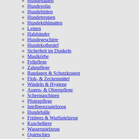
Hundematten
Hundesofas
Hundehütten
Hundetreppen
Hundekühlmatten
Leinen
Halsbänder
Hundegeschirre
Hundekotbeutel
Sicherheit im Dunkeln
Maulkörbe
Fellpflege
Zahnpflege
Bandagen & Schutzkragen
Floh- & Zeckenmittel
Windeln & Hygiene
Augen- & Ohrenpflege
Schermaschinen
Pfotenpflege
Intelligenzspielzeug
Hundebälle
Frisbees & Wurfspielzeug
Kuscheltiere
Wasserspielzeug
Quietschies