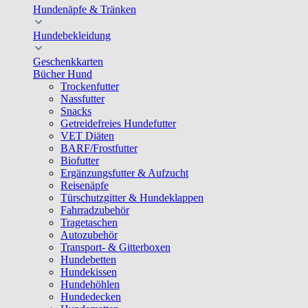
Hundenäpfe & Tränken
Hundebekleidung
Geschenkkarten
Bücher Hund
Trockenfutter
Nassfutter
Snacks
Getreidefreies Hundefutter
VET Diäten
BARF/Frostfutter
Biofutter
Ergänzungsfutter & Aufzucht
Reisenäpfe
Türschutzgitter & Hundeklappen
Fahrradzubehör
Tragetaschen
Autozubehör
Transport- & Gitterboxen
Hundebetten
Hundekissen
Hundehöhlen
Hundedecken