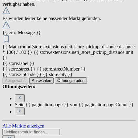
verfügbar haben.
Es wurden leider keine passender Markt gefunden.
{{ errorMessage }}
{{ Math.round(store.extensions.neti_store_pickup_distance.distance
* 100) / 100 }} {{ store.extensions.neti_store_pickup_distance.unit
}}
{{ store.label }}
{{ store.street }} {{ store.streetNumber }}
{{ store.zipCode }} {{ store.city }}
Ausgewählt
Auswählen
Öffnungszeiten
Öffnungszeiten:
Seite {{ pagination.page }} von {{ pagination.pageCount }}
Alle Märkte anzeigen