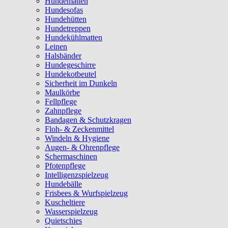
Hundematten
Hundesofas
Hundehütten
Hundetreppen
Hundekühlmatten
Leinen
Halsbänder
Hundegeschirre
Hundekotbeutel
Sicherheit im Dunkeln
Maulkörbe
Fellpflege
Zahnpflege
Bandagen & Schutzkragen
Floh- & Zeckenmittel
Windeln & Hygiene
Augen- & Ohrenpflege
Schermaschinen
Pfotenpflege
Intelligenzspielzeug
Hundebälle
Frisbees & Wurfspielzeug
Kuscheltiere
Wasserspielzeug
Quietschies