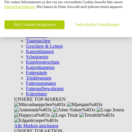
Für weitere Informationen zu den von uns verwendeten Cookies besuche bitte unsere
Intelligenzspielzeug
Datenschutzerklärung
. Hier kannst du Deine Auswahl auch jederzeit erneut anpassen.
Laserpointer & Elektrospielzeug
Katzentunnel
Clicker & Target Sticks für Katzen
Alle Cookies akzeptieren
Weiteres Katzenspielzeug
Individuelle Einstellungen
Transportboxen
Halsbänder
Tragetaschen
Geschirre & Leinen
Katzenklappen
Schutznetze
Kippfensterschutz
Katzenkameras
Futternäpfe
Trinkbrunnen
Futterautomaten
Futteraufbewahrung
Kittenfutter
UNSERE TOP-MARKEN
Alle Marken anschauen
UNSERE TOP AKTION