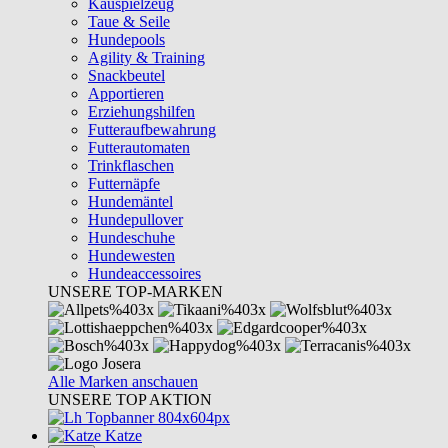
Kauspielzeug
Taue & Seile
Hundepools
Agility & Training
Snackbeutel
Apportieren
Erziehungshilfen
Futteraufbewahrung
Futterautomaten
Trinkflaschen
Futternäpfe
Hundemäntel
Hundepullover
Hundeschuhe
Hundewesten
Hundeaccessoires
UNSERE TOP-MARKEN
Alle Marken anschauen
UNSERE TOP AKTION
Katze