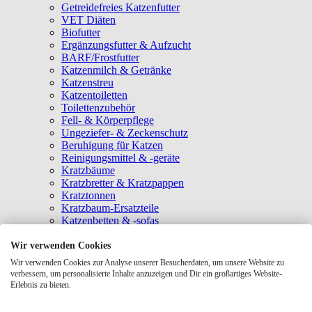
Getreidefreies Katzenfutter
VET Diäten
Biofutter
Ergänzungsfutter & Aufzucht
BARF/Frostfutter
Katzenmilch & Getränke
Katzenstreu
Katzentoiletten
Toilettenzubehör
Fell- & Körperpflege
Ungeziefer- & Zeckenschutz
Beruhigung für Katzen
Reinigungsmittel & -geräte
Kratzbäume
Kratzbretter & Kratzpappen
Kratztonnen
Kratzbaum-Ersatzteile
Katzenbetten & -sofas
Katzenhöhlen
Katzenhäuser
Wir verwenden Cookies
Hängematten & Fensterliegeplätze
Wir verwenden Cookies zur Analyse unserer Besucherdaten, um unsere Website zu
Katzendecken & -matten
verbessern, um personalisierte Inhalte anzuzeigen und Dir ein großartiges Website-
Baldrian- & Catnipspielzeug
Erlebnis zu bieten.
Spielmäuse & Bälle
Katzenangeln