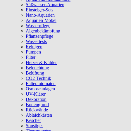
Süßwasser-Aquarien
Einsteiger-Sets
Nano-Aquarien
Aquarien-Möbel
Wasserpflege
Algenbekämpfung
Pflanzenpflege
Wassertests
Reinigen
Pumpen
Filter
Heizer & Kühler
Beleuchtung
Belüftung
CO2-Technik
Futterautomaten
Osmoseanlagen
UV-Klärer
Dekoration
Bodengrund
Rückwände
Ablaichkästen
Kescher
Sonstiges
Thermometer