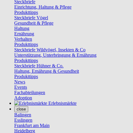
Steckbriefe
Einrichtung, Haltung & Pflege
Produkttipps
Steckbriefe Vögel
Gesundheit & Pflege
Haltung
Ernährung
Verhalten
Produkttipps
Steckbriefe Wildvögel, Insekten & Co
Unterstützung, Unterbringung & Ernährung
Produkttipps
Steckbriefe Hühner & Co.
Haltung, Ernährung & Gesundheit
Produkttipps
News
Events
Fachabteilungen
Adoption
Erlebnismärkte
close
Balingen
Esslingen
Frankfurt am Main
Heidelberg