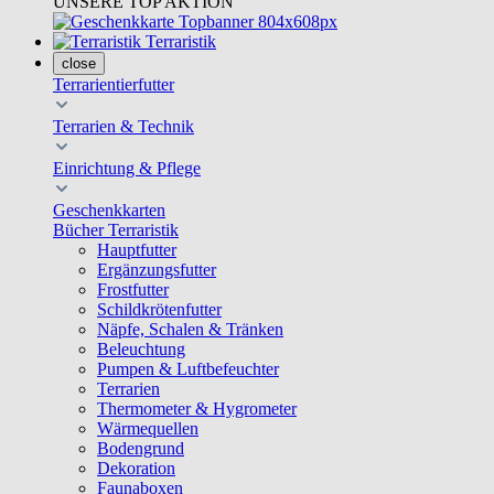
UNSERE TOP AKTION
Terraristik
close
Terrarientierfutter
Terrarien & Technik
Einrichtung & Pflege
Geschenkkarten
Bücher Terraristik
Hauptfutter
Ergänzungsfutter
Frostfutter
Schildkrötenfutter
Näpfe, Schalen & Tränken
Beleuchtung
Pumpen & Luftbefeuchter
Terrarien
Thermometer & Hygrometer
Wärmequellen
Bodengrund
Dekoration
Faunaboxen