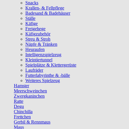
Snacks
Krallen- & Fellpflege
Badesand & Badehäuser
Ställe
Käfige
Freigehege
Käfigzubehör
Streu & Stroh
Näpfe & Tränken
Heuraufen
Intelligenzspielzeug
Kleintiertunnel
Spielplätze & Klettergerüste
Laufräder
Futterlabyrinthe & -bälle
Weiteres Spielzeug
Hamster
Meerschweinchen
Zwergkaninchen
Ratte
Degu
Chinchilla
Frettchen
Gerbil & Rennmaus
Maus