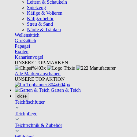
Leitern & Schaukeln
Spielzeug
Käfige & Volieren
Käfigzubehör
Streu & Sand
Näpfe & Tränken
Wellensittich
Großsittich
Papagei
Exoten
Kanarienvogel
UNSERE TOP-MARKEN
Alle Marken anschauen
UNSERE TOP AKTION
Garten & Teich
close
Teichfischfutter
Teichpflege
Teichtechnik & Zubehör
Wildvögel