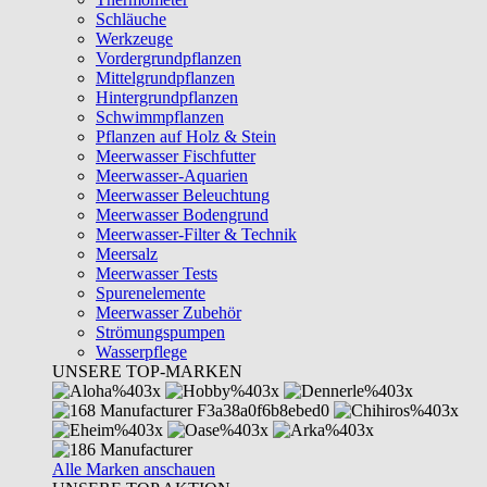
Schläuche
Werkzeuge
Vordergrundpflanzen
Mittelgrundpflanzen
Hintergrundpflanzen
Schwimmpflanzen
Pflanzen auf Holz & Stein
Meerwasser Fischfutter
Meerwasser-Aquarien
Meerwasser Beleuchtung
Meerwasser Bodengrund
Meerwasser-Filter & Technik
Meersalz
Meerwasser Tests
Spurenelemente
Meerwasser Zubehör
Strömungspumpen
Wasserpflege
UNSERE TOP-MARKEN
Alle Marken anschauen