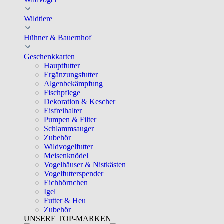
Wildtiere
Hühner & Bauernhof
Geschenkkarten
Hauptfutter
Ergänzungsfutter
Algenbekämpfung
Fischpflege
Dekoration & Kescher
Eisfreihalter
Pumpen & Filter
Schlammsauger
Zubehör
Wildvogelfutter
Meisenknödel
Vogelhäuser & Nistkästen
Vogelfutterspender
Eichhörnchen
Igel
Futter & Heu
Zubehör
UNSERE TOP-MARKEN