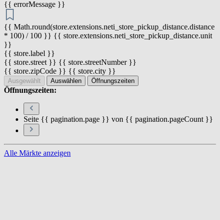
{{ errorMessage }}
{{ Math.round(store.extensions.neti_store_pickup_distance.distance
* 100) / 100 }} {{ store.extensions.neti_store_pickup_distance.unit
}}
{{ store.label }}
{{ store.street }} {{ store.streetNumber }}
{{ store.zipCode }} {{ store.city }}
Ausgewählt
Auswählen
Öffnungszeiten
Öffnungszeiten:
Seite {{ pagination.page }} von {{ pagination.pageCount }}
Alle Märkte anzeigen