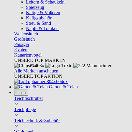
Leitern & Schaukeln
Spielzeug
Käfige & Volieren
Käfigzubehör
Streu & Sand
Näpfe & Tränken
Wellensittich
Großsittich
Papagei
Exoten
Kanarienvogel
UNSERE TOP-MARKEN
Alle Marken anschauen
UNSERE TOP AKTION
Garten & Teich
close
Teichfischfutter
Teichpflege
Teichtechnik & Zubehör
Wildvögel