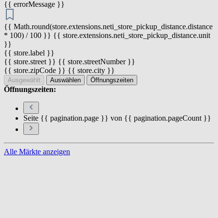
{{ errorMessage }}
{{ Math.round(store.extensions.neti_store_pickup_distance.distance
* 100) / 100 }} {{ store.extensions.neti_store_pickup_distance.unit
}}
{{ store.label }}
{{ store.street }} {{ store.streetNumber }}
{{ store.zipCode }} {{ store.city }}
Ausgewählt
Auswählen
Öffnungszeiten
Öffnungszeiten:
Seite {{ pagination.page }} von {{ pagination.pageCount }}
Alle Märkte anzeigen