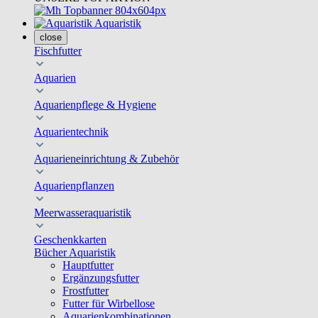
Aquaristik
close
Fischfutter
Aquarien
Aquarienpflege & Hygiene
Aquarientechnik
Aquarieneinrichtung & Zubehör
Aquarienpflanzen
Meerwasseraquaristik
Geschenkkarten
Bücher Aquaristik
Hauptfutter
Ergänzungsfutter
Frostfutter
Futter für Wirbellose
Aquarienkombinationen