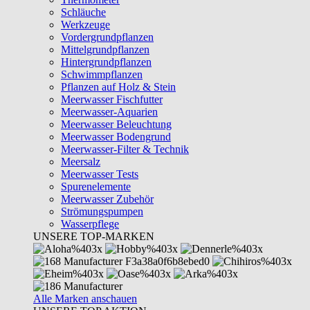
Schläuche
Werkzeuge
Vordergrundpflanzen
Mittelgrundpflanzen
Hintergrundpflanzen
Schwimmpflanzen
Pflanzen auf Holz & Stein
Meerwasser Fischfutter
Meerwasser-Aquarien
Meerwasser Beleuchtung
Meerwasser Bodengrund
Meerwasser-Filter & Technik
Meersalz
Meerwasser Tests
Spurenelemente
Meerwasser Zubehör
Strömungspumpen
Wasserpflege
UNSERE TOP-MARKEN
Alle Marken anschauen