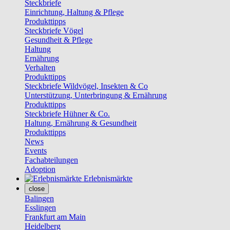
Steckbriefe
Einrichtung, Haltung & Pflege
Produkttipps
Steckbriefe Vögel
Gesundheit & Pflege
Haltung
Ernährung
Verhalten
Produkttipps
Steckbriefe Wildvögel, Insekten & Co
Unterstützung, Unterbringung & Ernährung
Produkttipps
Steckbriefe Hühner & Co.
Haltung, Ernährung & Gesundheit
Produkttipps
News
Events
Fachabteilungen
Adoption
Erlebnismärkte
close
Balingen
Esslingen
Frankfurt am Main
Heidelberg