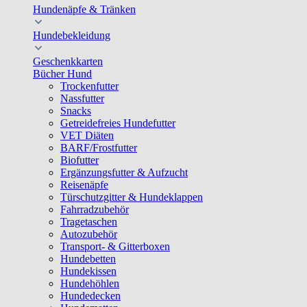
Hundenäpfe & Tränken
Hundebekleidung
Geschenkkarten
Bücher Hund
Trockenfutter
Nassfutter
Snacks
Getreidefreies Hundefutter
VET Diäten
BARF/Frostfutter
Biofutter
Ergänzungsfutter & Aufzucht
Reisenäpfe
Türschutzgitter & Hundeklappen
Fahrradzubehör
Tragetaschen
Autozubehör
Transport- & Gitterboxen
Hundebetten
Hundekissen
Hundehöhlen
Hundedecken