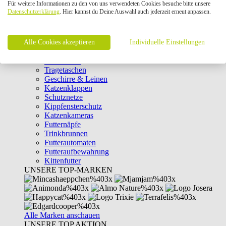
Für weitere Informationen zu den von uns verwendeten Cookies besuche bitte unsere
Intelligenzspielzeug
Datenschutzerklärung
. Hier kannst du Deine Auswahl auch jederzeit erneut anpassen.
Laserpointer & Elektrospielzeug
Katzentunnel
Clicker & Target Sticks für Katzen
Alle Cookies akzeptieren
Weiteres Katzenspielzeug
Individuelle Einstellungen
Transportboxen
Halsbänder
Tragetaschen
Geschirre & Leinen
Katzenklappen
Schutznetze
Kippfensterschutz
Katzenkameras
Futternäpfe
Trinkbrunnen
Futterautomaten
Futteraufbewahrung
Kittenfutter
UNSERE TOP-MARKEN
Alle Marken anschauen
UNSERE TOP AKTION