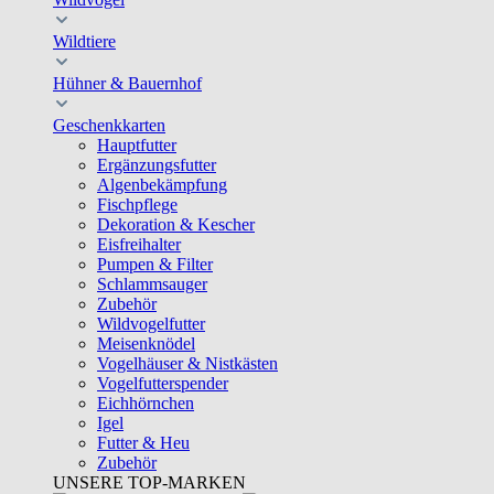
Wildtiere
Hühner & Bauernhof
Geschenkkarten
Hauptfutter
Ergänzungsfutter
Algenbekämpfung
Fischpflege
Dekoration & Kescher
Eisfreihalter
Pumpen & Filter
Schlammsauger
Zubehör
Wildvogelfutter
Meisenknödel
Vogelhäuser & Nistkästen
Vogelfutterspender
Eichhörnchen
Igel
Futter & Heu
Zubehör
UNSERE TOP-MARKEN