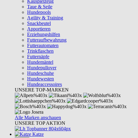
Kauspielzeug
Taue & Seile
Hundepools
Agility & Training
Snackbeutel
Apportieren
Erziehungshilfen
Futteraufbewahrung
Futterautomaten
Trinkflaschen
Futternäpfe
Hundemäntel
Hundepullover
Hundeschuhe
Hundewesten
Hundeaccessoires
UNSERE TOP-MARKEN
Alle Marken anschauen
UNSERE TOP AKTION
Katze