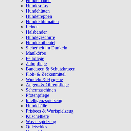
Hundematten
Hundesofas
Hundehütten
Hundetreppen
Hundekühlmatten
Leinen
Halsbänder
Hundegeschirre
Hundekotbeutel
Sicherheit im Dunkeln
Maulkörbe
Fellpflege
Zahnpflege
Bandagen & Schutzkragen
Floh- & Zeckenmittel
Windeln & Hygiene
Augen- & Ohrenpflege
Schermaschinen
Pfotenpflege
Intelligenzspielzeug
Hundebälle
Frisbees & Wurfspielzeug
Kuscheltiere
Wasserspielzeug
Quietschies