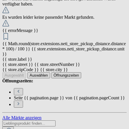
verfügbar haben.
Es wurden leider keine passender Markt gefunden.
{{ errorMessage }}
{{ Math.round(store.extensions.neti_store_pickup_distance.distance
* 100) / 100 }} {{ store.extensions.neti_store_pickup_distance.unit
}}
{{ store.label }}
{{ store.street }} {{ store.streetNumber }}
{{ store.zipCode }} {{ store.city }}
Ausgewählt
Auswählen
Öffnungszeiten
Öffnungszeiten:
Seite {{ pagination.page }} von {{ pagination.pageCount }}
Alle Märkte anzeigen