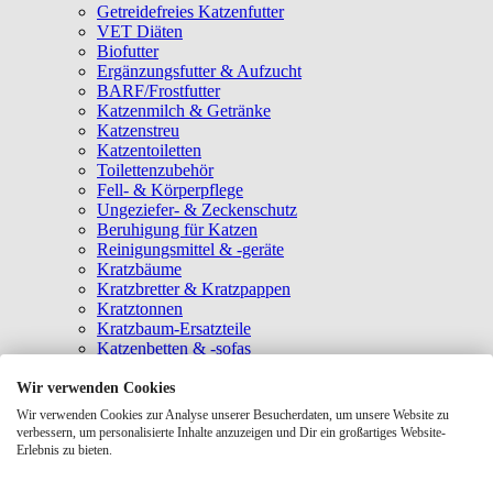
Getreidefreies Katzenfutter
VET Diäten
Biofutter
Ergänzungsfutter & Aufzucht
BARF/Frostfutter
Katzenmilch & Getränke
Katzenstreu
Katzentoiletten
Toilettenzubehör
Fell- & Körperpflege
Ungeziefer- & Zeckenschutz
Beruhigung für Katzen
Reinigungsmittel & -geräte
Kratzbäume
Kratzbretter & Kratzpappen
Kratztonnen
Kratzbaum-Ersatzteile
Katzenbetten & -sofas
Katzenhöhlen
Katzenhäuser
Wir verwenden Cookies
Hängematten & Fensterliegeplätze
Wir verwenden Cookies zur Analyse unserer Besucherdaten, um unsere Website zu
Katzendecken & -matten
verbessern, um personalisierte Inhalte anzuzeigen und Dir ein großartiges Website-
Baldrian- & Catnipspielzeug
Erlebnis zu bieten.
Spielmäuse & Bälle
Katzenangeln