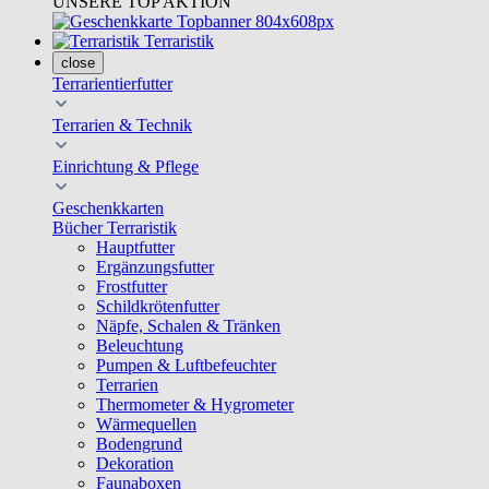
UNSERE TOP AKTION
Terraristik
close
Terrarientierfutter
Terrarien & Technik
Einrichtung & Pflege
Geschenkkarten
Bücher Terraristik
Hauptfutter
Ergänzungsfutter
Frostfutter
Schildkrötenfutter
Näpfe, Schalen & Tränken
Beleuchtung
Pumpen & Luftbefeuchter
Terrarien
Thermometer & Hygrometer
Wärmequellen
Bodengrund
Dekoration
Faunaboxen