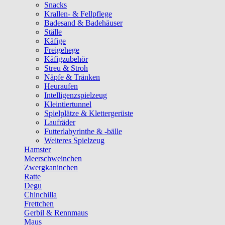
Snacks
Krallen- & Fellpflege
Badesand & Badehäuser
Ställe
Käfige
Freigehege
Käfigzubehör
Streu & Stroh
Näpfe & Tränken
Heuraufen
Intelligenzspielzeug
Kleintiertunnel
Spielplätze & Klettergerüste
Laufräder
Futterlabyrinthe & -bälle
Weiteres Spielzeug
Hamster
Meerschweinchen
Zwergkaninchen
Ratte
Degu
Chinchilla
Frettchen
Gerbil & Rennmaus
Maus