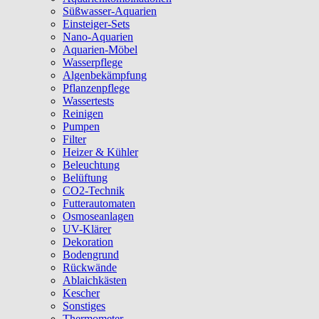
Süßwasser-Aquarien
Einsteiger-Sets
Nano-Aquarien
Aquarien-Möbel
Wasserpflege
Algenbekämpfung
Pflanzenpflege
Wassertests
Reinigen
Pumpen
Filter
Heizer & Kühler
Beleuchtung
Belüftung
CO2-Technik
Futterautomaten
Osmoseanlagen
UV-Klärer
Dekoration
Bodengrund
Rückwände
Ablaichkästen
Kescher
Sonstiges
Thermometer