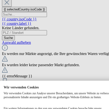
{{ selectedCountry.isoCode }}
{{ country.isoCode }}
{{ country.label }}
Keine Länder gefunden.
Suche
Auswahl aufheben
Es werden nur Märkte angezeigt, die Ihre gewünschten Waren verfüg
Es wurden leider keine passender Markt gefunden.
{{ errorMessage }}
{{ Math.round(store.extensions.neti_store_pickup_distance.distance *
Wir verwenden Cookies
{{ store.label }}
Wir verwenden Cookies zur Analyse unserer Besucherdaten, um unsere Website zu verbess
{{ store.street }} {{ store.streetNumber }}
personalisierte Inhalte anzuzeigen und Dir ein großartiges Website-Erlebnis zu bieten.
{{ store.zipCode }} {{ store.city }}
Ausgewählt
Auswählen
Öffnungszeiten
Für weitere Informationen zu den von uns verwendeten Cookies besuche bitte unsere