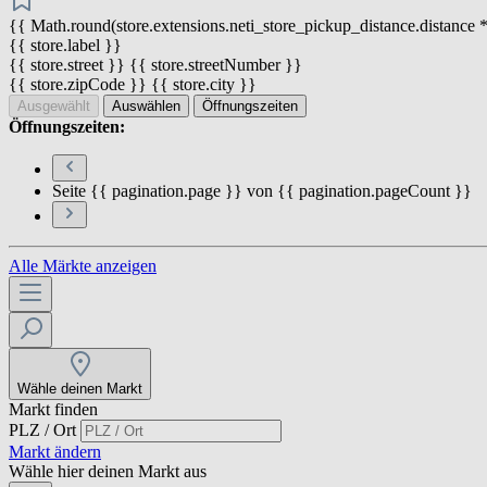
{{ Math.round(store.extensions.neti_store_pickup_distance.distance *
{{ store.label }}
{{ store.street }} {{ store.streetNumber }}
{{ store.zipCode }} {{ store.city }}
Ausgewählt
Auswählen
Öffnungszeiten
Öffnungszeiten:
Seite {{ pagination.page }} von {{ pagination.pageCount }}
Alle Märkte anzeigen
Wähle deinen Markt
Markt finden
PLZ / Ort
Markt ändern
Wähle hier deinen Markt aus