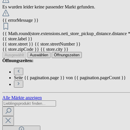
Es wurden leider keine passender Markt gefunden.
{{ errorMessage }}
{{ Math.round(store.extensions.neti_store_pickup_distance.distance *
{{ store.label }}
{{ store.street }} {{ store.streetNumber }}
{{ store.zipCode }} {{ store.city }}
Ausgewählt
Auswählen
Öffnungszeiten
Öffnungszeiten:
Seite {{ pagination.page }} von {{ pagination.pageCount }}
Alle Märkte anzeigen