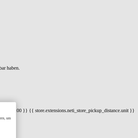
bar haben.
 100) / 100 }} {{ store.extensions.neti_store_pickup_distance.unit }}
ern, um