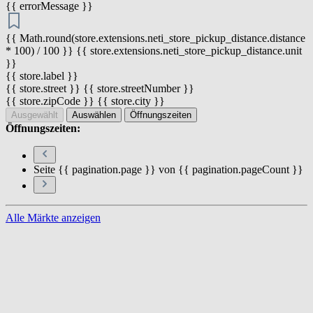
{{ errorMessage }}
{{ Math.round(store.extensions.neti_store_pickup_distance.distance
* 100) / 100 }} {{ store.extensions.neti_store_pickup_distance.unit
}}
{{ store.label }}
{{ store.street }} {{ store.streetNumber }}
{{ store.zipCode }} {{ store.city }}
Ausgewählt
Auswählen
Öffnungszeiten
Öffnungszeiten:
Seite {{ pagination.page }} von {{ pagination.pageCount }}
Alle Märkte anzeigen