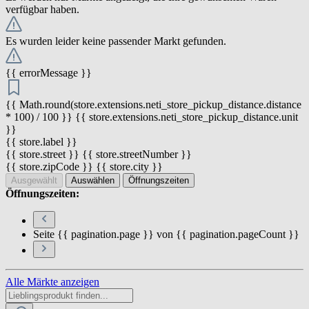
verfügbar haben.
Es wurden leider keine passender Markt gefunden.
{{ errorMessage }}
{{ Math.round(store.extensions.neti_store_pickup_distance.distance
* 100) / 100 }} {{ store.extensions.neti_store_pickup_distance.unit
}}
{{ store.label }}
{{ store.street }} {{ store.streetNumber }}
{{ store.zipCode }} {{ store.city }}
Ausgewählt
Auswählen
Öffnungszeiten
Öffnungszeiten:
Seite {{ pagination.page }} von {{ pagination.pageCount }}
Alle Märkte anzeigen