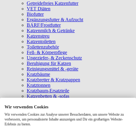
Getreidefreies Katzenfutter
VET Diäten
Biofutter
Ergänzungsfutter & Aufzucht
BARF/Frostfutter
Katzenmilch & Getränke
Katzenstreu
Katzentoiletten
Toilettenzubehör
Fell- & Körperpflege
Ungeziefer- & Zeckenschutz
Beruhigung für Katzen
Reinigungsmittel & -geräte
Kratzbäume
Kratzbretter & Kratzpappen
Kratztonnen
Kratzbaum-Ersatzteile
Katzenbetten & -sofas
Katzenhöhlen
Katzenhäuser
Wir verwenden Cookies
Hängematten & Fensterliegeplätze
Wir verwenden Cookies zur Analyse unserer Besucherdaten, um unsere Website zu
Katzendecken & -matten
verbessern, um personalisierte Inhalte anzuzeigen und Dir ein großartiges Website-
Baldrian- & Catnipspielzeug
Erlebnis zu bieten.
Spielmäuse & Bälle
Katzenangeln