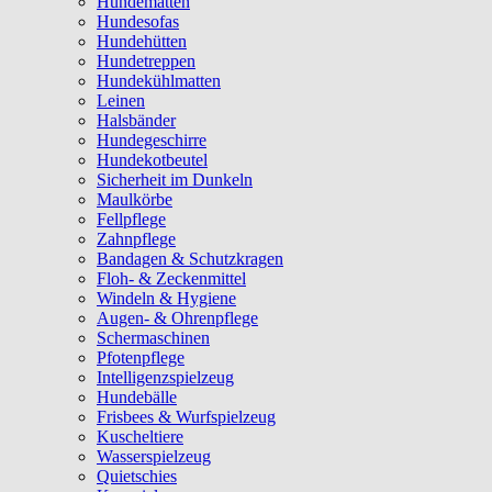
Hundematten
Hundesofas
Hundehütten
Hundetreppen
Hundekühlmatten
Leinen
Halsbänder
Hundegeschirre
Hundekotbeutel
Sicherheit im Dunkeln
Maulkörbe
Fellpflege
Zahnpflege
Bandagen & Schutzkragen
Floh- & Zeckenmittel
Windeln & Hygiene
Augen- & Ohrenpflege
Schermaschinen
Pfotenpflege
Intelligenzspielzeug
Hundebälle
Frisbees & Wurfspielzeug
Kuscheltiere
Wasserspielzeug
Quietschies