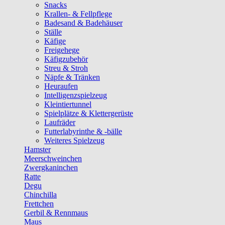
Snacks
Krallen- & Fellpflege
Badesand & Badehäuser
Ställe
Käfige
Freigehege
Käfigzubehör
Streu & Stroh
Näpfe & Tränken
Heuraufen
Intelligenzspielzeug
Kleintiertunnel
Spielplätze & Klettergerüste
Laufräder
Futterlabyrinthe & -bälle
Weiteres Spielzeug
Hamster
Meerschweinchen
Zwergkaninchen
Ratte
Degu
Chinchilla
Frettchen
Gerbil & Rennmaus
Maus