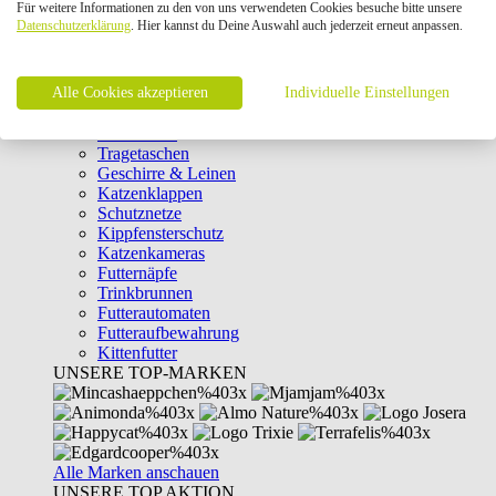
Für weitere Informationen zu den von uns verwendeten Cookies besuche bitte unsere
Intelligenzspielzeug
Datenschutzerklärung
. Hier kannst du Deine Auswahl auch jederzeit erneut anpassen.
Laserpointer & Elektrospielzeug
Katzentunnel
Clicker & Target Sticks für Katzen
Alle Cookies akzeptieren
Weiteres Katzenspielzeug
Individuelle Einstellungen
Transportboxen
Halsbänder
Tragetaschen
Geschirre & Leinen
Katzenklappen
Schutznetze
Kippfensterschutz
Katzenkameras
Futternäpfe
Trinkbrunnen
Futterautomaten
Futteraufbewahrung
Kittenfutter
UNSERE TOP-MARKEN
Alle Marken anschauen
UNSERE TOP AKTION