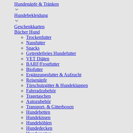
Hundenäpfe & Tränken
Hundebekleidung
Geschenkkarten
Bücher Hund
Trockenfutter
Nassfutter
Snacks
Getreidefreies Hundefutter
VET Diäten
BARF/Frostfutter
Biofutter
Ergänzungsfutter & Aufzucht
Reisenäpfe
Türschutzgitter & Hundeklappen
Fahrradzubehör
Tragetaschen
Autozubehör
Transport- & Gitterboxen
Hundebetten
Hundekissen
Hundehöhlen
Hundedecken