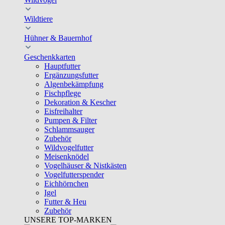
Wildtiere
Hühner & Bauernhof
Geschenkkarten
Hauptfutter
Ergänzungsfutter
Algenbekämpfung
Fischpflege
Dekoration & Kescher
Eisfreihalter
Pumpen & Filter
Schlammsauger
Zubehör
Wildvogelfutter
Meisenknödel
Vogelhäuser & Nistkästen
Vogelfutterspender
Eichhörnchen
Igel
Futter & Heu
Zubehör
UNSERE TOP-MARKEN