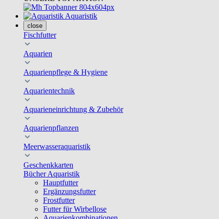
Aquaristik
close
Fischfutter
Aquarien
Aquarienpflege & Hygiene
Aquarientechnik
Aquarieneinrichtung & Zubehör
Aquarienpflanzen
Meerwasseraquaristik
Geschenkkarten
Bücher Aquaristik
Hauptfutter
Ergänzungsfutter
Frostfutter
Futter für Wirbellose
Aquarienkombinationen