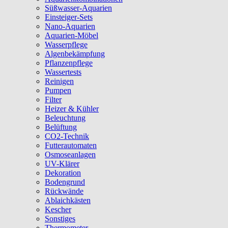
Süßwasser-Aquarien
Einsteiger-Sets
Nano-Aquarien
Aquarien-Möbel
Wasserpflege
Algenbekämpfung
Pflanzenpflege
Wassertests
Reinigen
Pumpen
Filter
Heizer & Kühler
Beleuchtung
Belüftung
CO2-Technik
Futterautomaten
Osmoseanlagen
UV-Klärer
Dekoration
Bodengrund
Rückwände
Ablaichkästen
Kescher
Sonstiges
Thermometer