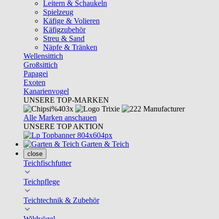
Leitern & Schaukeln
Spielzeug
Käfige & Volieren
Käfigzubehör
Streu & Sand
Näpfe & Tränken
Wellensittich
Großsittich
Papagei
Exoten
Kanarienvogel
UNSERE TOP-MARKEN
Alle Marken anschauen
UNSERE TOP AKTION
Garten & Teich
close
Teichfischfutter
Teichpflege
Teichtechnik & Zubehör
Wildvögel