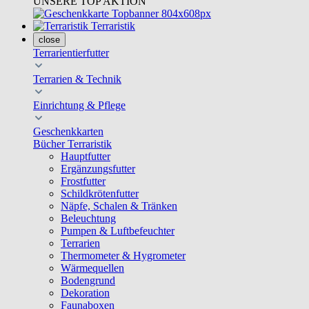
UNSERE TOP AKTION
Terraristik
close
Terrarientierfutter
Terrarien & Technik
Einrichtung & Pflege
Geschenkkarten
Bücher Terraristik
Hauptfutter
Ergänzungsfutter
Frostfutter
Schildkrötenfutter
Näpfe, Schalen & Tränken
Beleuchtung
Pumpen & Luftbefeuchter
Terrarien
Thermometer & Hygrometer
Wärmequellen
Bodengrund
Dekoration
Faunaboxen