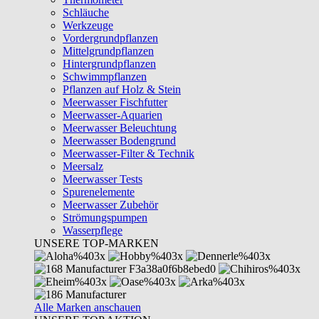
Schläuche
Werkzeuge
Vordergrundpflanzen
Mittelgrundpflanzen
Hintergrundpflanzen
Schwimmpflanzen
Pflanzen auf Holz & Stein
Meerwasser Fischfutter
Meerwasser-Aquarien
Meerwasser Beleuchtung
Meerwasser Bodengrund
Meerwasser-Filter & Technik
Meersalz
Meerwasser Tests
Spurenelemente
Meerwasser Zubehör
Strömungspumpen
Wasserpflege
UNSERE TOP-MARKEN
Alle Marken anschauen