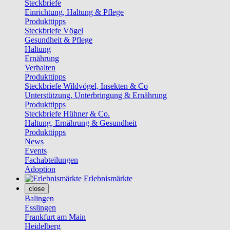
Steckbriefe
Einrichtung, Haltung & Pflege
Produkttipps
Steckbriefe Vögel
Gesundheit & Pflege
Haltung
Ernährung
Verhalten
Produkttipps
Steckbriefe Wildvögel, Insekten & Co
Unterstützung, Unterbringung & Ernährung
Produkttipps
Steckbriefe Hühner & Co.
Haltung, Ernährung & Gesundheit
Produkttipps
News
Events
Fachabteilungen
Adoption
Erlebnismärkte
close
Balingen
Esslingen
Frankfurt am Main
Heidelberg