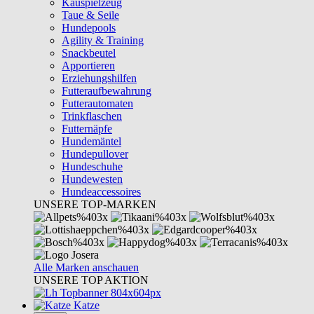
Kauspielzeug
Taue & Seile
Hundepools
Agility & Training
Snackbeutel
Apportieren
Erziehungshilfen
Futteraufbewahrung
Futterautomaten
Trinkflaschen
Futternäpfe
Hundemäntel
Hundepullover
Hundeschuhe
Hundewesten
Hundeaccessoires
UNSERE TOP-MARKEN
Alle Marken anschauen
UNSERE TOP AKTION
Katze