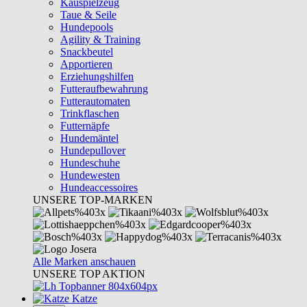
Kauspielzeug
Taue & Seile
Hundepools
Agility & Training
Snackbeutel
Apportieren
Erziehungshilfen
Futteraufbewahrung
Futterautomaten
Trinkflaschen
Futternäpfe
Hundemäntel
Hundepullover
Hundeschuhe
Hundewesten
Hundeaccessoires
UNSERE TOP-MARKEN
Alle Marken anschauen
UNSERE TOP AKTION
Katze