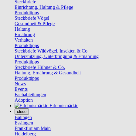
Steckbriefe
Einrichtung, Haltung & Pflege
Produkttipps
Steckbriefe Vögel
Gesundheit & Pflege
Haltung
Ernährung
Verhalten
Produkttipps
Steckbriefe Wildvögel, Insekten & Co
Unterstützung, Unterbringung & Ernährung
Produkttipps
Steckbriefe Hühner & Co.
Haltung, Ernährung & Gesundheit
Produkttipps
News
Events
Fachabteilungen
Adoption
Erlebnismärkte
close
Balingen
Esslingen
Frankfurt am Main
Heidelberg