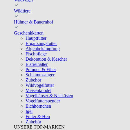
Wildtiere
Hühner & Bauernhof
Geschenkkarten
Hauptfutter
Ergänzungsfutter
Algenbekämpfung
Fischpflege
Dekoration & Kescher
Eisfreihalter
Pumpen & Filter
Schlammsauger
Zubehör
Wildvogelfutter
Meisenknödel
Vogelhäuser & Nistkästen
Vogelfutterspender
Eichhörnchen
Igel
Futter & Heu
Zubehör
UNSERE TOP-MARKEN