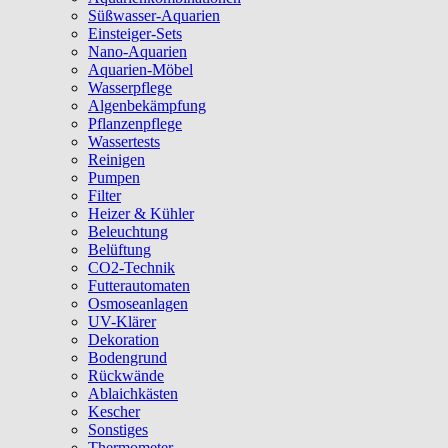
Süßwasser-Aquarien
Einsteiger-Sets
Nano-Aquarien
Aquarien-Möbel
Wasserpflege
Algenbekämpfung
Pflanzenpflege
Wassertests
Reinigen
Pumpen
Filter
Heizer & Kühler
Beleuchtung
Belüftung
CO2-Technik
Futterautomaten
Osmoseanlagen
UV-Klärer
Dekoration
Bodengrund
Rückwände
Ablaichkästen
Kescher
Sonstiges
Thermometer