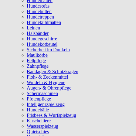
Hundematten
Hundesofas
Hundehütten
Hundetreppen
Hundekühlmatten
Leinen
Halsbänder
Hundegeschirre
Hundekotbeutel
Sicherheit im Dunkeln
Maulkörbe
Fellpflege
Zahnpflege
Bandagen & Schutzkragen
Floh- & Zeckenmittel
Windeln & Hygiene
Augen- & Ohrenpflege
Schermaschinen
Pfotenpflege
Intelligenzspielzeug
Hundebälle
Frisbees & Wurfspielzeug
Kuscheltiere
Wasserspielzeug
Quietschies