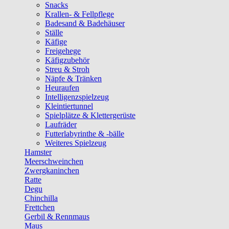
Snacks
Krallen- & Fellpflege
Badesand & Badehäuser
Ställe
Käfige
Freigehege
Käfigzubehör
Streu & Stroh
Näpfe & Tränken
Heuraufen
Intelligenzspielzeug
Kleintiertunnel
Spielplätze & Klettergerüste
Laufräder
Futterlabyrinthe & -bälle
Weiteres Spielzeug
Hamster
Meerschweinchen
Zwergkaninchen
Ratte
Degu
Chinchilla
Frettchen
Gerbil & Rennmaus
Maus