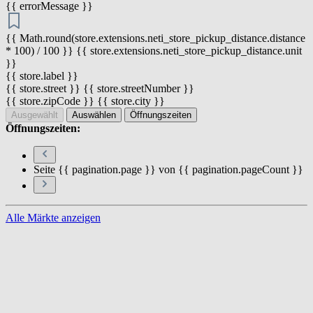
{{ errorMessage }}
{{ Math.round(store.extensions.neti_store_pickup_distance.distance
* 100) / 100 }} {{ store.extensions.neti_store_pickup_distance.unit
}}
{{ store.label }}
{{ store.street }} {{ store.streetNumber }}
{{ store.zipCode }} {{ store.city }}
Ausgewählt
Auswählen
Öffnungszeiten
Öffnungszeiten:
Seite {{ pagination.page }} von {{ pagination.pageCount }}
Alle Märkte anzeigen