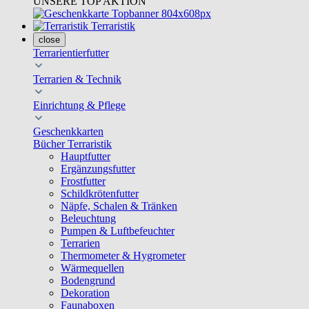
UNSERE TOP AKTION
Terraristik
close
Terrarientierfutter
Terrarien & Technik
Einrichtung & Pflege
Geschenkkarten
Bücher Terraristik
Hauptfutter
Ergänzungsfutter
Frostfutter
Schildkrötenfutter
Näpfe, Schalen & Tränken
Beleuchtung
Pumpen & Luftbefeuchter
Terrarien
Thermometer & Hygrometer
Wärmequellen
Bodengrund
Dekoration
Faunaboxen