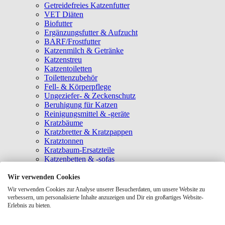
Getreidefreies Katzenfutter
VET Diäten
Biofutter
Ergänzungsfutter & Aufzucht
BARF/Frostfutter
Katzenmilch & Getränke
Katzenstreu
Katzentoiletten
Toilettenzubehör
Fell- & Körperpflege
Ungeziefer- & Zeckenschutz
Beruhigung für Katzen
Reinigungsmittel & -geräte
Kratzbäume
Kratzbretter & Kratzpappen
Kratztonnen
Kratzbaum-Ersatzteile
Katzenbetten & -sofas
Katzenhöhlen
Katzenhäuser
Wir verwenden Cookies
Hängematten & Fensterliegeplätze
Wir verwenden Cookies zur Analyse unserer Besucherdaten, um unsere Website zu
Katzendecken & -matten
verbessern, um personalisierte Inhalte anzuzeigen und Dir ein großartiges Website-
Baldrian- & Catnipspielzeug
Erlebnis zu bieten.
Spielmäuse & Bälle
Katzenangeln