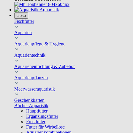
Aquaristik
close
Fischfutter
Aquarien
Aquarienpflege & Hygiene
Aquarientechnik
Aquarieneinrichtung & Zubehör
Aquarienpflanzen
Meerwasseraquaristik
Geschenkkarten
Bücher Aquaristik
Hauptfutter
Ergänzungsfutter
Frostfutter
Futter für Wirbellose
Aquarienkombinationen