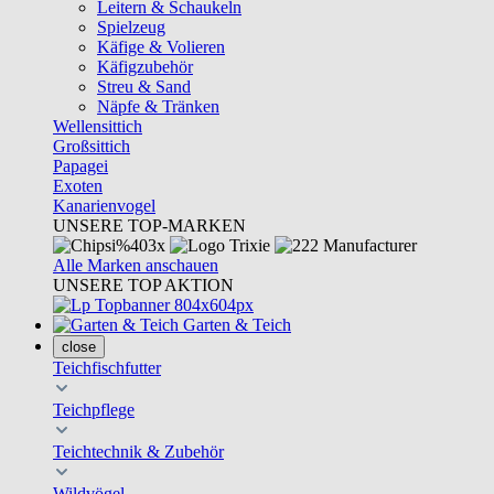
Leitern & Schaukeln
Spielzeug
Käfige & Volieren
Käfigzubehör
Streu & Sand
Näpfe & Tränken
Wellensittich
Großsittich
Papagei
Exoten
Kanarienvogel
UNSERE TOP-MARKEN
Alle Marken anschauen
UNSERE TOP AKTION
Garten & Teich
close
Teichfischfutter
Teichpflege
Teichtechnik & Zubehör
Wildvögel