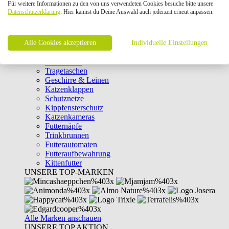
Für weitere Informationen zu den von uns verwendeten Cookies besuche bitte unsere
Intelligenzspielzeug
Datenschutzerklärung
. Hier kannst du Deine Auswahl auch jederzeit erneut anpassen.
Laserpointer & Elektrospielzeug
Katzentunnel
Clicker & Target Sticks für Katzen
Alle Cookies akzeptieren
Weiteres Katzenspielzeug
Individuelle Einstellungen
Transportboxen
Halsbänder
Tragetaschen
Geschirre & Leinen
Katzenklappen
Schutznetze
Kippfensterschutz
Katzenkameras
Futternäpfe
Trinkbrunnen
Futterautomaten
Futteraufbewahrung
Kittenfutter
UNSERE TOP-MARKEN
Alle Marken anschauen
UNSERE TOP AKTION