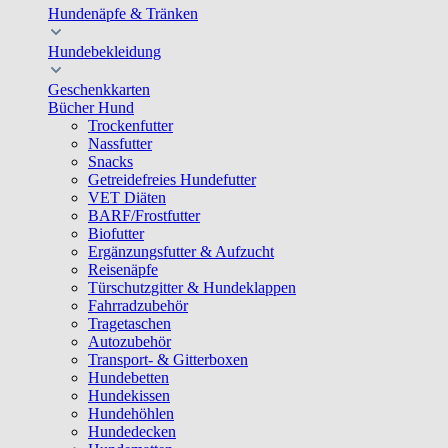
Hundenäpfe & Tränken
Hundebekleidung
Geschenkkarten
Bücher Hund
Trockenfutter
Nassfutter
Snacks
Getreidefreies Hundefutter
VET Diäten
BARF/Frostfutter
Biofutter
Ergänzungsfutter & Aufzucht
Reisenäpfe
Türschutzgitter & Hundeklappen
Fahrradzubehör
Tragetaschen
Autozubehör
Transport- & Gitterboxen
Hundebetten
Hundekissen
Hundehöhlen
Hundedecken