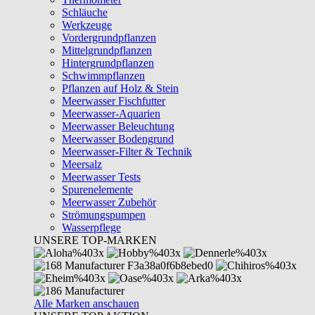
Schläuche
Werkzeuge
Vordergrundpflanzen
Mittelgrundpflanzen
Hintergrundpflanzen
Schwimmpflanzen
Pflanzen auf Holz & Stein
Meerwasser Fischfutter
Meerwasser-Aquarien
Meerwasser Beleuchtung
Meerwasser Bodengrund
Meerwasser-Filter & Technik
Meersalz
Meerwasser Tests
Spurenelemente
Meerwasser Zubehör
Strömungspumpen
Wasserpflege
UNSERE TOP-MARKEN
Alle Marken anschauen