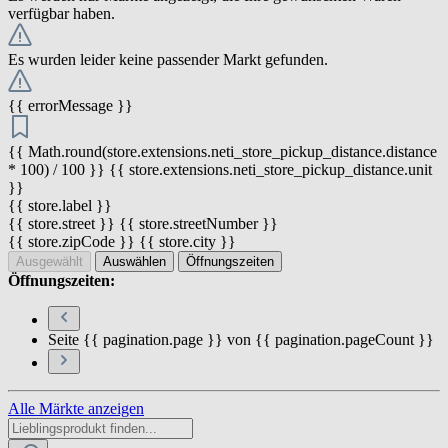
verfügbar haben.
Es wurden leider keine passender Markt gefunden.
{{ errorMessage }}
{{ Math.round(store.extensions.neti_store_pickup_distance.distance
* 100) / 100 }} {{ store.extensions.neti_store_pickup_distance.unit
}}
{{ store.label }}
{{ store.street }} {{ store.streetNumber }}
{{ store.zipCode }} {{ store.city }}
Ausgewählt
Auswählen
Öffnungszeiten
Öffnungszeiten:
Seite {{ pagination.page }} von {{ pagination.pageCount }}
Alle Märkte anzeigen