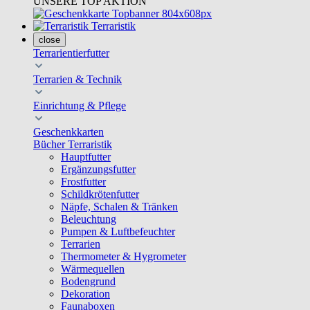
UNSERE TOP AKTION
Terraristik
close
Terrarientierfutter
Terrarien & Technik
Einrichtung & Pflege
Geschenkkarten
Bücher Terraristik
Hauptfutter
Ergänzungsfutter
Frostfutter
Schildkrötenfutter
Näpfe, Schalen & Tränken
Beleuchtung
Pumpen & Luftbefeuchter
Terrarien
Thermometer & Hygrometer
Wärmequellen
Bodengrund
Dekoration
Faunaboxen