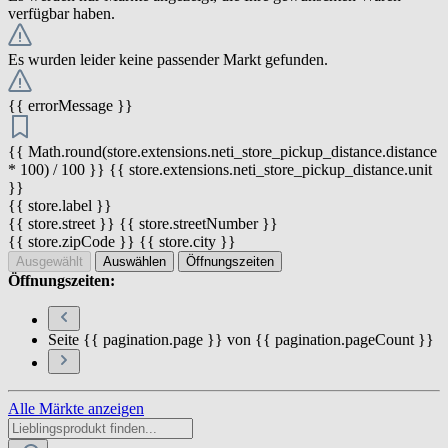
verfügbar haben.
Es wurden leider keine passender Markt gefunden.
{{ errorMessage }}
{{ Math.round(store.extensions.neti_store_pickup_distance.distance
* 100) / 100 }} {{ store.extensions.neti_store_pickup_distance.unit
}}
{{ store.label }}
{{ store.street }} {{ store.streetNumber }}
{{ store.zipCode }} {{ store.city }}
Ausgewählt
Auswählen
Öffnungszeiten
Öffnungszeiten:
Seite {{ pagination.page }} von {{ pagination.pageCount }}
Alle Märkte anzeigen