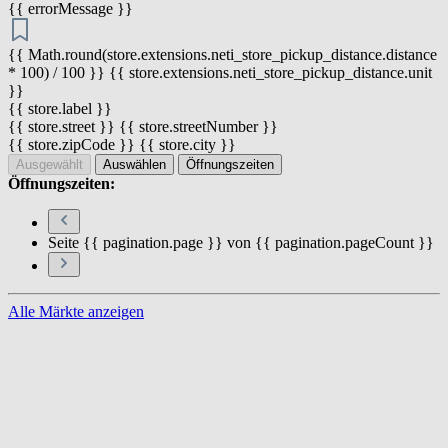
{{ errorMessage }}
{{ Math.round(store.extensions.neti_store_pickup_distance.distance
* 100) / 100 }} {{ store.extensions.neti_store_pickup_distance.unit
}}
{{ store.label }}
{{ store.street }} {{ store.streetNumber }}
{{ store.zipCode }} {{ store.city }}
Ausgewählt
Auswählen
Öffnungszeiten
Öffnungszeiten:
Seite {{ pagination.page }} von {{ pagination.pageCount }}
Alle Märkte anzeigen