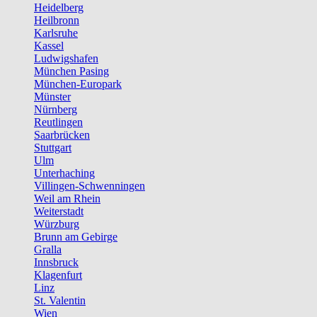
Heidelberg
Heilbronn
Karlsruhe
Kassel
Ludwigshafen
München Pasing
München-Europark
Münster
Nürnberg
Reutlingen
Saarbrücken
Stuttgart
Ulm
Unterhaching
Villingen-Schwenningen
Weil am Rhein
Weiterstadt
Würzburg
Brunn am Gebirge
Gralla
Innsbruck
Klagenfurt
Linz
St. Valentin
Wien