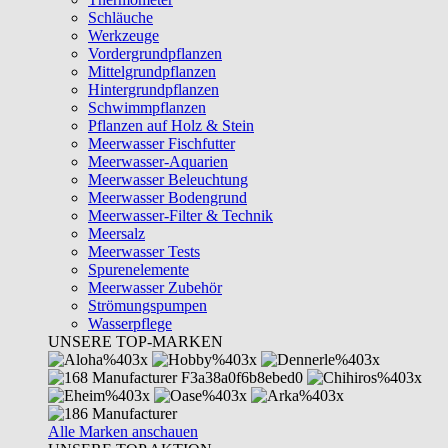
Schläuche
Werkzeuge
Vordergrundpflanzen
Mittelgrundpflanzen
Hintergrundpflanzen
Schwimmpflanzen
Pflanzen auf Holz & Stein
Meerwasser Fischfutter
Meerwasser-Aquarien
Meerwasser Beleuchtung
Meerwasser Bodengrund
Meerwasser-Filter & Technik
Meersalz
Meerwasser Tests
Spurenelemente
Meerwasser Zubehör
Strömungspumpen
Wasserpflege
UNSERE TOP-MARKEN
Alle Marken anschauen