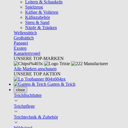
Leitern & Schaukeln
Spielzeug
Käfige & Volieren
Käfigzubehör
Streu & Sand
Näpfe & Tränken
Wellensittich
Großsittich
Papagei
Exoten
Kanarienvogel
UNSERE TOP-MARKEN
Alle Marken anschauen
UNSERE TOP AKTION
Garten & Teich
close
Teichfischfutter
Teichpflege
Teichtechnik & Zubehör
Wildvögel