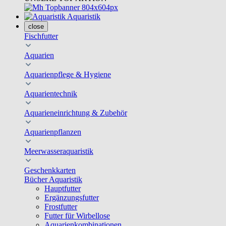
Aquaristik
close
Fischfutter
Aquarien
Aquarienpflege & Hygiene
Aquarientechnik
Aquarieneinrichtung & Zubehör
Aquarienpflanzen
Meerwasseraquaristik
Geschenkkarten
Bücher Aquaristik
Hauptfutter
Ergänzungsfutter
Frostfutter
Futter für Wirbellose
Aquarienkombinationen