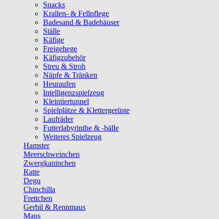
Snacks
Krallen- & Fellpflege
Badesand & Badehäuser
Ställe
Käfige
Freigehege
Käfigzubehör
Streu & Stroh
Näpfe & Tränken
Heuraufen
Intelligenzspielzeug
Kleintiertunnel
Spielplätze & Klettergerüste
Laufräder
Futterlabyrinthe & -bälle
Weiteres Spielzeug
Hamster
Meerschweinchen
Zwergkaninchen
Ratte
Degu
Chinchilla
Frettchen
Gerbil & Rennmaus
Maus