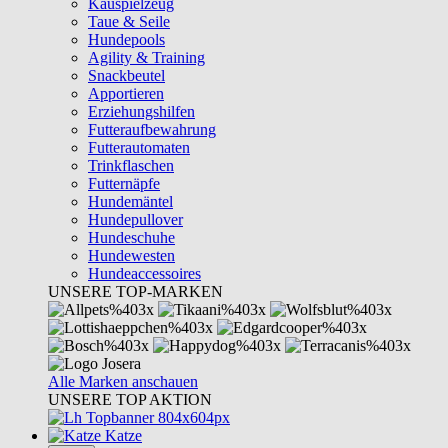
Kauspielzeug
Taue & Seile
Hundepools
Agility & Training
Snackbeutel
Apportieren
Erziehungshilfen
Futteraufbewahrung
Futterautomaten
Trinkflaschen
Futternäpfe
Hundemäntel
Hundepullover
Hundeschuhe
Hundewesten
Hundeaccessoires
UNSERE TOP-MARKEN
Alle Marken anschauen
UNSERE TOP AKTION
Katze