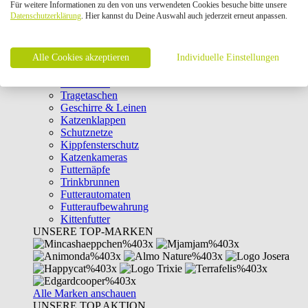
Für weitere Informationen zu den von uns verwendeten Cookies besuche bitte unsere
Intelligenzspielzeug
Datenschutzerklärung
. Hier kannst du Deine Auswahl auch jederzeit erneut anpassen.
Laserpointer & Elektrospielzeug
Katzentunnel
Clicker & Target Sticks für Katzen
Alle Cookies akzeptieren
Weiteres Katzenspielzeug
Individuelle Einstellungen
Transportboxen
Halsbänder
Tragetaschen
Geschirre & Leinen
Katzenklappen
Schutznetze
Kippfensterschutz
Katzenkameras
Futternäpfe
Trinkbrunnen
Futterautomaten
Futteraufbewahrung
Kittenfutter
UNSERE TOP-MARKEN
Alle Marken anschauen
UNSERE TOP AKTION