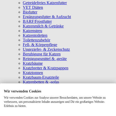
Getreidefreies Katzenfutter
VET Diäten
Biofutter
Ergänzungsfutter & Aufzucht
BARF/Frostfutter
Katzenmilch & Getränke
Katzenstreu
Katzentoiletten
Toilettenzubehör
Fell- & Körperpflege
Ungeziefer- & Zeckenschutz
Beruhigung für Katzen
Reinigungsmittel & -geräte
Kratzbäume
Kratzbretter & Kratzpappen
Kratztonnen
Kratzbaum-Ersatzteile
Katzenbetten & -sofas
Katzenhöhlen
Katzenhäuser
Wir verwenden Cookies
Hängematten & Fensterliegeplätze
Wir verwenden Cookies zur Analyse unserer Besucherdaten, um unsere Website zu
Katzendecken & -matten
verbessern, um personalisierte Inhalte anzuzeigen und Dir ein großartiges Website-
Baldrian- & Catnipspielzeug
Erlebnis zu bieten.
Spielmäuse & Bälle
Katzenangeln