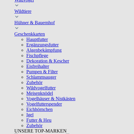
Wildtiere
Hühner & Bauernhof
Geschenkkarten
Hauptfutter
Ergänzungsfutter
Algenbekämpfung
Fischpflege
Dekoration & Kescher
Eisfreihalter
Pumpen & Filter
Schlammsauger
Zubehör
Wildvogelfutter
Meisenknödel
Vogelhäuser & Nistkästen
Vogelfutterspender
Eichhörnchen
Igel
Futter & Heu
Zubehör
UNSERE TOP-MARKEN