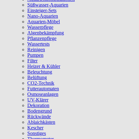
Süßwasser-Aquarien
Einsteiger-Sets
Nano-Aquarien
Aquarien-Möbel
Wasserpflege
Algenbekämpfung
Pflanzenpflege
Wassertests
Reinigen
Pumpen
Filter
Heizer & Kühler
Beleuchtung
Belüftung
CO2-Technik
Futterautomaten
Osmoseanlagen
UV-Klärer
Dekoration
Bodengrund
Rückwände
Ablaichkästen
Kescher
Sonstiges
Thermometer