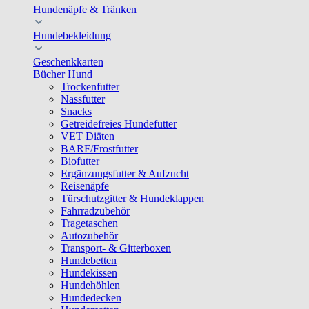
Hundenäpfe & Tränken
Hundebekleidung
Geschenkkarten
Bücher Hund
Trockenfutter
Nassfutter
Snacks
Getreidefreies Hundefutter
VET Diäten
BARF/Frostfutter
Biofutter
Ergänzungsfutter & Aufzucht
Reisenäpfe
Türschutzgitter & Hundeklappen
Fahrradzubehör
Tragetaschen
Autozubehör
Transport- & Gitterboxen
Hundebetten
Hundekissen
Hundehöhlen
Hundedecken