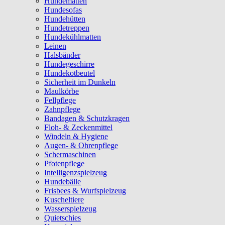
Hundematten
Hundesofas
Hundehütten
Hundetreppen
Hundekühlmatten
Leinen
Halsbänder
Hundegeschirre
Hundekotbeutel
Sicherheit im Dunkeln
Maulkörbe
Fellpflege
Zahnpflege
Bandagen & Schutzkragen
Floh- & Zeckenmittel
Windeln & Hygiene
Augen- & Ohrenpflege
Schermaschinen
Pfotenpflege
Intelligenzspielzeug
Hundebälle
Frisbees & Wurfspielzeug
Kuscheltiere
Wasserspielzeug
Quietschies