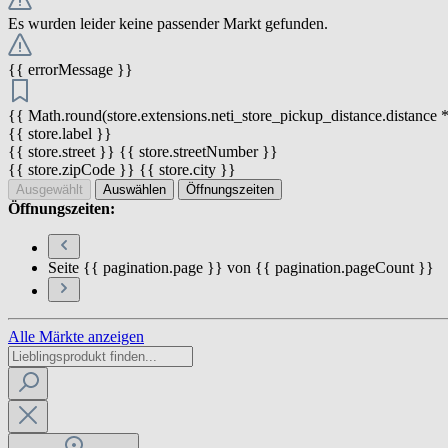
Es wurden leider keine passender Markt gefunden.
{{ errorMessage }}
{{ Math.round(store.extensions.neti_store_pickup_distance.distance *
{{ store.label }}
{{ store.street }} {{ store.streetNumber }}
{{ store.zipCode }} {{ store.city }}
Ausgewählt
Auswählen
Öffnungszeiten
Öffnungszeiten:
Seite {{ pagination.page }} von {{ pagination.pageCount }}
Alle Märkte anzeigen