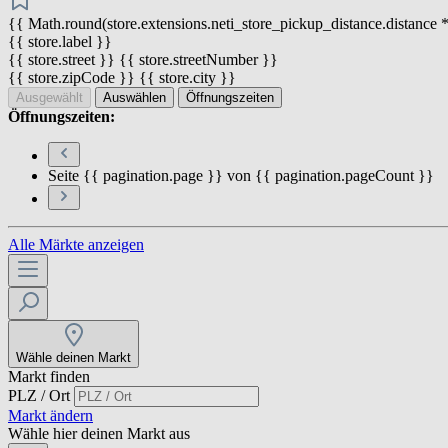
{{ Math.round(store.extensions.neti_store_pickup_distance.distance *
{{ store.label }}
{{ store.street }} {{ store.streetNumber }}
{{ store.zipCode }} {{ store.city }}
Ausgewählt
Auswählen
Öffnungszeiten
Öffnungszeiten:
Seite {{ pagination.page }} von {{ pagination.pageCount }}
Alle Märkte anzeigen
Wähle deinen Markt
Markt finden
PLZ / Ort
Markt ändern
Wähle hier deinen Markt aus