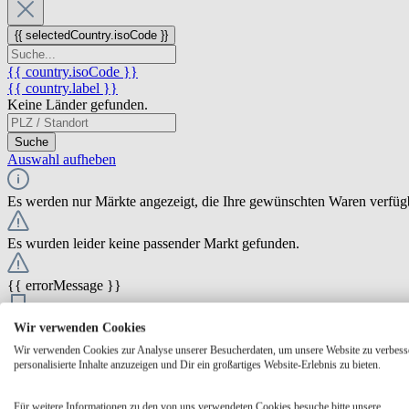
{{ selectedCountry.isoCode }}
{{ country.isoCode }}
{{ country.label }}
Keine Länder gefunden.
Suche
Auswahl aufheben
Es werden nur Märkte angezeigt, die Ihre gewünschten Waren verfüg
Es wurden leider keine passender Markt gefunden.
{{ errorMessage }}
{{ Math.round(store.extensions.neti_store_pickup_distance.distance *
Wir verwenden Cookies
{{ store.label }}
Wir verwenden Cookies zur Analyse unserer Besucherdaten, um unsere Website zu verbess
{{ store.street }} {{ store.streetNumber }}
personalisierte Inhalte anzuzeigen und Dir ein großartiges Website-Erlebnis zu bieten.
{{ store.zipCode }} {{ store.city }}
Ausgewählt
Auswählen
Öffnungszeiten
Für weitere Informationen zu den von uns verwendeten Cookies besuche bitte unsere