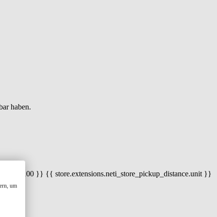
bar haben.
 100) / 100 }} {{ store.extensions.neti_store_pickup_distance.unit }}
ern, um