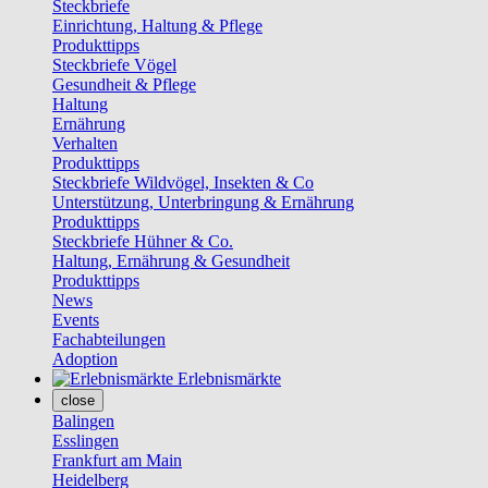
Steckbriefe
Einrichtung, Haltung & Pflege
Produkttipps
Steckbriefe Vögel
Gesundheit & Pflege
Haltung
Ernährung
Verhalten
Produkttipps
Steckbriefe Wildvögel, Insekten & Co
Unterstützung, Unterbringung & Ernährung
Produkttipps
Steckbriefe Hühner & Co.
Haltung, Ernährung & Gesundheit
Produkttipps
News
Events
Fachabteilungen
Adoption
Erlebnismärkte
close
Balingen
Esslingen
Frankfurt am Main
Heidelberg