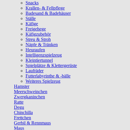
Snacks
Krallen- & Fellpflege
Badesand & Badehäuser
Ställe
Käfige
Freigehege
Käfigzubehör
Streu & Stroh
Näpfe & Tränken
Heuraufen
Intelligenzspielzeug
Kleintiertunnel
Spielplätze & Klettergerüste
Laufräder
Futterlabyrinthe & -bälle
Weiteres Spielzeug
Hamster
Meerschweinchen
Zwergkaninchen
Ratte
Degu
Chinchilla
Frettchen
Gerbil & Rennmaus
Maus