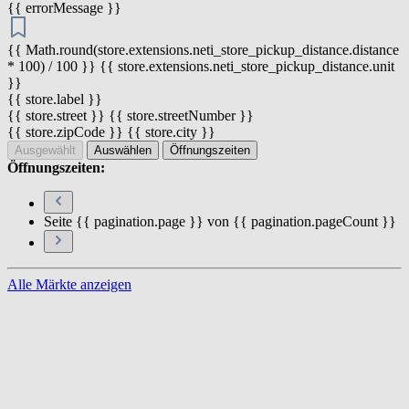
{{ errorMessage }}
{{ Math.round(store.extensions.neti_store_pickup_distance.distance
* 100) / 100 }} {{ store.extensions.neti_store_pickup_distance.unit
}}
{{ store.label }}
{{ store.street }} {{ store.streetNumber }}
{{ store.zipCode }} {{ store.city }}
Ausgewählt
Auswählen
Öffnungszeiten
Öffnungszeiten:
Seite {{ pagination.page }} von {{ pagination.pageCount }}
Alle Märkte anzeigen