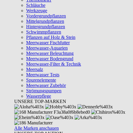
Schläuche
Werkzeuge
Vordergrundpflanzen
Mittelgrundpflanzen
Hintergrundpflanzen
Schwimmpflanzen
Pflanzen auf Holz & Stein
Meerwasser Fischfutter
Meerwasser-Aquarien
Meerwasser Beleuchtung
Meerwasser Bodengrund
Meerwasser-Filter & Technik
Meersalz
Meerwasser Tests
Spurenelemente
Meerwasser Zubehör
Strömungspumpen
Wasserpflege
UNSERE TOP-MARKEN
Alle Marken anschauen