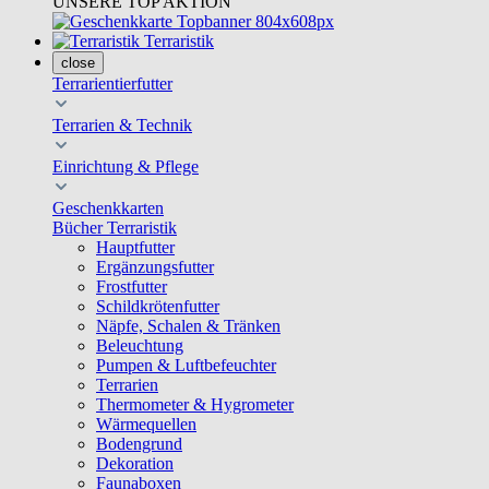
UNSERE TOP AKTION
Terraristik
close
Terrarientierfutter
Terrarien & Technik
Einrichtung & Pflege
Geschenkkarten
Bücher Terraristik
Hauptfutter
Ergänzungsfutter
Frostfutter
Schildkrötenfutter
Näpfe, Schalen & Tränken
Beleuchtung
Pumpen & Luftbefeuchter
Terrarien
Thermometer & Hygrometer
Wärmequellen
Bodengrund
Dekoration
Faunaboxen