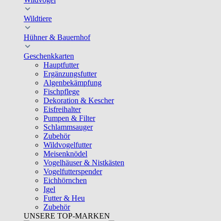
Wildtiere
Hühner & Bauernhof
Geschenkkarten
Hauptfutter
Ergänzungsfutter
Algenbekämpfung
Fischpflege
Dekoration & Kescher
Eisfreihalter
Pumpen & Filter
Schlammsauger
Zubehör
Wildvogelfutter
Meisenknödel
Vogelhäuser & Nistkästen
Vogelfutterspender
Eichhörnchen
Igel
Futter & Heu
Zubehör
UNSERE TOP-MARKEN