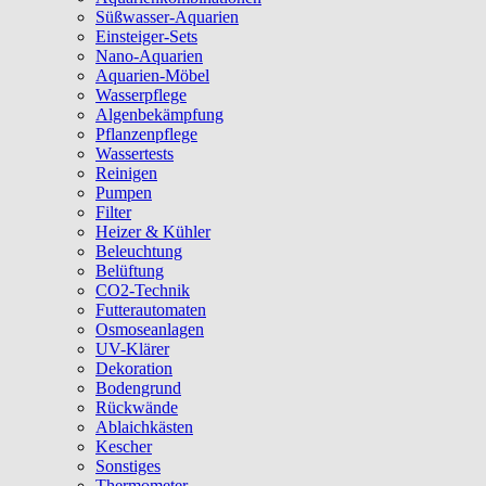
Süßwasser-Aquarien
Einsteiger-Sets
Nano-Aquarien
Aquarien-Möbel
Wasserpflege
Algenbekämpfung
Pflanzenpflege
Wassertests
Reinigen
Pumpen
Filter
Heizer & Kühler
Beleuchtung
Belüftung
CO2-Technik
Futterautomaten
Osmoseanlagen
UV-Klärer
Dekoration
Bodengrund
Rückwände
Ablaichkästen
Kescher
Sonstiges
Thermometer