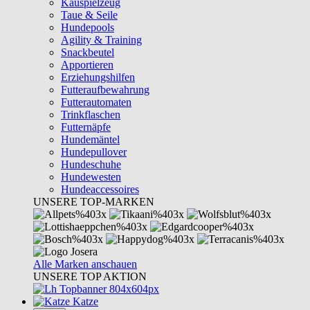
Kauspielzeug
Taue & Seile
Hundepools
Agility & Training
Snackbeutel
Apportieren
Erziehungshilfen
Futteraufbewahrung
Futterautomaten
Trinkflaschen
Futternäpfe
Hundemäntel
Hundepullover
Hundeschuhe
Hundewesten
Hundeaccessoires
UNSERE TOP-MARKEN
Alle Marken anschauen
UNSERE TOP AKTION
Katze