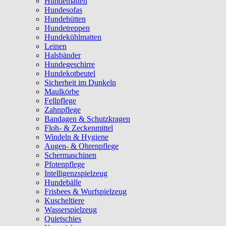
Hundematten
Hundesofas
Hundehütten
Hundetreppen
Hundekühlmatten
Leinen
Halsbänder
Hundegeschirre
Hundekotbeutel
Sicherheit im Dunkeln
Maulkörbe
Fellpflege
Zahnpflege
Bandagen & Schutzkragen
Floh- & Zeckenmittel
Windeln & Hygiene
Augen- & Ohrenpflege
Schermaschinen
Pfotenpflege
Intelligenzspielzeug
Hundebälle
Frisbees & Wurfspielzeug
Kuscheltiere
Wasserspielzeug
Quietschies