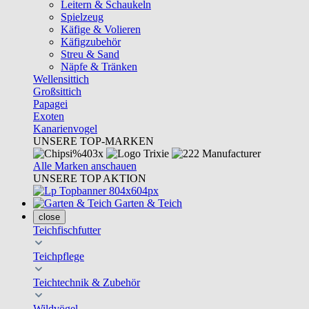
Leitern & Schaukeln
Spielzeug
Käfige & Volieren
Käfigzubehör
Streu & Sand
Näpfe & Tränken
Wellensittich
Großsittich
Papagei
Exoten
Kanarienvogel
UNSERE TOP-MARKEN
Alle Marken anschauen
UNSERE TOP AKTION
Garten & Teich
close
Teichfischfutter
Teichpflege
Teichtechnik & Zubehör
Wildvögel