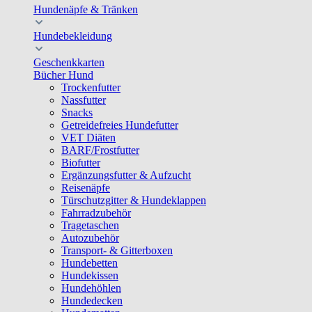
Hundenäpfe & Tränken
Hundebekleidung
Geschenkkarten
Bücher Hund
Trockenfutter
Nassfutter
Snacks
Getreidefreies Hundefutter
VET Diäten
BARF/Frostfutter
Biofutter
Ergänzungsfutter & Aufzucht
Reisenäpfe
Türschutzgitter & Hundeklappen
Fahrradzubehör
Tragetaschen
Autozubehör
Transport- & Gitterboxen
Hundebetten
Hundekissen
Hundehöhlen
Hundedecken