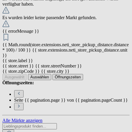
verfügbar haben.
Es wurden leider keine passender Markt gefunden.
{{ errorMessage }}
{{ Math.round(store.extensions.neti_store_pickup_distance.distance
* 100) / 100 }} {{ store.extensions.neti_store_pickup_distance.unit
}}
{{ store.label }}
{{ store.street }} {{ store.streetNumber }}
{{ store.zipCode }} {{ store.city }}
Ausgewählt
Auswählen
Öffnungszeiten
Öffnungszeiten:
Seite {{ pagination.page }} von {{ pagination.pageCount }}
Alle Märkte anzeigen