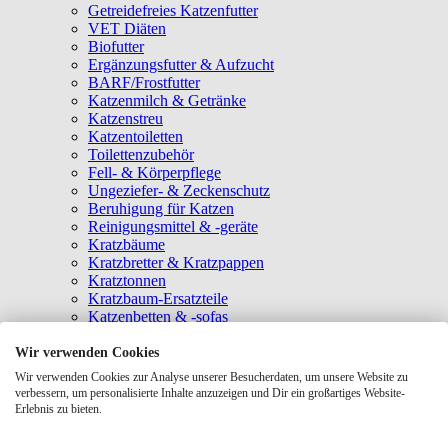
Getreidefreies Katzenfutter
VET Diäten
Biofutter
Ergänzungsfutter & Aufzucht
BARF/Frostfutter
Katzenmilch & Getränke
Katzenstreu
Katzentoiletten
Toilettenzubehör
Fell- & Körperpflege
Ungeziefer- & Zeckenschutz
Beruhigung für Katzen
Reinigungsmittel & -geräte
Kratzbäume
Kratzbretter & Kratzpappen
Kratztonnen
Kratzbaum-Ersatzteile
Katzenbetten & -sofas
Katzenhöhlen
Katzenhäuser
Wir verwenden Cookies
Hängematten & Fensterliegeplätze
Wir verwenden Cookies zur Analyse unserer Besucherdaten, um unsere Website zu
Katzendecken & -matten
verbessern, um personalisierte Inhalte anzuzeigen und Dir ein großartiges Website-
Baldrian- & Catnipspielzeug
Erlebnis zu bieten.
Spielmäuse & Bälle
Katzenangeln