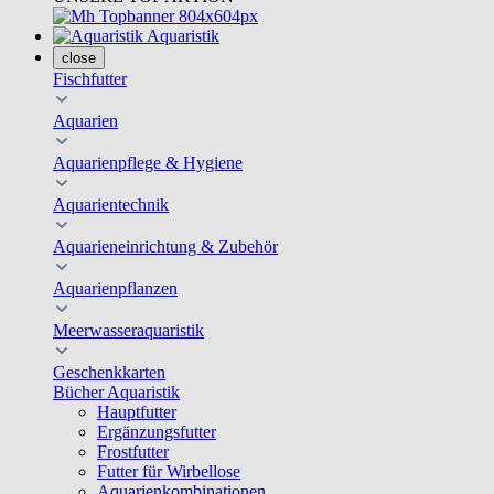
Aquaristik
close
Fischfutter
Aquarien
Aquarienpflege & Hygiene
Aquarientechnik
Aquarieneinrichtung & Zubehör
Aquarienpflanzen
Meerwasseraquaristik
Geschenkkarten
Bücher Aquaristik
Hauptfutter
Ergänzungsfutter
Frostfutter
Futter für Wirbellose
Aquarienkombinationen