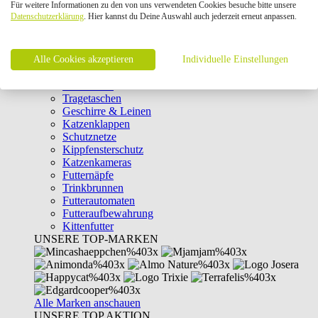
Für weitere Informationen zu den von uns verwendeten Cookies besuche bitte unsere
Intelligenzspielzeug
Datenschutzerklärung
. Hier kannst du Deine Auswahl auch jederzeit erneut anpassen.
Laserpointer & Elektrospielzeug
Katzentunnel
Clicker & Target Sticks für Katzen
Alle Cookies akzeptieren
Weiteres Katzenspielzeug
Individuelle Einstellungen
Transportboxen
Halsbänder
Tragetaschen
Geschirre & Leinen
Katzenklappen
Schutznetze
Kippfensterschutz
Katzenkameras
Futternäpfe
Trinkbrunnen
Futterautomaten
Futteraufbewahrung
Kittenfutter
UNSERE TOP-MARKEN
Alle Marken anschauen
UNSERE TOP AKTION