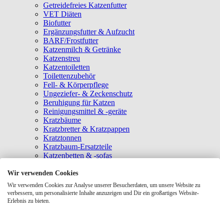
Getreidefreies Katzenfutter
VET Diäten
Biofutter
Ergänzungsfutter & Aufzucht
BARF/Frostfutter
Katzenmilch & Getränke
Katzenstreu
Katzentoiletten
Toilettenzubehör
Fell- & Körperpflege
Ungeziefer- & Zeckenschutz
Beruhigung für Katzen
Reinigungsmittel & -geräte
Kratzbäume
Kratzbretter & Kratzpappen
Kratztonnen
Kratzbaum-Ersatzteile
Katzenbetten & -sofas
Katzenhöhlen
Katzenhäuser
Wir verwenden Cookies
Hängematten & Fensterliegeplätze
Wir verwenden Cookies zur Analyse unserer Besucherdaten, um unsere Website zu
Katzendecken & -matten
verbessern, um personalisierte Inhalte anzuzeigen und Dir ein großartiges Website-
Baldrian- & Catnipspielzeug
Erlebnis zu bieten.
Spielmäuse & Bälle
Katzenangeln