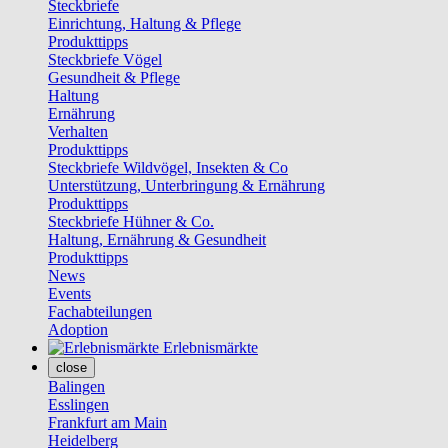
Steckbriefe
Einrichtung, Haltung & Pflege
Produkttipps
Steckbriefe Vögel
Gesundheit & Pflege
Haltung
Ernährung
Verhalten
Produkttipps
Steckbriefe Wildvögel, Insekten & Co
Unterstützung, Unterbringung & Ernährung
Produkttipps
Steckbriefe Hühner & Co.
Haltung, Ernährung & Gesundheit
Produkttipps
News
Events
Fachabteilungen
Adoption
Erlebnismärkte
close
Balingen
Esslingen
Frankfurt am Main
Heidelberg