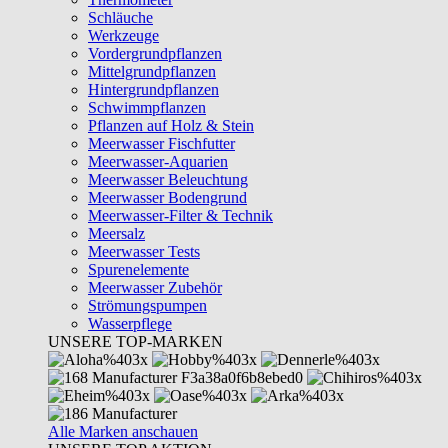
Schläuche
Werkzeuge
Vordergrundpflanzen
Mittelgrundpflanzen
Hintergrundpflanzen
Schwimmpflanzen
Pflanzen auf Holz & Stein
Meerwasser Fischfutter
Meerwasser-Aquarien
Meerwasser Beleuchtung
Meerwasser Bodengrund
Meerwasser-Filter & Technik
Meersalz
Meerwasser Tests
Spurenelemente
Meerwasser Zubehör
Strömungspumpen
Wasserpflege
UNSERE TOP-MARKEN
Alle Marken anschauen