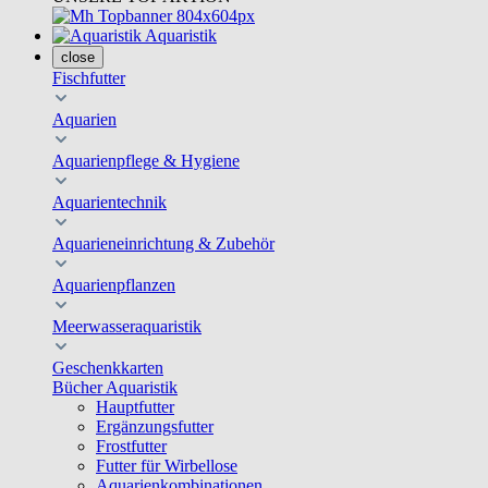
Aquaristik
close
Fischfutter
Aquarien
Aquarienpflege & Hygiene
Aquarientechnik
Aquarieneinrichtung & Zubehör
Aquarienpflanzen
Meerwasseraquaristik
Geschenkkarten
Bücher Aquaristik
Hauptfutter
Ergänzungsfutter
Frostfutter
Futter für Wirbellose
Aquarienkombinationen