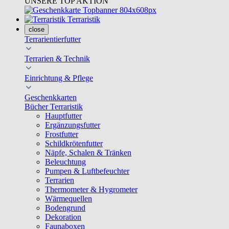
UNSERE TOP AKTION
Terraristik
close
Terrarientierfutter
Terrarien & Technik
Einrichtung & Pflege
Geschenkkarten
Bücher Terraristik
Hauptfutter
Ergänzungsfutter
Frostfutter
Schildkrötenfutter
Näpfe, Schalen & Tränken
Beleuchtung
Pumpen & Luftbefeuchter
Terrarien
Thermometer & Hygrometer
Wärmequellen
Bodengrund
Dekoration
Faunaboxen