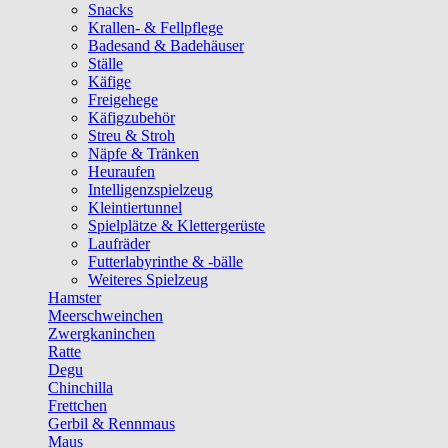
Snacks
Krallen- & Fellpflege
Badesand & Badehäuser
Ställe
Käfige
Freigehege
Käfigzubehör
Streu & Stroh
Näpfe & Tränken
Heuraufen
Intelligenzspielzeug
Kleintiertunnel
Spielplätze & Klettergerüste
Laufräder
Futterlabyrinthe & -bälle
Weiteres Spielzeug
Hamster
Meerschweinchen
Zwergkaninchen
Ratte
Degu
Chinchilla
Frettchen
Gerbil & Rennmaus
Maus