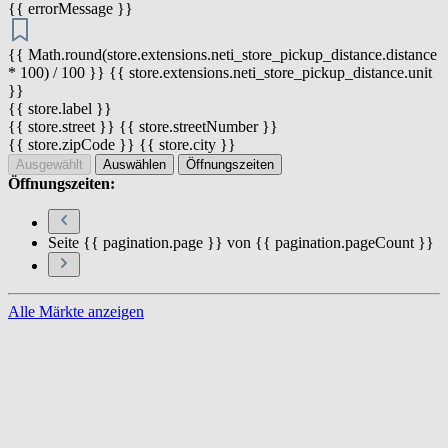
{{ errorMessage }}
{{ Math.round(store.extensions.neti_store_pickup_distance.distance
* 100) / 100 }} {{ store.extensions.neti_store_pickup_distance.unit
}}
{{ store.label }}
{{ store.street }} {{ store.streetNumber }}
{{ store.zipCode }} {{ store.city }}
Ausgewählt
Auswählen
Öffnungszeiten
Öffnungszeiten:
Seite {{ pagination.page }} von {{ pagination.pageCount }}
Alle Märkte anzeigen