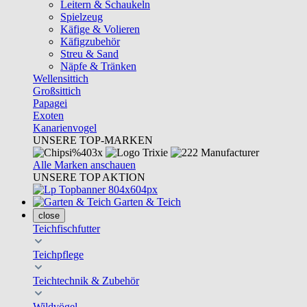
Leitern & Schaukeln
Spielzeug
Käfige & Volieren
Käfigzubehör
Streu & Sand
Näpfe & Tränken
Wellensittich
Großsittich
Papagei
Exoten
Kanarienvogel
UNSERE TOP-MARKEN
Alle Marken anschauen
UNSERE TOP AKTION
Garten & Teich
close
Teichfischfutter
Teichpflege
Teichtechnik & Zubehör
Wildvögel