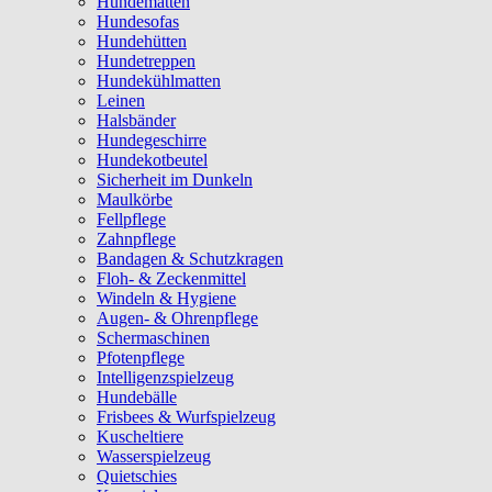
Hundematten
Hundesofas
Hundehütten
Hundetreppen
Hundekühlmatten
Leinen
Halsbänder
Hundegeschirre
Hundekotbeutel
Sicherheit im Dunkeln
Maulkörbe
Fellpflege
Zahnpflege
Bandagen & Schutzkragen
Floh- & Zeckenmittel
Windeln & Hygiene
Augen- & Ohrenpflege
Schermaschinen
Pfotenpflege
Intelligenzspielzeug
Hundebälle
Frisbees & Wurfspielzeug
Kuscheltiere
Wasserspielzeug
Quietschies