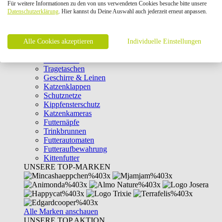
Für weitere Informationen zu den von uns verwendeten Cookies besuche bitte unsere
Intelligenzspielzeug
Datenschutzerklärung
. Hier kannst du Deine Auswahl auch jederzeit erneut anpassen.
Laserpointer & Elektrospielzeug
Katzentunnel
Clicker & Target Sticks für Katzen
Alle Cookies akzeptieren
Weiteres Katzenspielzeug
Individuelle Einstellungen
Transportboxen
Halsbänder
Tragetaschen
Geschirre & Leinen
Katzenklappen
Schutznetze
Kippfensterschutz
Katzenkameras
Futternäpfe
Trinkbrunnen
Futterautomaten
Futteraufbewahrung
Kittenfutter
UNSERE TOP-MARKEN
Alle Marken anschauen
UNSERE TOP AKTION