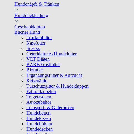
Hundenäpfe & Tränken
Hundebekleidung
Geschenkkarten
Bücher Hund
Trockenfutter
Nassfutter
Snacks
Getreidefreies Hundefutter
VET Diäten
BARF/Frostfutter
Biofutter
Ergänzungsfutter & Aufzucht
Reisenäpfe
Türschutzgitter & Hundeklappen
Fahrradzubehör
Tragetaschen
Autozubehör
Transport- & Gitterboxen
Hundebetten
Hundekissen
Hundehöhlen
Hundedecken