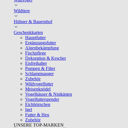
Wildtiere
Hühner & Bauernhof
Geschenkkarten
Hauptfutter
Ergänzungsfutter
Algenbekämpfung
Fischpflege
Dekoration & Kescher
Eisfreihalter
Pumpen & Filter
Schlammsauger
Zubehör
Wildvogelfutter
Meisenknödel
Vogelhäuser & Nistkästen
Vogelfutterspender
Eichhörnchen
Igel
Futter & Heu
Zubehör
UNSERE TOP-MARKEN