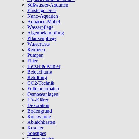
Süßwasser-Aquarien
Einsteiger-Sets
Nano-Aquarien
Aquarien-Möbel
Wasserpflege
Algenbekämpfung
Pflanzenpflege
Wassertests
Reinigen
Pumpen
Filter
Heizer & Kühler
Beleuchtung
Belüftung
CO2-Technik
Futterautomaten
Osmoseanlagen
UV-Klärer
Dekoration
Bodengrund
Rückwände
Ablaichkästen
Kescher
Sonstiges
Thermometer