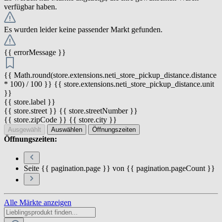
verfügbar haben.
Es wurden leider keine passender Markt gefunden.
{{ errorMessage }}
{{ Math.round(store.extensions.neti_store_pickup_distance.distance
* 100) / 100 }} {{ store.extensions.neti_store_pickup_distance.unit
}}
{{ store.label }}
{{ store.street }} {{ store.streetNumber }}
{{ store.zipCode }} {{ store.city }}
Ausgewählt
Auswählen
Öffnungszeiten
Öffnungszeiten:
Seite {{ pagination.page }} von {{ pagination.pageCount }}
Alle Märkte anzeigen