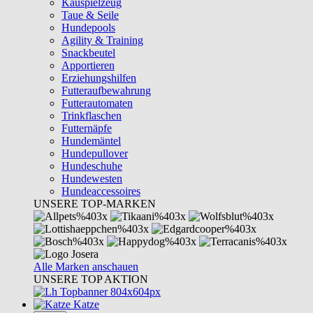
Kauspielzeug
Taue & Seile
Hundepools
Agility & Training
Snackbeutel
Apportieren
Erziehungshilfen
Futteraufbewahrung
Futterautomaten
Trinkflaschen
Futternäpfe
Hundemäntel
Hundepullover
Hundeschuhe
Hundewesten
Hundeaccessoires
UNSERE TOP-MARKEN
Alle Marken anschauen
UNSERE TOP AKTION
Katze