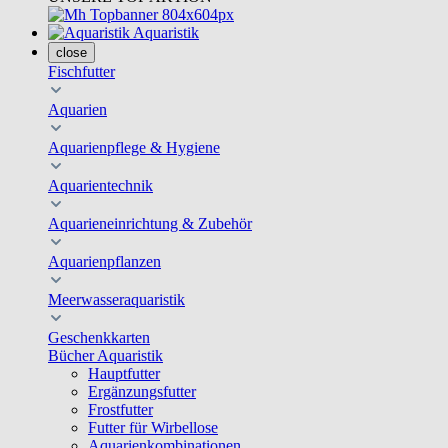
Aquaristik
close
Fischfutter
Aquarien
Aquarienpflege & Hygiene
Aquarientechnik
Aquarieneinrichtung & Zubehör
Aquarienpflanzen
Meerwasseraquaristik
Geschenkkarten
Bücher Aquaristik
Hauptfutter
Ergänzungsfutter
Frostfutter
Futter für Wirbellose
Aquarienkombinationen