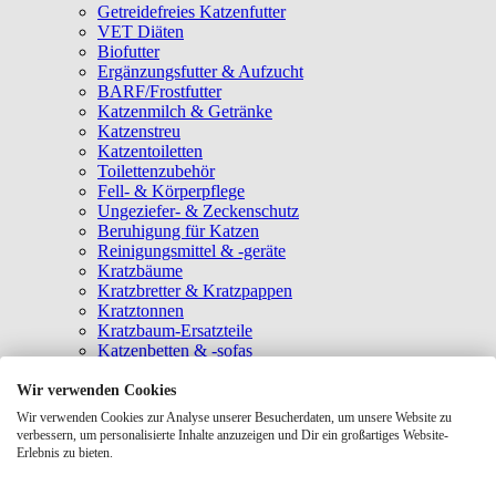
Getreidefreies Katzenfutter
VET Diäten
Biofutter
Ergänzungsfutter & Aufzucht
BARF/Frostfutter
Katzenmilch & Getränke
Katzenstreu
Katzentoiletten
Toilettenzubehör
Fell- & Körperpflege
Ungeziefer- & Zeckenschutz
Beruhigung für Katzen
Reinigungsmittel & -geräte
Kratzbäume
Kratzbretter & Kratzpappen
Kratztonnen
Kratzbaum-Ersatzteile
Katzenbetten & -sofas
Katzenhöhlen
Katzenhäuser
Wir verwenden Cookies
Hängematten & Fensterliegeplätze
Wir verwenden Cookies zur Analyse unserer Besucherdaten, um unsere Website zu
Katzendecken & -matten
verbessern, um personalisierte Inhalte anzuzeigen und Dir ein großartiges Website-
Baldrian- & Catnipspielzeug
Erlebnis zu bieten.
Spielmäuse & Bälle
Katzenangeln