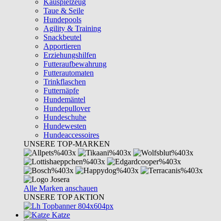
Kauspielzeug
Taue & Seile
Hundepools
Agility & Training
Snackbeutel
Apportieren
Erziehungshilfen
Futteraufbewahrung
Futterautomaten
Trinkflaschen
Futternäpfe
Hundemäntel
Hundepullover
Hundeschuhe
Hundewesten
Hundeaccessoires
UNSERE TOP-MARKEN
Alle Marken anschauen
UNSERE TOP AKTION
Katze