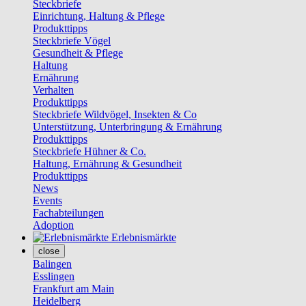
Steckbriefe
Einrichtung, Haltung & Pflege
Produkttipps
Steckbriefe Vögel
Gesundheit & Pflege
Haltung
Ernährung
Verhalten
Produkttipps
Steckbriefe Wildvögel, Insekten & Co
Unterstützung, Unterbringung & Ernährung
Produkttipps
Steckbriefe Hühner & Co.
Haltung, Ernährung & Gesundheit
Produkttipps
News
Events
Fachabteilungen
Adoption
Erlebnismärkte
close
Balingen
Esslingen
Frankfurt am Main
Heidelberg