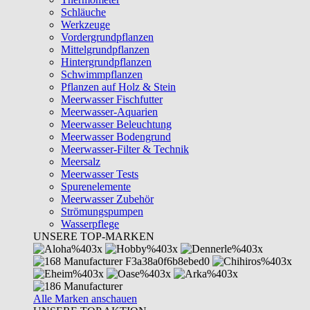
Schläuche
Werkzeuge
Vordergrundpflanzen
Mittelgrundpflanzen
Hintergrundpflanzen
Schwimmpflanzen
Pflanzen auf Holz & Stein
Meerwasser Fischfutter
Meerwasser-Aquarien
Meerwasser Beleuchtung
Meerwasser Bodengrund
Meerwasser-Filter & Technik
Meersalz
Meerwasser Tests
Spurenelemente
Meerwasser Zubehör
Strömungspumpen
Wasserpflege
UNSERE TOP-MARKEN
Alle Marken anschauen