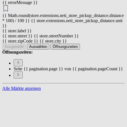
{{ errorMessage }}
{{ Math.round(store.extensions.neti_store_pickup_distance.distance
* 100) / 100 }} {{ store.extensions.neti_store_pickup_distance.unit
}}
{{ store.label }}
{{ store.street }} {{ store.streetNumber }}
{{ store.zipCode }} {{ store.city }}
Ausgewählt
Auswählen
Öffnungszeiten
Öffnungszeiten:
Seite {{ pagination.page }} von {{ pagination.pageCount }}
Alle Märkte anzeigen