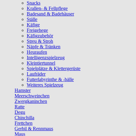
Snacks
Krallen- & Fellpflege
Badesand & Badehäuser
Ställe
Käfige
Freigehege
Käfigzubehör
Streu & Stroh
Näpfe & Tränken
Heuraufen
Intelligenzspielzeug
Kleintiertunnel
Spielplätze & Klettergerüste
Laufräder
Futterlabyrinthe & -bälle
Weiteres Spielzeug
Hamster
Meerschweinchen
Zwergkaninchen
Ratte
Degu
Chinchilla
Frettchen
Gerbil & Rennmaus
Maus