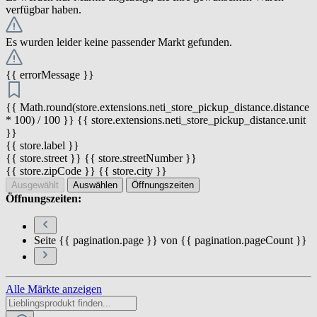
verfügbar haben.
Es wurden leider keine passender Markt gefunden.
{{ errorMessage }}
{{ Math.round(store.extensions.neti_store_pickup_distance.distance
* 100) / 100 }} {{ store.extensions.neti_store_pickup_distance.unit
}}
{{ store.label }}
{{ store.street }} {{ store.streetNumber }}
{{ store.zipCode }} {{ store.city }}
Ausgewählt
Auswählen
Öffnungszeiten
Öffnungszeiten:
Seite {{ pagination.page }} von {{ pagination.pageCount }}
Alle Märkte anzeigen