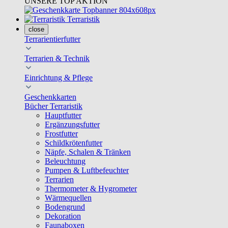
UNSERE TOP AKTION
Terraristik
close
Terrarientierfutter
Terrarien & Technik
Einrichtung & Pflege
Geschenkkarten
Bücher Terraristik
Hauptfutter
Ergänzungsfutter
Frostfutter
Schildkrötenfutter
Näpfe, Schalen & Tränken
Beleuchtung
Pumpen & Luftbefeuchter
Terrarien
Thermometer & Hygrometer
Wärmequellen
Bodengrund
Dekoration
Faunaboxen