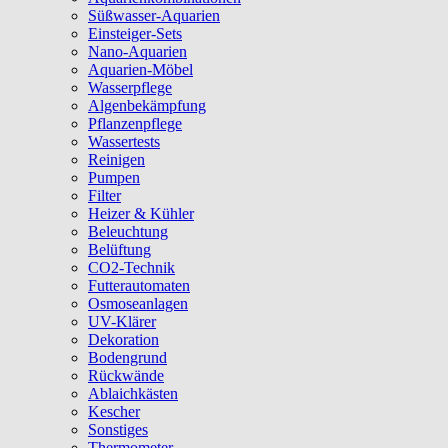
Süßwasser-Aquarien
Einsteiger-Sets
Nano-Aquarien
Aquarien-Möbel
Wasserpflege
Algenbekämpfung
Pflanzenpflege
Wassertests
Reinigen
Pumpen
Filter
Heizer & Kühler
Beleuchtung
Belüftung
CO2-Technik
Futterautomaten
Osmoseanlagen
UV-Klärer
Dekoration
Bodengrund
Rückwände
Ablaichkästen
Kescher
Sonstiges
Thermometer