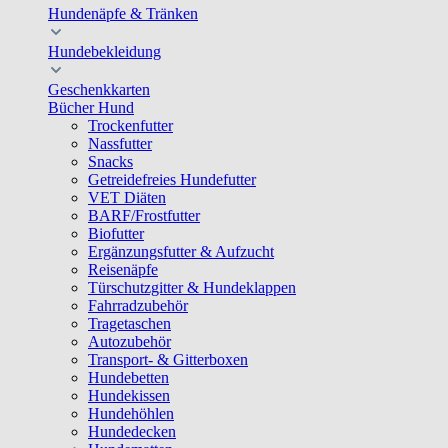
Hundenäpfe & Tränken
Hundebekleidung
Geschenkkarten
Bücher Hund
Trockenfutter
Nassfutter
Snacks
Getreidefreies Hundefutter
VET Diäten
BARF/Frostfutter
Biofutter
Ergänzungsfutter & Aufzucht
Reisenäpfe
Türschutzgitter & Hundeklappen
Fahrradzubehör
Tragetaschen
Autozubehör
Transport- & Gitterboxen
Hundebetten
Hundekissen
Hundehöhlen
Hundedecken