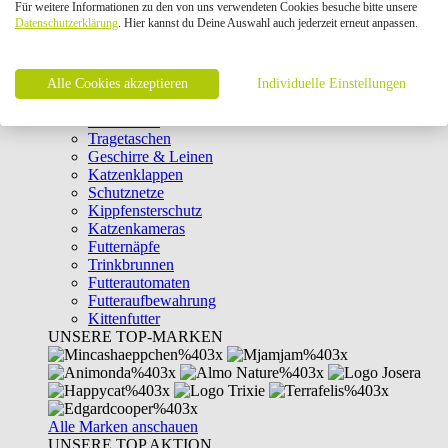
Für weitere Informationen zu den von uns verwendeten Cookies besuche bitte unsere
Intelligenzspielzeug
Datenschutzerklärung
. Hier kannst du Deine Auswahl auch jederzeit erneut anpassen.
Laserpointer & Elektrospielzeug
Katzentunnel
Clicker & Target Sticks für Katzen
Alle Cookies akzeptieren
Weiteres Katzenspielzeug
Individuelle Einstellungen
Transportboxen
Halsbänder
Tragetaschen
Geschirre & Leinen
Katzenklappen
Schutznetze
Kippfensterschutz
Katzenkameras
Futternäpfe
Trinkbrunnen
Futterautomaten
Futteraufbewahrung
Kittenfutter
UNSERE TOP-MARKEN
Alle Marken anschauen
UNSERE TOP AKTION