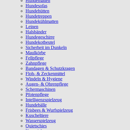
Hundematten
Hundesofas
Hundehütten
Hundetreppen
Hundekühlmatten
Leinen
Halsbänder
Hundegeschirre
Hundekotbeutel
Sicherheit im Dunkeln
Maulkörbe
Fellpflege
Zahnpflege
Bandagen & Schutzkragen
Floh- & Zeckenmittel
Windeln & Hygiene
Augen- & Ohrenpflege
Schermaschinen
Pfotenpflege
Intelligenzspielzeug
Hundebälle
Frisbees & Wurfspielzeug
Kuscheltiere
Wasserspielzeug
Quietschies