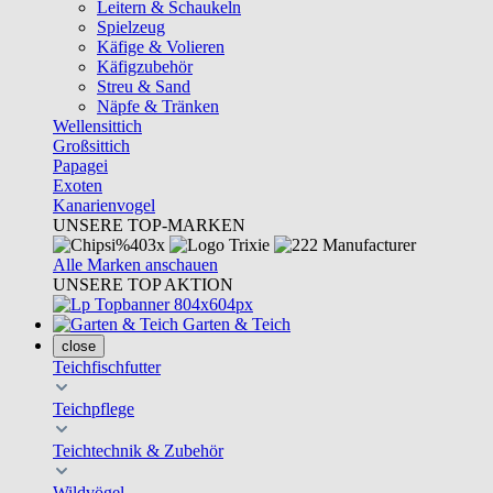
Leitern & Schaukeln
Spielzeug
Käfige & Volieren
Käfigzubehör
Streu & Sand
Näpfe & Tränken
Wellensittich
Großsittich
Papagei
Exoten
Kanarienvogel
UNSERE TOP-MARKEN
Alle Marken anschauen
UNSERE TOP AKTION
Garten & Teich
close
Teichfischfutter
Teichpflege
Teichtechnik & Zubehör
Wildvögel