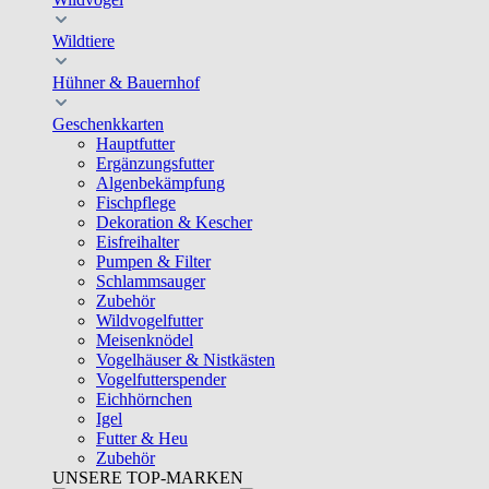
Wildtiere
Hühner & Bauernhof
Geschenkkarten
Hauptfutter
Ergänzungsfutter
Algenbekämpfung
Fischpflege
Dekoration & Kescher
Eisfreihalter
Pumpen & Filter
Schlammsauger
Zubehör
Wildvogelfutter
Meisenknödel
Vogelhäuser & Nistkästen
Vogelfutterspender
Eichhörnchen
Igel
Futter & Heu
Zubehör
UNSERE TOP-MARKEN