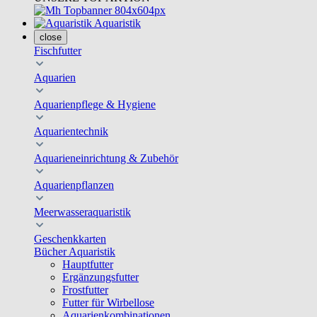
Aquaristik
close
Fischfutter
Aquarien
Aquarienpflege & Hygiene
Aquarientechnik
Aquarieneinrichtung & Zubehör
Aquarienpflanzen
Meerwasseraquaristik
Geschenkkarten
Bücher Aquaristik
Hauptfutter
Ergänzungsfutter
Frostfutter
Futter für Wirbellose
Aquarienkombinationen