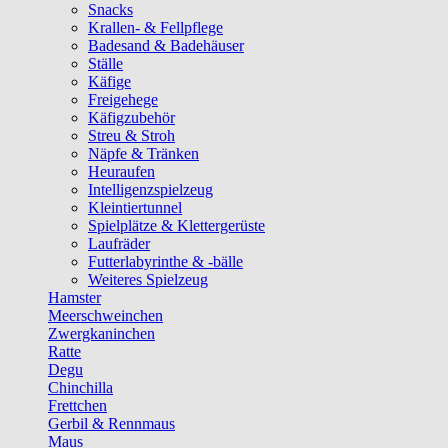
Snacks
Krallen- & Fellpflege
Badesand & Badehäuser
Ställe
Käfige
Freigehege
Käfigzubehör
Streu & Stroh
Näpfe & Tränken
Heuraufen
Intelligenzspielzeug
Kleintiertunnel
Spielplätze & Klettergerüste
Laufräder
Futterlabyrinthe & -bälle
Weiteres Spielzeug
Hamster
Meerschweinchen
Zwergkaninchen
Ratte
Degu
Chinchilla
Frettchen
Gerbil & Rennmaus
Maus