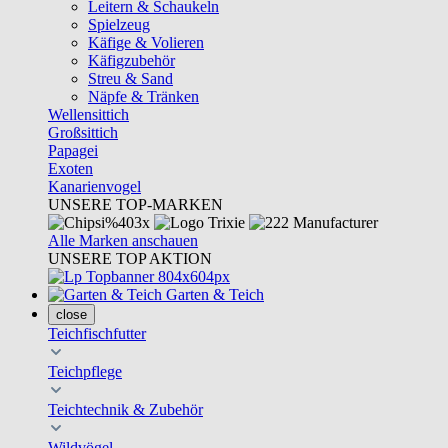
Leitern & Schaukeln
Spielzeug
Käfige & Volieren
Käfigzubehör
Streu & Sand
Näpfe & Tränken
Wellensittich
Großsittich
Papagei
Exoten
Kanarienvogel
UNSERE TOP-MARKEN
Alle Marken anschauen
UNSERE TOP AKTION
Garten & Teich
close
Teichfischfutter
Teichpflege
Teichtechnik & Zubehör
Wildvögel