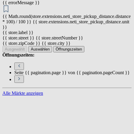
{{ errorMessage }}
{{ Math.round(store.extensions.neti_store_pickup_distance.distance
* 100) / 100 }} {{ store.extensions.neti_store_pickup_distance.unit
}}
{{ store.label }}
{{ store.street }} {{ store.streetNumber }}
{{ store.zipCode }} {{ store.city }}
Ausgewählt
Auswählen
Öffnungszeiten
Öffnungszeiten:
Seite {{ pagination.page }} von {{ pagination.pageCount }}
Alle Märkte anzeigen