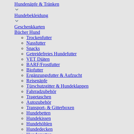
Hundenäpfe & Tränken
Hundebekleidung
Geschenkkarten
Bücher Hund
Trockenfutter
Nassfutter
Snacks
Getreidefreies Hundefutter
VET Diäten
BARF/Frostfutter
Biofutter
Ergänzungsfutter & Aufzucht
Reisenäpfe
Türschutzgitter & Hundeklappen
Fahrradzubehör
Tragetaschen
Autozubehör
Transport- & Gitterboxen
Hundebetten
Hundekissen
Hundehöhlen
Hundedecken