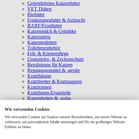
Getreidefreies Katzenfutter
VET Diäten
Biofutter
Ergänzungsfutter & Aufzucht
BARF/Frostfutter
Katzenmilch & Getränke
Katzenstreu
Katzentoiletten
Toilettenzubehör
Fell- & Körperpflege
Ungeziefer- & Zeckenschutz
Beruhigung für Katzen
Reinigungsmittel & -geräte
Kratzbäume
Kratzbretter & Kratzpappen
Kratztonnen
Kratzbaum-Ersatzteile
Katzenbetten & -sofas
Katzenhöhlen
Katzenhäuser
Wir verwenden Cookies
Hängematten & Fensterliegeplätze
Wir verwenden Cookies zur Analyse unserer Besucherdaten, um unsere Website zu
Katzendecken & -matten
verbessern, um personalisierte Inhalte anzuzeigen und Dir ein großartiges Website-
Baldrian- & Catnipspielzeug
Erlebnis zu bieten.
Spielmäuse & Bälle
Katzenangeln