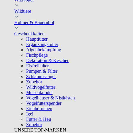
Wildtiere
Hühner & Bauernhof
Geschenkkarten
Hauptfutter
Ergänzungsfutter
Algenbekämpfung
Fischpflege
Dekoration & Kescher
Eisfreihalter
Pumpen & Filter
Schlammsauger
Zubehör
Wildvogelfutter
Meisenknödel
Vogelhäuser & Nistkästen
Vogelfutterspender
Eichhörnchen
Igel
Futter & Heu
Zubehör
UNSERE TOP-MARKEN