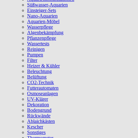
Süßwasser-Aquarien
Einsteiger-Sets
Nano-Aquarien
Aquarien-Möbel
Wasserpflege
Algenbekämpfung
Pflanzenpflege
Wassertests
Reinigen
Pumpen
Filter
Heizer & Kühler
Beleuchtung
Belüftung
CO2-Technik
Futterautomaten
Osmoseanlagen
UV-Klärer
Dekoration
Bodengrund
Rückwände
Ablaichkästen
Kescher
Sonstiges
Thermometer