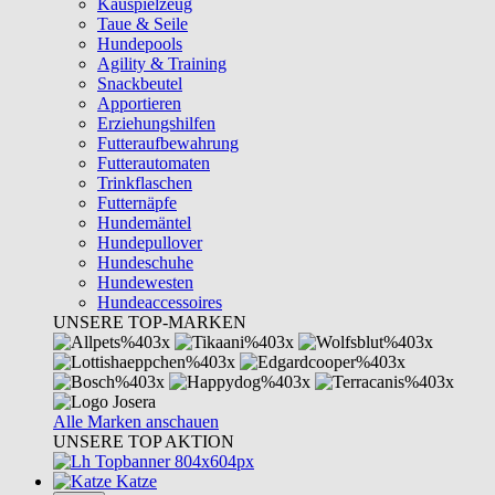
Kauspielzeug
Taue & Seile
Hundepools
Agility & Training
Snackbeutel
Apportieren
Erziehungshilfen
Futteraufbewahrung
Futterautomaten
Trinkflaschen
Futternäpfe
Hundemäntel
Hundepullover
Hundeschuhe
Hundewesten
Hundeaccessoires
UNSERE TOP-MARKEN
Alle Marken anschauen
UNSERE TOP AKTION
Katze