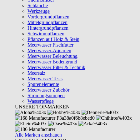
Schläuche
Werkzeuge
Vordergrundpflanzen
Mittelgrundpflanzen
Hintergrundpflanzen
Schwimmpflanzen
Pflanzen auf Holz & Stein
Meerwasser Fischfutter
Meerwasser-Aquarien
Meerwasser Beleuchtung
Meerwasser Bodengrund
Meerwasser-Filter & Technik
Meersalz
Meerwasser Tests
Spurenelemente
Meerwasser Zubehör
Strömungspumpen
Wasserpflege
UNSERE TOP-MARKEN
Alle Marken anschauen