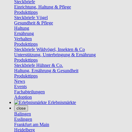
Steckbriefe
Einrichtung, Haltung & Pflege
Produkttipps
Steckbriefe Vögel
Gesundheit & Pflege
Haltung
Ernährung
Verhalten
Produkttipps
Steckbriefe Wildvögel, Insekten & Co
Unterstützung, Unterbringung & Ernährung
Produkttipps
Steckbriefe Hühner & Co.
Haltung, Ernährung & Gesundheit
Produkttipps
News
Events
Fachabteilungen
Adoption
Erlebnismärkte
close
Balingen
Esslingen
Frankfurt am Main
Heidelberg