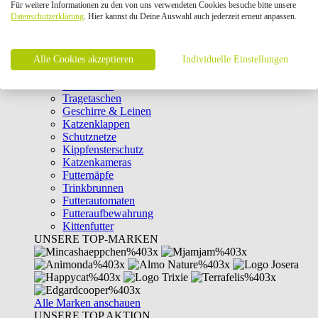
Für weitere Informationen zu den von uns verwendeten Cookies besuche bitte unsere
Intelligenzspielzeug
Datenschutzerklärung
. Hier kannst du Deine Auswahl auch jederzeit erneut anpassen.
Laserpointer & Elektrospielzeug
Katzentunnel
Clicker & Target Sticks für Katzen
Alle Cookies akzeptieren
Weiteres Katzenspielzeug
Individuelle Einstellungen
Transportboxen
Halsbänder
Tragetaschen
Geschirre & Leinen
Katzenklappen
Schutznetze
Kippfensterschutz
Katzenkameras
Futternäpfe
Trinkbrunnen
Futterautomaten
Futteraufbewahrung
Kittenfutter
UNSERE TOP-MARKEN
Alle Marken anschauen
UNSERE TOP AKTION