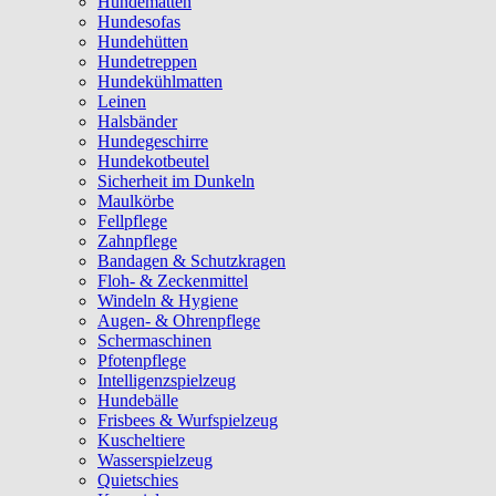
Hundematten
Hundesofas
Hundehütten
Hundetreppen
Hundekühlmatten
Leinen
Halsbänder
Hundegeschirre
Hundekotbeutel
Sicherheit im Dunkeln
Maulkörbe
Fellpflege
Zahnpflege
Bandagen & Schutzkragen
Floh- & Zeckenmittel
Windeln & Hygiene
Augen- & Ohrenpflege
Schermaschinen
Pfotenpflege
Intelligenzspielzeug
Hundebälle
Frisbees & Wurfspielzeug
Kuscheltiere
Wasserspielzeug
Quietschies