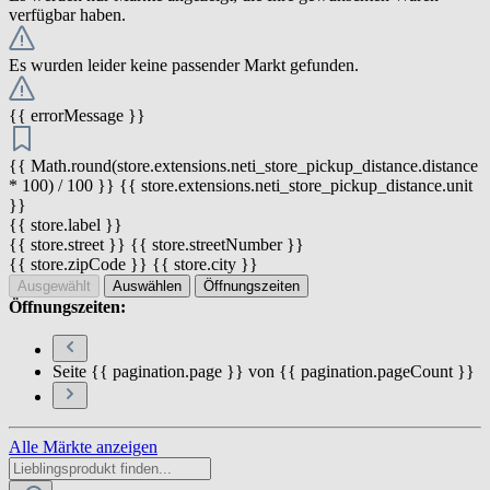
verfügbar haben.
Es wurden leider keine passender Markt gefunden.
{{ errorMessage }}
{{ Math.round(store.extensions.neti_store_pickup_distance.distance
* 100) / 100 }} {{ store.extensions.neti_store_pickup_distance.unit
}}
{{ store.label }}
{{ store.street }} {{ store.streetNumber }}
{{ store.zipCode }} {{ store.city }}
Ausgewählt
Auswählen
Öffnungszeiten
Öffnungszeiten:
Seite {{ pagination.page }} von {{ pagination.pageCount }}
Alle Märkte anzeigen