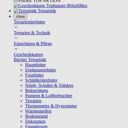
UNSERE TOP AKTION
Terraristik
close
Terrarientierfutter
Terrarien & Technik
Einrichtung & Pflege
Geschenkkarten
Bücher Terraristik
Hauptfutter
Ergänzungsfutter
Frostfutter
Schildkrötenfutter
Näpfe, Schalen & Tränken
Beleuchtung
Pumpen & Luftbefeuchter
Terrarien
Thermometer & Hygrometer
Wärmequellen
Bodengrund
Dekoration
Faunaboxen