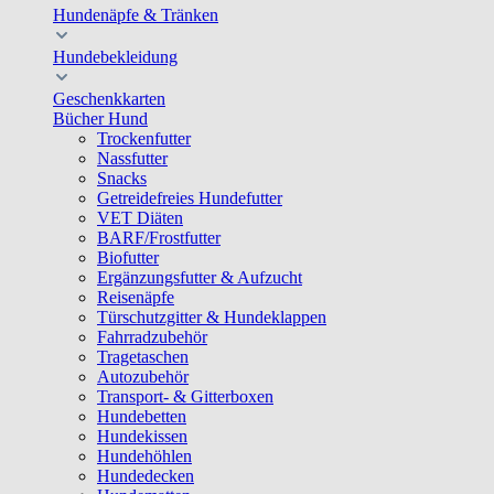
Hundenäpfe & Tränken
Hundebekleidung
Geschenkkarten
Bücher Hund
Trockenfutter
Nassfutter
Snacks
Getreidefreies Hundefutter
VET Diäten
BARF/Frostfutter
Biofutter
Ergänzungsfutter & Aufzucht
Reisenäpfe
Türschutzgitter & Hundeklappen
Fahrradzubehör
Tragetaschen
Autozubehör
Transport- & Gitterboxen
Hundebetten
Hundekissen
Hundehöhlen
Hundedecken