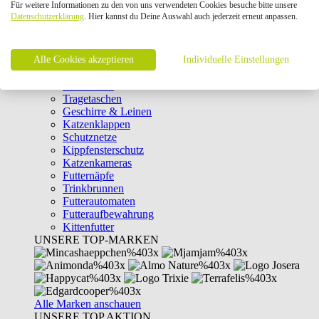
Für weitere Informationen zu den von uns verwendeten Cookies besuche bitte unsere
Intelligenzspielzeug
Datenschutzerklärung
. Hier kannst du Deine Auswahl auch jederzeit erneut anpassen.
Laserpointer & Elektrospielzeug
Katzentunnel
Clicker & Target Sticks für Katzen
Alle Cookies akzeptieren
Weiteres Katzenspielzeug
Individuelle Einstellungen
Transportboxen
Halsbänder
Tragetaschen
Geschirre & Leinen
Katzenklappen
Schutznetze
Kippfensterschutz
Katzenkameras
Futternäpfe
Trinkbrunnen
Futterautomaten
Futteraufbewahrung
Kittenfutter
UNSERE TOP-MARKEN
Alle Marken anschauen
UNSERE TOP AKTION