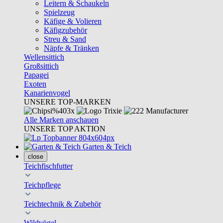
Leitern & Schaukeln
Spielzeug
Käfige & Volieren
Käfigzubehör
Streu & Sand
Näpfe & Tränken
Wellensittich
Großsittich
Papagei
Exoten
Kanarienvogel
UNSERE TOP-MARKEN
Alle Marken anschauen
UNSERE TOP AKTION
Garten & Teich
close
Teichfischfutter
Teichpflege
Teichtechnik & Zubehör
Wildvögel