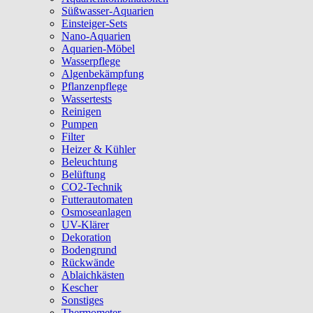
Süßwasser-Aquarien
Einsteiger-Sets
Nano-Aquarien
Aquarien-Möbel
Wasserpflege
Algenbekämpfung
Pflanzenpflege
Wassertests
Reinigen
Pumpen
Filter
Heizer & Kühler
Beleuchtung
Belüftung
CO2-Technik
Futterautomaten
Osmoseanlagen
UV-Klärer
Dekoration
Bodengrund
Rückwände
Ablaichkästen
Kescher
Sonstiges
Thermometer