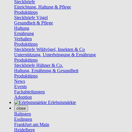
Steckbriefe
Einrichtung, Haltung & Pflege
Produkttipps
Steckbriefe Vögel
Gesundheit & Pflege
Haltung
Ernährung
Verhalten
Produkttipps
Steckbriefe Wildvögel, Insekten & Co
Unterstützung, Unterbringung & Ernährung
Produkttipps
Steckbriefe Hühner & Co.
Haltung, Ernährung & Gesundheit
Produkttipps
News
Events
Fachabteilungen
Adoption
Erlebnismärkte
close
Balingen
Esslingen
Frankfurt am Main
Heidelberg