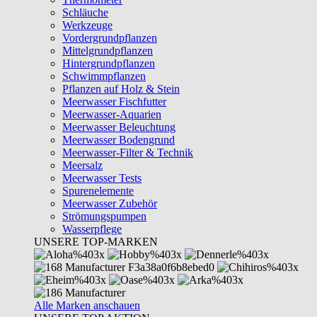
Schläuche
Werkzeuge
Vordergrundpflanzen
Mittelgrundpflanzen
Hintergrundpflanzen
Schwimmpflanzen
Pflanzen auf Holz & Stein
Meerwasser Fischfutter
Meerwasser-Aquarien
Meerwasser Beleuchtung
Meerwasser Bodengrund
Meerwasser-Filter & Technik
Meersalz
Meerwasser Tests
Spurenelemente
Meerwasser Zubehör
Strömungspumpen
Wasserpflege
UNSERE TOP-MARKEN
Alle Marken anschauen