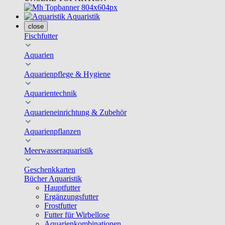
Aquaristik
close
Fischfutter
Aquarien
Aquarienpflege & Hygiene
Aquarientechnik
Aquarieneinrichtung & Zubehör
Aquarienpflanzen
Meerwasseraquaristik
Geschenkkarten
Bücher Aquaristik
Hauptfutter
Ergänzungsfutter
Frostfutter
Futter für Wirbellose
Aquarienkombinationen