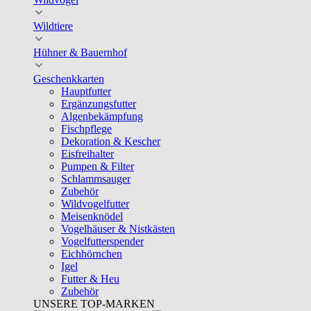
Wildtiere
Hühner & Bauernhof
Geschenkkarten
Hauptfutter
Ergänzungsfutter
Algenbekämpfung
Fischpflege
Dekoration & Kescher
Eisfreihalter
Pumpen & Filter
Schlammsauger
Zubehör
Wildvogelfutter
Meisenknödel
Vogelhäuser & Nistkästen
Vogelfutterspender
Eichhörnchen
Igel
Futter & Heu
Zubehör
UNSERE TOP-MARKEN