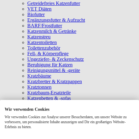
Getreidefreies Katzenfutter
VET Diäten
Biofutter
Ergänzungsfutter & Aufzucht
BARF/Frostfutter
Katzenmilch & Getränke
Katzenstreu
Katzentoiletten
Toilettenzubehör
Fell- & Körperpflege
Ungeziefer- & Zeckenschutz
Beruhigung für Katzen
Reinigungsmittel & -geräte
Kratzbäume
Kratzbretter & Kratzpappen
Kratztonnen
Kratzbaum-Ersatzteile
Katzenbetten & -sofas
Katzenhöhlen
Katzenhäuser
Wir verwenden Cookies
Hängematten & Fensterliegeplätze
Wir verwenden Cookies zur Analyse unserer Besucherdaten, um unsere Website zu
Katzendecken & -matten
verbessern, um personalisierte Inhalte anzuzeigen und Dir ein großartiges Website-
Baldrian- & Catnipspielzeug
Erlebnis zu bieten.
Spielmäuse & Bälle
Katzenangeln