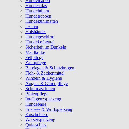
Hundematten
Hundesofas
Hundehütten
Hundetreppen
Hundekühlmatten
Leinen
Halsbänder
Hundegeschirre
Hundekotbeutel
Sicherheit im Dunkeln
Maulkörbe
Fellpflege
Zahnpflege
Bandagen & Schutzkragen
Floh- & Zeckenmittel
Windeln & Hygiene
Augen- & Ohrenpflege
Schermaschinen
Pfotenpflege
Intelligenzspielzeug
Hundebälle
Frisbees & Wurfspielzeug
Kuscheltiere
Wasserspielzeug
Quietschies