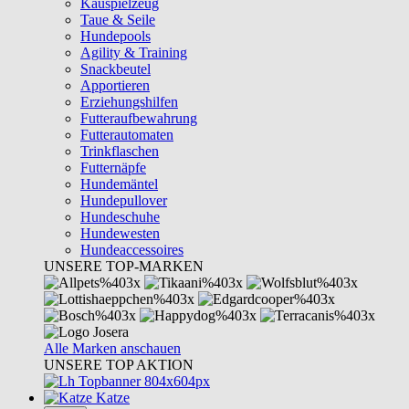
Kauspielzeug
Taue & Seile
Hundepools
Agility & Training
Snackbeutel
Apportieren
Erziehungshilfen
Futteraufbewahrung
Futterautomaten
Trinkflaschen
Futternäpfe
Hundemäntel
Hundepullover
Hundeschuhe
Hundewesten
Hundeaccessoires
UNSERE TOP-MARKEN
Alle Marken anschauen
UNSERE TOP AKTION
Katze