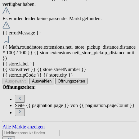
verfügbar haben.
Es wurden leider keine passender Markt gefunden.
{{ errorMessage }}
{{ Math.round(store.extensions.neti_store_pickup_distance.distance
* 100) / 100 }} {{ store.extensions.neti_store_pickup_distance.unit
}}
{{ store.label }}
{{ store.street }} {{ store.streetNumber }}
{{ store.zipCode }} {{ store.city }}
Ausgewählt
Auswählen
Öffnungszeiten
Öffnungszeiten:
Seite {{ pagination.page }} von {{ pagination.pageCount }}
Alle Märkte anzeigen