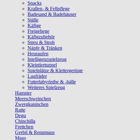
Snacks
Krallen- & Fellpflege
Badesand & Badehäuser
Ställe
Käfige
Freigehege
Käfigzubehör
Streu & Stroh
Näpfe & Tränken
Heuraufen
Intelligenzspielzeug
Kleintiertunnel
Spielplätze & Klettergerüste
Laufräder
Futterlabyrinthe & -bälle
Weiteres Spielzeug
Hamster
Meerschweinchen
Zwergkaninchen
Ratte
Degu
Chinchilla
Frettchen
Gerbil & Rennmaus
Maus