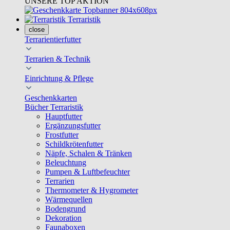
UNSERE TOP AKTION
Terraristik
close
Terrarientierfutter
Terrarien & Technik
Einrichtung & Pflege
Geschenkkarten
Bücher Terraristik
Hauptfutter
Ergänzungsfutter
Frostfutter
Schildkrötenfutter
Näpfe, Schalen & Tränken
Beleuchtung
Pumpen & Luftbefeuchter
Terrarien
Thermometer & Hygrometer
Wärmequellen
Bodengrund
Dekoration
Faunaboxen