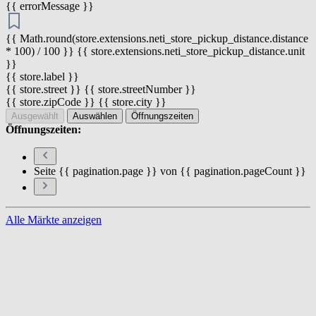
{{ errorMessage }}
{{ Math.round(store.extensions.neti_store_pickup_distance.distance
* 100) / 100 }} {{ store.extensions.neti_store_pickup_distance.unit
}}
{{ store.label }}
{{ store.street }} {{ store.streetNumber }}
{{ store.zipCode }} {{ store.city }}
Ausgewählt
Auswählen
Öffnungszeiten
Öffnungszeiten:
Seite {{ pagination.page }} von {{ pagination.pageCount }}
Alle Märkte anzeigen