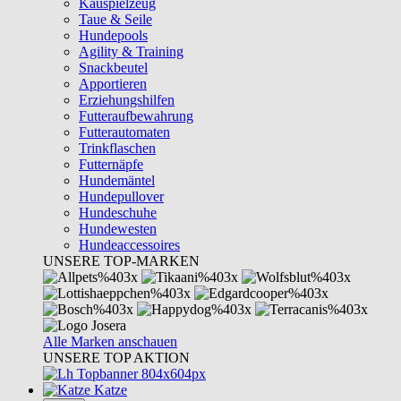
Kauspielzeug
Taue & Seile
Hundepools
Agility & Training
Snackbeutel
Apportieren
Erziehungshilfen
Futteraufbewahrung
Futterautomaten
Trinkflaschen
Futternäpfe
Hundemäntel
Hundepullover
Hundeschuhe
Hundewesten
Hundeaccessoires
UNSERE TOP-MARKEN
Alle Marken anschauen
UNSERE TOP AKTION
Katze