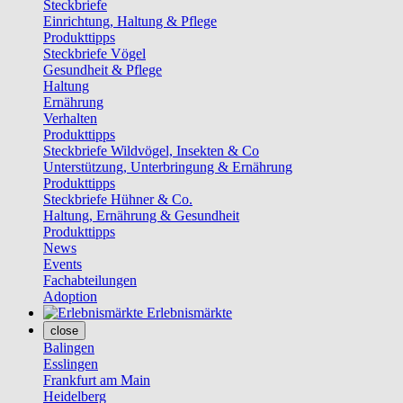
Steckbriefe
Einrichtung, Haltung & Pflege
Produkttipps
Steckbriefe Vögel
Gesundheit & Pflege
Haltung
Ernährung
Verhalten
Produkttipps
Steckbriefe Wildvögel, Insekten & Co
Unterstützung, Unterbringung & Ernährung
Produkttipps
Steckbriefe Hühner & Co.
Haltung, Ernährung & Gesundheit
Produkttipps
News
Events
Fachabteilungen
Adoption
Erlebnismärkte
close
Balingen
Esslingen
Frankfurt am Main
Heidelberg