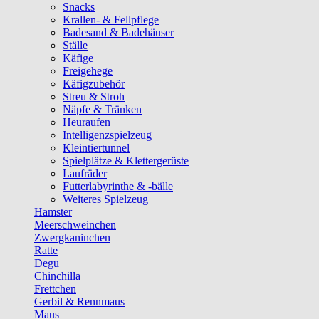
Snacks
Krallen- & Fellpflege
Badesand & Badehäuser
Ställe
Käfige
Freigehege
Käfigzubehör
Streu & Stroh
Näpfe & Tränken
Heuraufen
Intelligenzspielzeug
Kleintiertunnel
Spielplätze & Klettergerüste
Laufräder
Futterlabyrinthe & -bälle
Weiteres Spielzeug
Hamster
Meerschweinchen
Zwergkaninchen
Ratte
Degu
Chinchilla
Frettchen
Gerbil & Rennmaus
Maus