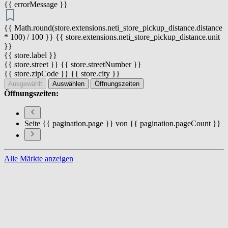
{{ errorMessage }}
{{ Math.round(store.extensions.neti_store_pickup_distance.distance
* 100) / 100 }} {{ store.extensions.neti_store_pickup_distance.unit
}}
{{ store.label }}
{{ store.street }} {{ store.streetNumber }}
{{ store.zipCode }} {{ store.city }}
Ausgewählt
Auswählen
Öffnungszeiten
Öffnungszeiten:
Seite {{ pagination.page }} von {{ pagination.pageCount }}
Alle Märkte anzeigen