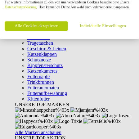
Für weitere Informationen zu den von uns verwendeten Cookies besuche bitte unsere
Intelligenzspielzeug
Datenschutzerklärung
. Hier kannst du Deine Auswahl auch jederzeit erneut anpassen.
Laserpointer & Elektrospielzeug
Katzentunnel
Clicker & Target Sticks für Katzen
Alle Cookies akzeptieren
Weiteres Katzenspielzeug
Individuelle Einstellungen
Transportboxen
Halsbänder
Tragetaschen
Geschirre & Leinen
Katzenklappen
Schutznetze
Kippfensterschutz
Katzenkameras
Futternäpfe
Trinkbrunnen
Futterautomaten
Futteraufbewahrung
Kittenfutter
UNSERE TOP-MARKEN
Alle Marken anschauen
UNSERE TOP AKTION