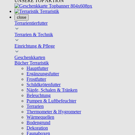
UNSERE TOP AKTION
Terraristik
close
Terrarientierfutter
Terrarien & Technik
Einrichtung & Pflege
Geschenkkarten
Bücher Terraristik
Hauptfutter
Ergänzungsfutter
Frostfutter
Schildkrötenfutter
Näpfe, Schalen & Tränken
Beleuchtung
Pumpen & Luftbefeuchter
Terrarien
Thermometer & Hygrometer
Wärmequellen
Bodengrund
Dekoration
Faunaboxen