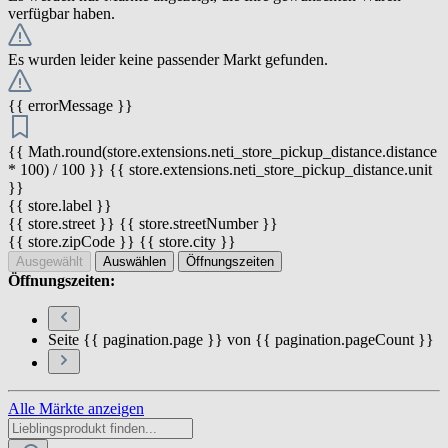
verfügbar haben.
Es wurden leider keine passender Markt gefunden.
{{ errorMessage }}
{{ Math.round(store.extensions.neti_store_pickup_distance.distance
* 100) / 100 }} {{ store.extensions.neti_store_pickup_distance.unit
}}
{{ store.label }}
{{ store.street }} {{ store.streetNumber }}
{{ store.zipCode }} {{ store.city }}
Ausgewählt
Auswählen
Öffnungszeiten
Öffnungszeiten:
Seite {{ pagination.page }} von {{ pagination.pageCount }}
Alle Märkte anzeigen