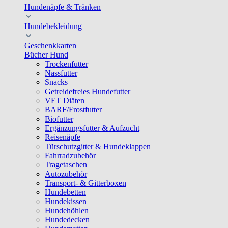
Hundenäpfe & Tränken
Hundebekleidung
Geschenkkarten
Bücher Hund
Trockenfutter
Nassfutter
Snacks
Getreidefreies Hundefutter
VET Diäten
BARF/Frostfutter
Biofutter
Ergänzungsfutter & Aufzucht
Reisenäpfe
Türschutzgitter & Hundeklappen
Fahrradzubehör
Tragetaschen
Autozubehör
Transport- & Gitterboxen
Hundebetten
Hundekissen
Hundehöhlen
Hundedecken