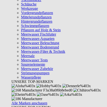
Schläuche
Werkzeuge
Vordergrundpflanzen
Mittelgrundpflanzen
Hintergrundpflanzen
Schwimmpflanzen
Pflanzen auf Holz & Stein
Meerwasser Fischfutter
Meerwasser-Aquarien
Meerwasser Beleuchtung
Meerwasser Bodengrund
Meerwasser-Filter & Technik
Meersalz
Meerwasser Tests
Spurenelemente
Meerwasser Zubehör
Strömungspumpen
Wasserpflege
UNSERE TOP-MARKEN
Alle Marken anschauen