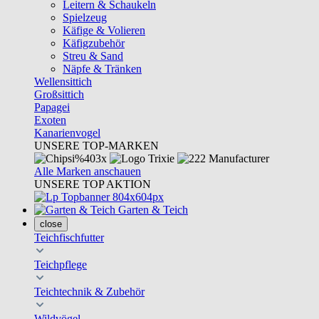
Leitern & Schaukeln
Spielzeug
Käfige & Volieren
Käfigzubehör
Streu & Sand
Näpfe & Tränken
Wellensittich
Großsittich
Papagei
Exoten
Kanarienvogel
UNSERE TOP-MARKEN
Alle Marken anschauen
UNSERE TOP AKTION
Garten & Teich
close
Teichfischfutter
Teichpflege
Teichtechnik & Zubehör
Wildvögel