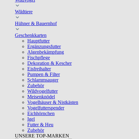
Wildtiere
Hühner & Bauernhof
Geschenkkarten
Hauptfutter
Ergänzungsfutter
Algenbekämpfung
Fischpflege
Dekoration & Kescher
Eisfreihalter
Pumpen & Filter
Schlammsauger
Zubehör
Wildvogelfutter
Meisenknödel
Vogelhäuser & Nistkästen
Vogelfutterspender
Eichhörnchen
Igel
Futter & Heu
Zubehör
UNSERE TOP-MARKEN