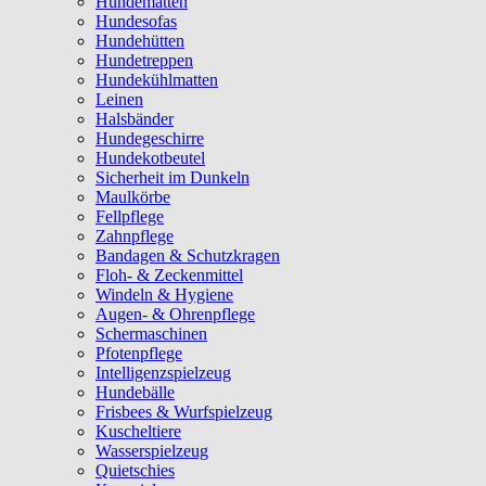
Hundematten
Hundesofas
Hundehütten
Hundetreppen
Hundekühlmatten
Leinen
Halsbänder
Hundegeschirre
Hundekotbeutel
Sicherheit im Dunkeln
Maulkörbe
Fellpflege
Zahnpflege
Bandagen & Schutzkragen
Floh- & Zeckenmittel
Windeln & Hygiene
Augen- & Ohrenpflege
Schermaschinen
Pfotenpflege
Intelligenzspielzeug
Hundebälle
Frisbees & Wurfspielzeug
Kuscheltiere
Wasserspielzeug
Quietschies