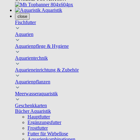
Aquaristik
close
Fischfutter
Aquarien
Aquarienpflege & Hygiene
Aquarientechnik
Aquarieneinrichtung & Zubehör
Aquarienpflanzen
Meerwasseraquaristik
Geschenkkarten
Bücher Aquaristik
Hauptfutter
Ergänzungsfutter
Frostfutter
Futter für Wirbellose
Aquarienkombinationen