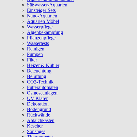
Süßwasser-Aquarien
Einsteiger-Sets
Nano-Aquarien
Aquarien-Möbel
Wasserpflege
Algenbekämpfung
Pflanzenpflege
Wassertests
Reinigen
Pumpen
Filter
Heizer & Kühler
Beleuchtung
Belüftung
CO2-Technik
Futterautomaten
Osmoseanlagen
UV-Klärer
Dekoration
Bodengrund
Rückwände
Ablaichkästen
Kescher
Sonstiges
Thermometer