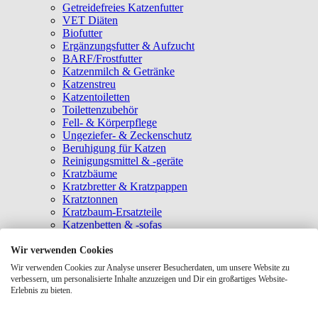
Getreidefreies Katzenfutter
VET Diäten
Biofutter
Ergänzungsfutter & Aufzucht
BARF/Frostfutter
Katzenmilch & Getränke
Katzenstreu
Katzentoiletten
Toilettenzubehör
Fell- & Körperpflege
Ungeziefer- & Zeckenschutz
Beruhigung für Katzen
Reinigungsmittel & -geräte
Kratzbäume
Kratzbretter & Kratzpappen
Kratztonnen
Kratzbaum-Ersatzteile
Katzenbetten & -sofas
Katzenhöhlen
Katzenhäuser
Wir verwenden Cookies
Hängematten & Fensterliegeplätze
Wir verwenden Cookies zur Analyse unserer Besucherdaten, um unsere Website zu
Katzendecken & -matten
verbessern, um personalisierte Inhalte anzuzeigen und Dir ein großartiges Website-
Baldrian- & Catnipspielzeug
Erlebnis zu bieten.
Spielmäuse & Bälle
Katzenangeln