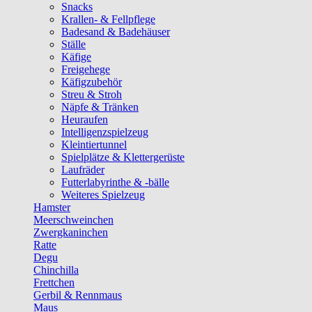
Snacks
Krallen- & Fellpflege
Badesand & Badehäuser
Ställe
Käfige
Freigehege
Käfigzubehör
Streu & Stroh
Näpfe & Tränken
Heuraufen
Intelligenzspielzeug
Kleintiertunnel
Spielplätze & Klettergerüste
Laufräder
Futterlabyrinthe & -bälle
Weiteres Spielzeug
Hamster
Meerschweinchen
Zwergkaninchen
Ratte
Degu
Chinchilla
Frettchen
Gerbil & Rennmaus
Maus