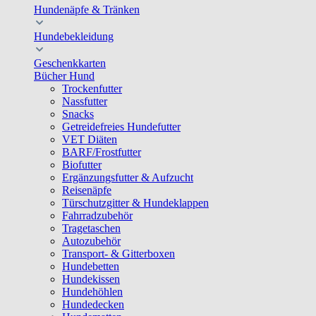
Hundenäpfe & Tränken
Hundebekleidung
Geschenkkarten
Bücher Hund
Trockenfutter
Nassfutter
Snacks
Getreidefreies Hundefutter
VET Diäten
BARF/Frostfutter
Biofutter
Ergänzungsfutter & Aufzucht
Reisenäpfe
Türschutzgitter & Hundeklappen
Fahrradzubehör
Tragetaschen
Autozubehör
Transport- & Gitterboxen
Hundebetten
Hundekissen
Hundehöhlen
Hundedecken