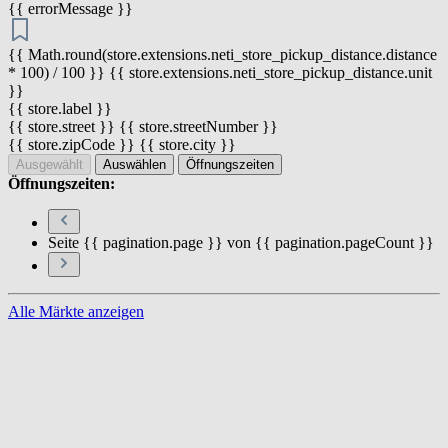
{{ errorMessage }}
{{ Math.round(store.extensions.neti_store_pickup_distance.distance
* 100) / 100 }} {{ store.extensions.neti_store_pickup_distance.unit
}}
{{ store.label }}
{{ store.street }} {{ store.streetNumber }}
{{ store.zipCode }} {{ store.city }}
Ausgewählt
Auswählen
Öffnungszeiten
Öffnungszeiten:
Seite {{ pagination.page }} von {{ pagination.pageCount }}
Alle Märkte anzeigen