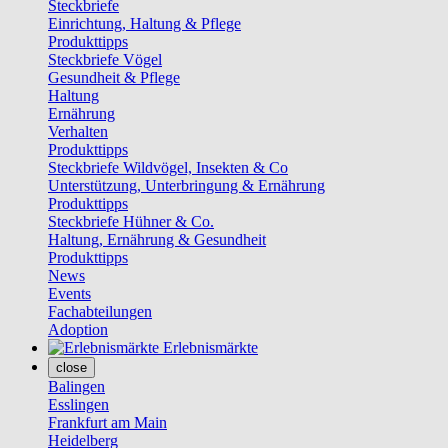
Steckbriefe
Einrichtung, Haltung & Pflege
Produkttipps
Steckbriefe Vögel
Gesundheit & Pflege
Haltung
Ernährung
Verhalten
Produkttipps
Steckbriefe Wildvögel, Insekten & Co
Unterstützung, Unterbringung & Ernährung
Produkttipps
Steckbriefe Hühner & Co.
Haltung, Ernährung & Gesundheit
Produkttipps
News
Events
Fachabteilungen
Adoption
Erlebnismärkte
close
Balingen
Esslingen
Frankfurt am Main
Heidelberg