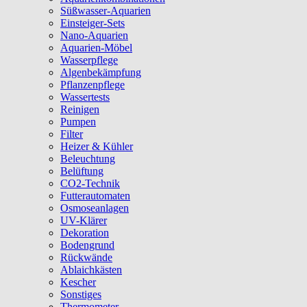
Süßwasser-Aquarien
Einsteiger-Sets
Nano-Aquarien
Aquarien-Möbel
Wasserpflege
Algenbekämpfung
Pflanzenpflege
Wassertests
Reinigen
Pumpen
Filter
Heizer & Kühler
Beleuchtung
Belüftung
CO2-Technik
Futterautomaten
Osmoseanlagen
UV-Klärer
Dekoration
Bodengrund
Rückwände
Ablaichkästen
Kescher
Sonstiges
Thermometer