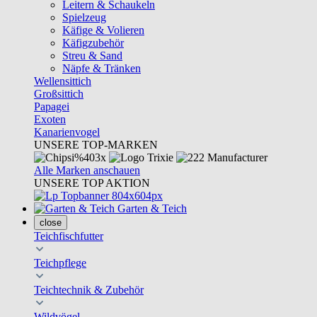
Leitern & Schaukeln
Spielzeug
Käfige & Volieren
Käfigzubehör
Streu & Sand
Näpfe & Tränken
Wellensittich
Großsittich
Papagei
Exoten
Kanarienvogel
UNSERE TOP-MARKEN
Alle Marken anschauen
UNSERE TOP AKTION
Garten & Teich
close
Teichfischfutter
Teichpflege
Teichtechnik & Zubehör
Wildvögel