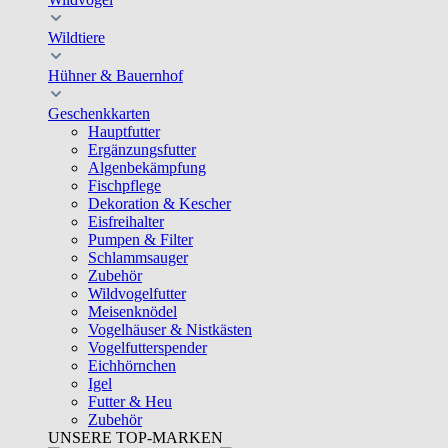
Wildtiere
Hühner & Bauernhof
Geschenkkarten
Hauptfutter
Ergänzungsfutter
Algenbekämpfung
Fischpflege
Dekoration & Kescher
Eisfreihalter
Pumpen & Filter
Schlammsauger
Zubehör
Wildvogelfutter
Meisenknödel
Vogelhäuser & Nistkästen
Vogelfutterspender
Eichhörnchen
Igel
Futter & Heu
Zubehör
UNSERE TOP-MARKEN