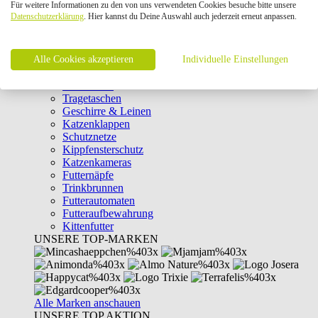
Für weitere Informationen zu den von uns verwendeten Cookies besuche bitte unsere
Intelligenzspielzeug
Datenschutzerklärung
. Hier kannst du Deine Auswahl auch jederzeit erneut anpassen.
Laserpointer & Elektrospielzeug
Katzentunnel
Clicker & Target Sticks für Katzen
Alle Cookies akzeptieren
Weiteres Katzenspielzeug
Individuelle Einstellungen
Transportboxen
Halsbänder
Tragetaschen
Geschirre & Leinen
Katzenklappen
Schutznetze
Kippfensterschutz
Katzenkameras
Futternäpfe
Trinkbrunnen
Futterautomaten
Futteraufbewahrung
Kittenfutter
UNSERE TOP-MARKEN
Alle Marken anschauen
UNSERE TOP AKTION