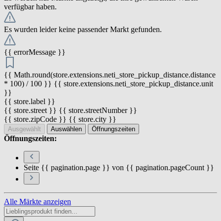
verfügbar haben.
Es wurden leider keine passender Markt gefunden.
{{ errorMessage }}
{{ Math.round(store.extensions.neti_store_pickup_distance.distance
* 100) / 100 }} {{ store.extensions.neti_store_pickup_distance.unit
}}
{{ store.label }}
{{ store.street }} {{ store.streetNumber }}
{{ store.zipCode }} {{ store.city }}
Ausgewählt
Auswählen
Öffnungszeiten
Öffnungszeiten:
Seite {{ pagination.page }} von {{ pagination.pageCount }}
Alle Märkte anzeigen