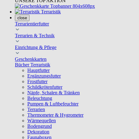
UNSERE TOP AKTION
Terraristik
close
Terrarientierfutter
Terrarien & Technik
Einrichtung & Pflege
Geschenkkarten
Bücher Terraristik
Hauptfutter
Ergänzungsfutter
Frostfutter
Schildkrötenfutter
Näpfe, Schalen & Tränken
Beleuchtung
Pumpen & Luftbefeuchter
Terrarien
Thermometer & Hygrometer
Wärmequellen
Bodengrund
Dekoration
Faunaboxen