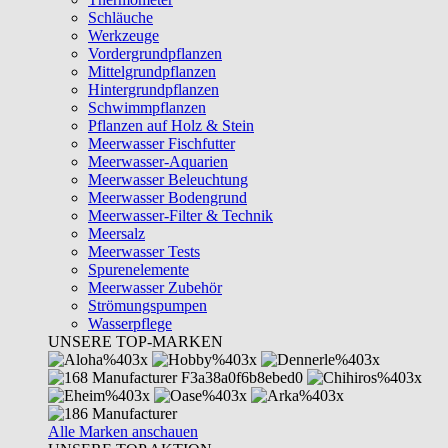
Schläuche
Werkzeuge
Vordergrundpflanzen
Mittelgrundpflanzen
Hintergrundpflanzen
Schwimmpflanzen
Pflanzen auf Holz & Stein
Meerwasser Fischfutter
Meerwasser-Aquarien
Meerwasser Beleuchtung
Meerwasser Bodengrund
Meerwasser-Filter & Technik
Meersalz
Meerwasser Tests
Spurenelemente
Meerwasser Zubehör
Strömungspumpen
Wasserpflege
UNSERE TOP-MARKEN
Alle Marken anschauen