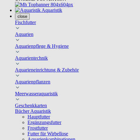
Aquaristik
close
Fischfutter
Aquarien
Aquarienpflege & Hygiene
Aquarientechnik
Aquarieneinrichtung & Zubehör
Aquarienpflanzen
Meerwasseraquaristik
Geschenkkarten
Bücher Aquaristik
Hauptfutter
Ergänzungsfutter
Frostfutter
Futter für Wirbellose
Aquarienkombinationen