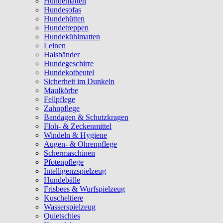
Hundematten
Hundesofas
Hundehütten
Hundetreppen
Hundekühlmatten
Leinen
Halsbänder
Hundegeschirre
Hundekotbeutel
Sicherheit im Dunkeln
Maulkörbe
Fellpflege
Zahnpflege
Bandagen & Schutzkragen
Floh- & Zeckenmittel
Windeln & Hygiene
Augen- & Ohrenpflege
Schermaschinen
Pfotenpflege
Intelligenzspielzeug
Hundebälle
Frisbees & Wurfspielzeug
Kuscheltiere
Wasserspielzeug
Quietschies