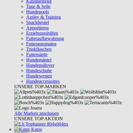
Kauspielzeug
Taue & Seile
Hundepools
Agility & Training
Snackbeutel
Apportieren
Erziehungshilfen
Futteraufbewahrung
Futterautomaten
Trinkflaschen
Futternäpfe
Hundemäntel
Hundepullover
Hundeschuhe
Hundewesten
Hundeaccessoires
UNSERE TOP-MARKEN
Alle Marken anschauen
UNSERE TOP AKTION
Katze