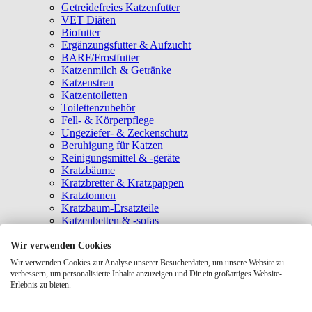
Getreidefreies Katzenfutter
VET Diäten
Biofutter
Ergänzungsfutter & Aufzucht
BARF/Frostfutter
Katzenmilch & Getränke
Katzenstreu
Katzentoiletten
Toilettenzubehör
Fell- & Körperpflege
Ungeziefer- & Zeckenschutz
Beruhigung für Katzen
Reinigungsmittel & -geräte
Kratzbäume
Kratzbretter & Kratzpappen
Kratztonnen
Kratzbaum-Ersatzteile
Katzenbetten & -sofas
Katzenhöhlen
Katzenhäuser
Wir verwenden Cookies
Hängematten & Fensterliegeplätze
Wir verwenden Cookies zur Analyse unserer Besucherdaten, um unsere Website zu
Katzendecken & -matten
verbessern, um personalisierte Inhalte anzuzeigen und Dir ein großartiges Website-
Baldrian- & Catnipspielzeug
Erlebnis zu bieten.
Spielmäuse & Bälle
Katzenangeln