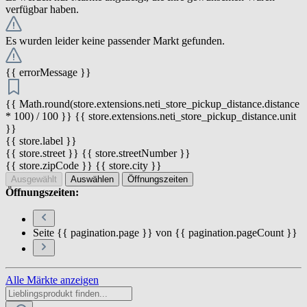
verfügbar haben.
Es wurden leider keine passender Markt gefunden.
{{ errorMessage }}
{{ Math.round(store.extensions.neti_store_pickup_distance.distance
* 100) / 100 }} {{ store.extensions.neti_store_pickup_distance.unit
}}
{{ store.label }}
{{ store.street }} {{ store.streetNumber }}
{{ store.zipCode }} {{ store.city }}
Ausgewählt
Auswählen
Öffnungszeiten
Öffnungszeiten:
Seite {{ pagination.page }} von {{ pagination.pageCount }}
Alle Märkte anzeigen