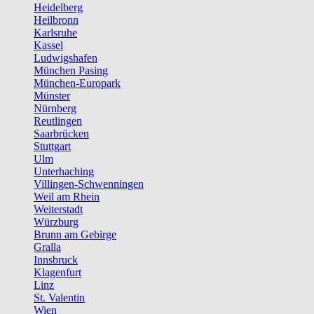
Heidelberg
Heilbronn
Karlsruhe
Kassel
Ludwigshafen
München Pasing
München-Europark
Münster
Nürnberg
Reutlingen
Saarbrücken
Stuttgart
Ulm
Unterhaching
Villingen-Schwenningen
Weil am Rhein
Weiterstadt
Würzburg
Brunn am Gebirge
Gralla
Innsbruck
Klagenfurt
Linz
St. Valentin
Wien