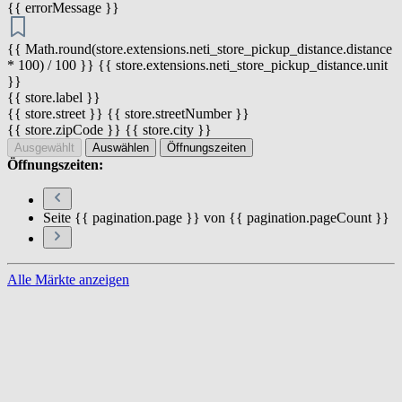
{{ errorMessage }}
{{ Math.round(store.extensions.neti_store_pickup_distance.distance
* 100) / 100 }} {{ store.extensions.neti_store_pickup_distance.unit
}}
{{ store.label }}
{{ store.street }} {{ store.streetNumber }}
{{ store.zipCode }} {{ store.city }}
Ausgewählt
Auswählen
Öffnungszeiten
Öffnungszeiten:
Seite {{ pagination.page }} von {{ pagination.pageCount }}
Alle Märkte anzeigen