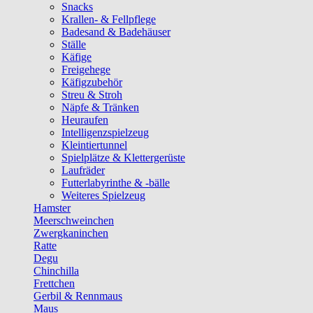
Snacks
Krallen- & Fellpflege
Badesand & Badehäuser
Ställe
Käfige
Freigehege
Käfigzubehör
Streu & Stroh
Näpfe & Tränken
Heuraufen
Intelligenzspielzeug
Kleintiertunnel
Spielplätze & Klettergerüste
Laufräder
Futterlabyrinthe & -bälle
Weiteres Spielzeug
Hamster
Meerschweinchen
Zwergkaninchen
Ratte
Degu
Chinchilla
Frettchen
Gerbil & Rennmaus
Maus