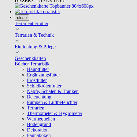
UNSERE TOP AKTION
Terraristik
close
Terrarientierfutter
Terrarien & Technik
Einrichtung & Pflege
Geschenkkarten
Bücher Terraristik
Hauptfutter
Ergänzungsfutter
Frostfutter
Schildkrötenfutter
Näpfe, Schalen & Tränken
Beleuchtung
Pumpen & Luftbefeuchter
Terrarien
Thermometer & Hygrometer
Wärmequellen
Bodengrund
Dekoration
Faunaboxen