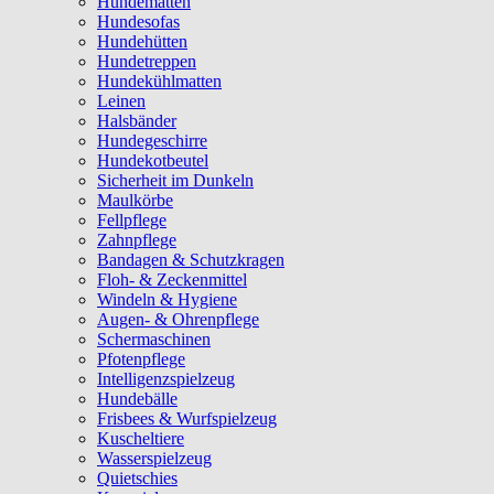
Hundematten
Hundesofas
Hundehütten
Hundetreppen
Hundekühlmatten
Leinen
Halsbänder
Hundegeschirre
Hundekotbeutel
Sicherheit im Dunkeln
Maulkörbe
Fellpflege
Zahnpflege
Bandagen & Schutzkragen
Floh- & Zeckenmittel
Windeln & Hygiene
Augen- & Ohrenpflege
Schermaschinen
Pfotenpflege
Intelligenzspielzeug
Hundebälle
Frisbees & Wurfspielzeug
Kuscheltiere
Wasserspielzeug
Quietschies