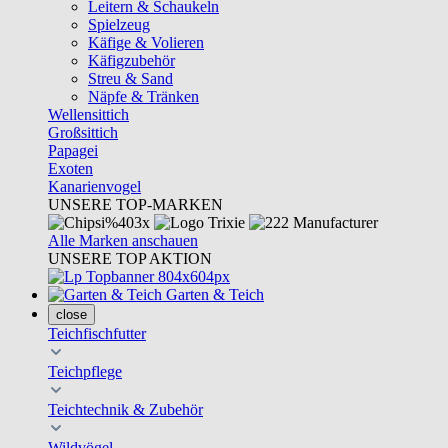
Leitern & Schaukeln
Spielzeug
Käfige & Volieren
Käfigzubehör
Streu & Sand
Näpfe & Tränken
Wellensittich
Großsittich
Papagei
Exoten
Kanarienvogel
UNSERE TOP-MARKEN
Alle Marken anschauen
UNSERE TOP AKTION
Garten & Teich
close
Teichfischfutter
Teichpflege
Teichtechnik & Zubehör
Wildvögel