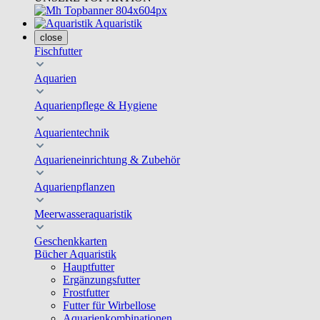
Aquaristik
close
Fischfutter
Aquarien
Aquarienpflege & Hygiene
Aquarientechnik
Aquarieneinrichtung & Zubehör
Aquarienpflanzen
Meerwasseraquaristik
Geschenkkarten
Bücher Aquaristik
Hauptfutter
Ergänzungsfutter
Frostfutter
Futter für Wirbellose
Aquarienkombinationen