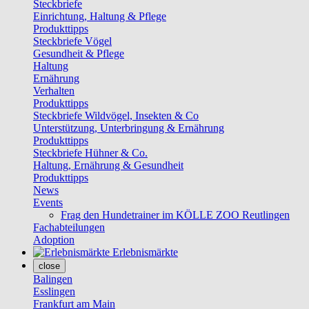
Steckbriefe
Einrichtung, Haltung & Pflege
Produkttipps
Steckbriefe Vögel
Gesundheit & Pflege
Haltung
Ernährung
Verhalten
Produkttipps
Steckbriefe Wildvögel, Insekten & Co
Unterstützung, Unterbringung & Ernährung
Produkttipps
Steckbriefe Hühner & Co.
Haltung, Ernährung & Gesundheit
Produkttipps
News
Events
Frag den Hundetrainer im KÖLLE ZOO Reutlingen
Fachabteilungen
Adoption
Erlebnismärkte
close
Balingen
Esslingen
Frankfurt am Main