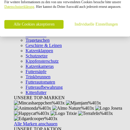
Für weitere Informationen zu den von uns verwendeten Cookies besuche bitte unsere
Intelligenzspielzeug
Datenschutzerklärung
. Hier kannst du Deine Auswahl auch jederzeit erneut anpassen.
Laserpointer & Elektrospielzeug
Katzentunnel
Clicker & Target Sticks für Katzen
Alle Cookies akzeptieren
Weiteres Katzenspielzeug
Individuelle Einstellungen
Transportboxen
Halsbänder
Tragetaschen
Geschirre & Leinen
Katzenklappen
Schutznetze
Kippfensterschutz
Katzenkameras
Futternäpfe
Trinkbrunnen
Futterautomaten
Futteraufbewahrung
Kittenfutter
UNSERE TOP-MARKEN
Alle Marken anschauen
UNSERE TOP AKTION