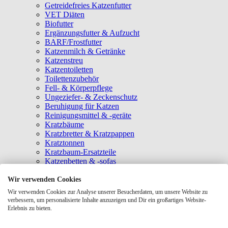
Getreidefreies Katzenfutter
VET Diäten
Biofutter
Ergänzungsfutter & Aufzucht
BARF/Frostfutter
Katzenmilch & Getränke
Katzenstreu
Katzentoiletten
Toilettenzubehör
Fell- & Körperpflege
Ungeziefer- & Zeckenschutz
Beruhigung für Katzen
Reinigungsmittel & -geräte
Kratzbäume
Kratzbretter & Kratzpappen
Kratztonnen
Kratzbaum-Ersatzteile
Katzenbetten & -sofas
Katzenhöhlen
Katzenhäuser
Wir verwenden Cookies
Hängematten & Fensterliegeplätze
Wir verwenden Cookies zur Analyse unserer Besucherdaten, um unsere Website zu
Katzendecken & -matten
verbessern, um personalisierte Inhalte anzuzeigen und Dir ein großartiges Website-
Baldrian- & Catnipspielzeug
Erlebnis zu bieten.
Spielmäuse & Bälle
Katzenangeln