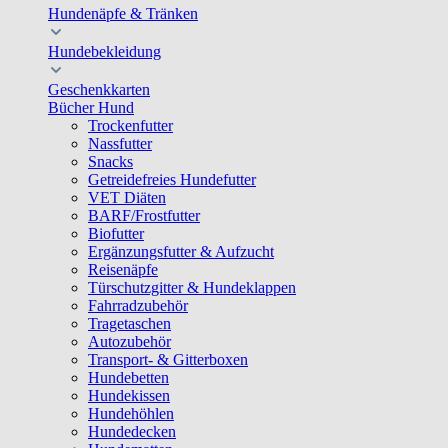
Hundenäpfe & Tränken
Hundebekleidung
Geschenkkarten
Bücher Hund
Trockenfutter
Nassfutter
Snacks
Getreidefreies Hundefutter
VET Diäten
BARF/Frostfutter
Biofutter
Ergänzungsfutter & Aufzucht
Reisenäpfe
Türschutzgitter & Hundeklappen
Fahrradzubehör
Tragetaschen
Autozubehör
Transport- & Gitterboxen
Hundebetten
Hundekissen
Hundehöhlen
Hundedecken