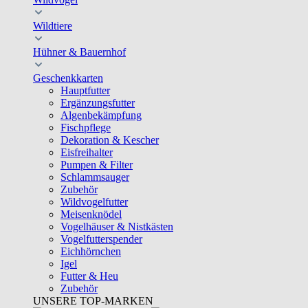
Wildtiere
Hühner & Bauernhof
Geschenkkarten
Hauptfutter
Ergänzungsfutter
Algenbekämpfung
Fischpflege
Dekoration & Kescher
Eisfreihalter
Pumpen & Filter
Schlammsauger
Zubehör
Wildvogelfutter
Meisenknödel
Vogelhäuser & Nistkästen
Vogelfutterspender
Eichhörnchen
Igel
Futter & Heu
Zubehör
UNSERE TOP-MARKEN