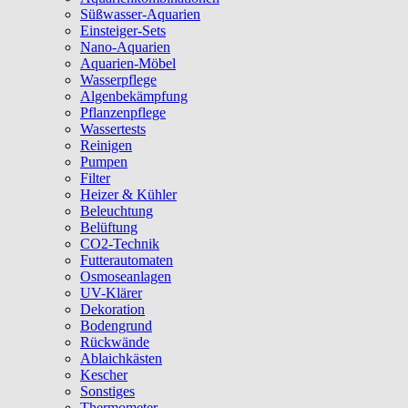
Süßwasser-Aquarien
Einsteiger-Sets
Nano-Aquarien
Aquarien-Möbel
Wasserpflege
Algenbekämpfung
Pflanzenpflege
Wassertests
Reinigen
Pumpen
Filter
Heizer & Kühler
Beleuchtung
Belüftung
CO2-Technik
Futterautomaten
Osmoseanlagen
UV-Klärer
Dekoration
Bodengrund
Rückwände
Ablaichkästen
Kescher
Sonstiges
Thermometer