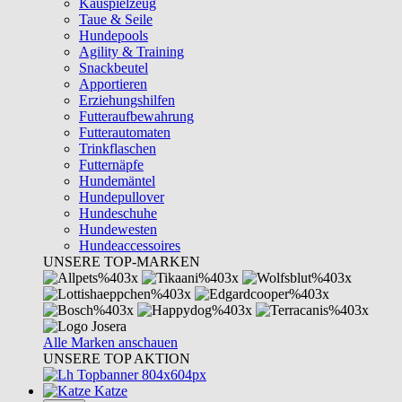
Kauspielzeug
Taue & Seile
Hundepools
Agility & Training
Snackbeutel
Apportieren
Erziehungshilfen
Futteraufbewahrung
Futterautomaten
Trinkflaschen
Futternäpfe
Hundemäntel
Hundepullover
Hundeschuhe
Hundewesten
Hundeaccessoires
UNSERE TOP-MARKEN
Alle Marken anschauen
UNSERE TOP AKTION
Katze