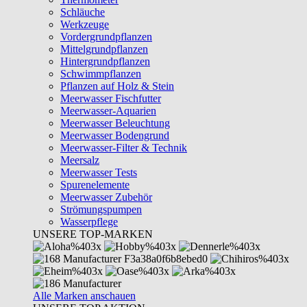
Schläuche
Werkzeuge
Vordergrundpflanzen
Mittelgrundpflanzen
Hintergrundpflanzen
Schwimmpflanzen
Pflanzen auf Holz & Stein
Meerwasser Fischfutter
Meerwasser-Aquarien
Meerwasser Beleuchtung
Meerwasser Bodengrund
Meerwasser-Filter & Technik
Meersalz
Meerwasser Tests
Spurenelemente
Meerwasser Zubehör
Strömungspumpen
Wasserpflege
UNSERE TOP-MARKEN
Alle Marken anschauen