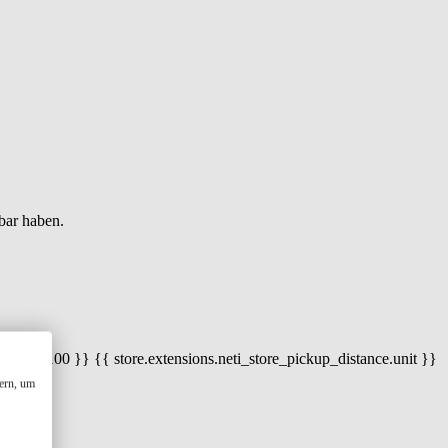
bar haben.
 100) / 100 }} {{ store.extensions.neti_store_pickup_distance.unit }}
ern, um