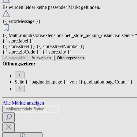
Es wurden leider keine passender Markt gefunden.
{{ errorMessage }}
{{ Math.round(store.extensions.neti_store_pickup_distance.distance *
{{ store.label }}
{{ store.street }} {{ store.streetNumber }}
{{ store.zipCode }} {{ store.city }}
Ausgewählt
Auswählen
Öffnungszeiten
Öffnungszeiten:
Seite {{ pagination.page }} von {{ pagination.pageCount }}
Alle Märkte anzeigen