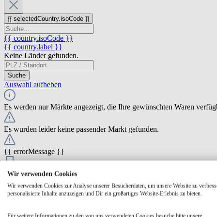
{{ selectedCountry.isoCode }}
{{ country.isoCode }}
{{ country.label }}
Keine Länder gefunden.
Suche
Auswahl aufheben
Es werden nur Märkte angezeigt, die Ihre gewünschten Waren verfüg
Es wurden leider keine passender Markt gefunden.
{{ errorMessage }}
{{ Math.round(store.extensions.neti_store_pickup_distance.distance *
Wir verwenden Cookies
{{ store.label }}
Wir verwenden Cookies zur Analyse unserer Besucherdaten, um unsere Website zu verbess
{{ store.street }} {{ store.streetNumber }}
personalisierte Inhalte anzuzeigen und Dir ein großartiges Website-Erlebnis zu bieten.
{{ store.zipCode }} {{ store.city }}
Ausgewählt
Auswählen
Öffnungszeiten
Für weitere Informationen zu den von uns verwendeten Cookies besuche bitte unsere