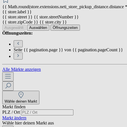
{{ Math.round(store.extensions.neti_store_pickup_distance.distance *
{{ store.label }}
{{ store.street }} {{ store.streetNumber }}
{{ store.zipCode }} {{ store.city }}
Ausgewählt
Auswählen
Öffnungszeiten
Öffnungszeiten:
Seite {{ pagination.page }} von {{ pagination.pageCount }}
Alle Märkte anzeigen
Wähle deinen Markt
Markt finden
PLZ / Ort
Markt ändern
Wähle hier deinen Markt aus