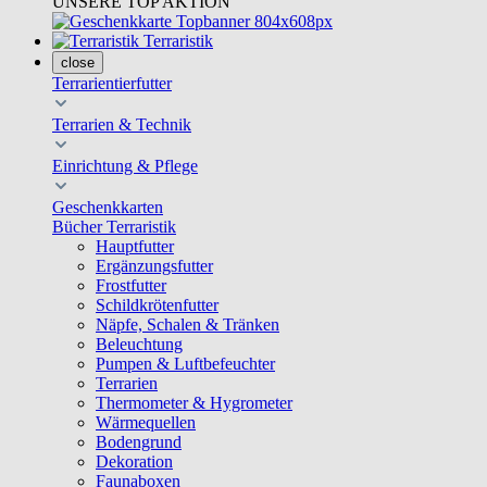
UNSERE TOP AKTION
Terraristik
close
Terrarientierfutter
Terrarien & Technik
Einrichtung & Pflege
Geschenkkarten
Bücher Terraristik
Hauptfutter
Ergänzungsfutter
Frostfutter
Schildkrötenfutter
Näpfe, Schalen & Tränken
Beleuchtung
Pumpen & Luftbefeuchter
Terrarien
Thermometer & Hygrometer
Wärmequellen
Bodengrund
Dekoration
Faunaboxen