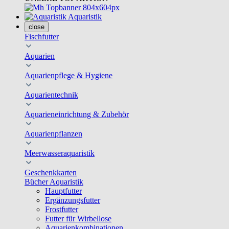
Aquaristik
close
Fischfutter
Aquarien
Aquarienpflege & Hygiene
Aquarientechnik
Aquarieneinrichtung & Zubehör
Aquarienpflanzen
Meerwasseraquaristik
Geschenkkarten
Bücher Aquaristik
Hauptfutter
Ergänzungsfutter
Frostfutter
Futter für Wirbellose
Aquarienkombinationen