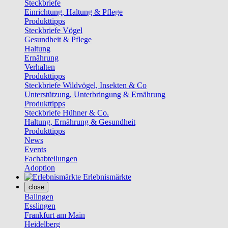
Steckbriefe
Einrichtung, Haltung & Pflege
Produkttipps
Steckbriefe Vögel
Gesundheit & Pflege
Haltung
Ernährung
Verhalten
Produkttipps
Steckbriefe Wildvögel, Insekten & Co
Unterstützung, Unterbringung & Ernährung
Produkttipps
Steckbriefe Hühner & Co.
Haltung, Ernährung & Gesundheit
Produkttipps
News
Events
Fachabteilungen
Adoption
Erlebnismärkte
close
Balingen
Esslingen
Frankfurt am Main
Heidelberg