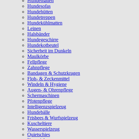
Hundematten
Hundesofas
Hundehütten
Hundetreppen
Hundekühlmatten
Leinen
Halsbänder
Hundegeschirre
Hundekotbeutel
Sicherheit im Dunkeln
Maulkörbe
Fellpflege
Zahnpflege
Bandagen & Schutzkragen
Floh- & Zeckenmittel
Windeln & Hygiene
Augen- & Ohrenpflege
Schermaschinen
Pfotenpflege
Intelligenzspielzeug
Hundebälle
Frisbees & Wurfspielzeug
Kuscheltiere
Wasserspielzeug
Quietschies