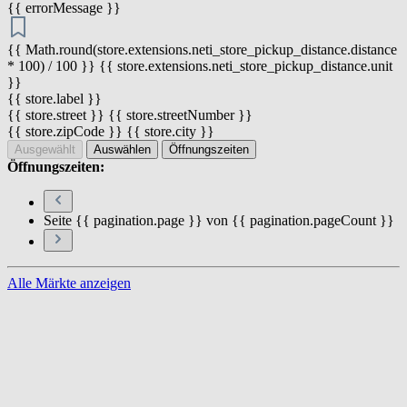
{{ errorMessage }}
{{ Math.round(store.extensions.neti_store_pickup_distance.distance
* 100) / 100 }} {{ store.extensions.neti_store_pickup_distance.unit
}}
{{ store.label }}
{{ store.street }} {{ store.streetNumber }}
{{ store.zipCode }} {{ store.city }}
Ausgewählt
Auswählen
Öffnungszeiten
Öffnungszeiten:
Seite {{ pagination.page }} von {{ pagination.pageCount }}
Alle Märkte anzeigen