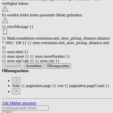
verfügbar haben.
Es wurden leider keine passender Markt gefunden.
{{ errorMessage }}
{{ Math.round(store.extensions.neti_store_pickup_distance.distance
* 100) / 100 }} {{ store.extensions.neti_store_pickup_distance.unit
}}
{{ store.label }}
{{ store.street }} {{ store.streetNumber }}
{{ store.zipCode }} {{ store.city }}
Ausgewählt
Auswählen
Öffnungszeiten
Öffnungszeiten:
Seite {{ pagination.page }} von {{ pagination.pageCount }}
Alle Märkte anzeigen