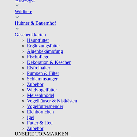
Wildtiere
Hühner & Bauernhof
Geschenkkarten
Hauptfutter
Ergänzungsfutter
Algenbekämpfung
Fischpflege
Dekoration & Kescher
Eisfreihalter
Pumpen & Filter
Schlammsauger
Zubehör
Wildvogelfutter
Meisenknödel
Vogelhäuser & Nistkästen
Vogelfutterspender
Eichhörnchen
Igel
Futter & Heu
Zubehör
UNSERE TOP-MARKEN