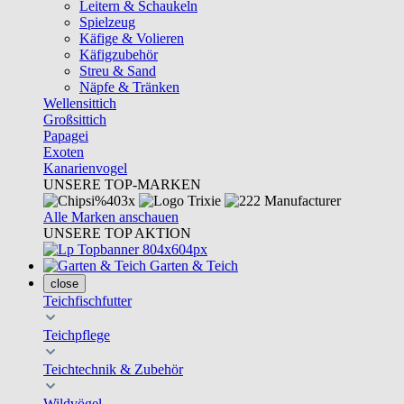
Leitern & Schaukeln
Spielzeug
Käfige & Volieren
Käfigzubehör
Streu & Sand
Näpfe & Tränken
Wellensittich
Großsittich
Papagei
Exoten
Kanarienvogel
UNSERE TOP-MARKEN
Alle Marken anschauen
UNSERE TOP AKTION
Garten & Teich
close
Teichfischfutter
Teichpflege
Teichtechnik & Zubehör
Wildvögel