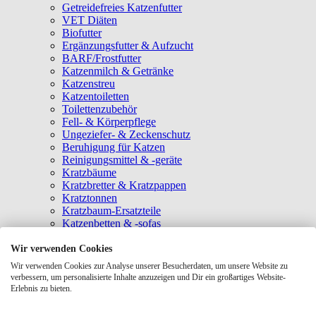
Getreidefreies Katzenfutter
VET Diäten
Biofutter
Ergänzungsfutter & Aufzucht
BARF/Frostfutter
Katzenmilch & Getränke
Katzenstreu
Katzentoiletten
Toilettenzubehör
Fell- & Körperpflege
Ungeziefer- & Zeckenschutz
Beruhigung für Katzen
Reinigungsmittel & -geräte
Kratzbäume
Kratzbretter & Kratzpappen
Kratztonnen
Kratzbaum-Ersatzteile
Katzenbetten & -sofas
Katzenhöhlen
Katzenhäuser
Wir verwenden Cookies
Hängematten & Fensterliegeplätze
Wir verwenden Cookies zur Analyse unserer Besucherdaten, um unsere Website zu
Katzendecken & -matten
verbessern, um personalisierte Inhalte anzuzeigen und Dir ein großartiges Website-
Baldrian- & Catnipspielzeug
Erlebnis zu bieten.
Spielmäuse & Bälle
Katzenangeln