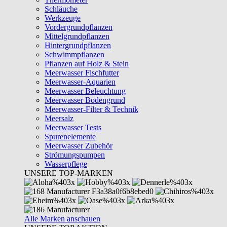
Schläuche
Werkzeuge
Vordergrundpflanzen
Mittelgrundpflanzen
Hintergrundpflanzen
Schwimmpflanzen
Pflanzen auf Holz & Stein
Meerwasser Fischfutter
Meerwasser-Aquarien
Meerwasser Beleuchtung
Meerwasser Bodengrund
Meerwasser-Filter & Technik
Meersalz
Meerwasser Tests
Spurenelemente
Meerwasser Zubehör
Strömungspumpen
Wasserpflege
UNSERE TOP-MARKEN
Alle Marken anschauen