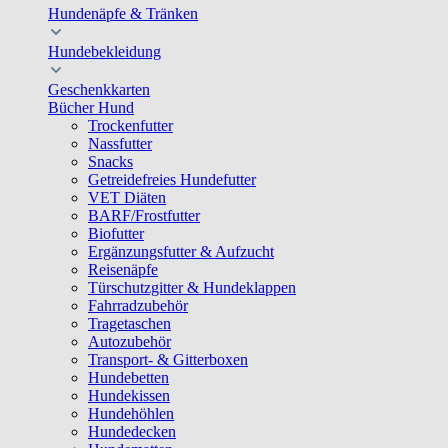
Hundenäpfe & Tränken
Hundebekleidung
Geschenkkarten
Bücher Hund
Trockenfutter
Nassfutter
Snacks
Getreidefreies Hundefutter
VET Diäten
BARF/Frostfutter
Biofutter
Ergänzungsfutter & Aufzucht
Reisenäpfe
Türschutzgitter & Hundeklappen
Fahrradzubehör
Tragetaschen
Autozubehör
Transport- & Gitterboxen
Hundebetten
Hundekissen
Hundehöhlen
Hundedecken