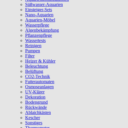
Süßwasser-Aquarien
Einsteiger-Sets
Nano-Aquarien
Aquarien-Möbel
Wasserpflege
Algenbekämpfung
Pflanzenpflege
Wassertests
Reinigen
Pumpen
Filter
Heizer & Kühler
Beleuchtung
Belüftung
CO2-Technik
Futterautomaten
Osmoseanlagen
UV-Klärer
Dekoration
Bodengrund
Rückwände
Ablaichkästen
Kescher
Sonstiges
Thermometer