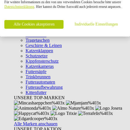
Für weitere Informationen zu den von uns verwendeten Cookies besuche bitte unsere
Intelligenzspielzeug
Datenschutzerklärung
. Hier kannst du Deine Auswahl auch jederzeit erneut anpassen.
Laserpointer & Elektrospielzeug
Katzentunnel
Clicker & Target Sticks für Katzen
Alle Cookies akzeptieren
Weiteres Katzenspielzeug
Individuelle Einstellungen
Transportboxen
Halsbänder
Tragetaschen
Geschirre & Leinen
Katzenklappen
Schutznetze
Kippfensterschutz
Katzenkameras
Futternäpfe
Trinkbrunnen
Futterautomaten
Futteraufbewahrung
Kittenfutter
UNSERE TOP-MARKEN
Alle Marken anschauen
UNSERE TOP AKTION