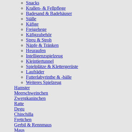
Snacks
Krallen- & Fellpflege
Badesand & Badehäuser
Ställe
Käfige
Freigehege
Käfigzubehör
Streu & Stroh
Näpfe & Tränken
Heuraufen
Intelligenzspielzeug
Kleintiertunnel
Spielplätze & Klettergerüste
Laufräder
Futterlabyrinthe & -bälle
Weiteres Spielzeug
Hamster
Meerschweinchen
Zwergkaninchen
Ratte
Degu
Chinchilla
Frettchen
Gerbil & Rennmaus
Maus