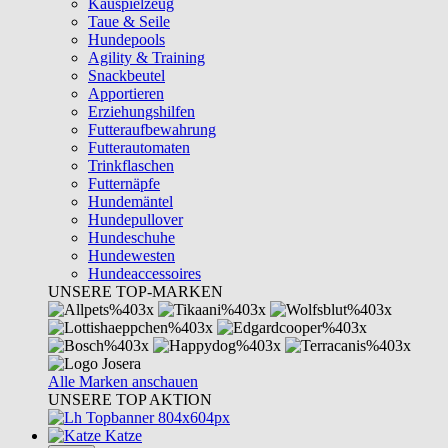
Kauspielzeug
Taue & Seile
Hundepools
Agility & Training
Snackbeutel
Apportieren
Erziehungshilfen
Futteraufbewahrung
Futterautomaten
Trinkflaschen
Futternäpfe
Hundemäntel
Hundepullover
Hundeschuhe
Hundewesten
Hundeaccessoires
UNSERE TOP-MARKEN
Alle Marken anschauen
UNSERE TOP AKTION
Katze