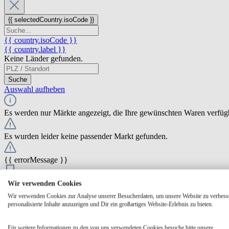
{{ selectedCountry.isoCode }}
{{ country.isoCode }}
{{ country.label }}
Keine Länder gefunden.
Suche
Auswahl aufheben
Es werden nur Märkte angezeigt, die Ihre gewünschten Waren verfüg
Es wurden leider keine passender Markt gefunden.
{{ errorMessage }}
{{ Math.round(store.extensions.neti_store_pickup_distance.distance *
Wir verwenden Cookies
{{ store.label }}
Wir verwenden Cookies zur Analyse unserer Besucherdaten, um unsere Website zu verbess
{{ store.street }} {{ store.streetNumber }}
personalisierte Inhalte anzuzeigen und Dir ein großartiges Website-Erlebnis zu bieten.
{{ store.zipCode }} {{ store.city }}
Ausgewählt
Auswählen
Öffnungszeiten
Für weitere Informationen zu den von uns verwendeten Cookies besuche bitte unsere