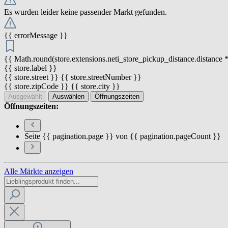
Es wurden leider keine passender Markt gefunden.
{{ errorMessage }}
{{ Math.round(store.extensions.neti_store_pickup_distance.distance *
{{ store.label }}
{{ store.street }} {{ store.streetNumber }}
{{ store.zipCode }} {{ store.city }}
Ausgewählt
Auswählen
Öffnungszeiten
Öffnungszeiten:
Seite {{ pagination.page }} von {{ pagination.pageCount }}
Alle Märkte anzeigen