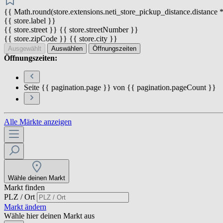
{{ Math.round(store.extensions.neti_store_pickup_distance.distance *
{{ store.label }}
{{ store.street }} {{ store.streetNumber }}
{{ store.zipCode }} {{ store.city }}
Ausgewählt
Auswählen
Öffnungszeiten
Öffnungszeiten:
Seite {{ pagination.page }} von {{ pagination.pageCount }}
Alle Märkte anzeigen
Wähle deinen Markt
Markt finden
PLZ / Ort
Markt ändern
Wähle hier deinen Markt aus