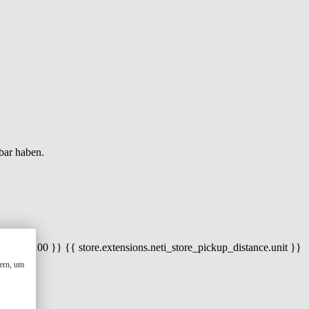
bar haben.
 100) / 100 }} {{ store.extensions.neti_store_pickup_distance.unit }}
ern, um