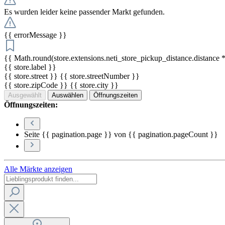
Es wurden leider keine passender Markt gefunden.
{{ errorMessage }}
{{ Math.round(store.extensions.neti_store_pickup_distance.distance *
{{ store.label }}
{{ store.street }} {{ store.streetNumber }}
{{ store.zipCode }} {{ store.city }}
Ausgewählt
Auswählen
Öffnungszeiten
Öffnungszeiten:
Seite {{ pagination.page }} von {{ pagination.pageCount }}
Alle Märkte anzeigen