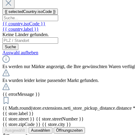
{{ selectedCountry.isoCode }}
{{ country.isoCode }}
{{ country.label }}
Keine Länder gefunden.
Suche
Auswahl aufheben
Es werden nur Märkte angezeigt, die Ihre gewünschten Waren verfüg
Es wurden leider keine passender Markt gefunden.
{{ errorMessage }}
{{ Math.round(store.extensions.neti_store_pickup_distance.distance *
{{ store.label }}
{{ store.street }} {{ store.streetNumber }}
{{ store.zipCode }} {{ store.city }}
Ausgewählt
Auswählen
Öffnungszeiten