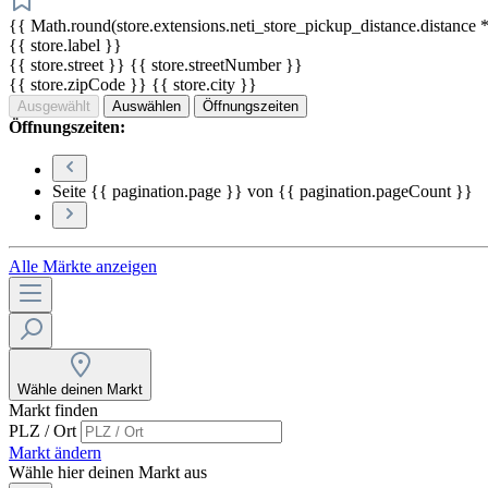
{{ Math.round(store.extensions.neti_store_pickup_distance.distance *
{{ store.label }}
{{ store.street }} {{ store.streetNumber }}
{{ store.zipCode }} {{ store.city }}
Ausgewählt
Auswählen
Öffnungszeiten
Öffnungszeiten:
Seite {{ pagination.page }} von {{ pagination.pageCount }}
Alle Märkte anzeigen
Wähle deinen Markt
Markt finden
PLZ / Ort
Markt ändern
Wähle hier deinen Markt aus