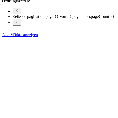
Öffnungszeiten:
Seite {{ pagination.page }} von {{ pagination.pageCount }}
Alle Märkte anzeigen