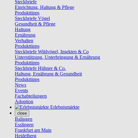
Steckbriefe
Einrichtung, Haltung & Pflege
Produkttipps
Steckbriefe Vögel
Gesundheit & Pflege
Haltung
Ernährung
Verhalten
Produkttipps
Steckbriefe Wildvögel, Insekten & Co
Unterstützung, Unterbringung & Ernährung
Produkttipps
Steckbriefe Hühner & Co.
Haltung, Ernährung & Gesundheit
Produkttipps
News
Events
Fachabteilungen
Adoption
Erlebnismärkte
close
Balingen
Esslingen
Frankfurt am Main
Heidelberg