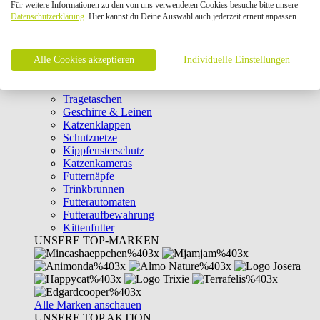
Für weitere Informationen zu den von uns verwendeten Cookies besuche bitte unsere
Intelligenzspielzeug
Datenschutzerklärung
. Hier kannst du Deine Auswahl auch jederzeit erneut anpassen.
Laserpointer & Elektrospielzeug
Katzentunnel
Clicker & Target Sticks für Katzen
Alle Cookies akzeptieren
Weiteres Katzenspielzeug
Individuelle Einstellungen
Transportboxen
Halsbänder
Tragetaschen
Geschirre & Leinen
Katzenklappen
Schutznetze
Kippfensterschutz
Katzenkameras
Futternäpfe
Trinkbrunnen
Futterautomaten
Futteraufbewahrung
Kittenfutter
UNSERE TOP-MARKEN
Alle Marken anschauen
UNSERE TOP AKTION