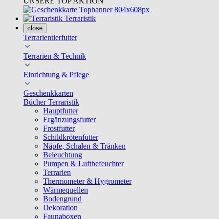
UNSERE TOP AKTION
Terraristik
close
Terrarientierfutter
Terrarien & Technik
Einrichtung & Pflege
Geschenkkarten
Bücher Terraristik
Hauptfutter
Ergänzungsfutter
Frostfutter
Schildkrötenfutter
Näpfe, Schalen & Tränken
Beleuchtung
Pumpen & Luftbefeuchter
Terrarien
Thermometer & Hygrometer
Wärmequellen
Bodengrund
Dekoration
Faunaboxen