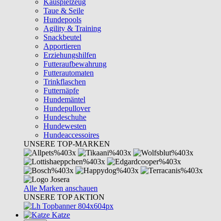
Kauspielzeug
Taue & Seile
Hundepools
Agility & Training
Snackbeutel
Apportieren
Erziehungshilfen
Futteraufbewahrung
Futterautomaten
Trinkflaschen
Futternäpfe
Hundemäntel
Hundepullover
Hundeschuhe
Hundewesten
Hundeaccessoires
UNSERE TOP-MARKEN
Alle Marken anschauen
UNSERE TOP AKTION
Katze