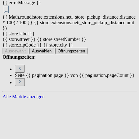
{{ errorMessage }}
{{ Math.round(store.extensions.neti_store_pickup_distance.distance
* 100) / 100 }} {{ store.extensions.neti_store_pickup_distance.unit
}}
{{ store.label }}
{{ store.street }} {{ store.streetNumber }}
{{ store.zipCode }} {{ store.city }}
Ausgewählt
Auswählen
Öffnungszeiten
Öffnungszeiten:
Seite {{ pagination.page }} von {{ pagination.pageCount }}
Alle Märkte anzeigen