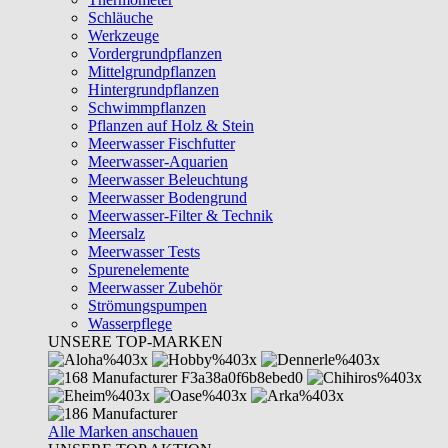
Schläuche
Werkzeuge
Vordergrundpflanzen
Mittelgrundpflanzen
Hintergrundpflanzen
Schwimmpflanzen
Pflanzen auf Holz & Stein
Meerwasser Fischfutter
Meerwasser-Aquarien
Meerwasser Beleuchtung
Meerwasser Bodengrund
Meerwasser-Filter & Technik
Meersalz
Meerwasser Tests
Spurenelemente
Meerwasser Zubehör
Strömungspumpen
Wasserpflege
UNSERE TOP-MARKEN
Alle Marken anschauen