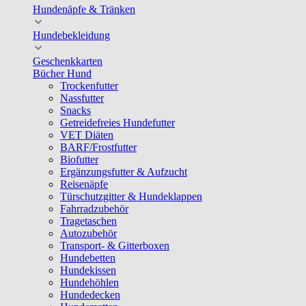
Hundenäpfe & Tränken
Hundebekleidung
Geschenkkarten
Bücher Hund
Trockenfutter
Nassfutter
Snacks
Getreidefreies Hundefutter
VET Diäten
BARF/Frostfutter
Biofutter
Ergänzungsfutter & Aufzucht
Reisenäpfe
Türschutzgitter & Hundeklappen
Fahrradzubehör
Tragetaschen
Autozubehör
Transport- & Gitterboxen
Hundebetten
Hundekissen
Hundehöhlen
Hundedecken