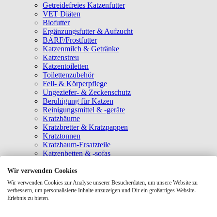
Getreidefreies Katzenfutter
VET Diäten
Biofutter
Ergänzungsfutter & Aufzucht
BARF/Frostfutter
Katzenmilch & Getränke
Katzenstreu
Katzentoiletten
Toilettenzubehör
Fell- & Körperpflege
Ungeziefer- & Zeckenschutz
Beruhigung für Katzen
Reinigungsmittel & -geräte
Kratzbäume
Kratzbretter & Kratzpappen
Kratztonnen
Kratzbaum-Ersatzteile
Katzenbetten & -sofas
Katzenhöhlen
Katzenhäuser
Wir verwenden Cookies
Hängematten & Fensterliegeplätze
Wir verwenden Cookies zur Analyse unserer Besucherdaten, um unsere Website zu
Katzendecken & -matten
verbessern, um personalisierte Inhalte anzuzeigen und Dir ein großartiges Website-
Baldrian- & Catnipspielzeug
Erlebnis zu bieten.
Spielmäuse & Bälle
Katzenangeln