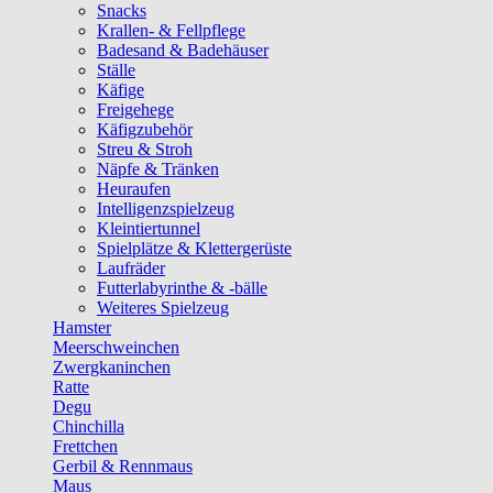
Snacks
Krallen- & Fellpflege
Badesand & Badehäuser
Ställe
Käfige
Freigehege
Käfigzubehör
Streu & Stroh
Näpfe & Tränken
Heuraufen
Intelligenzspielzeug
Kleintiertunnel
Spielplätze & Klettergerüste
Laufräder
Futterlabyrinthe & -bälle
Weiteres Spielzeug
Hamster
Meerschweinchen
Zwergkaninchen
Ratte
Degu
Chinchilla
Frettchen
Gerbil & Rennmaus
Maus