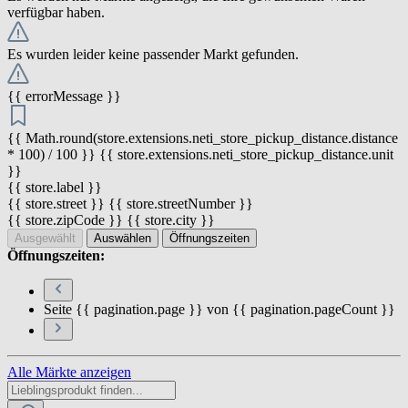
verfügbar haben.
Es wurden leider keine passender Markt gefunden.
{{ errorMessage }}
{{ Math.round(store.extensions.neti_store_pickup_distance.distance
* 100) / 100 }} {{ store.extensions.neti_store_pickup_distance.unit
}}
{{ store.label }}
{{ store.street }} {{ store.streetNumber }}
{{ store.zipCode }} {{ store.city }}
Ausgewählt
Auswählen
Öffnungszeiten
Öffnungszeiten:
Seite {{ pagination.page }} von {{ pagination.pageCount }}
Alle Märkte anzeigen