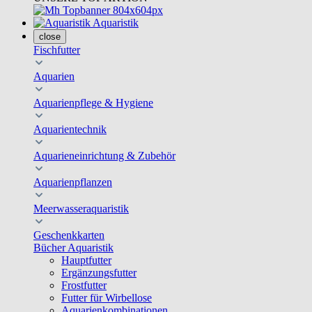
Aquaristik
close
Fischfutter
Aquarien
Aquarienpflege & Hygiene
Aquarientechnik
Aquarieneinrichtung & Zubehör
Aquarienpflanzen
Meerwasseraquaristik
Geschenkkarten
Bücher Aquaristik
Hauptfutter
Ergänzungsfutter
Frostfutter
Futter für Wirbellose
Aquarienkombinationen