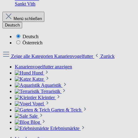
Sankt Vith
Menü schließen
Deutsch
Deutsch
Österreich
Zeige alle Kategorien
Kanarienvogelfutter
Zurück
Kanarienvogelfutter anzeigen
Hund
Katze
Aquaristik
Terraristik
Kleintier
Vogel
Garten & Teich
Sale
Blog
Erlebnismärkte