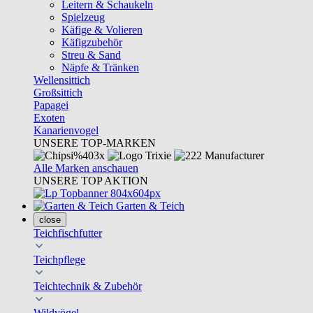
Leitern & Schaukeln
Spielzeug
Käfige & Volieren
Käfigzubehör
Streu & Sand
Näpfe & Tränken
Wellensittich
Großsittich
Papagei
Exoten
Kanarienvogel
UNSERE TOP-MARKEN
Alle Marken anschauen
UNSERE TOP AKTION
Garten & Teich
close
Teichfischfutter
Teichpflege
Teichtechnik & Zubehör
Wildvögel