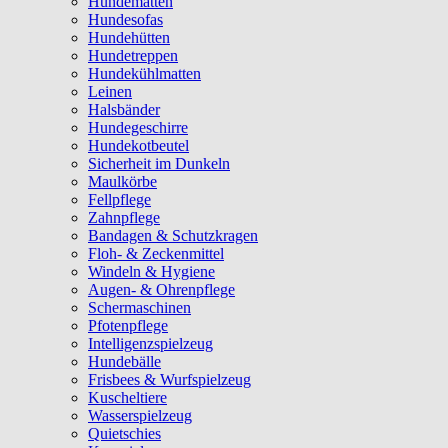
Hundematten
Hundesofas
Hundehütten
Hundetreppen
Hundekühlmatten
Leinen
Halsbänder
Hundegeschirre
Hundekotbeutel
Sicherheit im Dunkeln
Maulkörbe
Fellpflege
Zahnpflege
Bandagen & Schutzkragen
Floh- & Zeckenmittel
Windeln & Hygiene
Augen- & Ohrenpflege
Schermaschinen
Pfotenpflege
Intelligenzspielzeug
Hundebälle
Frisbees & Wurfspielzeug
Kuscheltiere
Wasserspielzeug
Quietschies