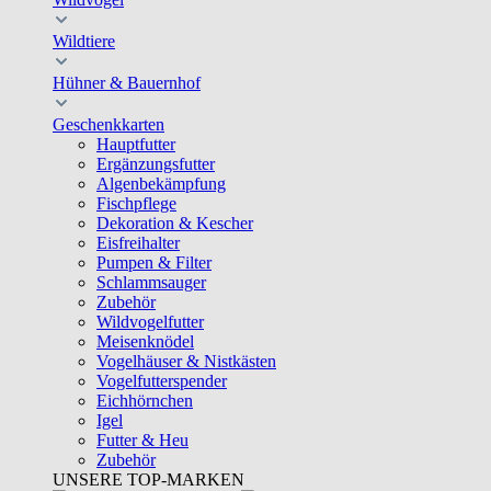
Wildtiere
Hühner & Bauernhof
Geschenkkarten
Hauptfutter
Ergänzungsfutter
Algenbekämpfung
Fischpflege
Dekoration & Kescher
Eisfreihalter
Pumpen & Filter
Schlammsauger
Zubehör
Wildvogelfutter
Meisenknödel
Vogelhäuser & Nistkästen
Vogelfutterspender
Eichhörnchen
Igel
Futter & Heu
Zubehör
UNSERE TOP-MARKEN