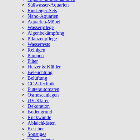
Süßwasser-Aquarien
Einsteiger-Sets
Nano-Aquarien
Aquarien-Möbel
Wasserpflege
Algenbekämpfung
Pflanzenpflege
Wassertests
Reinigen
Pumpen
Filter
Heizer & Kühler
Beleuchtung
Belüftung
CO2-Technik
Futterautomaten
Osmoseanlagen
UV-Klärer
Dekoration
Bodengrund
Rückwände
Ablaichkästen
Kescher
Sonstiges
Thermometer