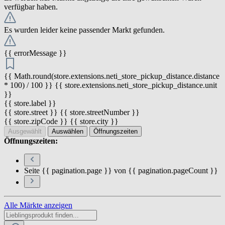
verfügbar haben.
Es wurden leider keine passender Markt gefunden.
{{ errorMessage }}
{{ Math.round(store.extensions.neti_store_pickup_distance.distance
* 100) / 100 }} {{ store.extensions.neti_store_pickup_distance.unit
}}
{{ store.label }}
{{ store.street }} {{ store.streetNumber }}
{{ store.zipCode }} {{ store.city }}
Ausgewählt
Auswählen
Öffnungszeiten
Öffnungszeiten:
Seite {{ pagination.page }} von {{ pagination.pageCount }}
Alle Märkte anzeigen