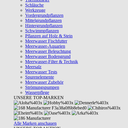
Schläuche
Werkzeuge
Vordergrundpflanzen
Mittelgrundpflanzen
Hintergrundpflanzen
Schwimmpflanzen
Pflanzen auf Holz & Stein
Meerwasser Fischfutter
Meerwasser-Aquarien
Meerwasser Beleuchtung
Meerwasser Bodengrund
Meerwasser-Filter & Technik
Meersalz
Meerwasser Tests
Spurenelemente
Meerwasser Zubehör
Strömungspumpen
Wasserpflege
UNSERE TOP-MARKEN
Alle Marken anschauen