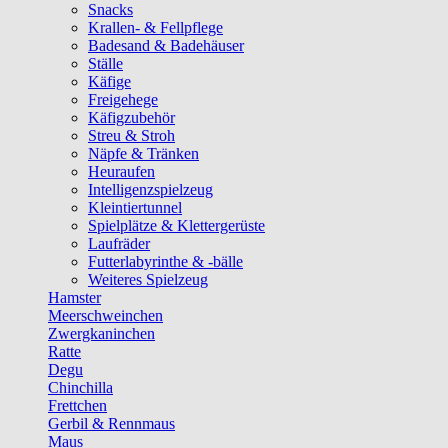
Snacks
Krallen- & Fellpflege
Badesand & Badehäuser
Ställe
Käfige
Freigehege
Käfigzubehör
Streu & Stroh
Näpfe & Tränken
Heuraufen
Intelligenzspielzeug
Kleintiertunnel
Spielplätze & Klettergerüste
Laufräder
Futterlabyrinthe & -bälle
Weiteres Spielzeug
Hamster
Meerschweinchen
Zwergkaninchen
Ratte
Degu
Chinchilla
Frettchen
Gerbil & Rennmaus
Maus