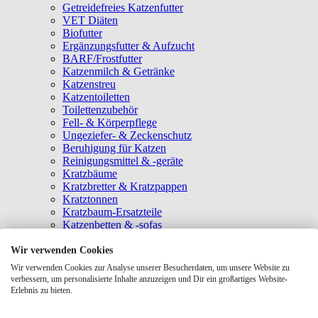
Getreidefreies Katzenfutter
VET Diäten
Biofutter
Ergänzungsfutter & Aufzucht
BARF/Frostfutter
Katzenmilch & Getränke
Katzenstreu
Katzentoiletten
Toilettenzubehör
Fell- & Körperpflege
Ungeziefer- & Zeckenschutz
Beruhigung für Katzen
Reinigungsmittel & -geräte
Kratzbäume
Kratzbretter & Kratzpappen
Kratztonnen
Kratzbaum-Ersatzteile
Katzenbetten & -sofas
Katzenhöhlen
Katzenhäuser
Wir verwenden Cookies
Hängematten & Fensterliegeplätze
Wir verwenden Cookies zur Analyse unserer Besucherdaten, um unsere Website zu
Katzendecken & -matten
verbessern, um personalisierte Inhalte anzuzeigen und Dir ein großartiges Website-
Baldrian- & Catnipspielzeug
Erlebnis zu bieten.
Spielmäuse & Bälle
Katzenangeln