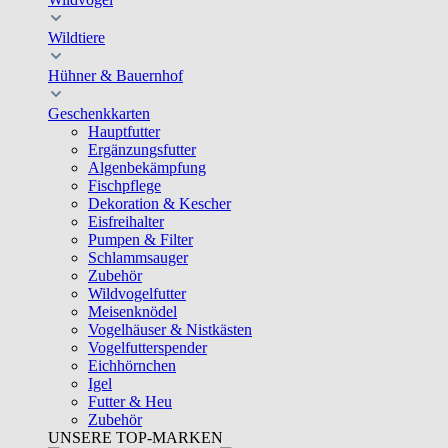
Wildtiere
Hühner & Bauernhof
Geschenkkarten
Hauptfutter
Ergänzungsfutter
Algenbekämpfung
Fischpflege
Dekoration & Kescher
Eisfreihalter
Pumpen & Filter
Schlammsauger
Zubehör
Wildvogelfutter
Meisenknödel
Vogelhäuser & Nistkästen
Vogelfutterspender
Eichhörnchen
Igel
Futter & Heu
Zubehör
UNSERE TOP-MARKEN