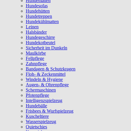
Hundematten
Hundesofas
Hundehütten
Hundetreppen
Hundekühlmatten
Leinen
Halsbänder
Hundegeschirre
Hundekotbeutel
Sicherheit im Dunkeln
Maulkörbe
Fellpflege
Zahnpflege
Bandagen & Schutzkragen
Floh- & Zeckenmittel
Windeln & Hygiene
Augen- & Ohrenpflege
Schermaschinen
Pfotenpflege
Intelligenzspielzeug
Hundebälle
Frisbees & Wurfspielzeug
Kuscheltiere
Wasserspielzeug
Quietschies