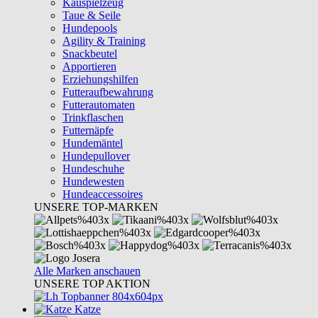
Kauspielzeug
Taue & Seile
Hundepools
Agility & Training
Snackbeutel
Apportieren
Erziehungshilfen
Futteraufbewahrung
Futterautomaten
Trinkflaschen
Futternäpfe
Hundemäntel
Hundepullover
Hundeschuhe
Hundewesten
Hundeaccessoires
UNSERE TOP-MARKEN
Alle Marken anschauen
UNSERE TOP AKTION
Katze