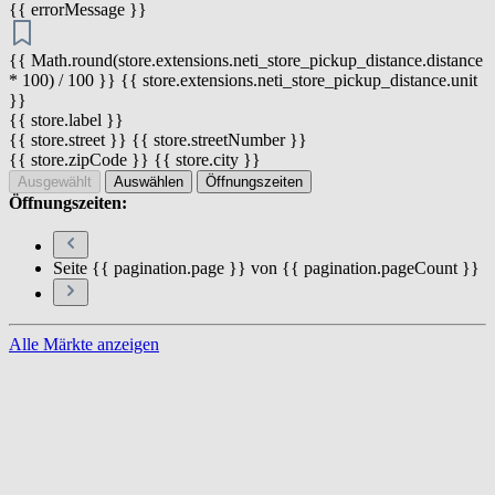
{{ errorMessage }}
{{ Math.round(store.extensions.neti_store_pickup_distance.distance
* 100) / 100 }} {{ store.extensions.neti_store_pickup_distance.unit
}}
{{ store.label }}
{{ store.street }} {{ store.streetNumber }}
{{ store.zipCode }} {{ store.city }}
Ausgewählt
Auswählen
Öffnungszeiten
Öffnungszeiten:
Seite {{ pagination.page }} von {{ pagination.pageCount }}
Alle Märkte anzeigen