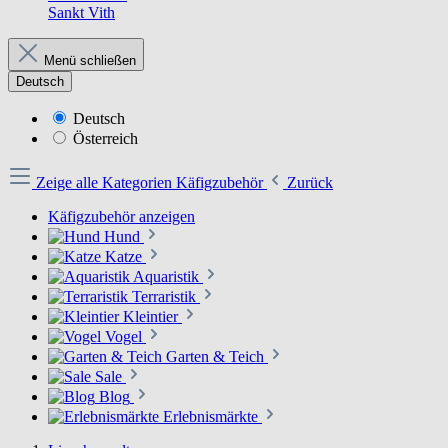
Sankt Vith
Menü schließen
Deutsch
Deutsch
Österreich
Zeige alle Kategorien
Käfigzubehör
Zurück
Käfigzubehör anzeigen
Hund
Katze
Aquaristik
Terraristik
Kleintier
Vogel
Garten & Teich
Sale
Blog
Erlebnismärkte