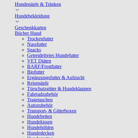
Hundenäpfe & Tränken
Hundebekleidung
Geschenkkarten
Bücher Hund
Trockenfutter
Nassfutter
Snacks
Getreidefreies Hundefutter
VET Diäten
BARF/Frostfutter
Biofutter
Ergänzungsfutter & Aufzucht
Reisenäpfe
Türschutzgitter & Hundeklappen
Fahrradzubehör
Tragetaschen
Autozubehör
Transport- & Gitterboxen
Hundebetten
Hundekissen
Hundehöhlen
Hundedecken