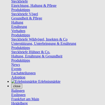
Steckbriefe
Einrichtung, Haltung & Pflege
Produkttipps
Steckbriefe Vögel
Gesundheit & Pflege
Haltung
Ernährung
Verhalten
Produkttipps
Steckbriefe Wildvögel, Insekten & Co
Unterstützung, Unterbringung & Ernährung
Produkttipps
Steckbriefe Hühner & Co.
Haltung, Ernährung & Gesundheit
Produkttipps
News
Events
Fachabteilungen
Adoption
Erlebnismärkte
close
Balingen
Esslingen
Frankfurt am Main
Heidelberg