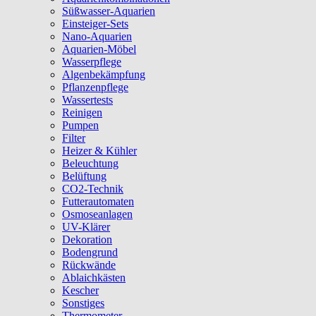
Süßwasser-Aquarien
Einsteiger-Sets
Nano-Aquarien
Aquarien-Möbel
Wasserpflege
Algenbekämpfung
Pflanzenpflege
Wassertests
Reinigen
Pumpen
Filter
Heizer & Kühler
Beleuchtung
Belüftung
CO2-Technik
Futterautomaten
Osmoseanlagen
UV-Klärer
Dekoration
Bodengrund
Rückwände
Ablaichkästen
Kescher
Sonstiges
Thermometer