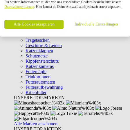
Für weitere Informationen zu den von uns verwendeten Cookies besuche bitte unsere
Intelligenzspielzeug
Datenschutzerklärung
. Hier kannst du Deine Auswahl auch jederzeit erneut anpassen.
Laserpointer & Elektrospielzeug
Katzentunnel
Clicker & Target Sticks für Katzen
Alle Cookies akzeptieren
Weiteres Katzenspielzeug
Individuelle Einstellungen
Transportboxen
Halsbänder
Tragetaschen
Geschirre & Leinen
Katzenklappen
Schutznetze
Kippfensterschutz
Katzenkameras
Futternäpfe
Trinkbrunnen
Futterautomaten
Futteraufbewahrung
Kittenfutter
UNSERE TOP-MARKEN
Alle Marken anschauen
UNSERE TOP AKTION