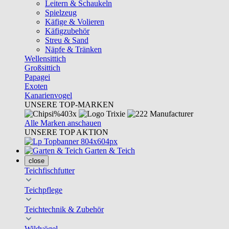
Leitern & Schaukeln
Spielzeug
Käfige & Volieren
Käfigzubehör
Streu & Sand
Näpfe & Tränken
Wellensittich
Großsittich
Papagei
Exoten
Kanarienvogel
UNSERE TOP-MARKEN
Alle Marken anschauen
UNSERE TOP AKTION
Garten & Teich
close
Teichfischfutter
Teichpflege
Teichtechnik & Zubehör
Wildvögel