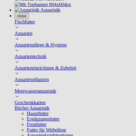
Aquaristik
close
Fischfutter
Aquarien
Aquarienpflege & Hygiene
Aquarientechnik
Aquarieneinrichtung & Zubehör
Aquarienpflanzen
Meerwasseraquaristik
Geschenkkarten
Bücher Aquaristik
Hauptfutter
Ergänzungsfutter
Frostfutter
Futter für Wirbellose
Aquarienkombinationen