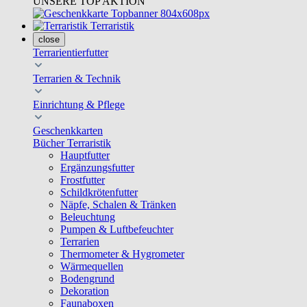
UNSERE TOP AKTION
Terraristik
close
Terrarientierfutter
Terrarien & Technik
Einrichtung & Pflege
Geschenkkarten
Bücher Terraristik
Hauptfutter
Ergänzungsfutter
Frostfutter
Schildkrötenfutter
Näpfe, Schalen & Tränken
Beleuchtung
Pumpen & Luftbefeuchter
Terrarien
Thermometer & Hygrometer
Wärmequellen
Bodengrund
Dekoration
Faunaboxen