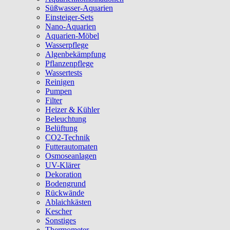
Süßwasser-Aquarien
Einsteiger-Sets
Nano-Aquarien
Aquarien-Möbel
Wasserpflege
Algenbekämpfung
Pflanzenpflege
Wassertests
Reinigen
Pumpen
Filter
Heizer & Kühler
Beleuchtung
Belüftung
CO2-Technik
Futterautomaten
Osmoseanlagen
UV-Klärer
Dekoration
Bodengrund
Rückwände
Ablaichkästen
Kescher
Sonstiges
Thermometer