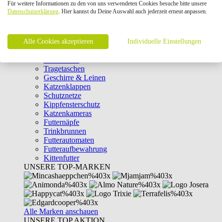
Für weitere Informationen zu den von uns verwendeten Cookies besuche bitte unsere
Intelligenzspielzeug
Datenschutzerklärung
. Hier kannst du Deine Auswahl auch jederzeit erneut anpassen.
Laserpointer & Elektrospielzeug
Katzentunnel
Clicker & Target Sticks für Katzen
Alle Cookies akzeptieren
Weiteres Katzenspielzeug
Individuelle Einstellungen
Transportboxen
Halsbänder
Tragetaschen
Geschirre & Leinen
Katzenklappen
Schutznetze
Kippfensterschutz
Katzenkameras
Futternäpfe
Trinkbrunnen
Futterautomaten
Futteraufbewahrung
Kittenfutter
UNSERE TOP-MARKEN
Alle Marken anschauen
UNSERE TOP AKTION