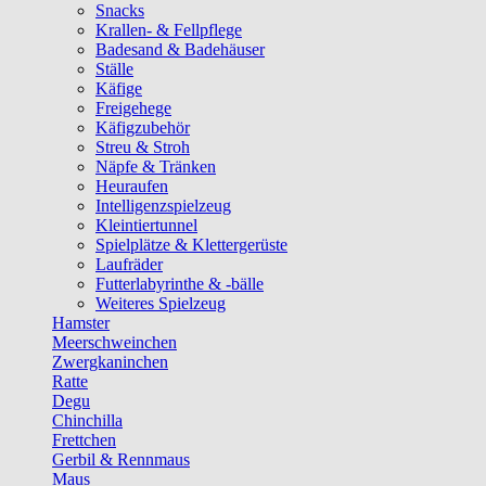
Snacks
Krallen- & Fellpflege
Badesand & Badehäuser
Ställe
Käfige
Freigehege
Käfigzubehör
Streu & Stroh
Näpfe & Tränken
Heuraufen
Intelligenzspielzeug
Kleintiertunnel
Spielplätze & Klettergerüste
Laufräder
Futterlabyrinthe & -bälle
Weiteres Spielzeug
Hamster
Meerschweinchen
Zwergkaninchen
Ratte
Degu
Chinchilla
Frettchen
Gerbil & Rennmaus
Maus