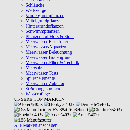
Schläuche
Werkzeuge
Vordergrundpflanzen
Mittelgrundpflanzen
Hintergrundpflanzen
Schwimmpflanzen
Pflanzen auf Holz & Stein
Meerwasser Fischfutter
Meerwasser-Aquarien
Meerwasser Beleuchtung
Meerwasser Bodengrund
Meerwasser-Filter & Technik
Meersalz
Meerwasser Tests
Spurenelemente
Meerwasser Zubehör
Strömungspumpen
Wasserpflege
UNSERE TOP-MARKEN
Alle Marken anschauen