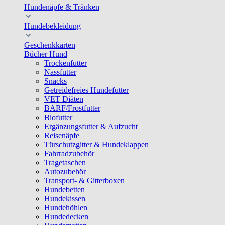
Hundenäpfe & Tränken
Hundebekleidung
Geschenkkarten
Bücher Hund
Trockenfutter
Nassfutter
Snacks
Getreidefreies Hundefutter
VET Diäten
BARF/Frostfutter
Biofutter
Ergänzungsfutter & Aufzucht
Reisenäpfe
Türschutzgitter & Hundeklappen
Fahrradzubehör
Tragetaschen
Autozubehör
Transport- & Gitterboxen
Hundebetten
Hundekissen
Hundehöhlen
Hundedecken