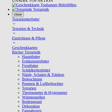
UNSERE TOP AKTION
Terraristik
close
Terrarientierfutter
Terrarien & Technik
Einrichtung & Pflege
Geschenkkarten
Bücher Terraristik
Hauptfutter
Ergänzungsfutter
Frostfutter
Schildkrötenfutter
Näpfe, Schalen & Tränken
Beleuchtung
Pumpen & Luftbefeuchter
Terrarien
Thermometer & Hygrometer
Wärmequellen
Bodengrund
Dekoration
Faunaboxen