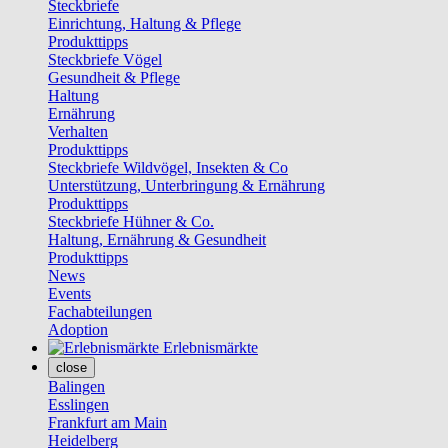
Steckbriefe
Einrichtung, Haltung & Pflege
Produkttipps
Steckbriefe Vögel
Gesundheit & Pflege
Haltung
Ernährung
Verhalten
Produkttipps
Steckbriefe Wildvögel, Insekten & Co
Unterstützung, Unterbringung & Ernährung
Produkttipps
Steckbriefe Hühner & Co.
Haltung, Ernährung & Gesundheit
Produkttipps
News
Events
Fachabteilungen
Adoption
Erlebnismärkte
close
Balingen
Esslingen
Frankfurt am Main
Heidelberg