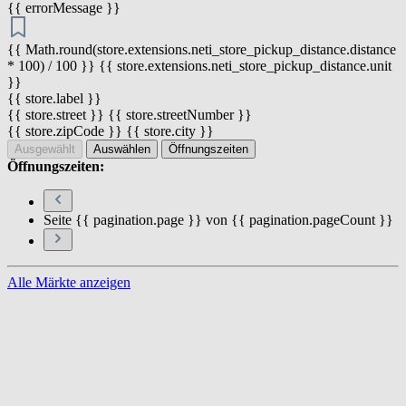
{{ errorMessage }}
{{ Math.round(store.extensions.neti_store_pickup_distance.distance
* 100) / 100 }} {{ store.extensions.neti_store_pickup_distance.unit
}}
{{ store.label }}
{{ store.street }} {{ store.streetNumber }}
{{ store.zipCode }} {{ store.city }}
Ausgewählt
Auswählen
Öffnungszeiten
Öffnungszeiten:
Seite {{ pagination.page }} von {{ pagination.pageCount }}
Alle Märkte anzeigen