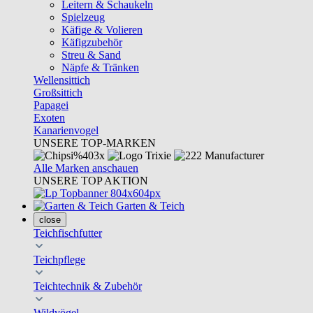
Leitern & Schaukeln
Spielzeug
Käfige & Volieren
Käfigzubehör
Streu & Sand
Näpfe & Tränken
Wellensittich
Großsittich
Papagei
Exoten
Kanarienvogel
UNSERE TOP-MARKEN
Alle Marken anschauen
UNSERE TOP AKTION
Garten & Teich
close
Teichfischfutter
Teichpflege
Teichtechnik & Zubehör
Wildvögel