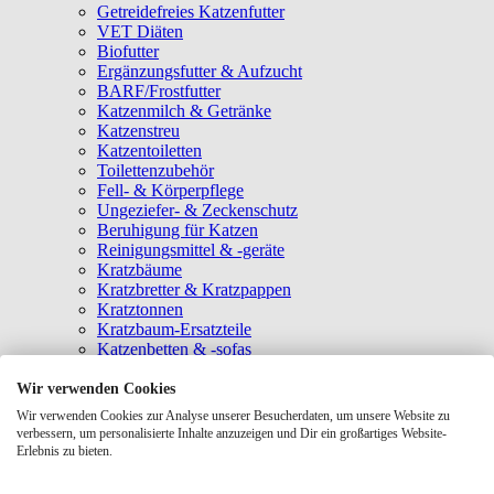
Getreidefreies Katzenfutter
VET Diäten
Biofutter
Ergänzungsfutter & Aufzucht
BARF/Frostfutter
Katzenmilch & Getränke
Katzenstreu
Katzentoiletten
Toilettenzubehör
Fell- & Körperpflege
Ungeziefer- & Zeckenschutz
Beruhigung für Katzen
Reinigungsmittel & -geräte
Kratzbäume
Kratzbretter & Kratzpappen
Kratztonnen
Kratzbaum-Ersatzteile
Katzenbetten & -sofas
Katzenhöhlen
Katzenhäuser
Wir verwenden Cookies
Hängematten & Fensterliegeplätze
Wir verwenden Cookies zur Analyse unserer Besucherdaten, um unsere Website zu
Katzendecken & -matten
verbessern, um personalisierte Inhalte anzuzeigen und Dir ein großartiges Website-
Baldrian- & Catnipspielzeug
Erlebnis zu bieten.
Spielmäuse & Bälle
Katzenangeln