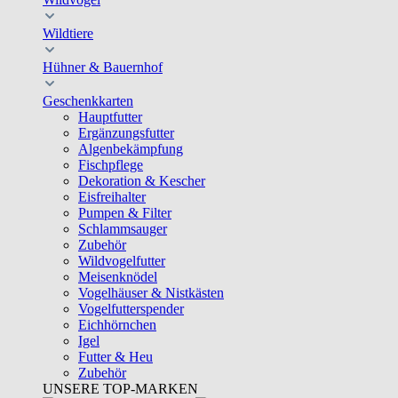
Wildtiere
Hühner & Bauernhof
Geschenkkarten
Hauptfutter
Ergänzungsfutter
Algenbekämpfung
Fischpflege
Dekoration & Kescher
Eisfreihalter
Pumpen & Filter
Schlammsauger
Zubehör
Wildvogelfutter
Meisenknödel
Vogelhäuser & Nistkästen
Vogelfutterspender
Eichhörnchen
Igel
Futter & Heu
Zubehör
UNSERE TOP-MARKEN