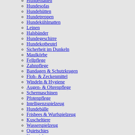
Hundematten
Hundesofas
Hundehütten
Hundetreppen
Hundekühlmatten
Leinen
Halsbänder
Hundegeschirre
Hundekotbeutel
Sicherheit im Dunkeln
Maulkörbe
Fellpflege
Zahnpflege
Bandagen & Schutzkragen
Floh- & Zeckenmittel
Windeln & Hygiene
Augen- & Ohrenpflege
Schermaschinen
Pfotenpflege
Intelligenzspielzeug
Hundebälle
Frisbees & Wurfspielzeug
Kuscheltiere
Wasserspielzeug
Quietschies