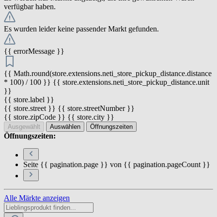
verfügbar haben.
Es wurden leider keine passender Markt gefunden.
{{ errorMessage }}
{{ Math.round(store.extensions.neti_store_pickup_distance.distance
* 100) / 100 }} {{ store.extensions.neti_store_pickup_distance.unit
}}
{{ store.label }}
{{ store.street }} {{ store.streetNumber }}
{{ store.zipCode }} {{ store.city }}
Ausgewählt
Auswählen
Öffnungszeiten
Öffnungszeiten:
Seite {{ pagination.page }} von {{ pagination.pageCount }}
Alle Märkte anzeigen