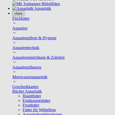
Aquaristik
close
Fischfutter
Aquarien
Aquarienpflege & Hygiene
Aquarientechnik
Aquarieneinrichtung & Zubehör
Aquarienpflanzen
Meerwasseraquaristik
Geschenkkarten
Bücher Aquaristik
Hauptfutter
Ergänzungsfutter
Frostfutter
Futter für Wirbellose
Aquarienkombinationen