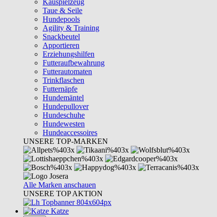
Kauspielzeug
Taue & Seile
Hundepools
Agility & Training
Snackbeutel
Apportieren
Erziehungshilfen
Futteraufbewahrung
Futterautomaten
Trinkflaschen
Futternäpfe
Hundemäntel
Hundepullover
Hundeschuhe
Hundewesten
Hundeaccessoires
UNSERE TOP-MARKEN
Alle Marken anschauen
UNSERE TOP AKTION
Katze