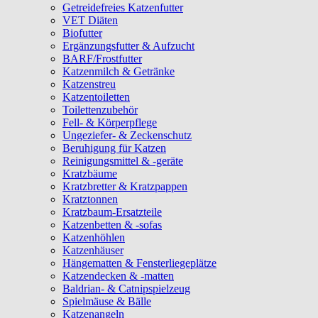
Getreidefreies Katzenfutter
VET Diäten
Biofutter
Ergänzungsfutter & Aufzucht
BARF/Frostfutter
Katzenmilch & Getränke
Katzenstreu
Katzentoiletten
Toilettenzubehör
Fell- & Körperpflege
Ungeziefer- & Zeckenschutz
Beruhigung für Katzen
Reinigungsmittel & -geräte
Kratzbäume
Kratzbretter & Kratzpappen
Kratztonnen
Kratzbaum-Ersatzteile
Katzenbetten & -sofas
Katzenhöhlen
Katzenhäuser
Hängematten & Fensterliegeplätze
Katzendecken & -matten
Baldrian- & Catnipspielzeug
Spielmäuse & Bälle
Katzenangeln