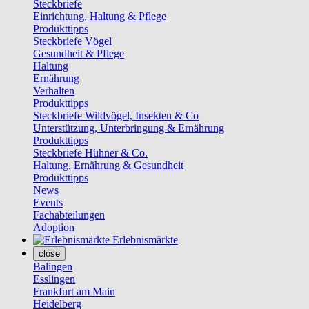
Steckbriefe
Einrichtung, Haltung & Pflege
Produkttipps
Steckbriefe Vögel
Gesundheit & Pflege
Haltung
Ernährung
Verhalten
Produkttipps
Steckbriefe Wildvögel, Insekten & Co
Unterstützung, Unterbringung & Ernährung
Produkttipps
Steckbriefe Hühner & Co.
Haltung, Ernährung & Gesundheit
Produkttipps
News
Events
Fachabteilungen
Adoption
Erlebnismärkte
close
Balingen
Esslingen
Frankfurt am Main
Heidelberg