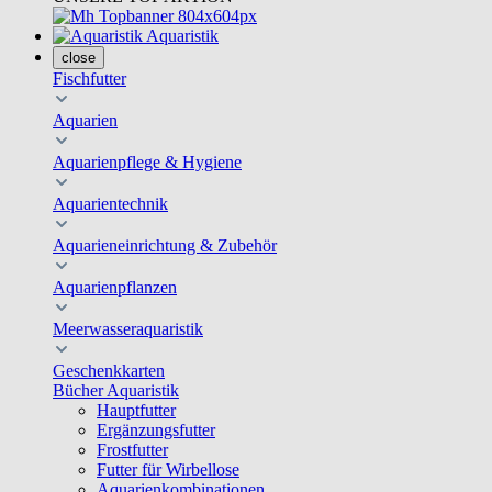
Aquaristik
close
Fischfutter
Aquarien
Aquarienpflege & Hygiene
Aquarientechnik
Aquarieneinrichtung & Zubehör
Aquarienpflanzen
Meerwasseraquaristik
Geschenkkarten
Bücher Aquaristik
Hauptfutter
Ergänzungsfutter
Frostfutter
Futter für Wirbellose
Aquarienkombinationen