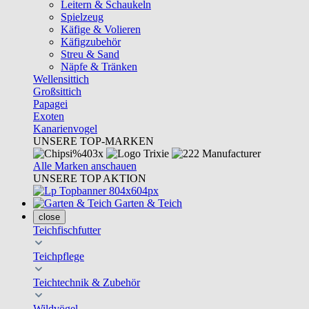
Leitern & Schaukeln
Spielzeug
Käfige & Volieren
Käfigzubehör
Streu & Sand
Näpfe & Tränken
Wellensittich
Großsittich
Papagei
Exoten
Kanarienvogel
UNSERE TOP-MARKEN
Alle Marken anschauen
UNSERE TOP AKTION
Garten & Teich
close
Teichfischfutter
Teichpflege
Teichtechnik & Zubehör
Wildvögel