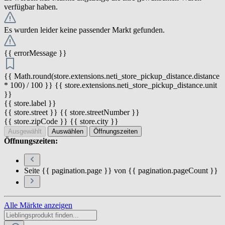
verfügbar haben.
Es wurden leider keine passender Markt gefunden.
{{ errorMessage }}
{{ Math.round(store.extensions.neti_store_pickup_distance.distance
* 100) / 100 }} {{ store.extensions.neti_store_pickup_distance.unit
}}
{{ store.label }}
{{ store.street }} {{ store.streetNumber }}
{{ store.zipCode }} {{ store.city }}
Ausgewählt
Auswählen
Öffnungszeiten
Öffnungszeiten:
Seite {{ pagination.page }} von {{ pagination.pageCount }}
Alle Märkte anzeigen