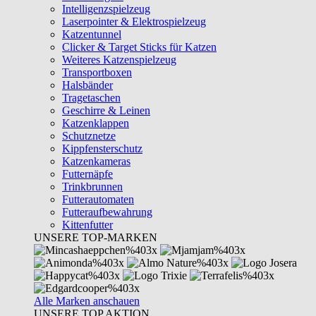
Intelligenzspielzeug
Laserpointer & Elektrospielzeug
Katzentunnel
Clicker & Target Sticks für Katzen
Weiteres Katzenspielzeug
Transportboxen
Halsbänder
Tragetaschen
Geschirre & Leinen
Katzenklappen
Schutznetze
Kippfensterschutz
Katzenkameras
Futternäpfe
Trinkbrunnen
Futterautomaten
Futteraufbewahrung
Kittenfutter
UNSERE TOP-MARKEN
Alle Marken anschauen
UNSERE TOP AKTION