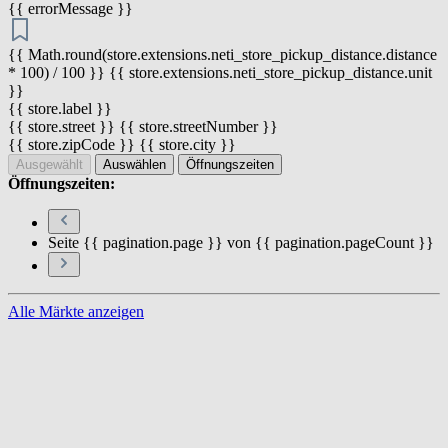
{{ errorMessage }}
{{ Math.round(store.extensions.neti_store_pickup_distance.distance
* 100) / 100 }} {{ store.extensions.neti_store_pickup_distance.unit
}}
{{ store.label }}
{{ store.street }} {{ store.streetNumber }}
{{ store.zipCode }} {{ store.city }}
Ausgewählt
Auswählen
Öffnungszeiten
Öffnungszeiten:
Seite {{ pagination.page }} von {{ pagination.pageCount }}
Alle Märkte anzeigen