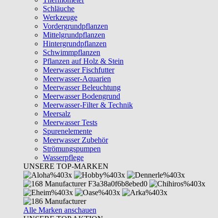
Schläuche
Werkzeuge
Vordergrundpflanzen
Mittelgrundpflanzen
Hintergrundpflanzen
Schwimmpflanzen
Pflanzen auf Holz & Stein
Meerwasser Fischfutter
Meerwasser-Aquarien
Meerwasser Beleuchtung
Meerwasser Bodengrund
Meerwasser-Filter & Technik
Meersalz
Meerwasser Tests
Spurenelemente
Meerwasser Zubehör
Strömungspumpen
Wasserpflege
UNSERE TOP-MARKEN
Alle Marken anschauen