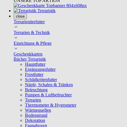
UNSERE TOP AKTION
Terraristik
close
Terrarientierfutter
Terrarien & Technik
Einrichtung & Pflege
Geschenkkarten
Bücher Terraristik
Hauptfutter
Ergänzungsfutter
Frostfutter
Schildkrötenfutter
Näpfe, Schalen & Tränken
Beleuchtung
Pumpen & Luftbefeuchter
Terrarien
Thermometer & Hygrometer
Wärmequellen
Bodengrund
Dekoration
Faunaboxen