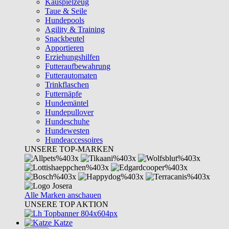
Kauspielzeug
Taue & Seile
Hundepools
Agility & Training
Snackbeutel
Apportieren
Erziehungshilfen
Futteraufbewahrung
Futterautomaten
Trinkflaschen
Futternäpfe
Hundemäntel
Hundepullover
Hundeschuhe
Hundewesten
Hundeaccessoires
UNSERE TOP-MARKEN
Alle Marken anschauen
UNSERE TOP AKTION
Katze