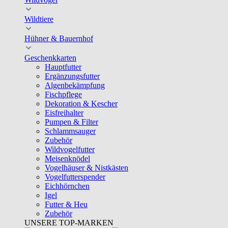
Wildtiere
Hühner & Bauernhof
Geschenkkarten
Hauptfutter
Ergänzungsfutter
Algenbekämpfung
Fischpflege
Dekoration & Kescher
Eisfreihalter
Pumpen & Filter
Schlammsauger
Zubehör
Wildvogelfutter
Meisenknödel
Vogelhäuser & Nistkästen
Vogelfutterspender
Eichhörnchen
Igel
Futter & Heu
Zubehör
UNSERE TOP-MARKEN