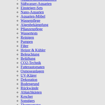
Süßwasser-Aquarien
Einsteiger-Sets
Nano-Aquarien
Aquarien-Möbel
Wasserpflege
Algenbekämpfung
Pflanzenpflege
Wassertests
Reinigen
Pumpen
Filter
Heizer & Kühler
Beleuchtung
Belüftung
CO2-Technik
Futterautomaten
Osmoseanlagen
UV-Klärer
Dekoration
Bodengrund
Rückwände
Ablaichkästen
Kescher
Sonstiges
Thermometer