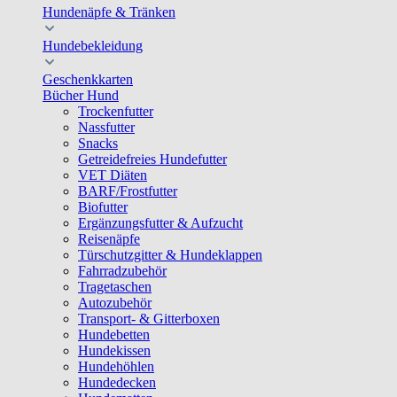
Hundenäpfe & Tränken
Hundebekleidung
Geschenkkarten
Bücher Hund
Trockenfutter
Nassfutter
Snacks
Getreidefreies Hundefutter
VET Diäten
BARF/Frostfutter
Biofutter
Ergänzungsfutter & Aufzucht
Reisenäpfe
Türschutzgitter & Hundeklappen
Fahrradzubehör
Tragetaschen
Autozubehör
Transport- & Gitterboxen
Hundebetten
Hundekissen
Hundehöhlen
Hundedecken