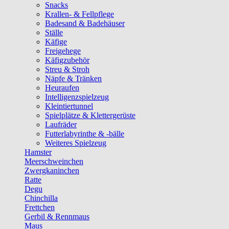
Snacks
Krallen- & Fellpflege
Badesand & Badehäuser
Ställe
Käfige
Freigehege
Käfigzubehör
Streu & Stroh
Näpfe & Tränken
Heuraufen
Intelligenzspielzeug
Kleintiertunnel
Spielplätze & Klettergerüste
Laufräder
Futterlabyrinthe & -bälle
Weiteres Spielzeug
Hamster
Meerschweinchen
Zwergkaninchen
Ratte
Degu
Chinchilla
Frettchen
Gerbil & Rennmaus
Maus