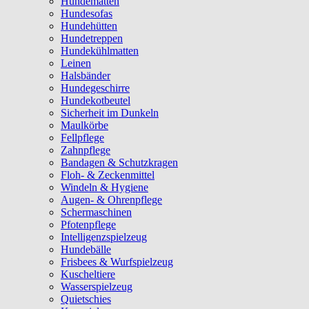
Hundematten
Hundesofas
Hundehütten
Hundetreppen
Hundekühlmatten
Leinen
Halsbänder
Hundegeschirre
Hundekotbeutel
Sicherheit im Dunkeln
Maulkörbe
Fellpflege
Zahnpflege
Bandagen & Schutzkragen
Floh- & Zeckenmittel
Windeln & Hygiene
Augen- & Ohrenpflege
Schermaschinen
Pfotenpflege
Intelligenzspielzeug
Hundebälle
Frisbees & Wurfspielzeug
Kuscheltiere
Wasserspielzeug
Quietschies